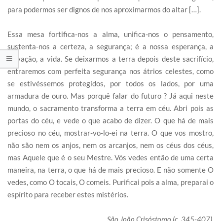
para podermos ser dignos de nos aproximarmos do altar […].
Essa mesa fortifica-nos a alma, unifica-nos o pensamento,
sustenta-nos a certeza, a segurança; é a nossa esperança, a
salvação, a vida. Se deixarmos a terra depois deste sacrifício,
entraremos com perfeita segurança nos átrios celestes, como
se estivéssemos protegidos, por todos os lados, por uma
armadura de ouro. Mas porquê falar do futuro ? Já aqui neste
mundo, o sacramento transforma a terra em céu. Abri pois as
portas do céu, e vede o que acabo de dizer. O que há de mais
precioso no céu, mostrar-vo-lo-ei na terra. O que vos mostro,
não são nem os anjos, nem os arcanjos, nem os céus dos céus,
mas Aquele que é o seu Mestre. Vós vedes então de uma certa
maneira, na terra, o que há de mais precioso. E não somente O
vedes, como O tocais, O comeis. Purificai pois a alma, preparai o
espírito para receber estes mistérios.
São João Crisóstomo (c. 345-407),