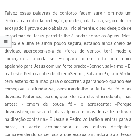
Talvez essas palavras de conforto façam surgir em nós um
Pedro a caminho da perfeição, que desça da barca, seguro de ter
escapado à prova que o abalava. Inicialmente, o seu desejo de se
aproximar de Jesus permitir-lhe-á andar sobre as águas. Mas,
tendo ele uma fé ainda pouco segura, estando ainda cheio de
dúvidas, aperceber-se-á da «força do vento», terá medo e
começará a afundar-se. Escapará porém a tal infortúnio,
apelando para Jesus com um forte brado: «Senhor, salva-me!» E,
mal este Pedro acabe de dizer «Senhor, Salva-me!», já o Verbo
terá estendido a mão para o socorrer, agarrando-o quando ele
começava a afundar-se, censurando-lhe a falta de fé e as
dúvidas. Notemos, porém, que Ele não diz: «Incrédulo!», mas
antes: «Homem de pouca fé!», e acrescenta: «Porque
duvidaste?», ou seja: «Tinhas alguma fé, mas deixaste-te levar
na direção contrária.» E Jesus e Pedro voltarão a entrar para a
barca, o vento acalmar-se-á e os outros discípulos,
compreendendo os perigos a que escaparam, adorarão a Jesus