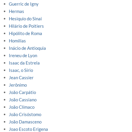
Guerric de Igny
Hermas
Hesiquio do Sinai
Hilário de Poitiers
Hipólito de Roma
Homilias
Inácio de Antioquia
Ireneu de Lyon
Isaac da Estrela
Isaac, o Sírio
Jean Cassier
Jerônimo
João Carpátio
João Cassiano
João Clímaco
João Crisóstomo
João Damasceno
Joao Escoto Erigena