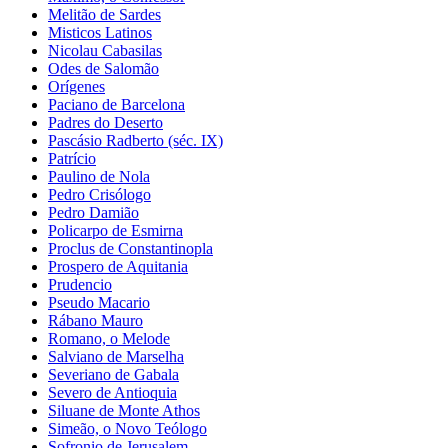
Melitão de Sardes
Misticos Latinos
Nicolau Cabasilas
Odes de Salomão
Orígenes
Paciano de Barcelona
Padres do Deserto
Pascásio Radberto (séc. IX)
Patrício
Paulino de Nola
Pedro Crisólogo
Pedro Damião
Policarpo de Esmirna
Proclus de Constantinopla
Prospero de Aquitania
Prudencio
Pseudo Macario
Rábano Mauro
Romano, o Melode
Salviano de Marselha
Severiano de Gabala
Severo de Antioquia
Siluane de Monte Athos
Simeão, o Novo Teólogo
Sofronio de Jerusalem