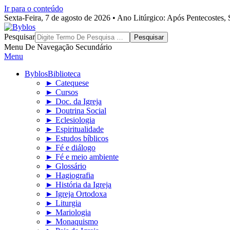
Ir para o conteúdo
Sexta-Feira, 7 de agosto de 2026 • Ano Litúrgico: Após Pentecostes
Byblos
Pesquisar
Menu De Navegação Secundário
Menu
Byblos
Biblioteca
► Catequese
► Cursos
► Doc. da Igreja
► Doutrina Social
► Eclesiologia
► Espiritualidade
► Estudos bíblicos
► Fé e diálogo
► Fé e meio ambiente
► Glossário
► Hagiografia
► História da Igreja
► Igreja Ortodoxa
► Liturgia
► Mariologia
► Monaquismo