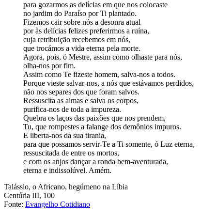
para gozarmos as delícias em que nos colocaste
no jardim do Paraíso por Ti plantado.
Fizemos cair sobre nós a desonra atual
por às delícias felizes preferirmos a ruína,
cuja retribuição recebemos em nós,
que trocámos a vida eterna pela morte.
Agora, pois, ó Mestre, assim como olhaste para nós,
olha-nos por fim.
Assim como Te fizeste homem, salva-nos a todos.
Porque vieste salvar-nos, a nós que estávamos perdidos,
não nos separes dos que foram salvos.
Ressuscita as almas e salva os corpos,
purifica-nos de toda a impureza.
Quebra os laços das paixões que nos prendem,
Tu, que rompestes a falange dos demônios impuros.
E liberta-nos da sua tirania,
para que possamos servir-Te a Ti somente, ó Luz eterna,
ressuscitada de entre os mortos,
e com os anjos dançar a ronda bem-aventurada,
eterna e indissolúvel. Amém.
Talássio, o Africano, hegúmeno na Líbia
Centúria III, 100
Fonte:
Evangelho Cotidiano