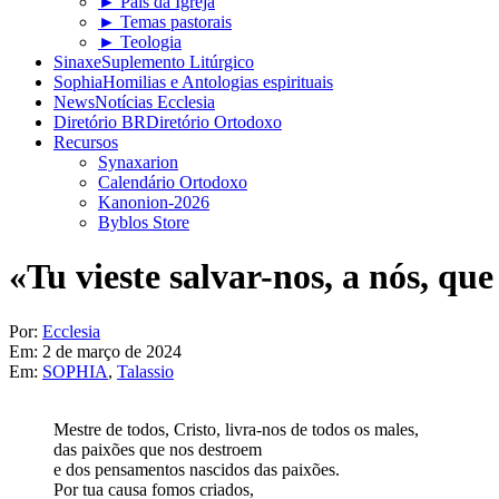
► Pais da Igreja
► Temas pastorais
► Teologia
Sinaxe
Suplemento Litúrgico
Sophia
Homilias e Antologias espirituais
News
Notícias Ecclesia
Diretório BR
Diretório Ortodoxo
Recursos
Synaxarion
Calendário Ortodoxo
Kanonion-2026
Byblos Store
«Tu vieste salvar-nos, a nós, qu
Por:
Ecclesia
Em:
2 de março de 2024
Em:
SOPHIA
,
Talassio
Mestre de todos, Cristo, livra-nos de todos os males,
das paixões que nos destroem
e dos pensamentos nascidos das paixões.
Por tua causa fomos criados,