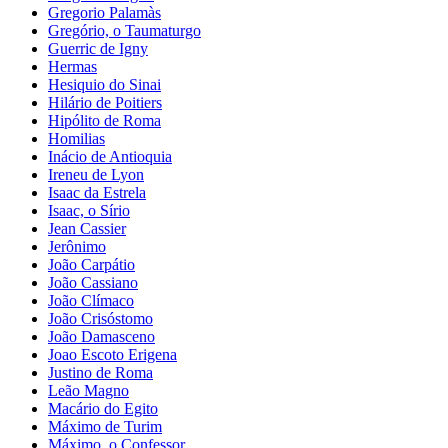
Gregorio Palamàs
Gregório, o Taumaturgo
Guerric de Igny
Hermas
Hesiquio do Sinai
Hilário de Poitiers
Hipólito de Roma
Homilias
Inácio de Antioquia
Ireneu de Lyon
Isaac da Estrela
Isaac, o Sírio
Jean Cassier
Jerônimo
João Carpátio
João Cassiano
João Clímaco
João Crisóstomo
João Damasceno
Joao Escoto Erigena
Justino de Roma
Leão Magno
Macário do Egito
Máximo de Turim
Máximo, o Confessor