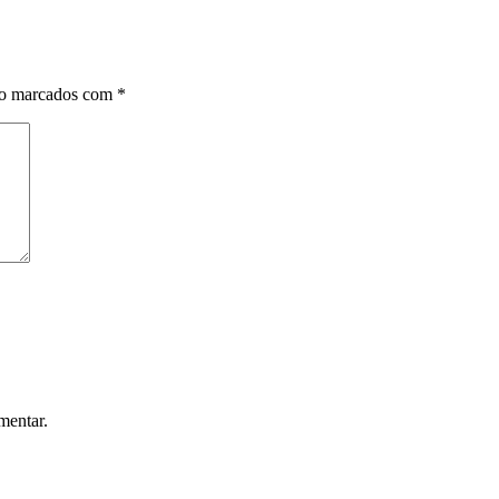
ão marcados com
*
mentar.