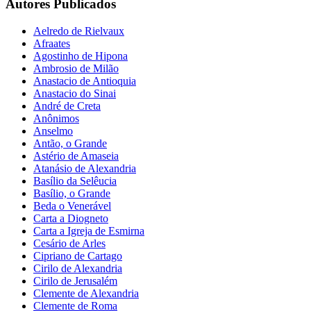
Autores Publicados
Aelredo de Rielvaux
Afraates
Agostinho de Hipona
Ambrosio de Milão
Anastacio de Antioquia
Anastacio do Sinai
André de Creta
Anônimos
Anselmo
Antão, o Grande
Astério de Amaseia
Atanásio de Alexandria
Basílio da Selêucia
Basílio, o Grande
Beda o Venerável
Carta a Diogneto
Carta a Igreja de Esmirna
Cesário de Arles
Cipriano de Cartago
Cirilo de Alexandria
Cirilo de Jerusalém
Clemente de Alexandria
Clemente de Roma