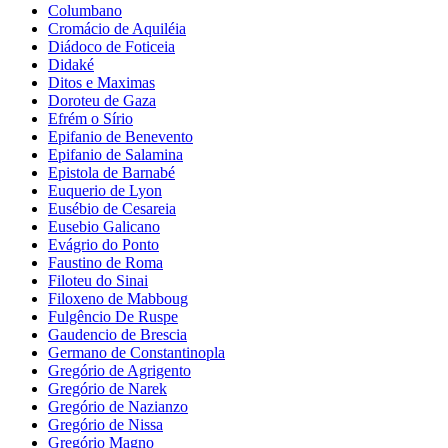
Columbano
Cromácio de Aquiléia
Diádoco de Foticeia
Didaké
Ditos e Maximas
Doroteu de Gaza
Efrém o Sírio
Epifanio de Benevento
Epifanio de Salamina
Epistola de Barnabé
Euquerio de Lyon
Eusébio de Cesareia
Eusebio Galicano
Evágrio do Ponto
Faustino de Roma
Filoteu do Sinai
Filoxeno de Mabboug
Fulgêncio De Ruspe
Gaudencio de Brescia
Germano de Constantinopla
Gregório de Agrigento
Gregório de Narek
Gregório de Nazianzo
Gregório de Nissa
Gregório Magno