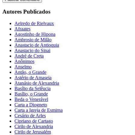
Autores Publicados
Aelredo de Rielvaux
Afraates
Agostinho de Hipona
Ambrosio de Milão
Anastacio de Antioquia
Anastacio do Sinai
André de Creta
Anônimos
Anselmo
Antão, o Grande
Astério de Amaseia
Atanásio de Alexandria
Basílio da Selêucia
Basílio, o Grande
Beda o Venerável
Carta a Diogneto
Carta a Igreja de Esmirna
Cesário de Arles
Cipriano de Cartago
Cirilo de Alexandria
Cirilo de Jerusalém