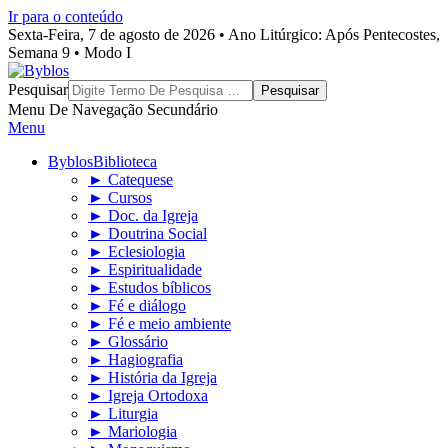
Ir para o conteúdo
Sexta-Feira, 7 de agosto de 2026 • Ano Litúrgico: Após Pentecostes,
Semana 9 • Modo I
Byblos
Pesquisar
Menu De Navegação Secundário
Menu
Byblos
Biblioteca
► Catequese
► Cursos
► Doc. da Igreja
► Doutrina Social
► Eclesiologia
► Espiritualidade
► Estudos bíblicos
► Fé e diálogo
► Fé e meio ambiente
► Glossário
► Hagiografia
► História da Igreja
► Igreja Ortodoxa
► Liturgia
► Mariologia