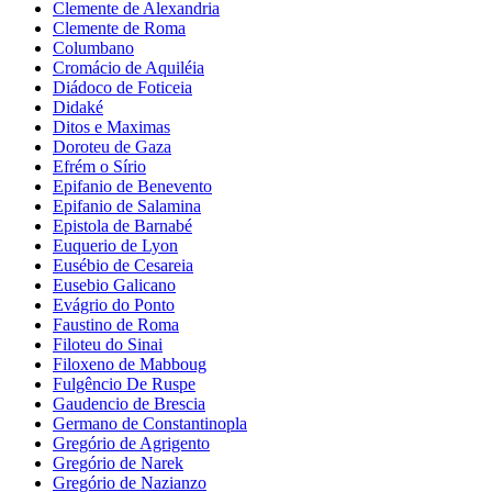
Clemente de Alexandria
Clemente de Roma
Columbano
Cromácio de Aquiléia
Diádoco de Foticeia
Didaké
Ditos e Maximas
Doroteu de Gaza
Efrém o Sírio
Epifanio de Benevento
Epifanio de Salamina
Epistola de Barnabé
Euquerio de Lyon
Eusébio de Cesareia
Eusebio Galicano
Evágrio do Ponto
Faustino de Roma
Filoteu do Sinai
Filoxeno de Mabboug
Fulgêncio De Ruspe
Gaudencio de Brescia
Germano de Constantinopla
Gregório de Agrigento
Gregório de Narek
Gregório de Nazianzo