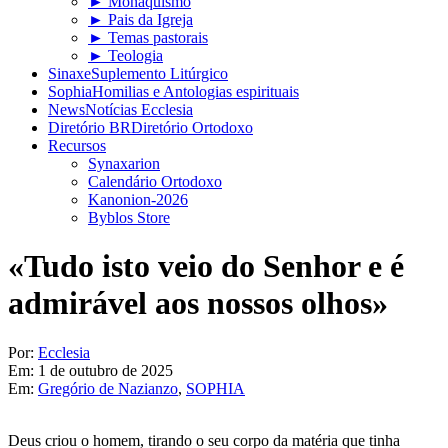
► Monaquismo
► Pais da Igreja
► Temas pastorais
► Teologia
Sinaxe
Suplemento Litúrgico
Sophia
Homilias e Antologias espirituais
News
Notícias Ecclesia
Diretório BR
Diretório Ortodoxo
Recursos
Synaxarion
Calendário Ortodoxo
Kanonion-2026
Byblos Store
«Tudo isto veio do Senhor e é
admirável aos nossos olhos»
Por:
Ecclesia
Em:
1 de outubro de 2025
Em:
Gregório de Nazianzo
,
SOPHIA
Deus criou o homem, tirando o seu corpo da matéria que tinha