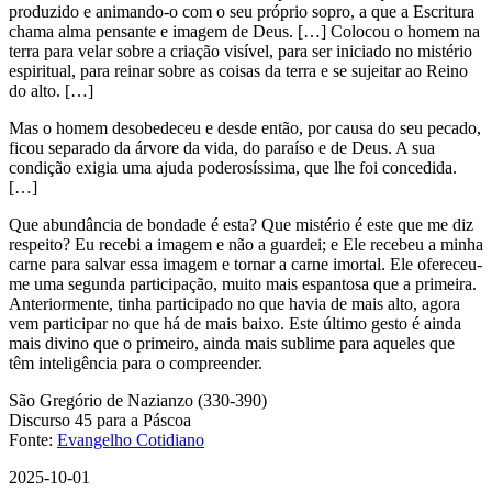
produzido e animando-o com o seu próprio sopro, a que a Escritura
chama alma pensante e imagem de Deus. […] Colocou o homem na
terra para velar sobre a criação visível, para ser iniciado no mistério
espiritual, para reinar sobre as coisas da terra e se sujeitar ao Reino
do alto. […]
Mas o homem desobedeceu e desde então, por causa do seu pecado,
ficou separado da árvore da vida, do paraíso e de Deus. A sua
condição exigia uma ajuda poderosíssima, que lhe foi concedida.
[…]
Que abundância de bondade é esta? Que mistério é este que me diz
respeito? Eu recebi a imagem e não a guardei; e Ele recebeu a minha
carne para salvar essa imagem e tornar a carne imortal. Ele ofereceu-
me uma segunda participação, muito mais espantosa que a primeira.
Anteriormente, tinha participado no que havia de mais alto, agora
vem participar no que há de mais baixo. Este último gesto é ainda
mais divino que o primeiro, ainda mais sublime para aqueles que
têm inteligência para o compreender.
São Gregório de Nazianzo (330-390)
Discurso 45 para a Páscoa
Fonte:
Evangelho Cotidiano
2025-10-01