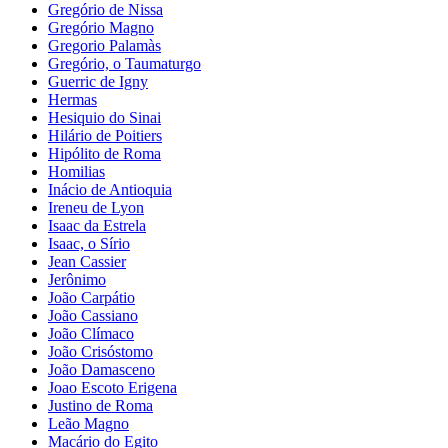
Gregório de Nissa
Gregório Magno
Gregorio Palamàs
Gregório, o Taumaturgo
Guerric de Igny
Hermas
Hesiquio do Sinai
Hilário de Poitiers
Hipólito de Roma
Homilias
Inácio de Antioquia
Ireneu de Lyon
Isaac da Estrela
Isaac, o Sírio
Jean Cassier
Jerônimo
João Carpátio
João Cassiano
João Clímaco
João Crisóstomo
João Damasceno
Joao Escoto Erigena
Justino de Roma
Leão Magno
Macário do Egito