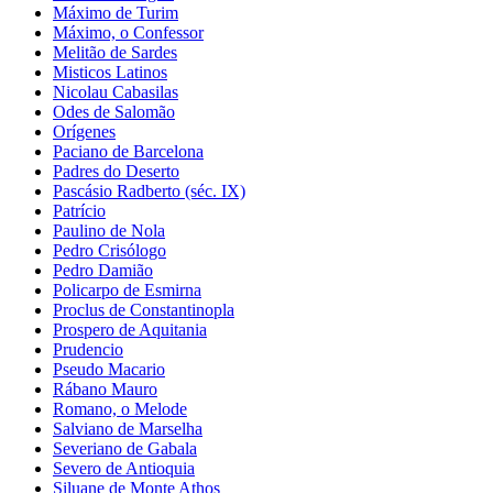
Máximo de Turim
Máximo, o Confessor
Melitão de Sardes
Misticos Latinos
Nicolau Cabasilas
Odes de Salomão
Orígenes
Paciano de Barcelona
Padres do Deserto
Pascásio Radberto (séc. IX)
Patrício
Paulino de Nola
Pedro Crisólogo
Pedro Damião
Policarpo de Esmirna
Proclus de Constantinopla
Prospero de Aquitania
Prudencio
Pseudo Macario
Rábano Mauro
Romano, o Melode
Salviano de Marselha
Severiano de Gabala
Severo de Antioquia
Siluane de Monte Athos