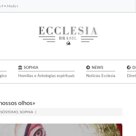
a 9 • Modo I
BYBLOS
SOPHIA
NEWS
D
gico
Homilias e Antologias espirituais
Notícias Ecclesia
Dire
 nossos olhos»
ISÓSTOMO
,
SOPHIA