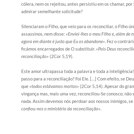
cólera, nem os rejeitou, antes persistiu em os chamar, po
admirar semelhante solicitude?
Silenciaram o Filho, que veio para os reconciliar, o Filho
assassinos, nem disse:
«Enviei-lhes o meu Filho e, além de
agora em diante é justo que Eu os abandone»
. Fez o contrár
ficámos encarregados de O substituir.
«Pois Deus reconcili
reconciliação»
(2Cor 5,19).
Este amor ultrapassa toda a palavra e toda a inteligênci
passo para a reconciliação? Foi Ele. […] Com efeito, se De
que
«todos estávamos mortos»
(2Cor 5,14). Apesar do gran
vingança mas, mais uma vez, reconciliou-Se conosco; não 
nada. Assim devemos nós perdoar aos nossos inimigos, s
confiou-nos o ministério da reconciliação»
.