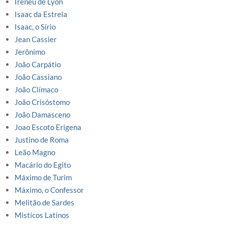
Ireneu de Lyon
Isaac da Estrela
Isaac, o Sírio
Jean Cassier
Jerônimo
João Carpátio
João Cassiano
João Clímaco
João Crisóstomo
João Damasceno
Joao Escoto Erigena
Justino de Roma
Leão Magno
Macário do Egito
Máximo de Turim
Máximo, o Confessor
Melitão de Sardes
Misticos Latinos