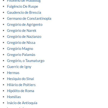
Filoxeno de Mabboug
Fulgêncio De Ruspe
Gaudencio de Brescia
Germano de Constantinopla
Gregório de Agrigento
Gregório de Narek
Gregório de Nazianzo
Gregório de Nissa
Gregório Magno
Gregorio Palamàs
Gregório, o Taumaturgo
Guerric de Igny
Hermas
Hesiquio do Sinai
Hilário de Poitiers
Hipólito de Roma
Homilias
Inácio de Antioquia