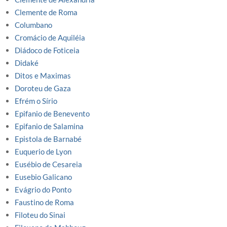
Clemente de Roma
Columbano
Cromácio de Aquiléia
Diádoco de Foticeia
Didaké
Ditos e Maximas
Doroteu de Gaza
Efrém o Sírio
Epifanio de Benevento
Epifanio de Salamina
Epistola de Barnabé
Euquerio de Lyon
Eusébio de Cesareia
Eusebio Galicano
Evágrio do Ponto
Faustino de Roma
Filoteu do Sinai