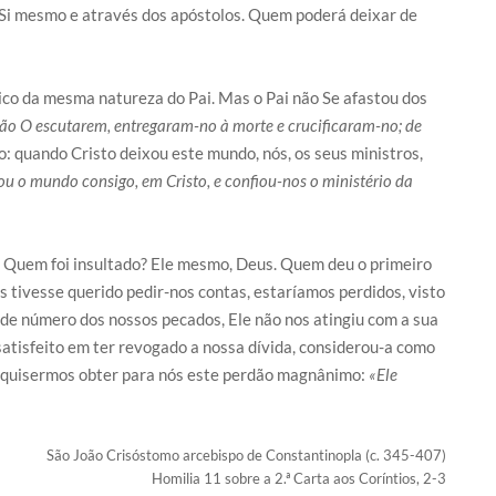
r Si mesmo e através dos apóstolos. Quem poderá deixar de
 único da mesma natureza do Pai. Mas o Pai não Se afastou dos
 não O escutarem, entregaram-no à morte e crucificaram-no; de
io: quando Cristo deixou este mundo, nós, os seus ministros,
ou o mundo consigo, em Cristo, e confiou-nos o ministério da
a! Quem foi insultado? Ele mesmo, Deus. Quem deu o primeiro
us tivesse querido pedir-nos contas, estaríamos perdidos, visto
de número dos nossos pecados, Ele não nos atingiu com a sua
satisfeito em ter revogado a nossa dívida, considerou-a como
e quisermos obter para nós este perdão magnânimo:
«Ele
São João Crisóstomo arcebispo de Constantinopla (c. 345-407)
Homilia 11 sobre a 2.ª Carta aos Coríntios, 2-3