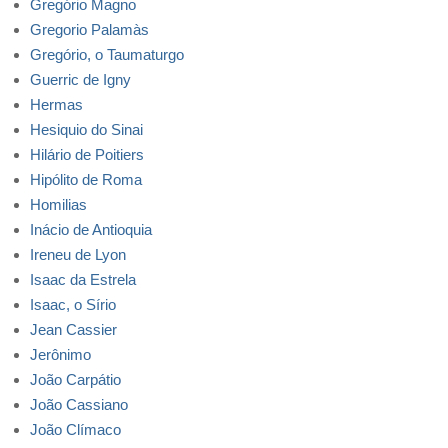
Gregório Magno
Gregorio Palamàs
Gregório, o Taumaturgo
Guerric de Igny
Hermas
Hesiquio do Sinai
Hilário de Poitiers
Hipólito de Roma
Homilias
Inácio de Antioquia
Ireneu de Lyon
Isaac da Estrela
Isaac, o Sírio
Jean Cassier
Jerônimo
João Carpátio
João Cassiano
João Clímaco