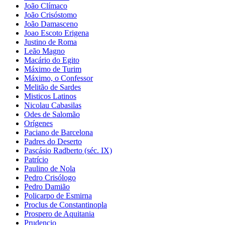
João Clímaco
João Crisóstomo
João Damasceno
Joao Escoto Erigena
Justino de Roma
Leão Magno
Macário do Egito
Máximo de Turim
Máximo, o Confessor
Melitão de Sardes
Misticos Latinos
Nicolau Cabasilas
Odes de Salomão
Orígenes
Paciano de Barcelona
Padres do Deserto
Pascásio Radberto (séc. IX)
Patrício
Paulino de Nola
Pedro Crisólogo
Pedro Damião
Policarpo de Esmirna
Proclus de Constantinopla
Prospero de Aquitania
Prudencio