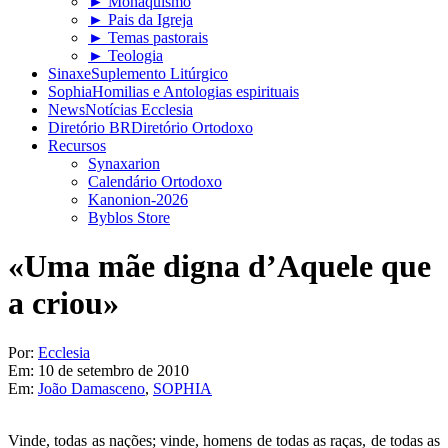
► Monaquismo
► Pais da Igreja
► Temas pastorais
► Teologia
Sinaxe
Suplemento Litúrgico
Sophia
Homilias e Antologias espirituais
News
Notícias Ecclesia
Diretório BR
Diretório Ortodoxo
Recursos
Synaxarion
Calendário Ortodoxo
Kanonion-2026
Byblos Store
«Uma mãe digna d’Aquele que
a criou»
Por:
Ecclesia
Em:
10 de setembro de 2010
Em:
João Damasceno
,
SOPHIA
Vinde, todas as nações; vinde, homens de todas as raças, de todas as