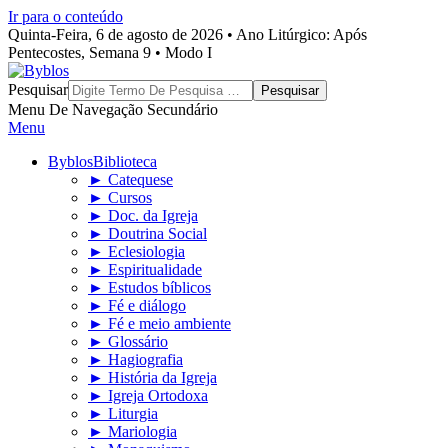
Ir para o conteúdo
Quinta-Feira, 6 de agosto de 2026 • Ano Litúrgico: Após
Pentecostes, Semana 9 • Modo I
Byblos
Pesquisar
Menu De Navegação Secundário
Menu
Byblos
Biblioteca
► Catequese
► Cursos
► Doc. da Igreja
► Doutrina Social
► Eclesiologia
► Espiritualidade
► Estudos bíblicos
► Fé e diálogo
► Fé e meio ambiente
► Glossário
► Hagiografia
► História da Igreja
► Igreja Ortodoxa
► Liturgia
► Mariologia