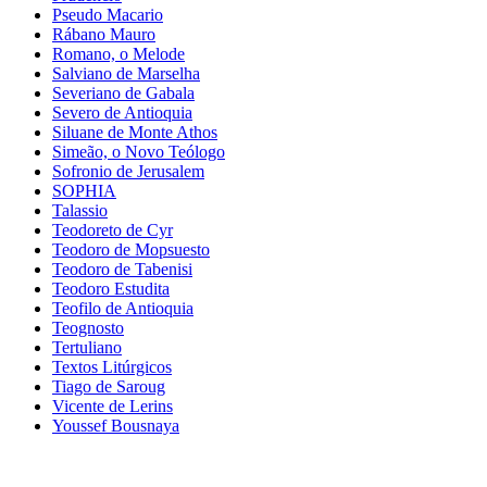
Pseudo Macario
Rábano Mauro
Romano, o Melode
Salviano de Marselha
Severiano de Gabala
Severo de Antioquia
Siluane de Monte Athos
Simeão, o Novo Teólogo
Sofronio de Jerusalem
SOPHIA
Talassio
Teodoreto de Cyr
Teodoro de Mopsuesto
Teodoro de Tabenisi
Teodoro Estudita
Teofilo de Antioquia
Teognosto
Tertuliano
Textos Litúrgicos
Tiago de Saroug
Vicente de Lerins
Youssef Bousnaya