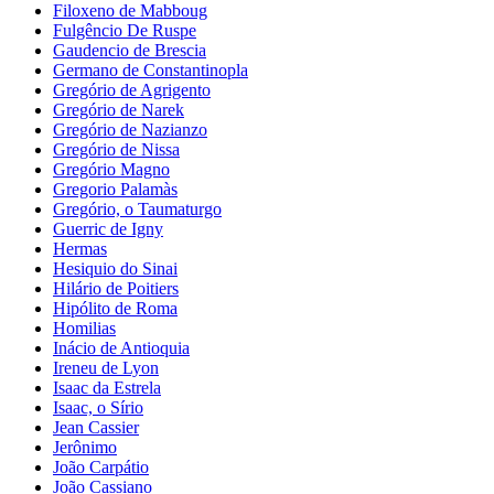
Filoxeno de Mabboug
Fulgêncio De Ruspe
Gaudencio de Brescia
Germano de Constantinopla
Gregório de Agrigento
Gregório de Narek
Gregório de Nazianzo
Gregório de Nissa
Gregório Magno
Gregorio Palamàs
Gregório, o Taumaturgo
Guerric de Igny
Hermas
Hesiquio do Sinai
Hilário de Poitiers
Hipólito de Roma
Homilias
Inácio de Antioquia
Ireneu de Lyon
Isaac da Estrela
Isaac, o Sírio
Jean Cassier
Jerônimo
João Carpátio
João Cassiano