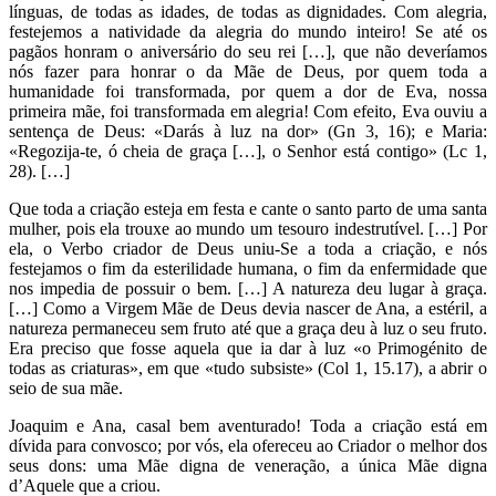
línguas, de todas as idades, de todas as dignidades. Com alegria,
festejemos a natividade da alegria do mundo inteiro! Se até os
pagãos honram o aniversário do seu rei […], que não deveríamos
nós fazer para honrar o da Mãe de Deus, por quem toda a
humanidade foi transformada, por quem a dor de Eva, nossa
primeira mãe, foi transformada em alegria! Com efeito, Eva ouviu a
sentença de Deus: «Darás à luz na dor» (Gn 3, 16); e Maria:
«Regozija-te, ó cheia de graça […], o Senhor está contigo» (Lc 1,
28). […]
Que toda a criação esteja em festa e cante o santo parto de uma santa
mulher, pois ela trouxe ao mundo um tesouro indestrutível. […] Por
ela, o Verbo criador de Deus uniu-Se a toda a criação, e nós
festejamos o fim da esterilidade humana, o fim da enfermidade que
nos impedia de possuir o bem. […] A natureza deu lugar à graça.
[…] Como a Virgem Mãe de Deus devia nascer de Ana, a estéril, a
natureza permaneceu sem fruto até que a graça deu à luz o seu fruto.
Era preciso que fosse aquela que ia dar à luz «o Primogénito de
todas as criaturas», em que «tudo subsiste» (Col 1, 15.17), a abrir o
seio de sua mãe.
Joaquim e Ana, casal bem aventurado! Toda a criação está em
dívida para convosco; por vós, ela ofereceu ao Criador o melhor dos
seus dons: uma Mãe digna de veneração, a única Mãe digna
d’Aquele que a criou.