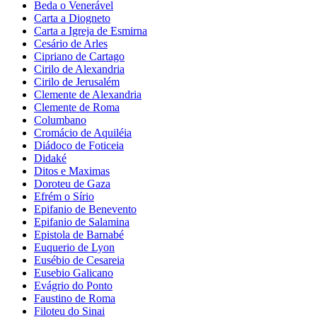
Beda o Venerável
Carta a Diogneto
Carta a Igreja de Esmirna
Cesário de Arles
Cipriano de Cartago
Cirilo de Alexandria
Cirilo de Jerusalém
Clemente de Alexandria
Clemente de Roma
Columbano
Cromácio de Aquiléia
Diádoco de Foticeia
Didaké
Ditos e Maximas
Doroteu de Gaza
Efrém o Sírio
Epifanio de Benevento
Epifanio de Salamina
Epistola de Barnabé
Euquerio de Lyon
Eusébio de Cesareia
Eusebio Galicano
Evágrio do Ponto
Faustino de Roma
Filoteu do Sinai