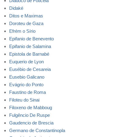
Diádoco de Foticeia
Didaké
Ditos e Maximas
Doroteu de Gaza
Efrém o Sírio
Epifanio de Benevento
Epifanio de Salamina
Epistola de Barnabé
Euquerio de Lyon
Eusébio de Cesareia
Eusebio Galicano
Evágrio do Ponto
Faustino de Roma
Filoteu do Sinai
Filoxeno de Mabboug
Fulgêncio De Ruspe
Gaudencio de Brescia
Germano de Constantinopla