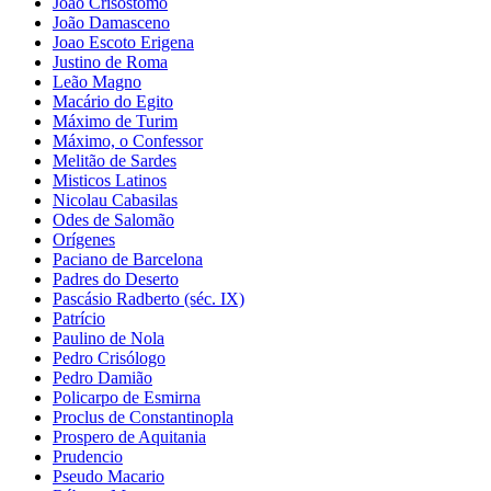
João Crisóstomo
João Damasceno
Joao Escoto Erigena
Justino de Roma
Leão Magno
Macário do Egito
Máximo de Turim
Máximo, o Confessor
Melitão de Sardes
Misticos Latinos
Nicolau Cabasilas
Odes de Salomão
Orígenes
Paciano de Barcelona
Padres do Deserto
Pascásio Radberto (séc. IX)
Patrício
Paulino de Nola
Pedro Crisólogo
Pedro Damião
Policarpo de Esmirna
Proclus de Constantinopla
Prospero de Aquitania
Prudencio
Pseudo Macario