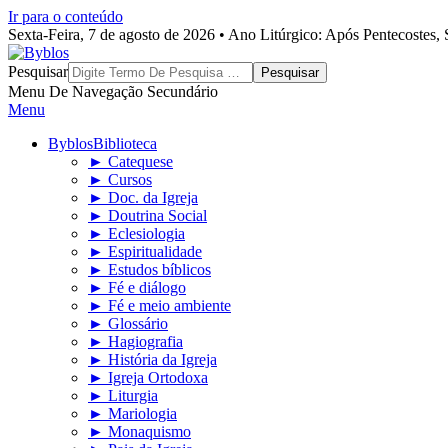
Ir para o conteúdo
Sexta-Feira, 7 de agosto de 2026 • Ano Litúrgico: Após Pentecostes
Byblos
Pesquisar
Menu De Navegação Secundário
Menu
Byblos
Biblioteca
► Catequese
► Cursos
► Doc. da Igreja
► Doutrina Social
► Eclesiologia
► Espiritualidade
► Estudos bíblicos
► Fé e diálogo
► Fé e meio ambiente
► Glossário
► Hagiografia
► História da Igreja
► Igreja Ortodoxa
► Liturgia
► Mariologia
► Monaquismo