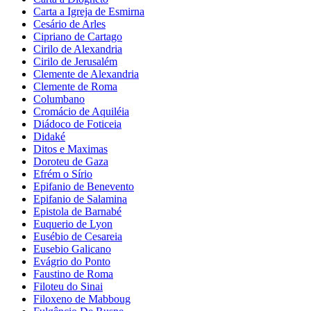
Carta a Igreja de Esmirna
Cesário de Arles
Cipriano de Cartago
Cirilo de Alexandria
Cirilo de Jerusalém
Clemente de Alexandria
Clemente de Roma
Columbano
Cromácio de Aquiléia
Diádoco de Foticeia
Didaké
Ditos e Maximas
Doroteu de Gaza
Efrém o Sírio
Epifanio de Benevento
Epifanio de Salamina
Epistola de Barnabé
Euquerio de Lyon
Eusébio de Cesareia
Eusebio Galicano
Evágrio do Ponto
Faustino de Roma
Filoteu do Sinai
Filoxeno de Mabboug