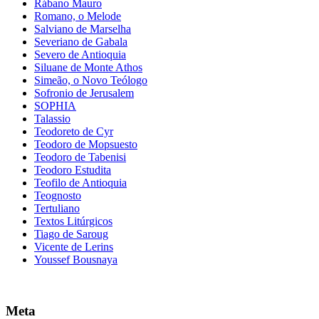
Rábano Mauro
Romano, o Melode
Salviano de Marselha
Severiano de Gabala
Severo de Antioquia
Siluane de Monte Athos
Simeão, o Novo Teólogo
Sofronio de Jerusalem
SOPHIA
Talassio
Teodoreto de Cyr
Teodoro de Mopsuesto
Teodoro de Tabenisi
Teodoro Estudita
Teofilo de Antioquia
Teognosto
Tertuliano
Textos Litúrgicos
Tiago de Saroug
Vicente de Lerins
Youssef Bousnaya
Meta