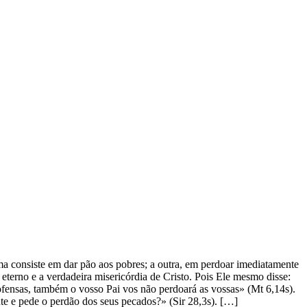
ma consiste em dar pão aos pobres; a outra, em perdoar imediatamente
eterno e a verdadeira misericórdia de Cristo. Pois Ele mesmo disse:
ofensas, também o vosso Pai vos não perdoará as vossas» (Mt 6,14s).
 e pede o perdão dos seus pecados?» (Sir 28,3s). […]