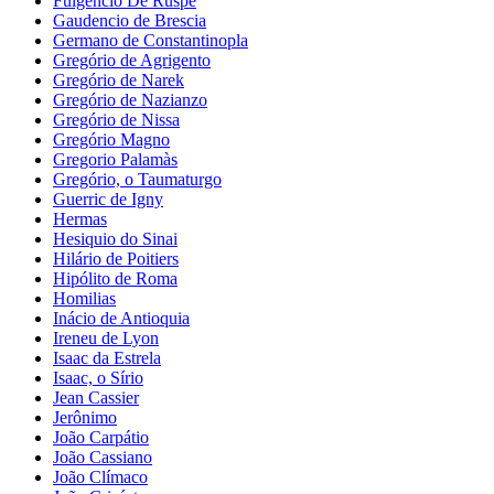
Fulgêncio De Ruspe
Gaudencio de Brescia
Germano de Constantinopla
Gregório de Agrigento
Gregório de Narek
Gregório de Nazianzo
Gregório de Nissa
Gregório Magno
Gregorio Palamàs
Gregório, o Taumaturgo
Guerric de Igny
Hermas
Hesiquio do Sinai
Hilário de Poitiers
Hipólito de Roma
Homilias
Inácio de Antioquia
Ireneu de Lyon
Isaac da Estrela
Isaac, o Sírio
Jean Cassier
Jerônimo
João Carpátio
João Cassiano
João Clímaco