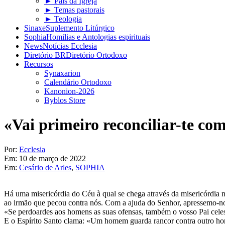
► Pais da Igreja
► Temas pastorais
► Teologia
Sinaxe
Suplemento Litúrgico
Sophia
Homilias e Antologias espirituais
News
Notícias Ecclesia
Diretório BR
Diretório Ortodoxo
Recursos
Synaxarion
Calendário Ortodoxo
Kanonion-2026
Byblos Store
«Vai primeiro reconciliar-te co
Por:
Ecclesia
Em:
10 de março de 2022
Em:
Cesário de Arles
,
SOPHIA
Há uma misericórdia do Céu à qual se chega através da misericórdia n
ao irmão que pecou contra nós. Com a ajuda do Senhor, apressemo-nos 
«Se perdoardes aos homens as suas ofensas, também o vosso Pai celes
E o Espírito Santo clama: «Um homem guarda rancor contra outro ho