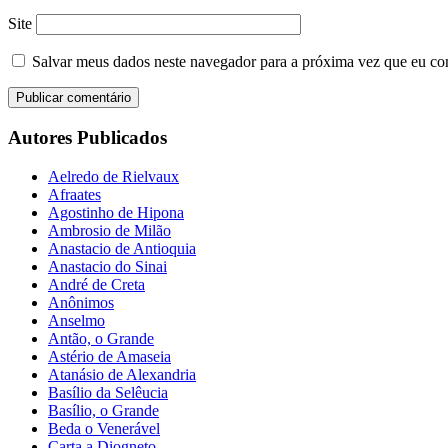
Site
Salvar meus dados neste navegador para a próxima vez que eu co
Autores Publicados
Aelredo de Rielvaux
Afraates
Agostinho de Hipona
Ambrosio de Milão
Anastacio de Antioquia
Anastacio do Sinai
André de Creta
Anônimos
Anselmo
Antão, o Grande
Astério de Amaseia
Atanásio de Alexandria
Basílio da Selêucia
Basílio, o Grande
Beda o Venerável
Carta a Diogneto