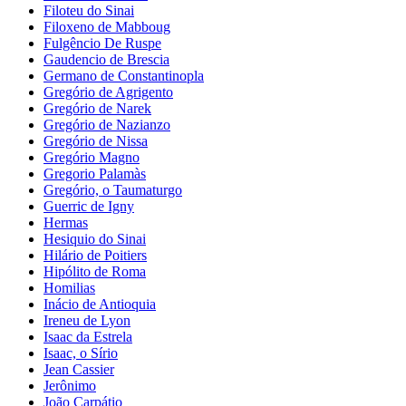
Filoteu do Sinai
Filoxeno de Mabboug
Fulgêncio De Ruspe
Gaudencio de Brescia
Germano de Constantinopla
Gregório de Agrigento
Gregório de Narek
Gregório de Nazianzo
Gregório de Nissa
Gregório Magno
Gregorio Palamàs
Gregório, o Taumaturgo
Guerric de Igny
Hermas
Hesiquio do Sinai
Hilário de Poitiers
Hipólito de Roma
Homilias
Inácio de Antioquia
Ireneu de Lyon
Isaac da Estrela
Isaac, o Sírio
Jean Cassier
Jerônimo
João Carpátio