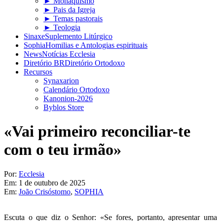
► Monaquismo
► Pais da Igreja
► Temas pastorais
► Teologia
Sinaxe
Suplemento Litúrgico
Sophia
Homilias e Antologias espirituais
News
Notícias Ecclesia
Diretório BR
Diretório Ortodoxo
Recursos
Synaxarion
Calendário Ortodoxo
Kanonion-2026
Byblos Store
«Vai primeiro reconciliar-te
com o teu irmão»
Por:
Ecclesia
Em:
1 de outubro de 2025
Em:
João Crisóstomo
,
SOPHIA
Escuta o que diz o Senhor: «Se fores, portanto, apresentar uma