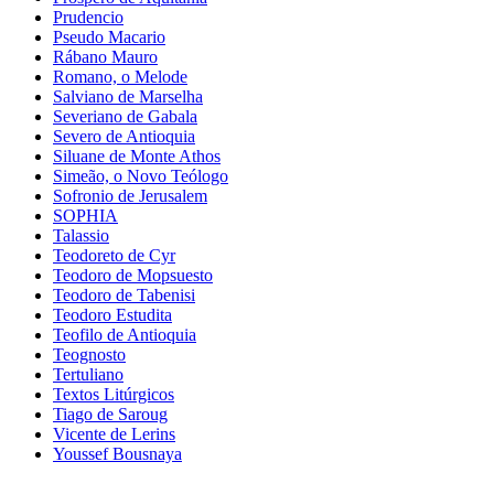
Prudencio
Pseudo Macario
Rábano Mauro
Romano, o Melode
Salviano de Marselha
Severiano de Gabala
Severo de Antioquia
Siluane de Monte Athos
Simeão, o Novo Teólogo
Sofronio de Jerusalem
SOPHIA
Talassio
Teodoreto de Cyr
Teodoro de Mopsuesto
Teodoro de Tabenisi
Teodoro Estudita
Teofilo de Antioquia
Teognosto
Tertuliano
Textos Litúrgicos
Tiago de Saroug
Vicente de Lerins
Youssef Bousnaya