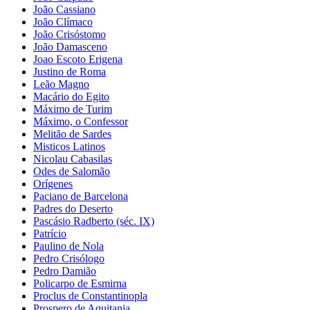
João Cassiano
João Clímaco
João Crisóstomo
João Damasceno
Joao Escoto Erigena
Justino de Roma
Leão Magno
Macário do Egito
Máximo de Turim
Máximo, o Confessor
Melitão de Sardes
Misticos Latinos
Nicolau Cabasilas
Odes de Salomão
Orígenes
Paciano de Barcelona
Padres do Deserto
Pascásio Radberto (séc. IX)
Patrício
Paulino de Nola
Pedro Crisólogo
Pedro Damião
Policarpo de Esmirna
Proclus de Constantinopla
Prospero de Aquitania