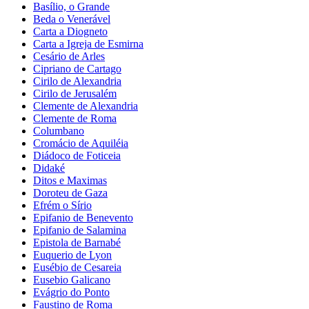
Basílio, o Grande
Beda o Venerável
Carta a Diogneto
Carta a Igreja de Esmirna
Cesário de Arles
Cipriano de Cartago
Cirilo de Alexandria
Cirilo de Jerusalém
Clemente de Alexandria
Clemente de Roma
Columbano
Cromácio de Aquiléia
Diádoco de Foticeia
Didaké
Ditos e Maximas
Doroteu de Gaza
Efrém o Sírio
Epifanio de Benevento
Epifanio de Salamina
Epistola de Barnabé
Euquerio de Lyon
Eusébio de Cesareia
Eusebio Galicano
Evágrio do Ponto
Faustino de Roma