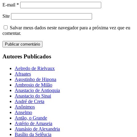
E-mail
*
Site
Salvar meus dados neste navegador para a próxima vez que eu
comentar.
Autores Publicados
Aelredo de Rielvaux
Afraates
Agostinho de Hipona
Ambrosio de Milão
Anastacio de Antioquia
Anastacio do Sinai
André de Creta
Anônimos
Anselmo
Antão, o Grande
Astério de Amaseia
Atanásio de Alexandria
Basílio da Selêucia