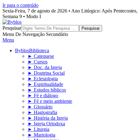
Ir para o conteúdo
Sexta-Feira, 7 de agosto de 2026 • Ano Litúrgico: Após Pentecostes,
Semana 9 • Modo I
Byblos
Pesquisar
Menu De Navegação Secundário
Menu
Byblos
Biblioteca
► Catequese
► Cursos
► Doc. da Igreja
► Doutrina Social
► Eclesiologia
► Espiritualidade
► Estudos bíblicos
► Fé e diálogo
► Fé e meio ambiente
► Glossário
► Hagiografia
► História da Igreja
► Igreja Ortodoxa
► Liturgia
► Mariologia