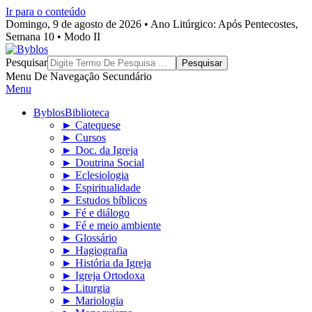
Ir para o conteúdo
Domingo, 9 de agosto de 2026 • Ano Litúrgico: Após Pentecostes,
Semana 10 • Modo II
Byblos
Pesquisar
Menu De Navegação Secundário
Menu
Byblos
Biblioteca
► Catequese
► Cursos
► Doc. da Igreja
► Doutrina Social
► Eclesiologia
► Espiritualidade
► Estudos bíblicos
► Fé e diálogo
► Fé e meio ambiente
► Glossário
► Hagiografia
► História da Igreja
► Igreja Ortodoxa
► Liturgia
► Mariologia