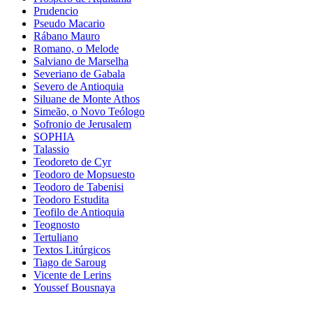
Prudencio
Pseudo Macario
Rábano Mauro
Romano, o Melode
Salviano de Marselha
Severiano de Gabala
Severo de Antioquia
Siluane de Monte Athos
Simeão, o Novo Teólogo
Sofronio de Jerusalem
SOPHIA
Talassio
Teodoreto de Cyr
Teodoro de Mopsuesto
Teodoro de Tabenisi
Teodoro Estudita
Teofilo de Antioquia
Teognosto
Tertuliano
Textos Litúrgicos
Tiago de Saroug
Vicente de Lerins
Youssef Bousnaya