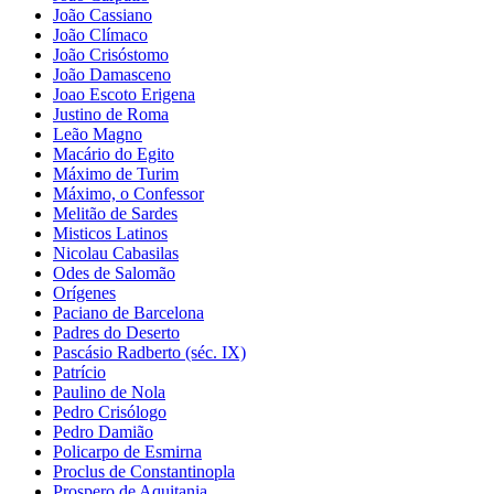
João Cassiano
João Clímaco
João Crisóstomo
João Damasceno
Joao Escoto Erigena
Justino de Roma
Leão Magno
Macário do Egito
Máximo de Turim
Máximo, o Confessor
Melitão de Sardes
Misticos Latinos
Nicolau Cabasilas
Odes de Salomão
Orígenes
Paciano de Barcelona
Padres do Deserto
Pascásio Radberto (séc. IX)
Patrício
Paulino de Nola
Pedro Crisólogo
Pedro Damião
Policarpo de Esmirna
Proclus de Constantinopla
Prospero de Aquitania