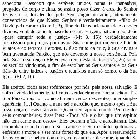
sabedoria. Descobri que estáveis unidos numa fé inabalável,
pregados de corpo e alma, se assim posso dizer, à cruz do Senhor
Jesus Cristo, fortalecidos pelo Seu sangue no amor, inteiramente
convencidos de que Nosso Senhor é verdadeiramente «filho de
David pela carne» (Rom 1, 3), filho de Deus pela vontade e o poder
divinos; verdadeiramente nascido de uma virgem, batizado por João
«para cumprir toda a justiça» (Mt 3, 15); verdadeiramente
trespassado por pregos por nós na Sua carne por ordem de Pôncio
Pilatos e do tetrarca Herodes. E é ao fruto da cruz, à Sua divina e
bem aventurada Paixão, que nós devemos a nossa existência. Pois
pela Sua ressurreição Ele «eleva o Seu estandarte» (Is 5, 26) sobre
os séculos vindouros, a fim de escolher os Seus santos e os Seus
fiéis de entre judeus e pagãos e reuni-los num só corpo, o da Sua
Igreja (Ef 2, 16).
Ele aceitou todos estes sofrimentos por nós, pela nossa salvação. E
sofreu verdadeiramente, tal como verdadeiramente ressuscitou. E a
Sua Paixão não foi, como afirmam certos descrentes, uma simples
aparência. […] Quanto a mim, sei e acredito que, mesmo após a Sua
ressurreição, Jesus era carne. Quando Se aproximou de Pedro e dos
seus companheiros, disse-lhes: «Tocai-Me e olhai que um espírito
não tem carne nem ossos». Eles tocaram n’Ele e acreditaram. Esta
comunhão estreita com a Sua carne e o Seu espírito ajudou-os a
enfrentar a morte e a ser mais fortes do que ela. Após a ressurreição,
Jesus comeu e bebeu com eles, como um ser de carne, quando Se