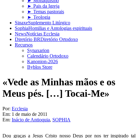
► Monaquismo
► Pais da Igreja
► Temas pastorais
► Teologia
Sinaxe
Suplemento Litúrgico
Sophia
Homilias e Antologias espirituais
News
Notícias Ecclesia
Diretório BR
Diretório Ortodoxo
Recursos
Synaxarion
Calendário Ortodoxo
Kanonion-2026
Byblos Store
«Vede as Minhas mãos e os
Meus pés. […] Tocai-Me»
Por:
Ecclesia
Em:
1 de maio de 2011
Em:
Inácio de Antioquia
,
SOPHIA
Dou graças a Jesus Cristo nosso Deus por nos ter inspirado tal