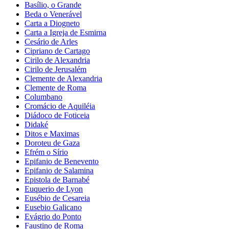
Basílio, o Grande
Beda o Venerável
Carta a Diogneto
Carta a Igreja de Esmirna
Cesário de Arles
Cipriano de Cartago
Cirilo de Alexandria
Cirilo de Jerusalém
Clemente de Alexandria
Clemente de Roma
Columbano
Cromácio de Aquiléia
Diádoco de Foticeia
Didaké
Ditos e Maximas
Doroteu de Gaza
Efrém o Sírio
Epifanio de Benevento
Epifanio de Salamina
Epistola de Barnabé
Euquerio de Lyon
Eusébio de Cesareia
Eusebio Galicano
Evágrio do Ponto
Faustino de Roma