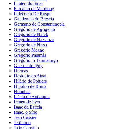
Filoteu do Sinai
Filoxeno de Mabboug
Fulgêncio De Ruspe
Gaudencio de Brescia
Germano de Constantinopla
Gregório de Agrigento
Gregório de Narek
Gregório de Nazianzo
Gregório de Nissa
Gregório Magno
Gregorio Palamàs
Gregório, o Taumaturgo
Guerric de Igny
Hermas
Hesiquio do Sinai
Hilário de Poitiers
Hipólito de Roma
Homilias
Inácio de Antioquia
Ireneu de Lyon
Isaac da Estrela
Isaac, o Sírio
Jean Cassier
Jerônimo
João Carpátio