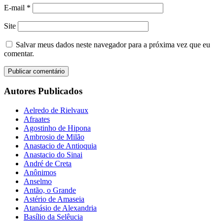
E-mail
*
Site
Salvar meus dados neste navegador para a próxima vez que eu
comentar.
Autores Publicados
Aelredo de Rielvaux
Afraates
Agostinho de Hipona
Ambrosio de Milão
Anastacio de Antioquia
Anastacio do Sinai
André de Creta
Anônimos
Anselmo
Antão, o Grande
Astério de Amaseia
Atanásio de Alexandria
Basílio da Selêucia