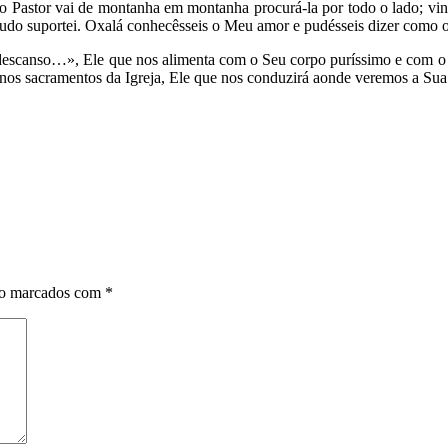
o Pastor vai de montanha em montanha procurá-la por todo o lado; vi
e tudo suportei. Oxalá conhecêsseis o Meu amor e pudésseis dizer como
descanso…», Ele que nos alimenta com o Seu corpo puríssimo e com o S
 nos sacramentos da Igreja, Ele que nos conduzirá aonde veremos a Sua 
ão marcados com
*