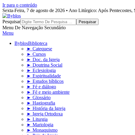
Ir para o conteúdo
Sexta-Feira, 7 de agosto de 2026 • Ano Litúrgico: Após Pentecostes
Byblos
Pesquisar
Menu De Navegação Secundário
Menu
Byblos
Biblioteca
► Catequese
► Cursos
► Doc. da Igreja
► Doutrina Social
► Eclesiologia
► Espiritualidade
► Estudos bíblicos
► Fé e diálogo
► Fé e meio ambiente
► Glossário
► Hagiografia
► História da Igreja
► Igreja Ortodoxa
► Liturgia
► Mariologia
► Monaquismo