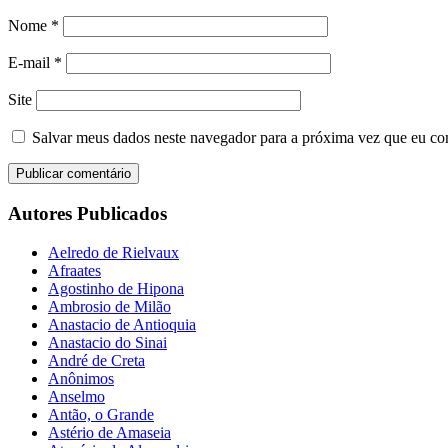
Nome
*
E-mail
*
Site
Salvar meus dados neste navegador para a próxima vez que eu co
Autores Publicados
Aelredo de Rielvaux
Afraates
Agostinho de Hipona
Ambrosio de Milão
Anastacio de Antioquia
Anastacio do Sinai
André de Creta
Anônimos
Anselmo
Antão, o Grande
Astério de Amaseia