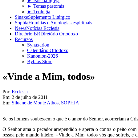
► Pais da Igreja
► Temas pastorais
► Teologia
Sinaxe
Suplemento Litúrgico
Sophia
Homilias e Antologias espirituais
News
Notícias Ecclesia
Diretório BR
Diretório Ortodoxo
Recursos
Synaxarion
Calendário Ortodoxo
Kanonion-2026
Byblos Store
«Vinde a Mim, todos»
Por:
Ecclesia
Em:
2 de julho de 2011
Em:
Siluane de Monte Athos
,
SOPHIA
Se os homens soubessem o que é o amor do Senhor, acorreriam a Crist
O Senhor ama o pecador arrependido e aperta-o contra o peito com
ressoa pelo mundo inteiro. «Vinde a Mim, todos vós que sofreis, e 