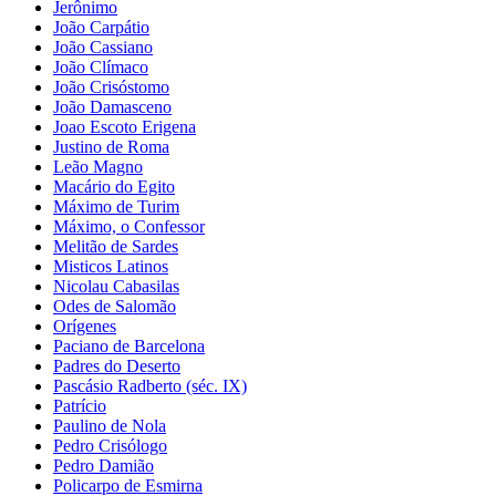
Jerônimo
João Carpátio
João Cassiano
João Clímaco
João Crisóstomo
João Damasceno
Joao Escoto Erigena
Justino de Roma
Leão Magno
Macário do Egito
Máximo de Turim
Máximo, o Confessor
Melitão de Sardes
Misticos Latinos
Nicolau Cabasilas
Odes de Salomão
Orígenes
Paciano de Barcelona
Padres do Deserto
Pascásio Radberto (séc. IX)
Patrício
Paulino de Nola
Pedro Crisólogo
Pedro Damião
Policarpo de Esmirna