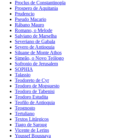
Proclus de Constantinopla
Prospero de Aquitania
Prudencio
Pseudo Macario
Rábano Mauro
Romano, o Melode
Salviano de Marselha
Severiano de Gabala
Severo de Antioquia
Siluane de Monte Athos
Simeão, o Novo Teólogo
Sofronio de Jerusalem
SOPHIA
Talassio
Teodoreto de Cyr
Teodoro de Mopsuesto
Teodoro de Tabenisi
Teodoro Estudita
Teofilo de Antioquia
Teognosto
Tertuliano
Textos Litúrgicos
Tiago de Saroug
Vicente de Lerins
Youssef Bousnaya