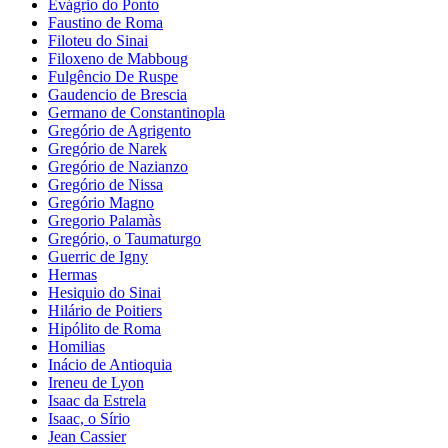
Evágrio do Ponto
Faustino de Roma
Filoteu do Sinai
Filoxeno de Mabboug
Fulgêncio De Ruspe
Gaudencio de Brescia
Germano de Constantinopla
Gregório de Agrigento
Gregório de Narek
Gregório de Nazianzo
Gregório de Nissa
Gregório Magno
Gregorio Palamàs
Gregório, o Taumaturgo
Guerric de Igny
Hermas
Hesiquio do Sinai
Hilário de Poitiers
Hipólito de Roma
Homilias
Inácio de Antioquia
Ireneu de Lyon
Isaac da Estrela
Isaac, o Sírio
Jean Cassier