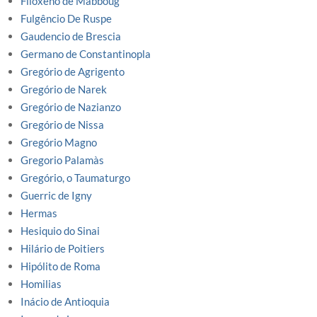
Filoxeno de Mabboug
Fulgêncio De Ruspe
Gaudencio de Brescia
Germano de Constantinopla
Gregório de Agrigento
Gregório de Narek
Gregório de Nazianzo
Gregório de Nissa
Gregório Magno
Gregorio Palamàs
Gregório, o Taumaturgo
Guerric de Igny
Hermas
Hesiquio do Sinai
Hilário de Poitiers
Hipólito de Roma
Homilias
Inácio de Antioquia