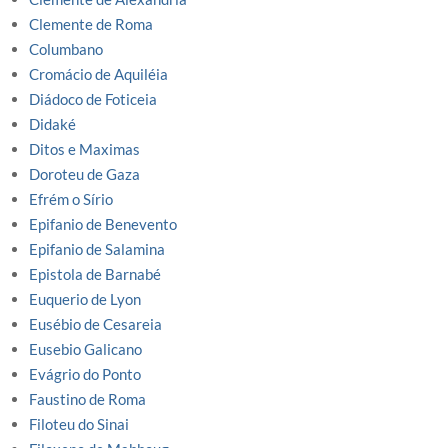
Clemente de Roma
Columbano
Cromácio de Aquiléia
Diádoco de Foticeia
Didaké
Ditos e Maximas
Doroteu de Gaza
Efrém o Sírio
Epifanio de Benevento
Epifanio de Salamina
Epistola de Barnabé
Euquerio de Lyon
Eusébio de Cesareia
Eusebio Galicano
Evágrio do Ponto
Faustino de Roma
Filoteu do Sinai