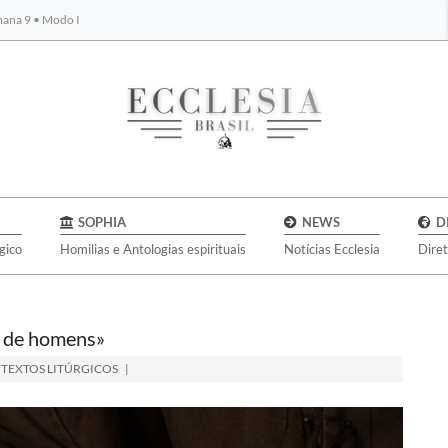
emana 9 • Modo I
BYBLOS
SOPHIA
NEWS
D
gico
Homilias e Antologias espirituais
Notícias Ecclesia
Dire
s de homens»
,
TEXTOS LITÚRGICOS