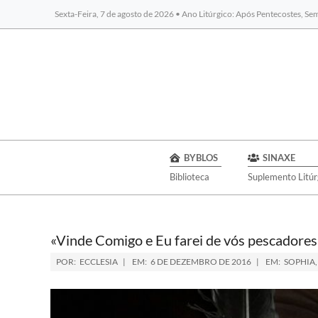
Sexta-Feira, 7 de agosto de 2026 • Ano Litúrgico: Após Pentecostes, S
BYBLOS
SINAXE
Biblioteca
Suplemento Litúr
«Vinde Comigo e Eu farei de vós pescadore
POR:
ECCLESIA
EM:
6 DE DEZEMBRO DE 2016
EM:
SOPHIA