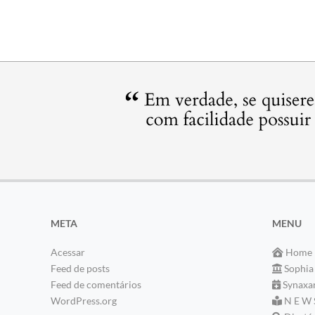
META
MENU
Acessar
Home
Feed de posts
Sophia
Feed de comentários
Synaxa
WordPress.org
N E W 