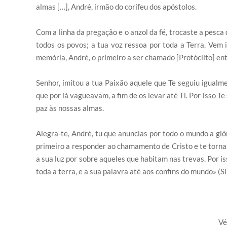
almas […], André, irmão do corifeu dos apóstolos.
Com a linha da pregação e o anzol da fé, trocaste a pesca
todos os povos; a tua voz ressoa por toda a Terra. Vem 
memória, André, o primeiro a ser chamado [Protóclito] entr
Senhor, imitou a tua Paixão aquele que Te seguiu igualme
que por lá vagueavam, a fim de os levar até Ti. Por isso T
paz às nossas almas.
Alegra-te, André, tu que anuncias por todo o mundo a glór
primeiro a responder ao chamamento de Cristo e te tornas
a sua luz por sobre aqueles que habitam nas trevas. Por i
toda a terra, e a sua palavra até aos confins do mundo» (Sl
Vé