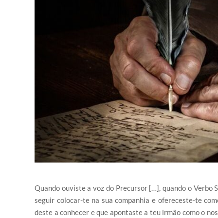
Quando ouviste a voz do Precursor […], quando o Verbo Se
seguir colocar-te na sua companhia e ofereceste-te com
deste a conhecer e que apontaste a teu irmão como o nos