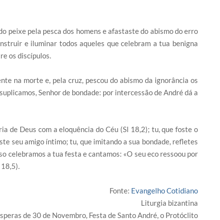
 do peixe pela pesca dos homens e afastaste do abismo do erro
instruir e iluminar todos aqueles que celebram a tua benigna
e os discípulos.
nte na morte e, pela cruz, pescou do abismo da ignorância os
e suplicamos, Senhor de bondade: por intercessão de André dá a
ia de Deus com a eloquência do Céu (Sl 18,2); tu, que foste o
te seu amigo íntimo; tu, que imitando a sua bondade, refletes
sso celebramos a tua festa e cantamos: «O seu eco ressoou por
 18,5).
Fonte:
Evangelho Cotidiano
Liturgia bizantina
speras de 30 de Novembro, Festa de Santo André, o Protóclito