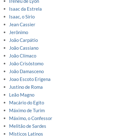
Ireneu de Lyon
Isaac da Estrela
Isaac, o Sírio
Jean Cassier
Jerônimo
João Carpátio
João Cassiano
João Clímaco
João Crisóstomo
João Damasceno
Joao Escoto Erigena
Justino de Roma
Leão Magno
Macário do Egito
Máximo de Turim
Máximo, o Confessor
Melitão de Sardes
Misticos Latinos