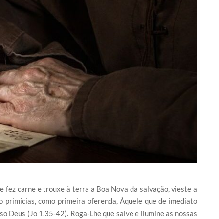
 fez carne e trouxe à terra a Boa Nova da salvação, vieste a
o primícias, como primeira oferenda, Àquele que de imediato
so Deus (Jo 1,35-42). Roga-Lhe que salve e ilumine as nossas