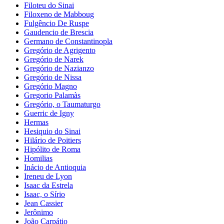
Filoteu do Sinai
Filoxeno de Mabboug
Fulgêncio De Ruspe
Gaudencio de Brescia
Germano de Constantinopla
Gregório de Agrigento
Gregório de Narek
Gregório de Nazianzo
Gregório de Nissa
Gregório Magno
Gregorio Palamàs
Gregório, o Taumaturgo
Guerric de Igny
Hermas
Hesiquio do Sinai
Hilário de Poitiers
Hipólito de Roma
Homilias
Inácio de Antioquia
Ireneu de Lyon
Isaac da Estrela
Isaac, o Sírio
Jean Cassier
Jerônimo
João Carpátio