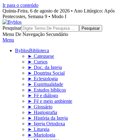
Ir para o conteúdo
Quinta-Feira, 6 de agosto de 2026 • Ano Litúrgico: Após
Pentecostes, Semana 9 • Modo I
Byblos
Pesquisar
Menu De Navegação Secundário
Menu
Byblos
Biblioteca
► Catequese
► Cursos
► Doc. da Igreja
► Doutrina Social
► Eclesiologia
► Espiritualidade
► Estudos bíblicos
► Fé e diálogo
► Fé e meio ambiente
► Glossário
► Hagiografia
► História da Igreja
► Igreja Ortodoxa
► Liturgia
► Mariologia