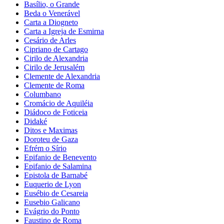
Basílio, o Grande
Beda o Venerável
Carta a Diogneto
Carta a Igreja de Esmirna
Cesário de Arles
Cipriano de Cartago
Cirilo de Alexandria
Cirilo de Jerusalém
Clemente de Alexandria
Clemente de Roma
Columbano
Cromácio de Aquiléia
Diádoco de Foticeia
Didaké
Ditos e Maximas
Doroteu de Gaza
Efrém o Sírio
Epifanio de Benevento
Epifanio de Salamina
Epistola de Barnabé
Euquerio de Lyon
Eusébio de Cesareia
Eusebio Galicano
Evágrio do Ponto
Faustino de Roma