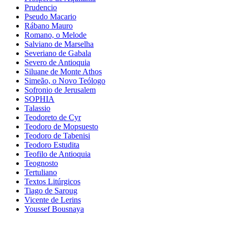
Prudencio
Pseudo Macario
Rábano Mauro
Romano, o Melode
Salviano de Marselha
Severiano de Gabala
Severo de Antioquia
Siluane de Monte Athos
Simeão, o Novo Teólogo
Sofronio de Jerusalem
SOPHIA
Talassio
Teodoreto de Cyr
Teodoro de Mopsuesto
Teodoro de Tabenisi
Teodoro Estudita
Teofilo de Antioquia
Teognosto
Tertuliano
Textos Litúrgicos
Tiago de Saroug
Vicente de Lerins
Youssef Bousnaya