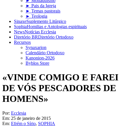
► Monaquismo
► Pais da Igreja
► Temas pastorais
► Teologia
Sinaxe
Suplemento Litúrgico
Sophia
Homilias e Antologias espirituais
News
Notícias Ecclesia
Diretório BR
Diretório Ortodoxo
Recursos
Synaxarion
Calendário Ortodoxo
Kanonion-2026
Byblos Store
«VINDE COMIGO E FAREI
DE VÓS PESCADORES DE
HOMENS»
Por:
Ecclesia
Em:
25 de janeiro de 2015
Em:
Efrém o Sírio
,
SOPHIA