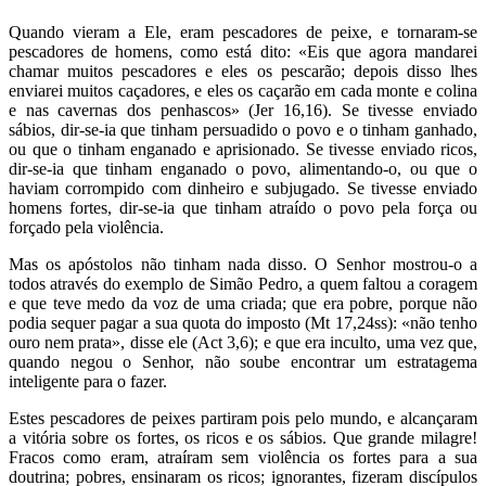
Quando vieram a Ele, eram pescadores de peixe, e tornaram-se
pescadores de homens, como está dito: «Eis que agora mandarei
chamar muitos pescadores e eles os pescarão; depois disso lhes
enviarei muitos caçadores, e eles os caçarão em cada monte e colina
e nas cavernas dos penhascos» (Jer 16,16). Se tivesse enviado
sábios, dir-se-ia que tinham persuadido o povo e o tinham ganhado,
ou que o tinham enganado e aprisionado. Se tivesse enviado ricos,
dir-se-ia que tinham enganado o povo, alimentando-o, ou que o
haviam corrompido com dinheiro e subjugado. Se tivesse enviado
homens fortes, dir-se-ia que tinham atraído o povo pela força ou
forçado pela violência.
Mas os apóstolos não tinham nada disso. O Senhor mostrou-o a
todos através do exemplo de Simão Pedro, a quem faltou a coragem
e que teve medo da voz de uma criada; que era pobre, porque não
podia sequer pagar a sua quota do imposto (Mt 17,24ss): «não tenho
ouro nem prata», disse ele (Act 3,6); e que era inculto, uma vez que,
quando negou o Senhor, não soube encontrar um estratagema
inteligente para o fazer.
Estes pescadores de peixes partiram pois pelo mundo, e alcançaram
a vitória sobre os fortes, os ricos e os sábios. Que grande milagre!
Fracos como eram, atraíram sem violência os fortes para a sua
doutrina; pobres, ensinaram os ricos; ignorantes, fizeram discípulos