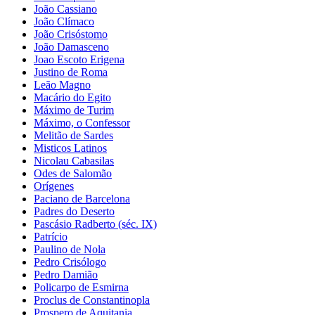
João Cassiano
João Clímaco
João Crisóstomo
João Damasceno
Joao Escoto Erigena
Justino de Roma
Leão Magno
Macário do Egito
Máximo de Turim
Máximo, o Confessor
Melitão de Sardes
Misticos Latinos
Nicolau Cabasilas
Odes de Salomão
Orígenes
Paciano de Barcelona
Padres do Deserto
Pascásio Radberto (séc. IX)
Patrício
Paulino de Nola
Pedro Crisólogo
Pedro Damião
Policarpo de Esmirna
Proclus de Constantinopla
Prospero de Aquitania