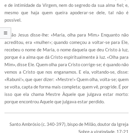
e de intimidade da Virgem, nem do segredo da sua alma fiel; e,
mesmo que haja quem queira apoderar-se dele, tal não é
possível.
Então Jesus disse-lhe: «Maria, olha para Mim.» Enquanto não
acreditou, era «mulher»; quando começou a voltar-se para Ele,
recebeu o nome de Maria, o nome daquela que deu Cristo à luz,
porque é a alma que dá Cristo espiritualmente à luz. «Olha para
Mim», disse Ele. Quem olha para Cristo corrige-se; é quando não
vemos a Cristo que nos enganamos. E ela, voltando-se, disse:
«Rabuni!», que quer dizer: «Mestre!» Quem olha, volta-se; quem
se volta, capta de forma mais completa; quem vê, progride. É por
isso que ela chama Mestre Àquele que julgava estar morto:
porque encontrou Aquele que julgava estar perdido.
Santo Ambrósio (c. 340-397), bispo de Milão, doutor da Igreja
Sobre a virgindade, 17-21