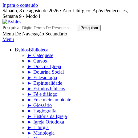
Ir para o conteúdo
Sábado, 8 de agosto de 2026 • Ano Litúrgico: Após Pentecostes,
Semana 9 • Modo I
Byblos
Pesquisar
Menu De Navegação Secundário
Menu
Byblos
Biblioteca
► Catequese
► Cursos
► Doc. da Igreja
► Doutrina Social
► Eclesiologia
► Espiritualidade
► Estudos bíblicos
► Fé e diálogo
► Fé e meio ambiente
► Glossário
► Hagiografia
► História da Igreja
► Igreja Ortodoxa
► Liturgia
► Mariologia