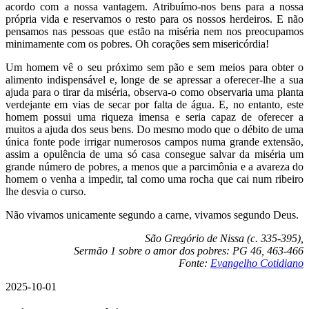
acordo com a nossa vantagem. Atribuímo-nos bens para a nossa
própria vida e reservamos o resto para os nossos herdeiros. E não
pensamos nas pessoas que estão na miséria nem nos preocupamos
minimamente com os pobres. Oh corações sem misericórdia!
Um homem vê o seu próximo sem pão e sem meios para obter o
alimento indispensável e, longe de se apressar a oferecer-lhe a sua
ajuda para o tirar da miséria, observa-o como observaria uma planta
verdejante em vias de secar por falta de água. E, no entanto, este
homem possui uma riqueza imensa e seria capaz de oferecer a
muitos a ajuda dos seus bens. Do mesmo modo que o débito de uma
única fonte pode irrigar numerosos campos numa grande extensão,
assim a opulência de uma só casa consegue salvar da miséria um
grande número de pobres, a menos que a parcimônia e a avareza do
homem o venha a impedir, tal como uma rocha que cai num ribeiro
lhe desvia o curso.
Não vivamos unicamente segundo a carne, vivamos segundo Deus.
São Gregório de Nissa (c. 335-395),
Sermão 1 sobre o amor dos pobres: PG 46, 463-466
Fonte:
Evangelho Cotidiano
2025-10-01