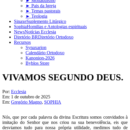
► Monaquismo
► Pais da Igreja
► Temas pastorais
► Teologia
Sinaxe
Suplemento Litúrgico
Sophia
Homilias e Antologias espirituais
News
Notícias Ecclesia
Diretório BR
Diretório Ortodoxo
Recursos
Synaxarion
Calendário Ortodoxo
Kanonion-2026
Byblos Store
VIVAMOS SEGUNDO DEUS.
Por:
Ecclesia
Em:
1 de outubro de 2025
Em:
Gregório Magno
,
SOPHIA
Nós, que por cada palavra da divina Escritura somos convidados à
imitação do Senhor que nos criou na sua benevolência, eis que
desviamos tudo para nossa própria utilidade, medimos tudo de