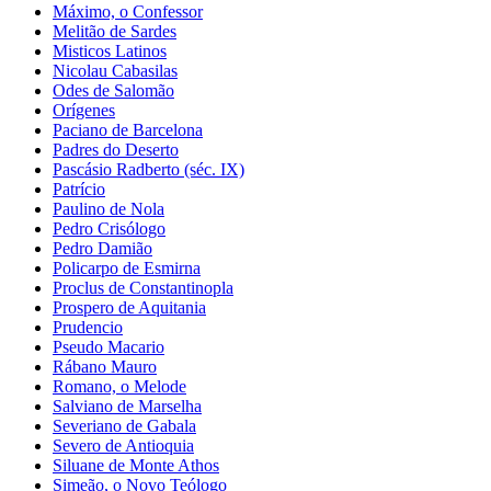
Máximo, o Confessor
Melitão de Sardes
Misticos Latinos
Nicolau Cabasilas
Odes de Salomão
Orígenes
Paciano de Barcelona
Padres do Deserto
Pascásio Radberto (séc. IX)
Patrício
Paulino de Nola
Pedro Crisólogo
Pedro Damião
Policarpo de Esmirna
Proclus de Constantinopla
Prospero de Aquitania
Prudencio
Pseudo Macario
Rábano Mauro
Romano, o Melode
Salviano de Marselha
Severiano de Gabala
Severo de Antioquia
Siluane de Monte Athos
Simeão, o Novo Teólogo