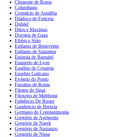
Clemente de Roma
Columbano
Cromácio de Aquiléia
Diádoco de Foticeia
Didaké
Ditos e Maximas
Doroteu de Gaza
Efrém o Sírio
Epifanio de Benevento
Epifanio de Salamina
Epistola de Barnabé
Euquerio de Lyon
Eusébio de Cesareia
Eusebio Galicano
Evágrio do Ponto
Faustino de Roma
Filoteu do Sinai
Filoxeno de Mabboug
Fulgêncio De Ruspe
Gaudencio de Brescia
Germano de Constantinopla
Gregório de Agrigento
Gregório de Narek
Gregório de Nazianzo
Gregório de Nissa