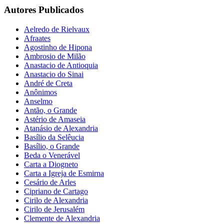
Autores Publicados
Aelredo de Rielvaux
Afraates
Agostinho de Hipona
Ambrosio de Milão
Anastacio de Antioquia
Anastacio do Sinai
André de Creta
Anônimos
Anselmo
Antão, o Grande
Astério de Amaseia
Atanásio de Alexandria
Basílio da Selêucia
Basílio, o Grande
Beda o Venerável
Carta a Diogneto
Carta a Igreja de Esmirna
Cesário de Arles
Cipriano de Cartago
Cirilo de Alexandria
Cirilo de Jerusalém
Clemente de Alexandria