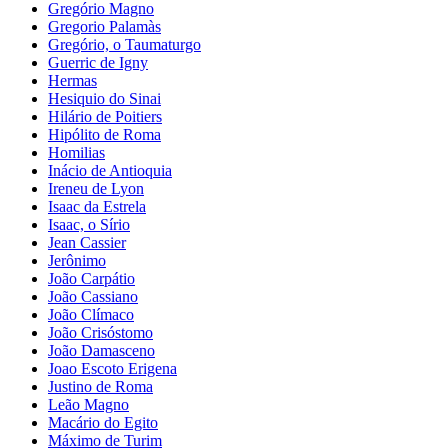
Gregório Magno
Gregorio Palamàs
Gregório, o Taumaturgo
Guerric de Igny
Hermas
Hesiquio do Sinai
Hilário de Poitiers
Hipólito de Roma
Homilias
Inácio de Antioquia
Ireneu de Lyon
Isaac da Estrela
Isaac, o Sírio
Jean Cassier
Jerônimo
João Carpátio
João Cassiano
João Clímaco
João Crisóstomo
João Damasceno
Joao Escoto Erigena
Justino de Roma
Leão Magno
Macário do Egito
Máximo de Turim