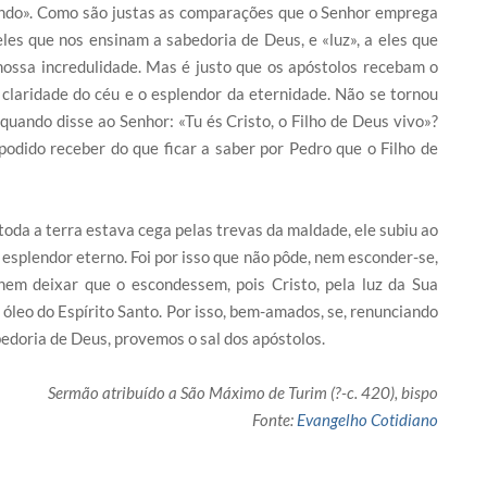
mundo». Como são justas as comparações que o Senhor emprega
eles que nos ensinam a sabedoria de Deus, e «luz», a eles que
nossa incredulidade. Mas é justo que os apóstolos recebam o
claridade do céu e o esplendor da eternidade. Não se tornou
quando disse ao Senhor: «Tu és Cristo, o Filho de Deus vivo»?
odido receber do que ficar a saber por Pedro que o Filho de
oda a terra estava cega pelas trevas da maldade, ele subiu ao
 esplendor eterno. Foi por isso que não pôde, nem esconder-se,
em deixar que o escondessem, pois Cristo, pela luz da Sua
óleo do Espírito Santo. Por isso, bem-amados, se, renunciando
edoria de Deus, provemos o sal dos apóstolos.
Sermão atribuído a São Máximo de Turim (?-c. 420), bispo
Fonte:
Evangelho Cotidiano