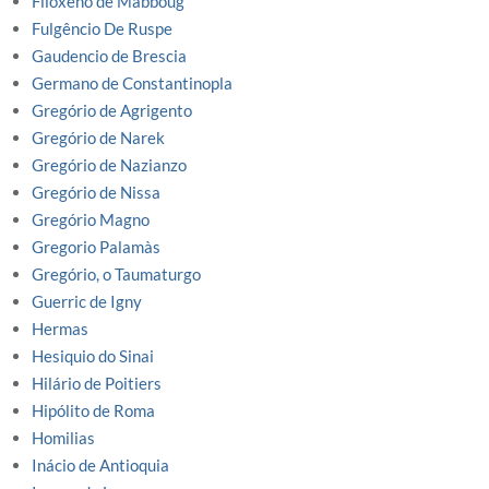
Filoxeno de Mabboug
Fulgêncio De Ruspe
Gaudencio de Brescia
Germano de Constantinopla
Gregório de Agrigento
Gregório de Narek
Gregório de Nazianzo
Gregório de Nissa
Gregório Magno
Gregorio Palamàs
Gregório, o Taumaturgo
Guerric de Igny
Hermas
Hesiquio do Sinai
Hilário de Poitiers
Hipólito de Roma
Homilias
Inácio de Antioquia