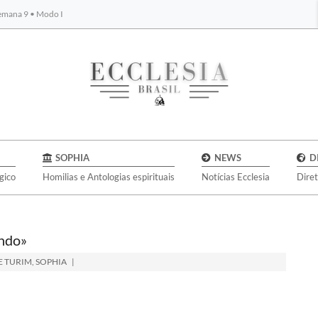
Semana 9 • Modo I
BYBLOS
SOPHIA
NEWS
D
gico
Homilias e Antologias espirituais
Notícias Ecclesia
Dire
undo»
E TURIM
,
SOPHIA