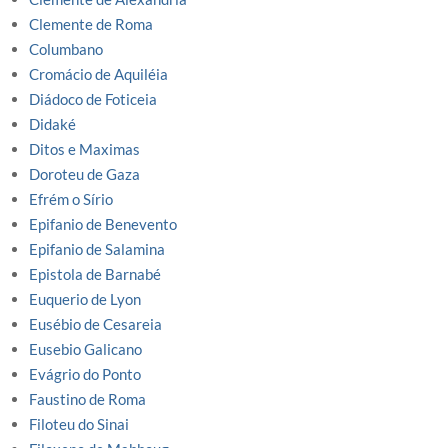
Clemente de Roma
Columbano
Cromácio de Aquiléia
Diádoco de Foticeia
Didaké
Ditos e Maximas
Doroteu de Gaza
Efrém o Sírio
Epifanio de Benevento
Epifanio de Salamina
Epistola de Barnabé
Euquerio de Lyon
Eusébio de Cesareia
Eusebio Galicano
Evágrio do Ponto
Faustino de Roma
Filoteu do Sinai