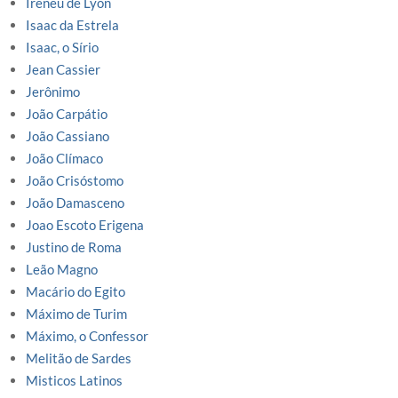
Ireneu de Lyon
Isaac da Estrela
Isaac, o Sírio
Jean Cassier
Jerônimo
João Carpátio
João Cassiano
João Clímaco
João Crisóstomo
João Damasceno
Joao Escoto Erigena
Justino de Roma
Leão Magno
Macário do Egito
Máximo de Turim
Máximo, o Confessor
Melitão de Sardes
Misticos Latinos