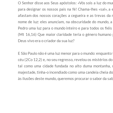
O Senhor disse aos Seus apóstolos: «Vós sois a luz do 
para designar os nossos pais na fé! Chama-lhes «sal», a 
afastam dos nossos corações a cegueira e as trevas da 
nome de luz: eles anunciam, na obscuridade do mundo, a 
Pedro uma luz para o mundo inteiro e para todos os fiéis 
(Mt 16,16) Que maior claridade teria o género humano p
Deus vivo era o criador da sua luz?
E São Paulo não é uma luz menor para o mundo: enquanto t
céu (2Co 12,2) e, no seu regresso, revelou os mistérios do
tal como uma cidade fundada no alto duma montanha, n
majestade, tinha-o incendiado como uma candeia cheia do 
às ilusões deste mundo, queremos procurar o sabor da sab