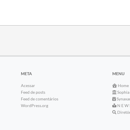
META
MENU
Acessar
Home
Feed de posts
Sophia
Feed de comentários
Synaxa
WordPress.org
N E W 
Diretó