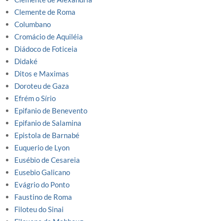
Clemente de Roma
Columbano
Cromácio de Aquiléia
Diádoco de Foticeia
Didaké
Ditos e Maximas
Doroteu de Gaza
Efrém o Sírio
Epifanio de Benevento
Epifanio de Salamina
Epistola de Barnabé
Euquerio de Lyon
Eusébio de Cesareia
Eusebio Galicano
Evágrio do Ponto
Faustino de Roma
Filoteu do Sinai