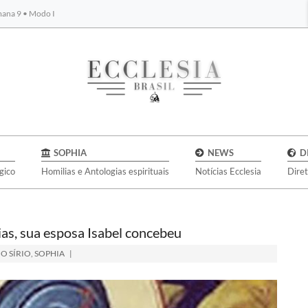
emana 9 • Modo I
BYBLOS
SOPHIA
NEWS
D
gico
Homilias e Antologias espirituais
Notícias Ecclesia
Dire
ias, sua esposa Isabel concebeu
O SÍRIO
,
SOPHIA