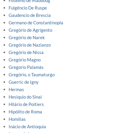
Filoxeno de Mabboug
Fulgêncio De Ruspe
Gaudencio de Brescia
Germano de Constantinopla
Gregório de Agrigento
Gregório de Narek
Gregório de Nazianzo
Gregório de Nissa
Gregório Magno
Gregorio Palamàs
Gregório, o Taumaturgo
Guerric de Igny
Hermas
Hesiquio do Sinai
Hilário de Poitiers
Hipólito de Roma
Homilias
Inácio de Antioquia