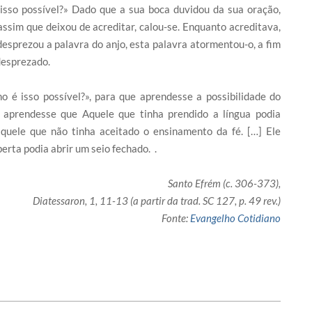
isso possível?» Dado que a sua boca duvidou da sua oração,
assim que deixou de acreditar, calou-se. Enquanto acreditava,
e desprezou a palavra do anjo, esta palavra atormentou-o, a fim
 desprezado.
 é isso possível?», para que aprendesse a possibilidade do
e aprendesse que Aquele que tinha prendido a língua podia
 aquele que não tinha aceitado o ensinamento da fé. […] Ele
rta podia abrir um seio fechado. .
Santo Efrém (c. 306-373),
Diatessaron, 1, 11-13 (a partir da trad. SC 127, p. 49 rev.)
Fonte:
Evangelho Cotidiano