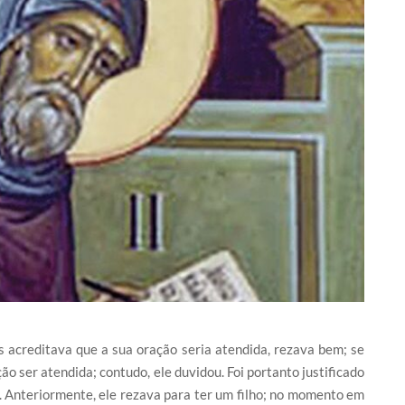
as acreditava que a sua oração seria atendida, rezava bem; se
ão ser atendida; contudo, ele duvidou. Foi portanto justificado
. Anteriormente, ele rezava para ter um filho; no momento em