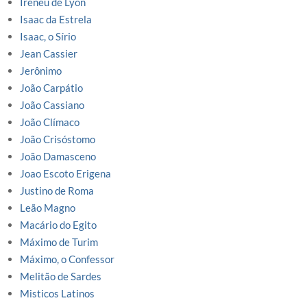
Ireneu de Lyon
Isaac da Estrela
Isaac, o Sírio
Jean Cassier
Jerônimo
João Carpátio
João Cassiano
João Clímaco
João Crisóstomo
João Damasceno
Joao Escoto Erigena
Justino de Roma
Leão Magno
Macário do Egito
Máximo de Turim
Máximo, o Confessor
Melitão de Sardes
Misticos Latinos