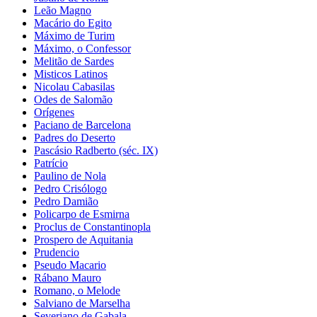
Leão Magno
Macário do Egito
Máximo de Turim
Máximo, o Confessor
Melitão de Sardes
Misticos Latinos
Nicolau Cabasilas
Odes de Salomão
Orígenes
Paciano de Barcelona
Padres do Deserto
Pascásio Radberto (séc. IX)
Patrício
Paulino de Nola
Pedro Crisólogo
Pedro Damião
Policarpo de Esmirna
Proclus de Constantinopla
Prospero de Aquitania
Prudencio
Pseudo Macario
Rábano Mauro
Romano, o Melode
Salviano de Marselha
Severiano de Gabala