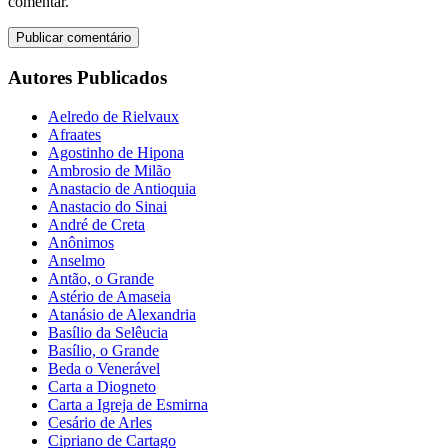
comentar.
Autores Publicados
Aelredo de Rielvaux
Afraates
Agostinho de Hipona
Ambrosio de Milão
Anastacio de Antioquia
Anastacio do Sinai
André de Creta
Anônimos
Anselmo
Antão, o Grande
Astério de Amaseia
Atanásio de Alexandria
Basílio da Selêucia
Basílio, o Grande
Beda o Venerável
Carta a Diogneto
Carta a Igreja de Esmirna
Cesário de Arles
Cipriano de Cartago