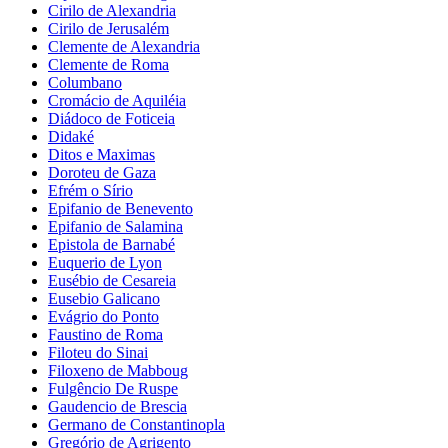
Cirilo de Alexandria
Cirilo de Jerusalém
Clemente de Alexandria
Clemente de Roma
Columbano
Cromácio de Aquiléia
Diádoco de Foticeia
Didaké
Ditos e Maximas
Doroteu de Gaza
Efrém o Sírio
Epifanio de Benevento
Epifanio de Salamina
Epistola de Barnabé
Euquerio de Lyon
Eusébio de Cesareia
Eusebio Galicano
Evágrio do Ponto
Faustino de Roma
Filoteu do Sinai
Filoxeno de Mabboug
Fulgêncio De Ruspe
Gaudencio de Brescia
Germano de Constantinopla
Gregório de Agrigento