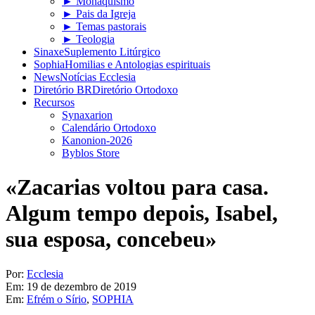
► Monaquismo
► Pais da Igreja
► Temas pastorais
► Teologia
Sinaxe
Suplemento Litúrgico
Sophia
Homilias e Antologias espirituais
News
Notícias Ecclesia
Diretório BR
Diretório Ortodoxo
Recursos
Synaxarion
Calendário Ortodoxo
Kanonion-2026
Byblos Store
«Zacarias voltou para casa.
Algum tempo depois, Isabel,
sua esposa, concebeu»
Por:
Ecclesia
Em:
19 de dezembro de 2019
Em:
Efrém o Sírio
,
SOPHIA