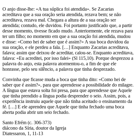
O anjo disse-lhe: «A tua súplica foi atendida». Se Zacarias
acreditava que a sua oração seria atendida, rezava bem; se não
acreditava, rezava mal. Chegara a altura de a sua oração ser
atendida; contudo, ele duvidou. Foi portanto justificado que, a partir
desse momento, tivesse ficado mudo. Anteriormente, ele rezava para
ter um filho; no momento em que a sua oração foi atendida, mudou
e disse: «Como hei de saber que é assim?» A sua boca duvidou da
sua oração, e ele perdeu a fala. […] Enquanto Zacarias acreditava,
falava; assim que deixou de acreditar, calou-se. Enquanto acreditava,
falava: «Eu acreditei, por isso falei» (Sl 115,10). Porque desprezou a
palavra do anjo, esta palavra atormentou-o, a fim de que ele
honrasse, pelo seu silêncio, a palavra que tinha desprezado.
Convinha que ficasse muda a boca que tinha dito: «Como hei de
saber que é assim?», para que aprendesse a possibilidade do milagre.
A língua que estava solta foi presa, para que aprendesse que Aquele
que tinha prendido a língua podia desprender o seio. Assim, pois, a
experiência instruiu aquele que não tinha aceitado o ensinamento da
fé. […] E ele aprendeu que Aquele que tinha fechado uma boca
aberta podia abrir um seio fechado.
Santo Efrém (c. 306-373)
diácono da Síria, doutor da Igreja
Diatessaron, 1, 11-13