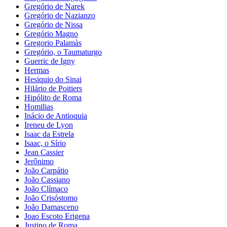
Gregório de Narek
Gregório de Nazianzo
Gregório de Nissa
Gregório Magno
Gregorio Palamàs
Gregório, o Taumaturgo
Guerric de Igny
Hermas
Hesiquio do Sinai
Hilário de Poitiers
Hipólito de Roma
Homilias
Inácio de Antioquia
Ireneu de Lyon
Isaac da Estrela
Isaac, o Sírio
Jean Cassier
Jerônimo
João Carpátio
João Cassiano
João Clímaco
João Crisóstomo
João Damasceno
Joao Escoto Erigena
Justino de Roma