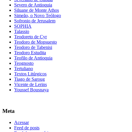
Severo de Antioquia
Siluane de Monte Athos
Simeão, o Novo Teólogo
Sofronio de Jerusalem
SOPHIA
Talassio
Teodoreto de Cyr
Teodoro de Mopsuesto
Teodoro de Tabenisi
Teodoro Estudita
Teofilo de Antioquia
Teognosto
Tertuliano
Textos Litúrgicos
Tiago de Saroug
Vicente de Lerins
Youssef Bousnaya
Meta
Acessar
Feed de posts