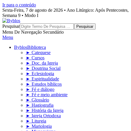
Ir para o conteúdo
Sexta-Feira, 7 de agosto de 2026 • Ano Litúrgico: Após Pentecostes,
Semana 9 • Modo I
Byblos
Pesquisar
Menu De Navegação Secundário
Menu
Byblos
Biblioteca
► Catequese
► Cursos
► Doc. da Igreja
► Doutrina Social
► Eclesiologia
► Espiritualidade
► Estudos bíblicos
► Fé e diálogo
► Fé e meio ambiente
► Glossário
► Hagiografia
► História da Igreja
► Igreja Ortodoxa
► Liturgia
► Mariologia