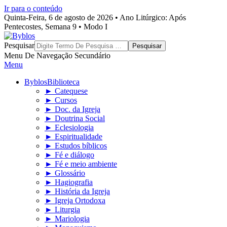
Ir para o conteúdo
Quinta-Feira, 6 de agosto de 2026 • Ano Litúrgico: Após
Pentecostes, Semana 9 • Modo I
Byblos
Pesquisar
Menu De Navegação Secundário
Menu
Byblos
Biblioteca
► Catequese
► Cursos
► Doc. da Igreja
► Doutrina Social
► Eclesiologia
► Espiritualidade
► Estudos bíblicos
► Fé e diálogo
► Fé e meio ambiente
► Glossário
► Hagiografia
► História da Igreja
► Igreja Ortodoxa
► Liturgia
► Mariologia