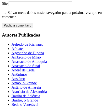
Site
Salvar meus dados neste navegador para a próxima vez que eu
comentar.
Autores Publicados
Aelredo de Rielvaux
Afraates
Agostinho de Hipona
Ambrosio de Milão
Anastacio de Antioquia
Anastacio do Sinai
André de Creta
Anônimos
Anselmo
Antão, o Grande
Astério de Amaseia
Atanásio de Alexandria
Basílio da Selêucia
Basílio, o Grande
Beda o Venerável