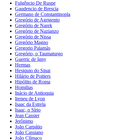
Fulgêncio De Ruspe
Gaudencio de Brescia
Germano de Constantinopla
Gregório de Agrigento
Gregório de Narek
Gregório de Nazianzo
Gregório de Nissa
Gregório Magno
Gregorio Palamàs
Gregório, o Taumaturgo
Guerric de Igny
Hermas
Hesiquio do Sinai
Hilário de Poitiers
Hipólito de Roma
Homilias
Inácio de Antioquia
Ireneu de Lyon
Isaac da Estrela
Isaac, o Sírio
Jean Cassier
Jerônimo
João Carpátio
João Cassiano
João Clímaco