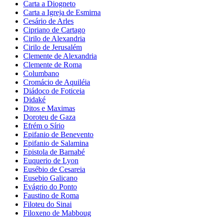
Carta a Diogneto
Carta a Igreja de Esmirna
Cesário de Arles
Cipriano de Cartago
Cirilo de Alexandria
Cirilo de Jerusalém
Clemente de Alexandria
Clemente de Roma
Columbano
Cromácio de Aquiléia
Diádoco de Foticeia
Didaké
Ditos e Maximas
Doroteu de Gaza
Efrém o Sírio
Epifanio de Benevento
Epifanio de Salamina
Epistola de Barnabé
Euquerio de Lyon
Eusébio de Cesareia
Eusebio Galicano
Evágrio do Ponto
Faustino de Roma
Filoteu do Sinai
Filoxeno de Mabboug