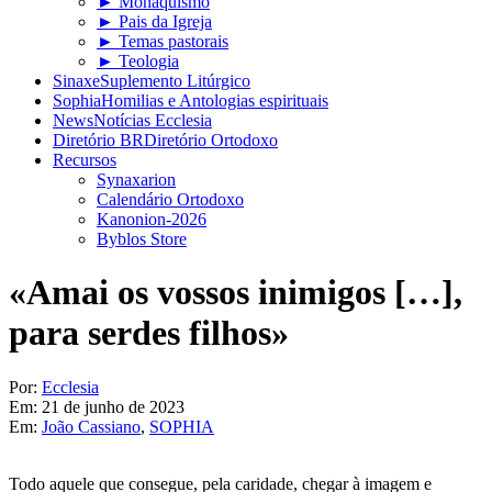
► Monaquismo
► Pais da Igreja
► Temas pastorais
► Teologia
Sinaxe
Suplemento Litúrgico
Sophia
Homilias e Antologias espirituais
News
Notícias Ecclesia
Diretório BR
Diretório Ortodoxo
Recursos
Synaxarion
Calendário Ortodoxo
Kanonion-2026
Byblos Store
«Amai os vossos inimigos […],
para serdes filhos»
Por:
Ecclesia
Em:
21 de junho de 2023
Em:
João Cassiano
,
SOPHIA
Todo aquele que consegue, pela caridade, chegar à imagem e