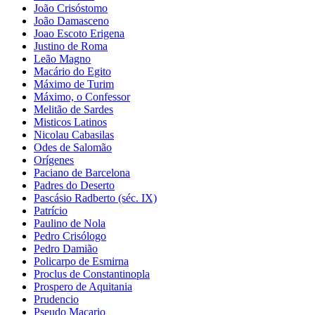
João Crisóstomo
João Damasceno
Joao Escoto Erigena
Justino de Roma
Leão Magno
Macário do Egito
Máximo de Turim
Máximo, o Confessor
Melitão de Sardes
Misticos Latinos
Nicolau Cabasilas
Odes de Salomão
Orígenes
Paciano de Barcelona
Padres do Deserto
Pascásio Radberto (séc. IX)
Patrício
Paulino de Nola
Pedro Crisólogo
Pedro Damião
Policarpo de Esmirna
Proclus de Constantinopla
Prospero de Aquitania
Prudencio
Pseudo Macario