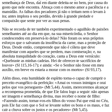
semelhança de Deus, daí em diante deleita-se no bem, por causa do
gosto que nele encontra. Abraça com o mesmo amor a paciência e a
mansidão. As falhas dos pecadores já não o irritam nem o levam à
ira; antes implora o seu perdão, devido à grande piedade e
compaixão que sente por ver as suas penas.
Não se recorda de ter também experimentado o aguilhão de paixões
semelhantes até ao dia em que, na sua misericórdia, o Senhor
condescendeu em preservá-lo delas? Não foram os seus próprios
esforços que o salvaram da insolência da carne, mas a proteção de
Deus. Desde então, compreende que não é cólera que deve
manifestar com aqueles que se perdem, mas comiseração; e, na
absoluta tranquilidade do coração, canta a Deus este versículo:
«Quebraste as minhas cadeias. Hei de oferecer-te sacrifícios de
louvor» (Sl 115,16-17); e ainda: «Se o Senhor não fosse em meu
auxílio, em breve eu estaria a morar com os mortos» (Sl 93,17).
Além disso, esta humildade de espírito torna-o capaz de cumprir o
preceito evangélico da perfeição: «Amai os vossos inimigos e orai
pelos que vos perseguem» (Mt 5,44). Assim, mereceremos alcançar
a recompensa prometida, de que Ele falou logo a seguir: não apenas
ser imagem e semelhança divina, mas receber o nome de filho:
«Fazendo assim, tornar-vos-eis filhos do vosso Pai que está no Céu,
pois Ele faz com que o Sol se levante sobre os bons e os maus, e faz
cair a chuva sobre os justos e os pecadores» (Mt 5,45).