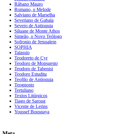
Rábano Mauro
Romano, o Melode
Salviano de Marselha
Severiano de Gabala
Severo de Antioquia
Siluane de Monte Athos
Simeão, o Novo Teólogo
Sofronio de Jerusalem
SOPHIA
Talassio
Teodoreto de Cyr
Teodoro de Mopsuesto
Teodoro de Tabenisi
Teodoro Estudita
Teofilo de Antioquia
Teognosto
Tertuliano
Textos Litúrgicos
Tiago de Saroug
Vicente de Lerins
Youssef Bousnaya
Meta