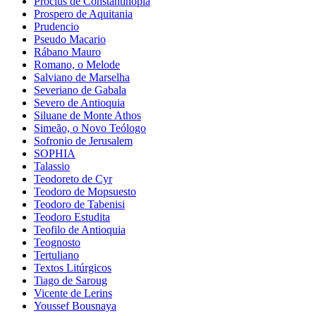
Proclus de Constantinopla
Prospero de Aquitania
Prudencio
Pseudo Macario
Rábano Mauro
Romano, o Melode
Salviano de Marselha
Severiano de Gabala
Severo de Antioquia
Siluane de Monte Athos
Simeão, o Novo Teólogo
Sofronio de Jerusalem
SOPHIA
Talassio
Teodoreto de Cyr
Teodoro de Mopsuesto
Teodoro de Tabenisi
Teodoro Estudita
Teofilo de Antioquia
Teognosto
Tertuliano
Textos Litúrgicos
Tiago de Saroug
Vicente de Lerins
Youssef Bousnaya