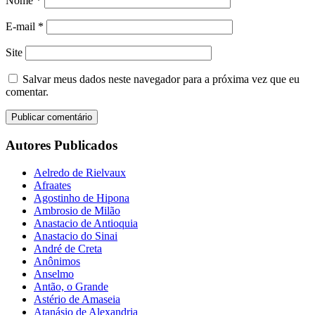
Nome
*
E-mail
*
Site
Salvar meus dados neste navegador para a próxima vez que eu
comentar.
Autores Publicados
Aelredo de Rielvaux
Afraates
Agostinho de Hipona
Ambrosio de Milão
Anastacio de Antioquia
Anastacio do Sinai
André de Creta
Anônimos
Anselmo
Antão, o Grande
Astério de Amaseia
Atanásio de Alexandria