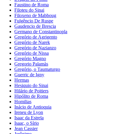
Faustino de Roma
Filoteu do Sinai
Filoxeno de Mabboug
Fulgêncio De Ruspe
Gaudencio de Brescia
Germano de Constantinopla
Gregório de Agrigento
Gregório de Narek
Gregório de Nazianzo
Gregório de Nissa
Gregório Magno
Gregorio Palamàs
Gregório, o Taumaturgo
Guerric de Igny
Hermas
Hesiquio do Sinai
Hilário de Poitiers
Hipólito de Roma
Homilias
Inácio de Antioquia
Ireneu de Lyon
Isaac da Estrela
Isaac, o Sírio
Jean Cassier
Jerônimo