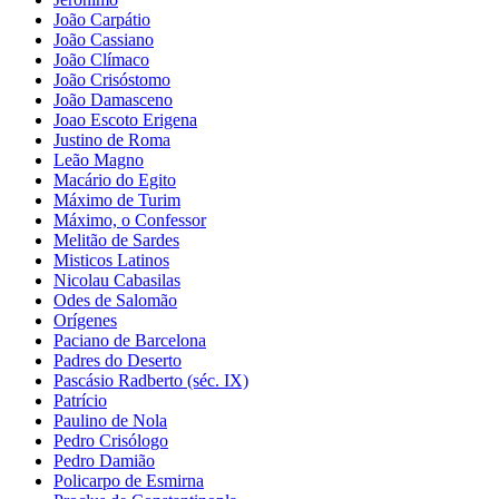
João Carpátio
João Cassiano
João Clímaco
João Crisóstomo
João Damasceno
Joao Escoto Erigena
Justino de Roma
Leão Magno
Macário do Egito
Máximo de Turim
Máximo, o Confessor
Melitão de Sardes
Misticos Latinos
Nicolau Cabasilas
Odes de Salomão
Orígenes
Paciano de Barcelona
Padres do Deserto
Pascásio Radberto (séc. IX)
Patrício
Paulino de Nola
Pedro Crisólogo
Pedro Damião
Policarpo de Esmirna