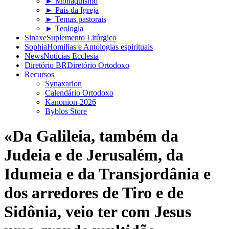
► Monaquismo
► Pais da Igreja
► Temas pastorais
► Teologia
Sinaxe
Suplemento Litúrgico
Sophia
Homilias e Antologias espirituais
News
Notícias Ecclesia
Diretório BR
Diretório Ortodoxo
Recursos
Synaxarion
Calendário Ortodoxo
Kanonion-2026
Byblos Store
«Da Galileia, também da
Judeia e de Jerusalém, da
Idumeia e da Transjordânia e
dos arredores de Tiro e de
Sidônia, veio ter com Jesus