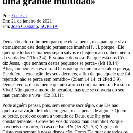
uma grande multidão»
Por:
Ecclesia
Em:
21 de janeiro de 2021
Em:
João Cassiano
,
SOPHIA
Deus não criou o homem para que ele se perca, mas para que viva
eternamente; este desígnio permanece imutável […], porque «Ele
quer que todos os homens sejam salvos e cheguem ao conhecimento
da verdade» (1Tim 2,4). É vontade do vosso Pai que está nos Céus,
diz Jesus, «que nenhum destes pequenos se perca» (Mt 18,14).
Aliás, também está escrito: «Deus não quer que uma só alma pereça;
Ele defere a execução dos seus decretos, a fim de que aquele que foi
rejeitado não se perca sem remédio» (2Sam 14,14; cf 2Ped 3,9).
Deus é veraz, e não mente quando afirma com juramento: «Eu sou o
Vivo! Não quero a morte do pecador, mas que se converta do seu
mau caminho e viva» (Ez 33,11).
Pode alguém pensar, pois, sem enorme sacrilégio, que Ele não
queira a salvação de todos em geral, mas apenas de alguns? Quem
se perde, perde-se contra a vontade de Deus, que lhe grita
constantemente: «Convertei-vos do vosso mau caminho! Porque
haveríeis de morrer, ó casa de Israel?» (Jer 8,5; 5,3) A graça de
Cristo está sempre à nossa disposição. Como Ele quer que todos os