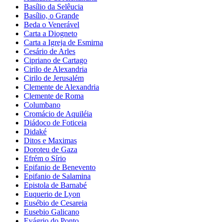
Basílio da Selêucia
Basílio, o Grande
Beda o Venerável
Carta a Diogneto
Carta a Igreja de Esmirna
Cesário de Arles
Cipriano de Cartago
Cirilo de Alexandria
Cirilo de Jerusalém
Clemente de Alexandria
Clemente de Roma
Columbano
Cromácio de Aquiléia
Diádoco de Foticeia
Didaké
Ditos e Maximas
Doroteu de Gaza
Efrém o Sírio
Epifanio de Benevento
Epifanio de Salamina
Epistola de Barnabé
Euquerio de Lyon
Eusébio de Cesareia
Eusebio Galicano
Evágrio do Ponto