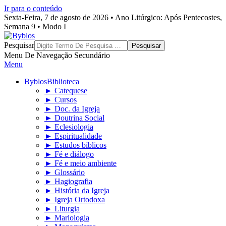
Ir para o conteúdo
Sexta-Feira, 7 de agosto de 2026 • Ano Litúrgico: Após Pentecostes,
Semana 9 • Modo I
Byblos
Pesquisar
Menu De Navegação Secundário
Menu
Byblos
Biblioteca
► Catequese
► Cursos
► Doc. da Igreja
► Doutrina Social
► Eclesiologia
► Espiritualidade
► Estudos bíblicos
► Fé e diálogo
► Fé e meio ambiente
► Glossário
► Hagiografia
► História da Igreja
► Igreja Ortodoxa
► Liturgia
► Mariologia