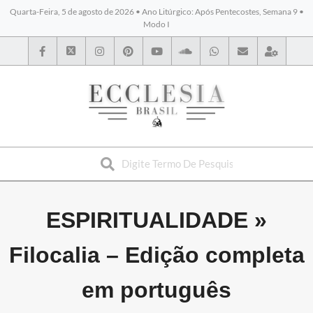
Quarta-Feira, 5 de agosto de 2026 • Ano Litúrgico: Após Pentecostes, Semana 9 •
Modo I
BYBLOS
ESPIRITUALIDADE »
Filocalia – Edição completa
em português