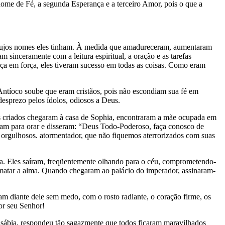
nome de Fé, a segunda Esperança e a terceiro Amor, pois o que a
s, cujos nomes eles tinham. À medida que amadureceram, aumentaram
 sinceramente com a leitura espiritual, a oração e as tarefas
rça em força, eles tiveram sucesso em todas as coisas. Como eram
 Antíoco soube que eram cristãos, pois não escondiam sua fé em
esprezo pelos ídolos, odiosos a Deus.
 os criados chegaram à casa de Sophia, encontraram a mãe ocupada em
ntaram para orar e disseram: “Deus Todo-Poderoso, faça conosco de
 orgulhosos. atormentador, que não fiquemos aterrorizados com suas
ada. Eles saíram, freqüentemente olhando para o céu, comprometendo-
matar a alma. Quando chegaram ao palácio do imperador, assinaram-
m diante dele sem medo, com o rosto radiante, o coração firme, os
or seu Senhor!
o sábia, respondeu tão sagazmente que todos ficaram maravilhados