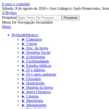
Ir para o conteúdo
Sábado, 8 de agosto de 2026 • Ano Litúrgico: Após Pentecostes, Se
Byblos
Pesquisar
Menu De Navegação Secundário
Menu
Byblos
Biblioteca
► Catequese
► Cursos
► Doc. da Igreja
► Doutrina Social
► Eclesiologia
► Espiritualidade
► Estudos bíblicos
► Fé e diálogo
► Fé e meio ambiente
► Glossário
► Hagiografia
► História da Igreja
► Igreja Ortodoxa
► Liturgia
► Mariologia
► Monaquismo