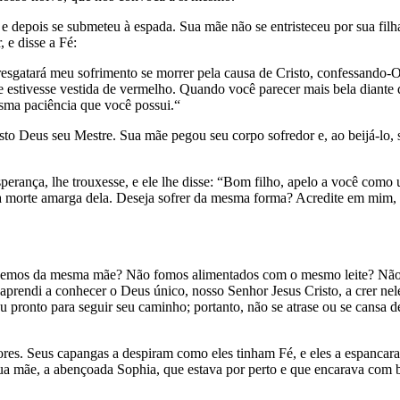
ou e depois se submeteu à espada. Sua mãe não se entristeceu por sua fi
 e disse a Fé:
cê resgatará meu sofrimento se morrer pela causa de Cristo, confessand
 estivesse vestida de vermelho. Quando você parecer mais bela diante 
esma paciência que você possui.“
sto Deus seu Mestre. Sua mãe pegou seu corpo sofredor e, ao beijá-lo, s
erança, lhe trouxesse, e ele lhe disse: “Bom filho, apelo a você como
 morte amarga dela. Deseja sofrer da mesma forma? Acredite em mim, cr
cemos da mesma mãe? Não fomos alimentados com o mesmo leite? Não 
 aprendi a conhecer o Deus único, nosso Senhor Jesus Cristo, a crer ne
u pronto para seguir seu caminho; portanto, não se atrase ou se cansa 
res. Seus capangas a despiram como eles tinham Fé, e eles a espancar
ua mãe, a abençoada Sophia, que estava por perto e que encarava com 