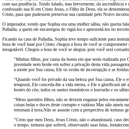
com sua prudência. Tendo falado, mas brevemente, da ascendência e 
confessado sua fé em Cristo Jesus, o Filho de Deus, ela se denominou
Cristo, para que pudessem preservar sua castidade pelo Noivo incorru
O imperador, vendo que Sophia era uma mulher sábia, não queria fala
Palladia, a quem ele encarregou de vigiá-los e apresentá-los no terceiro
Ficando na casa de Palladia, Sophia teve tempo suficiente para instru
hora de você lutar por Cristo; chegou a hora de você se comprometer
inesgotável. Chegou a hora de você se alegrar, pois você será coroa
“Minhas filhas, por causa da honra em que serás realizada por C
juventude nem hesite em sofrer a privação desta vida passageira
a morte por Sua causa, Ele os vestiu de incorrupção e as ferida
“Quando você for privado da sua beleza por Sua causa, Ele o en
temporal, Ele conceda-lhe a vida eterna, e Ele o glorificará até
hostes do céu; todos os santos monásticos o louvarão e os sábi
“Meus queridos filhos, não se deixem enganar pelos encantament
coisas belas e doces deste corrupto e vaidoso Mas não ameis 
retornam à terra.Não se assuste com a perspectiva de torturas g
“Creio que meu Deus, Jesus Cristo, não o abandonará, caso dec
o tempo. torturas que sofrerá, observando suas lutas, fortalec