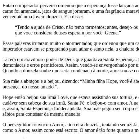
Então o imperador perverso ordenou que a esperança fosse lançada ao 
carne foi arrancada, jatos de sangue jorraram, e uma fragrância marav
vencer até uma jovem donzela. Ela disse:
“Tendo a ajuda de Cristo, não temo tormentos; antes, desejo-o
que você considera deuses esperam por você. Geena.”
Essas palavras irritaram muito o atormentador, que ordenou que um ca
imperador estavam se preparando para atirar o santo nela, a chaleira 
Tal era o maravilhoso poder de Deus que guardava Santa Esperança. E
demoníacas e erros perniciosos. Assim, vendo-se envergonhado por u
Quando a donzela soube que seria condenada à morte, apressou-se com 
Sua mãe a abraçou e a beijou, dizendo: “Minha filha Hope, você é ab
presença. do nosso amado “.
Hope então beijou sua irmã Love, que estava assistindo sua tortura, e 
cadáver sem cabeça de sua irmã, Santa Fé, e beijou-o com amor. A nat
e, assim, Santa Esperança foi decapitada. Sua mãe pegou seu corpo e g
sábios para contestar da mesma maneira.
O perseguidor convocou Amor, a terceira donzela, tentando seduzi-la
como o Amor, assim como está escrito: O amor é tão forte quanto a 