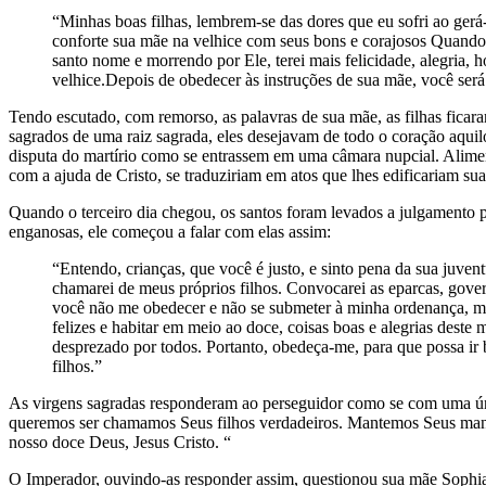
“Minhas boas filhas, lembrem-se das dores que eu sofri ao gerá-
conforte sua mãe na velhice com seus bons e corajosos Quando
santo nome e morrendo por Ele, terei mais felicidade, alegria, h
velhice.Depois de obedecer às instruções de sua mãe, você será
Tendo escutado, com remorso, as palavras de sua mãe, as filhas ficar
sagrados de uma raiz sagrada, eles desejavam de todo o coração aquil
disputa do martírio como se entrassem em uma câmara nupcial. Alime
com a ajuda de Cristo, se traduziriam em atos que lhes edificariam sua
Quando o terceiro dia chegou, os santos foram levados a julgamento 
enganosas, ele começou a falar com elas assim:
“Entendo, crianças, que você é justo, e sinto pena da sua juve
chamarei de meus próprios filhos. Convocarei as eparcas, gover
você não me obedecer e não se submeter à minha ordenança, mu
felizes e habitar em meio ao doce, coisas boas e alegrias dest
desprezado por todos. Portanto, obedeça-me, para que possa ir 
filhos.”
As virgens sagradas responderam ao perseguidor como se com uma úni
queremos ser chamamos Seus filhos verdadeiros. Mantemos Seus mand
nosso doce Deus, Jesus Cristo. “
O Imperador, ouvindo-as responder assim, questionou sua mãe Sophia