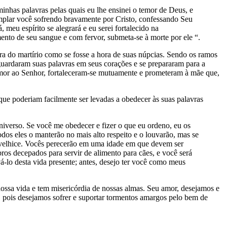
minhas palavras pelas quais eu lhe ensinei o temor de Deus, e
mplar você sofrendo bravamente por Cristo, confessando Seu
 meu espírito se alegrará e eu serei fortalecido na
ento de seu sangue e com fervor, submeta-se à morte por ele “.
ra do martírio como se fosse a hora de suas núpcias. Sendo os ramos
 guardaram suas palavras em seus corações e se prepararam para a
amor ao Senhor, fortaleceram-se mutuamente e prometeram à mãe que,
ue poderiam facilmente ser levadas a obedecer às suas palavras
niverso. Se você me obedecer e fizer o que eu ordeno, eu os
dos eles o manterão no mais alto respeito e o louvarão, mas se
a velhice. Vocês perecerão em uma idade em que devem ser
os decepados para servir de alimento para cães, e você será
á-lo desta vida presente; antes, desejo ter você como meus
ssa vida e tem misericórdia de nossas almas. Seu amor, desejamos e
ois desejamos sofrer e suportar tormentos amargos pelo bem de