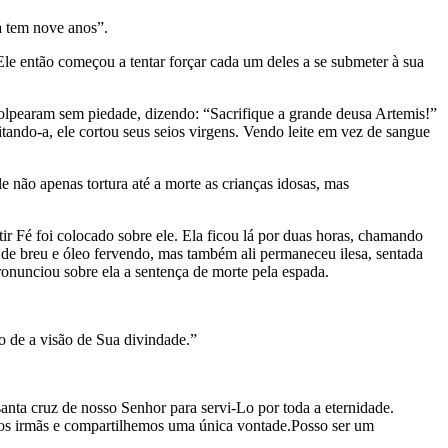
a tem nove anos”.
Ele então começou a tentar forçar cada um deles a se submeter à sua
olpearam sem piedade, dizendo: “Sacrifique a grande deusa Artemis!”
ando-a, ele cortou seus seios virgens. Vendo leite em vez de sangue
e não apenas tortura até a morte as crianças idosas, mas
r Fé foi colocado sobre ele. Ela ficou lá por duas horas, chamando
 de breu e óleo fervendo, mas também ali permaneceu ilesa, sentada
ronunciou sobre ela a sentença de morte pela espada.
 de a visão de Sua divindade.”
ta cruz de nosso Senhor para servi-Lo por toda a eternidade.
mos irmãs e compartilhemos uma única vontade.Posso ser um