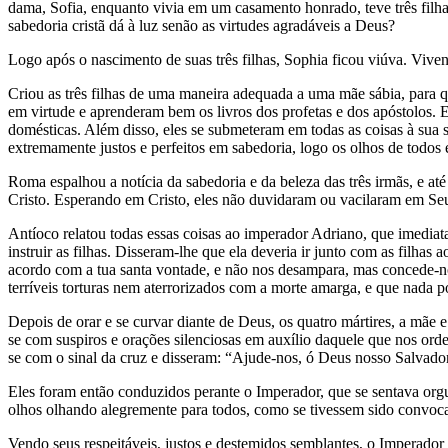
dama, Sofia, enquanto vivia em um casamento honrado, teve três filha
sabedoria cristã dá à luz senão as virtudes agradáveis a Deus?
Logo após o nascimento de suas três filhas, Sophia ficou viúva. Viv
Criou as três filhas de uma maneira adequada a uma mãe sábia, para 
em virtude e aprenderam bem os livros dos profetas e dos apóstolos. El
domésticas. Além disso, eles se submeteram em todas as coisas à sua 
extremamente justos e perfeitos em sabedoria, logo os olhos de todos 
Roma espalhou a notícia da sabedoria e da beleza das três irmãs, e a
Cristo. Esperando em Cristo, eles não duvidaram ou vacilaram em Seu
Antíoco relatou todas essas coisas ao imperador Adriano, que imedia
instruir as filhas. Disseram-lhe que ela deveria ir junto com as filh
acordo com a tua santa vontade, e não nos desampara, mas concede-no
terríveis torturas nem aterrorizados com a morte amarga, e que nada p
Depois de orar e se curvar diante de Deus, os quatro mártires, a mãe
se com suspiros e orações silenciosas em auxílio daquele que nos o
se com o sinal da cruz e disseram: “Ajude-nos, ó Deus nosso Salvador
Eles foram então conduzidos perante o Imperador, que se sentava org
olhos olhando alegremente para todos, como se tivessem sido convoca
Vendo seus respeitáveis, justos e destemidos semblantes, o Imperado