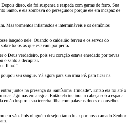
Depois disso, ela foi suspensa e raspada com garras de ferro. Sua
rito Santo, e ela zombava do perseguidor porque ele era incapaz de
mim. Mas tormentos inflamados e intermináveis e os demônios
fosse lançado nele. Quando o caldeirão ferveu e os servos do
 sobre todos os que estavam por perto.
r o Deus verdadeiro, pois seu coração estava enredado por trevas
 o santo a decapitar.
eu filho!”
poupou seu sangue. Vá agora para sua irmã Fé, para ficar na
 entrar juntos na presença da Santíssima Trindade”. Então ela foi até o
 suas lágrimas em alegria. Então ela inclinou a cabeça sob a espada
a então inspirou sua terceira filha com palavras doces e conselhos
lhou em vão. Pois ninguém desejou tanto lutar por nosso amado Senhor
gam.