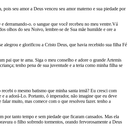
lha, pois seu amor a Deus venceu seu amor materno e sua piedade por
o-O e derramando-o. o sangue que você recebeu no meu ventre.Vá
dos olhos do seu Noivo, lembre-se de Sua mãe humilde e ore a
e alegrou e glorificou a Cristo Deus, que havia recebido sua filha Fé
 um pai que te ama. Siga o meu conselho e adore o grande Artemis
iança; tenho pena de sua juventude e a teria como minha filha se
recebi o mesmo batismo que minha santa irmã? Eu cresci com
le e a adorá-Lo. Portanto, ó imperador, não imagine que eu deve
de falar muito, mas comece com o que resolveu fazer. tenho a
am por tanto tempo e sem piedade que ficaram cansados. Mas ela
bravura o filho sofrendo tormentos, orando fervorosamente a Deus