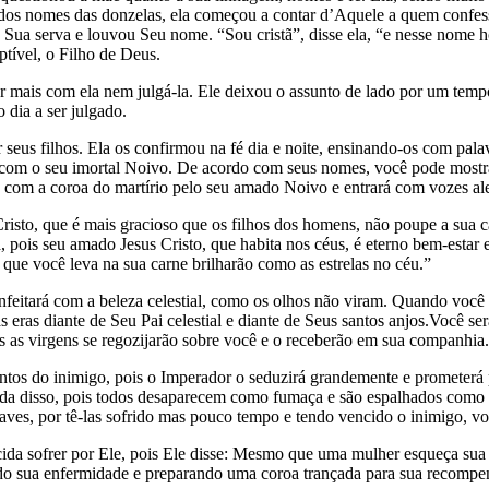
dos nomes das donzelas, ela começou a contar d’Aquele a quem confes
 Sua serva e louvou Seu nome. “Sou cristã”, disse ela, “e nesse nome h
ptível, o Filho de Deus.
r mais com ela nem julgá-la. Ele deixou o assunto de lado por um temp
 dia a ser julgado.
ir seus filhos. Ela os confirmou na fé dia e noite, ensinando-os com pa
 com o seu imortal Noivo. De acordo com seus nomes, você pode mostrar
do com a coroa do martírio pelo seu amado Noivo e entrará com vozes a
risto, que é mais gracioso que os filhos dos homens, não poupe a sua c
, pois seu amado Jesus Cristo, que habita nos céus, é eterno bem-estar
s que você leva na sua carne brilharão como as estrelas no céu.”
feitará com a beleza celestial, como os olhos não viram. Quando você s
 as eras diante de Seu Pai celestial e diante de Seus santos anjos.Você 
os as virgens se regozijarão sobre você e o receberão em sua companhia
os do inimigo, pois o Imperador o seduzirá grandemente e prometerá pre
nada disso, pois todos desaparecem como fumaça e são espalhados com
raves, por tê-las sofrido mas pouco tempo e tendo vencido o inimigo, vo
ida sofrer por Ele, pois Ele disse: Mesmo que uma mulher esqueça sua
endo sua enfermidade e preparando uma coroa trançada para sua recompe