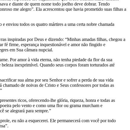
sava e diante de quem nome todo joelho deve dobrar. Tendo
onroso me alegro”. Ela acrescentou que havia prometido suas filhas a
o e enviou todos os quatro mártires a uma certa nobre chamada
lavras inspiradas por Deus e dizendo: “Minhas amadas filhas, chegou a
 fé firme, esperança inquestionável e amor não fingido e
legres em Sua câmara nupcial.
arne. Por amor à vida eterna, não tenha piedade da flor da sua
 e beleza inexprimível. Quando seus corpos foram torturados até
acrificar sua alma por seu Senhor e sofrer a perda de sua vida
será chamado de noivas de Cristo e Seus confessores por todas as
.”
sentes ricos, oferecendo-lhe glória, riqueza, honra e todas as
o poeira pelo vento e como uma flor ou grama murcham e
cê se alegrará para sempre.”
 prole, eu não a esquecerei. Ele permanecerá com você por todo
nsa”.