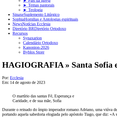
► Pais da Igreja
► Temas pastorais
► Teologia
Sinaxe
Suplemento Litúrgico
Sophia
Homilias e Antologias espirituais
News
Notícias Ecclesia
Diretório BR
Diretório Ortodoxo
Recursos
Synaxarion
Calendário Ortodoxo
Kanonion-2026
Byblos Store
HAGIOGRAFIA »
Santa Sofia 
Por:
Ecclesia
Em:
14 de agosto de 2023
O martírio das santas Fé, Esperança e
Caridade, e de sua mãe, Sofia
Durante o reinado do ímpio imperador romano Adriano, uma viúva de o
portando aquela sabedoria elogiada pelo apóstolo Tiago, que diz: «A sab