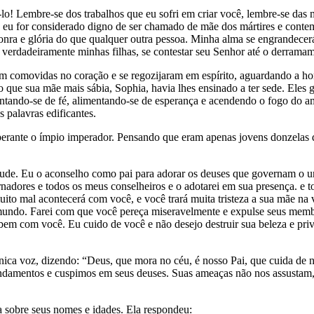
lo! Lembre-se dos trabalhos que eu sofri em criar você, lembre-se das 
 eu for considerado digno de ser chamado de mãe dos mártires e conte
onra e glória do que qualquer outra pessoa. Minha alma se engrandecerá,
 verdadeiramente minhas filhas, se contestar seu Senhor até o derramam
am comovidas no coração e se regozijaram em espírito, aguardando a ho
o que sua mãe mais sábia, Sophia, havia lhes ensinado a ter sede. Eles
ntando-se de fé, alimentando-se de esperança e acendendo o fogo do 
s palavras edificantes.
perante o ímpio imperador. Pensando que eram apenas jovens donzelas q
ntude. Eu o aconselho como pai para adorar os deuses que governam o u
nadores e todos os meus conselheiros e o adotarei em sua presença. e to
ito mal acontecerá com você, e você trará muita tristeza a sua mãe n
e mundo. Farei com que você pereça miseravelmente e expulse seus membr
bem com você. Eu cuido de você e não desejo destruir sua beleza e priv
ca voz, dizendo: “Deus, que mora no céu, é nosso Pai, que cuida de no
amentos e cuspimos em seus deuses. Suas ameaças não nos assustam, p
 sobre seus nomes e idades. Ela respondeu: