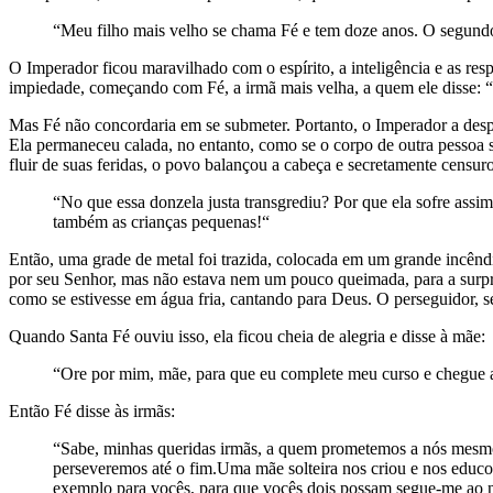
“Meu filho mais velho se chama Fé e tem doze anos. O segundo
O Imperador ficou maravilhado com o espírito, a inteligência e as res
impiedade, começando com Fé, a irmã mais velha, a quem ele disse: “
Mas Fé não concordaria em se submeter. Portanto, o Imperador a desp
Ela permaneceu calada, no entanto, como se o corpo de outra pessoa s
fluir de suas feridas, o povo balançou a cabeça e secretamente censur
“No que essa donzela justa transgrediu? Por que ela sofre assim
também as crianças pequenas!“
Então, uma grade de metal foi trazida, colocada em um grande incêndi
por seu Senhor, mas não estava nem um pouco queimada, para a surpre
como se estivesse em água fria, cantando para Deus. O perseguidor, s
Quando Santa Fé ouviu isso, ela ficou cheia de alegria e disse à mãe:
“Ore por mim, mãe, para que eu complete meu curso e chegue a
Então Fé disse às irmãs:
“Sabe, minhas queridas irmãs, a quem prometemos a nós mesmos
perseveremos até o fim.Uma mãe solteira nos criou e nos educ
exemplo para vocês, para que vocês dois possam segue-me ao 