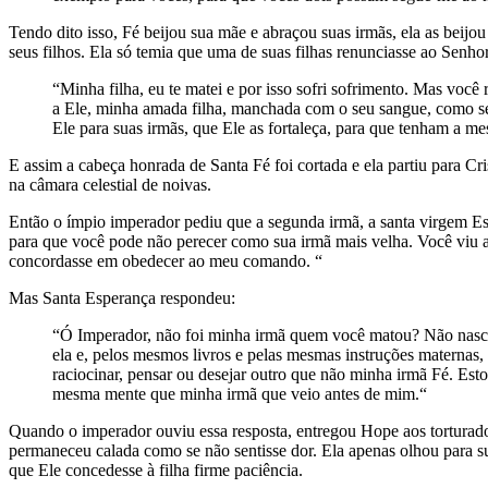
Tendo dito isso, Fé beijou sua mãe e abraçou suas irmãs, ela as beij
seus filhos. Ela só temia que uma de suas filhas renunciasse ao Senhor,
“Minha filha, eu te matei e por isso sofri sofrimento. Mas vo
a Ele, minha amada filha, manchada com o seu sangue, como se
Ele para suas irmãs, que Ele as fortaleça, para que tenham a m
E assim a cabeça honrada de Santa Fé foi cortada e ela partiu para Cri
na câmara celestial de noivas.
Então o ímpio imperador pediu que a segunda irmã, a santa virgem Esp
para que você pode não perecer como sua irmã mais velha. Você viu a
concordasse em obedecer ao meu comando. “
Mas Santa Esperança respondeu:
“Ó Imperador, não foi minha irmã quem você matou? Não nas
ela e, pelos mesmos livros e pelas mesmas instruções maternas,
raciocinar, pensar ou desejar outro que não minha irmã Fé. Esto
mesma mente que minha irmã que veio antes de mim.“
Quando o imperador ouviu essa resposta, entregou Hope aos torturado
permaneceu calada como se não sentisse dor. Ela apenas olhou para s
que Ele concedesse à filha firme paciência.