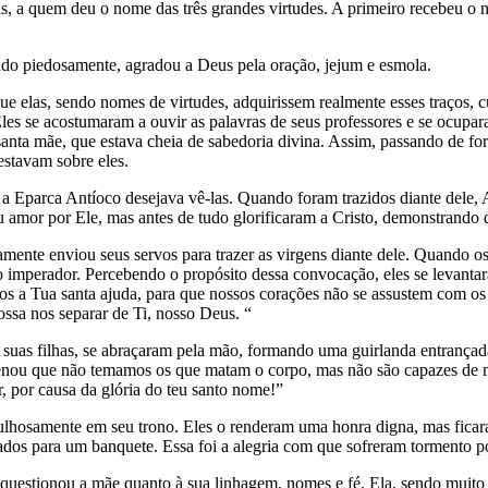
s, a quem deu o nome das três grandes virtudes. A primeiro recebeu o 
endo piedosamente, agradou a Deus pela oração, jejum e esmola.
que elas, sendo nomes de virtudes, adquirissem realmente esses traço
es se acostumaram a ouvir as palavras de seus professores e se ocuparam
santa mãe, que estava cheia de sabedoria divina. Assim, passando de fo
estavam sobre eles.
té a Eparca Antíoco desejava vê-las. Quando foram trazidos diante dele,
 amor por Ele, mas antes de tudo glorificaram a Cristo, demonstrando d
tamente enviou seus servos para trazer as virgens diante dele. Quando
as ao imperador. Percebendo o propósito dessa convocação, eles se leva
s a Tua santa ajuda, para que nossos corações não se assustem com os
ossa nos separar de Ti, nosso Deus. “
 e suas filhas, se abraçaram pela mão, formando uma guirlanda entranç
rdenou que não temamos os que matam o corpo, mas não são capazes de 
, por causa da glória do teu santo nome!”
ulhosamente em seu trono. Eles o renderam uma honra digna, mas ficara
dos para um banquete. Essa foi a alegria com que sofreram tormento p
r questionou a mãe quanto à sua linhagem, nomes e fé. Ela, sendo muit