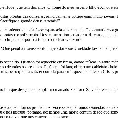
 é Hope, que tem dez anos. O nome do meu terceiro filho é Amor e el
postas prontas das donzelas, principalmente porque eram muito jovens. 
Sacrifique a grande deusa Artemis!”
iu e ordenou que ela fosse espancada severamente. Os torturadores a g
uportasse o sofrimento. Desde que o atormentador nada conseguiu açoit
ou o Imperador por sua tolice e crueldade, dizendo:
? Que pena! a insensatez do imperador e sua crueldade bestial de que el
o acendido. Quando foi aquecido em brasa, dando faíscas, o santo márti
sa de todos os presentes. Então ela foi lançada em um caldeirão cheio
em saber o que mais fazer com ela para enfraquecer sua fé em Cristo, p
o fim que desejo, contemplar meu amado Senhor e Salvador e ser cheio
 e a quem fomos prometidos. Você sabe que fomos assinados com a san
ou e nos instruiu, portanto, aceitemos uma morte comum desde que so
nosso noivo, que nos convoca a si mesmo.“