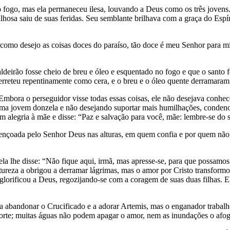
fogo, mas ela permaneceu ilesa, louvando a Deus como os três jovens. 
ilhosa saiu de suas feridas. Seu semblante brilhava com a graça do Espí
s como desejo as coisas doces do paraíso, tão doce é meu Senhor para 
ldeirão fosse cheio de breu e óleo e esquentado no fogo e que o santo 
derreteu repentinamente como cera, e o breu e o óleo quente derramaram
mbora o perseguidor visse todas essas coisas, ele não desejava conhece
ma jovem donzela e não desejando suportar mais humilhações, condenou
alegria à mãe e disse: “Paz e salvação para você, mãe: lembre-se do s
ençoada pelo Senhor Deus nas alturas, em quem confia e por quem não 
ela lhe disse: “Não fique aqui, irmã, mas apresse-se, para que possamos
ureza a obrigou a derramar lágrimas, mas o amor por Cristo transformou
lorificou a Deus, regozijando-se com a coragem de suas duas filhas. El
 a abandonar o Crucificado e a adorar Artemis, mas o enganador traba
morte; muitas águas não podem apagar o amor, nem as inundações o afo