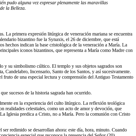
uién pudo alguna vez expresar plenamente las maravillas
de la Belleza.
das. La primera expresión litúrgica de veneración mariana se encuentra
alendario bizantino fue la Synaxis, el 26 de diciembre, que está
s hechos indican la base cristológica de la veneración a María. La
 principales iconos bizantinos, que representa a María como Madre con
plo y su simbolismo cúltico. El templo y sus objetos sagrados son
a, Candelabro, Incensario, Santo de los Santos, y así sucesivamente.
 el fruto de una especial lectura y comprensión del Antiguo Testamento
 que sucesos de la historia sagrada han ocurrido.
ente en la experiencia del culto litúrgico. La reflexión teológica
con realidades celestiales, como un acto de amor y devoción, que
La Iglesia predica a Cristo, no a María. Pero la comunión con Cristo
el ser redimido se desarrollan ahora: este día, hora, minuto. Cuando
conciencia especial que reconoce la presencia del Señor (20).