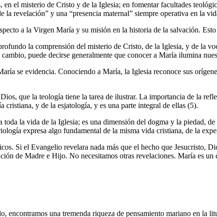
n el misterio de Cristo y de la Iglesia; en fomentar facultades teológ
a revelación” y una “presencia maternal” siempre operativa en la vida 
respecto a la Virgen María y su misión en la historia de la salvación. Est
fundo la comprensión del misterio de Cristo, de la Iglesia, y de la vo
En cambio, puede decirse generalmente que conocer a María ilumina nuestr
María se evidencia. Conociendo a María, la Iglesia reconoce sus orígenes,
s, que la teología tiene la tarea de ilustrar. La importancia de la refle
cristiana, y de la esjatología, y es una parte integral de ellas (5).
da la vida de la Iglesia; es una dimensión del dogma y la piedad, de la
logía expresa algo fundamental de la misma vida cristiana, de la exper
os. Si el Evangelio revelara nada más que el hecho que Jesucristo, Dios
lación de Madre e Hijo. No necesitamos otras revelaciones. María es un 
ado, encontramos una tremenda riqueza de pensamiento mariano en la litu