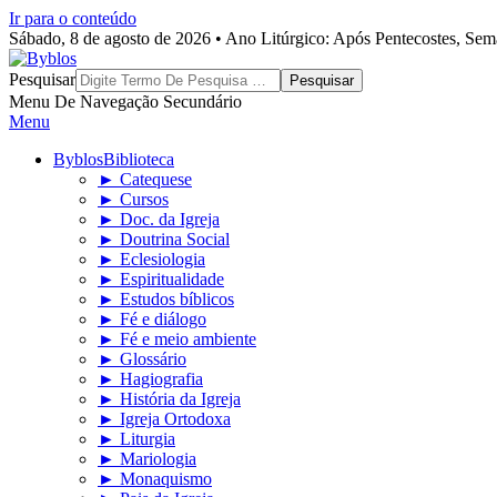
Ir para o conteúdo
Sábado, 8 de agosto de 2026 • Ano Litúrgico: Após Pentecostes, Se
Byblos
Pesquisar
Menu De Navegação Secundário
Menu
Byblos
Biblioteca
► Catequese
► Cursos
► Doc. da Igreja
► Doutrina Social
► Eclesiologia
► Espiritualidade
► Estudos bíblicos
► Fé e diálogo
► Fé e meio ambiente
► Glossário
► Hagiografia
► História da Igreja
► Igreja Ortodoxa
► Liturgia
► Mariologia
► Monaquismo