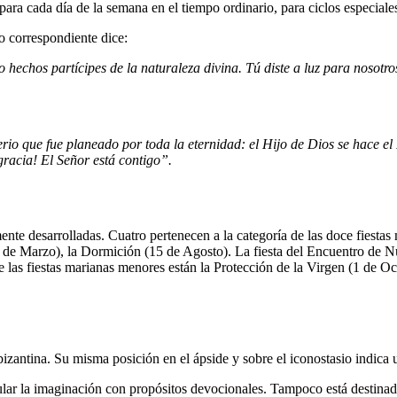
ara cada día de la semana en el tiempo ordinario, para ciclos especiales
io correspondiente dice:
hechos partícipes de la naturaleza divina. Tú diste a luz para nosotro
terio que fue planeado por toda la eternidad: el Hijo de Dios se hace e
gracia! El Señor está contigo”.
nte desarrolladas. Cuatro pertenecen a la categoría de las doce fiestas
de Marzo), la Dormición (15 de Agosto). La fiesta del Encuentro de Nu
 las fiestas marianas menores están la Protección de la Virgen (1 de O
bizantina. Su misma posición en el ápside y sobre el iconostasio indica 
lar la imaginación con propósitos devocionales. Tampoco está destinado a