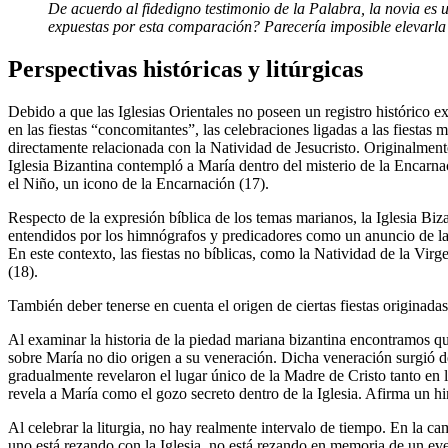
De acuerdo al fidedigno testimonio de la Palabra, la novia es
expuestas por esta comparación? Parecería imposible elevarla m
Perspectivas históricas y litúrgicas
Debido a que las Iglesias Orientales no poseen un registro histórico 
en las fiestas “concomitantes”, las celebraciones ligadas a las fiestas
directamente relacionada con la Natividad de Jesucristo. Originalmen
Iglesia Bizantina contempló a María dentro del misterio de la Encarna
el Niño, un icono de la Encarnación (17).
Respecto de la expresión bíblica de los temas marianos, la Iglesia Biz
entendidos por los himnógrafos y predicadores como un anuncio de las
En este contexto, las fiestas no bíblicas, como la Natividad de la Vi
(18).
También deber tenerse en cuenta el origen de ciertas fiestas originada
Al examinar la historia de la piedad mariana bizantina encontramos que
sobre María no dio origen a su veneración. Dicha veneración surgió de
gradualmente revelaron el lugar único de la Madre de Cristo tanto en 
revela a María como el gozo secreto dentro de la Iglesia. Afirma un him
Al celebrar la liturgia, no hay realmente intervalo de tiempo. En la ca
uno está rezando con la Iglesia, no está rezando en memoria de un eve