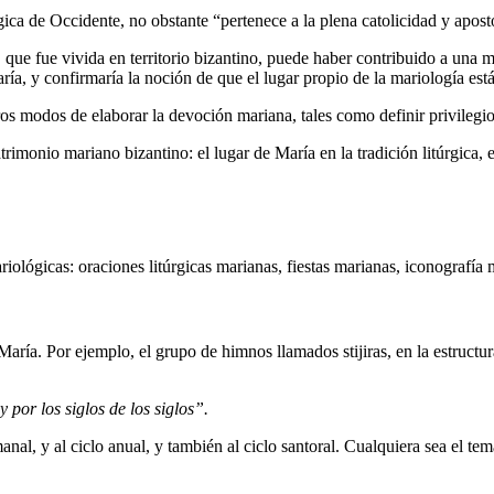
ica de Occidente, no obstante “pertenece a la plena catolicidad y apostol
ue fue vivida en territorio bizantino, puede haber contribuido a una más
ía, y confirmaría la noción de que el lugar propio de la mariología está 
ros modos de elaborar la devoción mariana, tales como definir privilegi
trimonio mariano bizantino: el lugar de María en la tradición litúrgica, 
iológicas: oraciones litúrgicas marianas, fiestas marianas, iconografía 
aría. Por ejemplo, el grupo de himnos llamados stijiras, en la estructur
 por los siglos de los siglos”.
anal, y al ciclo anual, y también al ciclo santoral. Cualquiera sea el tema 