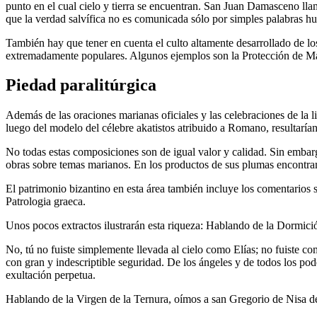
punto en el cual cielo y tierra se encuentran. San Juan Damasceno llamó
que la verdad salvífica no es comunicada sólo por simples palabras hu
También hay que tener en cuenta el culto altamente desarrollado de 
extremadamente populares. Algunos ejemplos son la Protección de Mar
Piedad paralitúrgica
Además de las oraciones marianas oficiales y las celebraciones de la li
luego del modelo del célebre akatistos atribuido a Romano, resultarían 
No todas estas composiciones son de igual valor y calidad. Sin emb
obras sobre temas marianos. En los productos de sus plumas encontra
El patrimonio bizantino en esta área también incluye los comentarios 
Patrologia graeca.
Unos pocos extractos ilustrarán esta riqueza: Hablando de la Dormic
No, tú no fuiste simplemente llevada al cielo como Elías; no fuiste co
con gran y indescriptible seguridad. De los ángeles y de todos los poder
exultación perpetua.
Hablando de la Virgen de la Ternura, oímos a san Gregorio de Nisa de