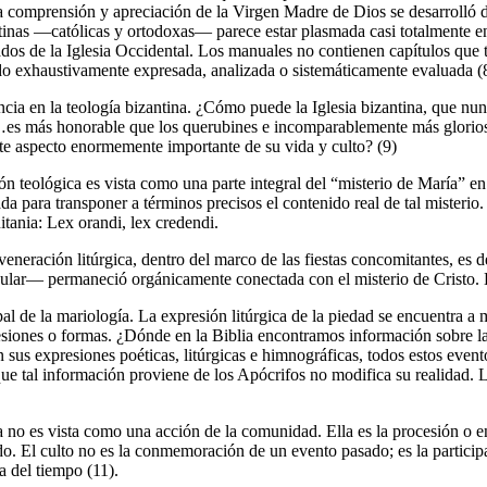
la comprensión y apreciación de la Virgen Madre de Dios se desarrolló de
zantinas —católicas y ortodoxas— parece estar plasmada casi totalmente 
ados de la Iglesia Occidental. Los manuales no contienen capítulos que 
sido exhaustivamente expresada, analizada o sistemáticamente evaluada (
cia en la teología bizantina. ¿Cómo puede la Iglesia bizantina, que nun
…es más honorable que los querubines e incomparablemente más gloriosa 
ste aspecto enormemente importante de su vida y culto? (9)
ón teológica es vista como una parte integral del “misterio de María” en 
a para transponer a términos precisos el contenido real de tal misterio. 
tania: Lex orandi, lex credendi.
 veneración litúrgica, dentro del marco de las fiestas concomitantes, es de
ular— permaneció orgánicamente conectada con el misterio de Cristo. Es
ncipal de la mariología. La expresión litúrgica de la piedad se encuentr
presiones o formas. ¿Dónde en la Biblia encontramos información sobre l
n sus expresiones poéticas, litúrgicas e himnográficas, todos estos eve
e tal información proviene de los Apócrifos no modifica su realidad. La
rgia no es vista como una acción de la comunidad. Ella es la procesión o e
o. El culto no es la conmemoración de un evento pasado; es la particip
a del tiempo (11).