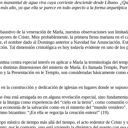
 un manantial de agua viva cuya corriente desciende desde Líbano. ¿Q
ás alto, ya que ella se parece en todo aspecto a la forma arquetípica 
exhaustivo de la veneración de María, nuestras observaciones son limita
 mayores de Cristo. Muy probablemente, la primera fiesta mariana en el c
te, el nombre dado al Domingo anterior a Navidad fue Anunciación. Esto
ción. Tal dimensión cristológica es hoy todavía evidente en uno de los
antina centra especial interés en aplicar a María la terminología del tem
 distintas dimensiones del misterio de María. Es llamada Templo, Puert
rgen y la Presentación en le Templo, son consideradas básicamente como
s en la construcción y dedicación de iglesias en lugares donde se supuso
 ésta está arraigada no en alguna revelación especial, sino fundamentalm
 la liturgia como experiencia del “cielo en la tierra”, como comunión 
la economía de la salvación como en el misterio del “mundo venidero”. 
no bizantino: “¡En ella se regocija la creación entera!” (19).
mpo místico de tiempo más allá del tiempo, el acto redentor de Cristo y 
nto: por le contrario, uno está viviendo la dinámica del evento con esa 