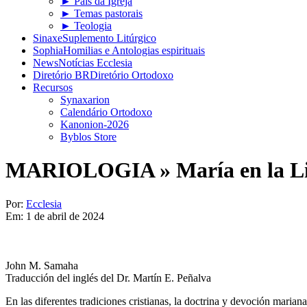
► Pais da Igreja
► Temas pastorais
► Teologia
Sinaxe
Suplemento Litúrgico
Sophia
Homilias e Antologias espirituais
News
Notícias Ecclesia
Diretório BR
Diretório Ortodoxo
Recursos
Synaxarion
Calendário Ortodoxo
Kanonion-2026
Byblos Store
MARIOLOGIA »
María en la L
Por:
Ecclesia
Em:
1 de abril de 2024
John M. Samaha
Traducción del inglés del Dr. Martín E. Peñalva
En las diferentes tradiciones cristianas, la doctrina y devoción mari