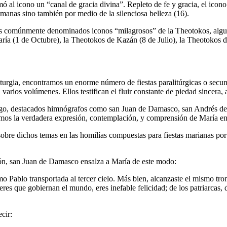
 al icono un “canal de gracia divina”. Repleto de fe y gracia, el icono 
manas sino también por medio de la silenciosa belleza (16).
los comúnmente denominados iconos “milagrosos” de la Theotokos, alguno
ía (1 de Octubre), la Theotokos de Kazán (8 de Julio), la Theotokos 
turgia, encontramos un enorme número de fiestas paralitúrgicas o secunda
varios volúmenes. Ellos testifican el fluir constante de piedad sincera, 
argo, destacados himnógrafos como san Juan de Damasco, san Andrés de
mos la verdadera expresión, contemplación, y comprensión de María en 
sobre dichos temas en las homilías compuestas para fiestas marianas po
ión, san Juan de Damasco ensalza a María de este modo:
mo Pablo transportada al tercer cielo. Más bien, alcanzaste el mismo tr
es que gobiernan el mundo, eres inefable felicidad; de los patriarcas, de
cir: