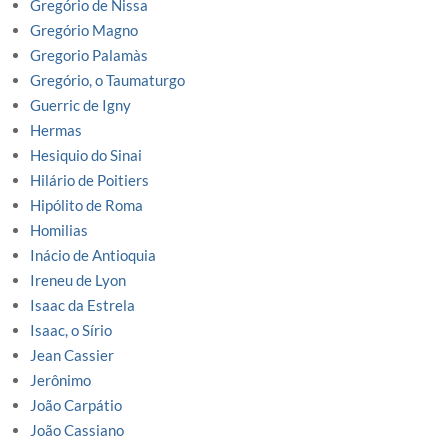
Gregório de Nissa
Gregório Magno
Gregorio Palamàs
Gregório, o Taumaturgo
Guerric de Igny
Hermas
Hesiquio do Sinai
Hilário de Poitiers
Hipólito de Roma
Homilias
Inácio de Antioquia
Ireneu de Lyon
Isaac da Estrela
Isaac, o Sírio
Jean Cassier
Jerônimo
João Carpátio
João Cassiano