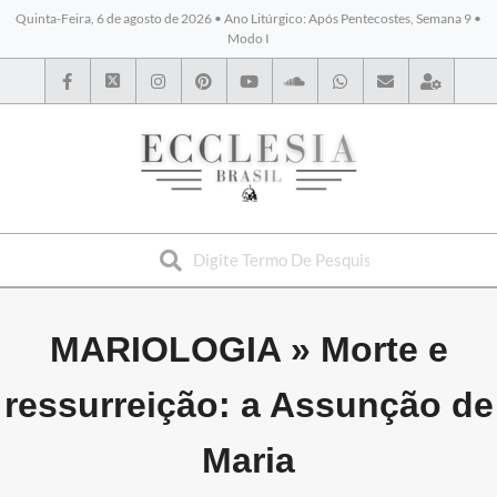
Quinta-Feira, 6 de agosto de 2026 • Ano Litúrgico: Após Pentecostes, Semana 9 •
Modo I
BYBLOS
MARIOLOGIA »
Morte e
ressurreição: a Assunção de
Maria