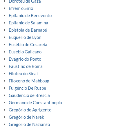
Doroteu de Gaza
Efrém o Sírio
Epifanio de Benevento
Epifanio de Salamina
Epistola de Barnabé
Euquerio de Lyon
Eusébio de Cesareia
Eusebio Galicano
Evágrio do Ponto
Faustino de Roma
Filoteu do Sinai
Filoxeno de Mabboug
Fulgêncio De Ruspe
Gaudencio de Brescia
Germano de Constantinopla
Gregório de Agrigento
Gregório de Narek
Gregório de Nazianzo