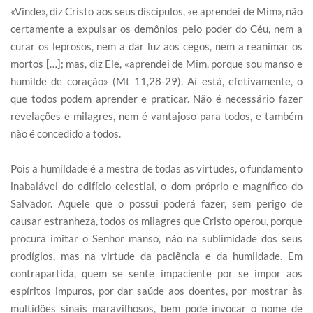
«Vinde», diz Cristo aos seus discípulos, «e aprendei de Mim», não
certamente a expulsar os demônios pelo poder do Céu, nem a
curar os leprosos, nem a dar luz aos cegos, nem a reanimar os
mortos […]; mas, diz Ele, «aprendei de Mim, porque sou manso e
humilde de coração» (Mt 11,28-29). Aí está, efetivamente, o
que todos podem aprender e praticar. Não é necessário fazer
revelações e milagres, nem é vantajoso para todos, e também
não é concedido a todos.
Pois a humildade é a mestra de todas as virtudes, o fundamento
inabalável do edifício celestial, o dom próprio e magnífico do
Salvador. Aquele que o possui poderá fazer, sem perigo de
causar estranheza, todos os milagres que Cristo operou, porque
procura imitar o Senhor manso, não na sublimidade dos seus
prodígios, mas na virtude da paciência e da humildade. Em
contrapartida, quem se sente impaciente por se impor aos
espíritos impuros, por dar saúde aos doentes, por mostrar às
multidões sinais maravilhosos, bem pode invocar o nome de