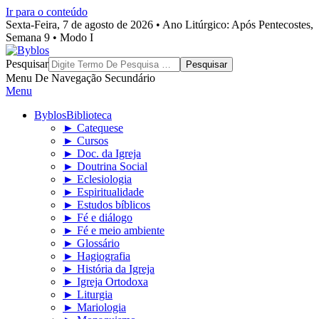
Ir para o conteúdo
Sexta-Feira, 7 de agosto de 2026 • Ano Litúrgico: Após Pentecostes,
Semana 9 • Modo I
Byblos
Pesquisar
Menu De Navegação Secundário
Menu
Byblos
Biblioteca
► Catequese
► Cursos
► Doc. da Igreja
► Doutrina Social
► Eclesiologia
► Espiritualidade
► Estudos bíblicos
► Fé e diálogo
► Fé e meio ambiente
► Glossário
► Hagiografia
► História da Igreja
► Igreja Ortodoxa
► Liturgia
► Mariologia