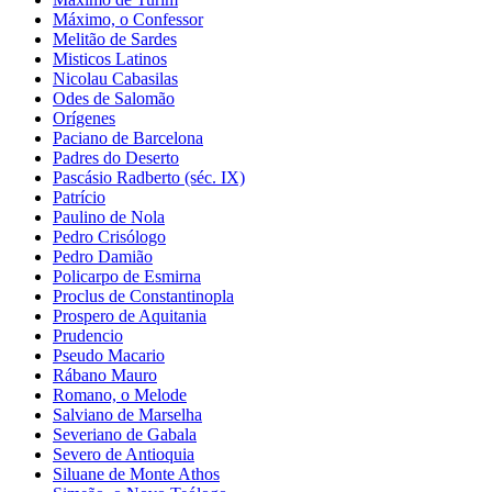
Máximo, o Confessor
Melitão de Sardes
Misticos Latinos
Nicolau Cabasilas
Odes de Salomão
Orígenes
Paciano de Barcelona
Padres do Deserto
Pascásio Radberto (séc. IX)
Patrício
Paulino de Nola
Pedro Crisólogo
Pedro Damião
Policarpo de Esmirna
Proclus de Constantinopla
Prospero de Aquitania
Prudencio
Pseudo Macario
Rábano Mauro
Romano, o Melode
Salviano de Marselha
Severiano de Gabala
Severo de Antioquia
Siluane de Monte Athos