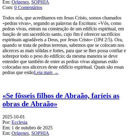
Em:
Orígenes
,
SOPHIA
Com:
0 Comentários
Todos nós, que acreditamos em Jesus Cristo, somos chamados
«pedras vivas», segundo as palavras da Escritura: «Vós, como
pedras vivas, entrais na construção de um edifício espiritual, em
função de um sacerdócio santo, cujo fim é oferecer sacrifícios
espirituais agradáveis a Deus, por Jesus Cristo» (1Pd 2:5). Ora,
quando se trata de pedras terrenas, sabemos que se colocam nos
alicerces as mais sólidas e fortes, para que se lhes possa confiar e
sobrepor todo o peso do edifício; da mesma maneira se deve
entender que também de entre as pedras vivas algumas estão
colocadas nos alicerces deste edifício espiritual. Quais são essas
pedras que estão
Leia mais →
«Se fôsseis filhos de Abraão, faríeis as
obras de Abraão»
2025-10-01
Por:
Ecclesia
Em:
1 de outubro de 2025
Em:
Orígenes
,
SOPHIA