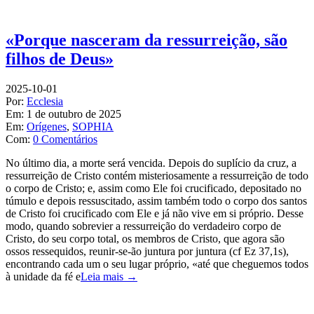
«Porque nasceram da ressurreição, são
filhos de Deus»
2025-10-01
Por:
Ecclesia
Em:
1 de outubro de 2025
Em:
Orígenes
,
SOPHIA
Com:
0 Comentários
No último dia, a morte será vencida. Depois do suplício da cruz, a
ressurreição de Cristo contém misteriosamente a ressurreição de todo
o corpo de Cristo; e, assim como Ele foi crucificado, depositado no
túmulo e depois ressuscitado, assim também todo o corpo dos santos
de Cristo foi crucificado com Ele e já não vive em si próprio. Desse
modo, quando sobrevier a ressurreição do verdadeiro corpo de
Cristo, do seu corpo total, os membros de Cristo, que agora são
ossos ressequidos, reunir-se-ão juntura por juntura (cf Ez 37,1s),
encontrando cada um o seu lugar próprio, «até que cheguemos todos
à unidade da fé e
Leia mais →