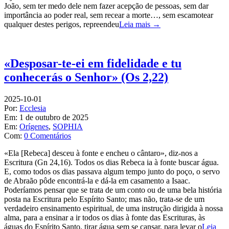
João, sem ter medo dele nem fazer acepção de pessoas, sem dar
importância ao poder real, sem recear a morte…, sem escamotear
qualquer destes perigos, repreendeu
Leia mais →
«Desposar-te-ei em fidelidade e tu
conhecerás o Senhor» (Os 2,22)
2025-10-01
Por:
Ecclesia
Em:
1 de outubro de 2025
Em:
Orígenes
,
SOPHIA
Com:
0 Comentários
«Ela [Rebeca] desceu à fonte e encheu o cântaro», diz-nos a
Escritura (Gn 24,16). Todos os dias Rebeca ia à fonte buscar água.
E, como todos os dias passava algum tempo junto do poço, o servo
de Abraão pôde encontrá-la e dá-la em casamento a Isaac.
Poderíamos pensar que se trata de um conto ou de uma bela história
posta na Escritura pelo Espírito Santo; mas não, trata-se de um
verdadeiro ensinamento espiritual, de uma instrução dirigida à nossa
alma, para a ensinar a ir todos os dias à fonte das Escrituras, às
águas do Espírito Santo, tirar água sem se cansar, para levar o
Leia