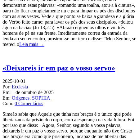
demonstram estas palavras: «tomando uma toalha, atou-a à cintura»,
para não ficar completamente nu e para limpar os pés dos discípulos
com as suas vestes. Vede a que ponto se baixa a grandeza e a glória
do Verbo feito carne: para lavar os pés dos seus discípulos, «deitou
água na bacia» (Jo 13,2-5). «Abraão ergueu os olhos e viu três
homens de pé na sua frente. Imediatamente correu da entrada da
tenda ao seu encontro, prostrou-se por terra e disse: “Meu Senhor, se
mereci o
Leia mais →
«Deixareis ir em paz o vosso servo»
2025-10-01
Por:
Ecclesia
Em:
1 de outubro de 2025
Em:
Orígenes
,
SOPHIA
Com:
0 Comentários
Simeão sabia que Aquele que tinha nos braços é o único que pode
libertar-nos da prisão do corpo, com a esperança na vida futura. Foi
por isso que disse: «Agora, Senhor, segundo a vossa palavra,
deixareis ir em paz o vosso servo, porque enquanto não tive Cristo
nos braços era como que prisioneiro, incapaz de me libertar das