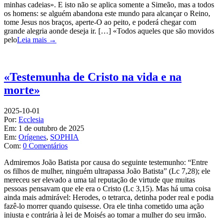
minhas cadeias». E isto não se aplica somente a Simeão, mas a todos
os homens: se alguém abandona este mundo para alcançar o Reino,
tome Jesus nos braços, aperte-O ao peito, e poderá chegar com
grande alegria aonde deseja ir. […] «Todos aqueles que são movidos
pelo
Leia mais →
«Testemunha de Cristo na vida e na
morte»
2025-10-01
Por:
Ecclesia
Em:
1 de outubro de 2025
Em:
Orígenes
,
SOPHIA
Com:
0 Comentários
Admiremos João Batista por causa do seguinte testemunho: “Entre
os filhos de mulher, ninguém ultrapassa João Batista” (Lc 7,28); ele
mereceu ser elevado a uma tal reputação de virtude que muitas
pessoas pensavam que ele era o Cristo (Lc 3,15). Mas há uma coisa
ainda mais admirável: Herodes, o tetrarca, detinha poder real e podia
fazê-lo morrer quando quisesse. Ora ele tinha cometido uma ação
injusta e contrária à lei de Moisés ao tomar a mulher do seu irmão.