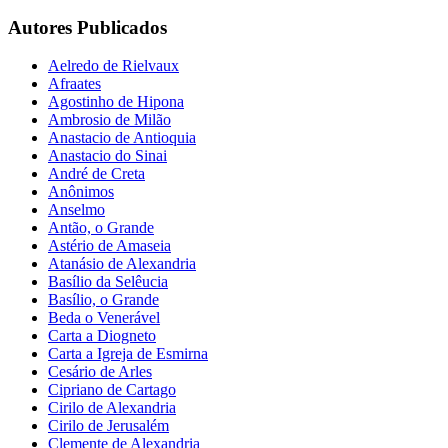
Autores Publicados
Aelredo de Rielvaux
Afraates
Agostinho de Hipona
Ambrosio de Milão
Anastacio de Antioquia
Anastacio do Sinai
André de Creta
Anônimos
Anselmo
Antão, o Grande
Astério de Amaseia
Atanásio de Alexandria
Basílio da Selêucia
Basílio, o Grande
Beda o Venerável
Carta a Diogneto
Carta a Igreja de Esmirna
Cesário de Arles
Cipriano de Cartago
Cirilo de Alexandria
Cirilo de Jerusalém
Clemente de Alexandria