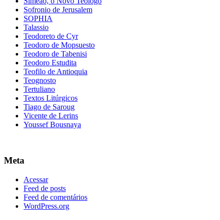
Simeão, o Novo Teólogo
Sofronio de Jerusalem
SOPHIA
Talassio
Teodoreto de Cyr
Teodoro de Mopsuesto
Teodoro de Tabenisi
Teodoro Estudita
Teofilo de Antioquia
Teognosto
Tertuliano
Textos Litúrgicos
Tiago de Saroug
Vicente de Lerins
Youssef Bousnaya
Meta
Acessar
Feed de posts
Feed de comentários
WordPress.org