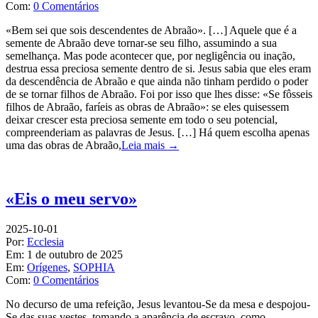
Com:
0 Comentários
«Bem sei que sois descendentes de Abraão». […] Aquele que é a
semente de Abraão deve tornar-se seu filho, assumindo a sua
semelhança. Mas pode acontecer que, por negligência ou inação,
destrua essa preciosa semente dentro de si. Jesus sabia que eles eram
da descendência de Abraão e que ainda não tinham perdido o poder
de se tornar filhos de Abraão. Foi por isso que lhes disse: «Se fôsseis
filhos de Abraão, faríeis as obras de Abraão»: se eles quisessem
deixar crescer esta preciosa semente em todo o seu potencial,
compreenderiam as palavras de Jesus. […] Há quem escolha apenas
uma das obras de Abraão,
Leia mais →
«Eis o meu servo»
2025-10-01
Por:
Ecclesia
Em:
1 de outubro de 2025
Em:
Orígenes
,
SOPHIA
Com:
0 Comentários
No decurso de uma refeição, Jesus levantou-Se da mesa e despojou-
Se das suas vestes, tomando a aparência de escravo, como