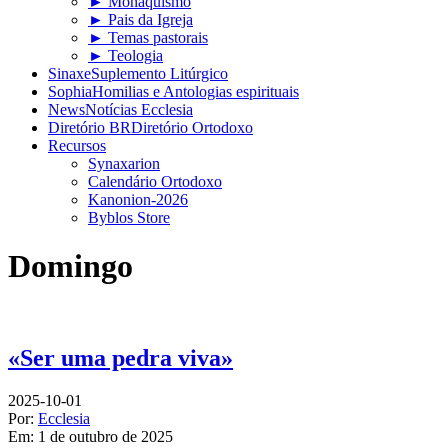
► Monaquismo
► Pais da Igreja
► Temas pastorais
► Teologia
Sinaxe
Suplemento Litúrgico
Sophia
Homilias e Antologias espirituais
News
Notícias Ecclesia
Diretório BR
Diretório Ortodoxo
Recursos
Synaxarion
Calendário Ortodoxo
Kanonion-2026
Byblos Store
Domingo
«Ser uma pedra viva»
2025-10-01
Por:
Ecclesia
Em:
1 de outubro de 2025