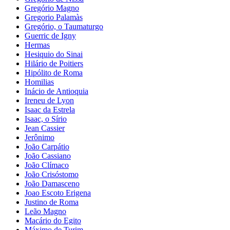
Gregório Magno
Gregorio Palamàs
Gregório, o Taumaturgo
Guerric de Igny
Hermas
Hesiquio do Sinai
Hilário de Poitiers
Hipólito de Roma
Homilias
Inácio de Antioquia
Ireneu de Lyon
Isaac da Estrela
Isaac, o Sírio
Jean Cassier
Jerônimo
João Carpátio
João Cassiano
João Clímaco
João Crisóstomo
João Damasceno
Joao Escoto Erigena
Justino de Roma
Leão Magno
Macário do Egito
Máximo de Turim