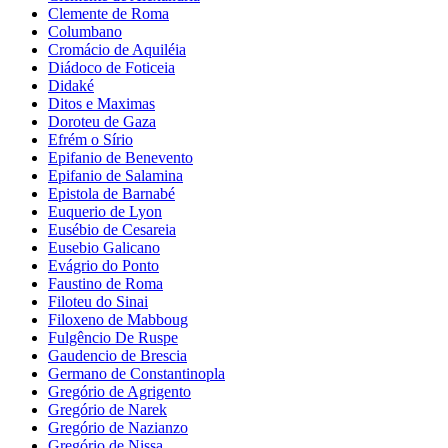
Clemente de Roma
Columbano
Cromácio de Aquiléia
Diádoco de Foticeia
Didaké
Ditos e Maximas
Doroteu de Gaza
Efrém o Sírio
Epifanio de Benevento
Epifanio de Salamina
Epistola de Barnabé
Euquerio de Lyon
Eusébio de Cesareia
Eusebio Galicano
Evágrio do Ponto
Faustino de Roma
Filoteu do Sinai
Filoxeno de Mabboug
Fulgêncio De Ruspe
Gaudencio de Brescia
Germano de Constantinopla
Gregório de Agrigento
Gregório de Narek
Gregório de Nazianzo
Gregório de Nissa