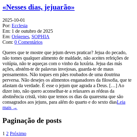
«Nesses dias, jejuarão»
2025-10-01
Por:
Ecclesia
Em:
1 de outubro de 2025
Em:
Orígenes
,
SOPHIA
Com:
0 Comentários
Queres que te mostre que jejum deves praticar? Jejua do pecado,
não tomes qualquer alimento de maldade, não aceites refeições de
volúpia, não te aqueças com o vinho da luxúria. Jejua das más
ações, abstém-te de palavras invejosas, guarda-te de maus
pensamentos. Não toques em pães roubados de uma doutrina
perversa. Não desejes os alimentos enganadores da filosofia, que te
afastam da verdade. É esse o jejum que agrada a Deus. […] Ao
dizer isto, não quero aconselhar-te a relaxares as rédeas da
abstinência cristã, visto que temos os dias da quaresma que são
consagrados aos jejuns, para além do quarto e do sexto dias
Leia
mais →
Paginação de posts
1
2
Próximo