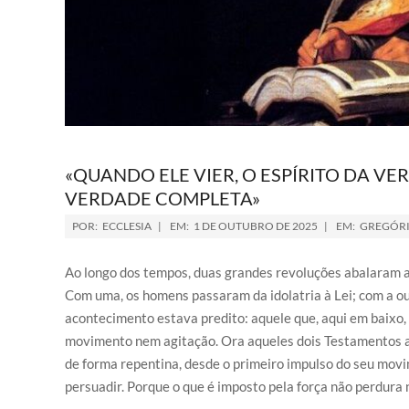
«QUANDO ELE VIER, O ESPÍRITO DA VE
VERDADE COMPLETA»
POR:
ECCLESIA
EM:
1 DE OUTUBRO DE 2025
EM:
GREGÓR
Ao longo dos tempos, duas grandes revoluções abalaram a 
Com uma, os homens passaram da idolatria à Lei; com a o
acontecimento estava predito: aquele que, aqui em baixo, n
movimento nem agitação. Ora aqueles dois Testamentos 
de forma repentina, desde o primeiro impulso do seu movim
persuadir. Porque o que é imposto pela força não perdura