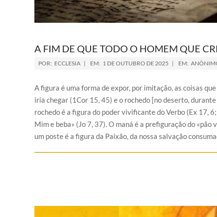
A FIM DE QUE TODO O HOMEM QUE CR
POR:
ECCLESIA
EM:
1 DE OUTUBRO DE 2025
EM:
ANÔNIM
A figura é uma forma de expor, por imitação, as coisas q
iria chegar (1Cor 15, 45) e o rochedo [no deserto, durante
rochedo é a figura do poder vivificante do Verbo (Ex 17, 6
Mim e beba» (Jo 7, 37). O maná é a prefiguração do «pão v
um poste é a figura da Paixão, da nossa salvação consum