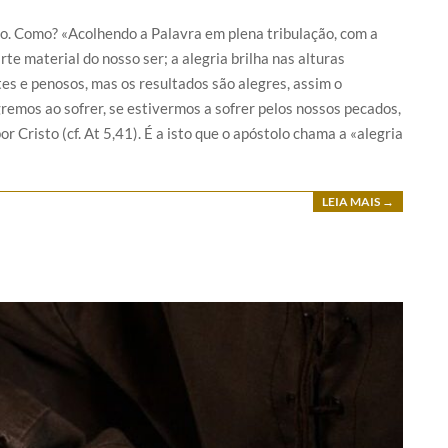
ulo. Como? «Acolhendo a Palavra em plena tribulação, com a
rte material do nosso ser; a alegria brilha nas alturas
stes e penosos, mas os resultados são alegres, assim o
gremos ao sofrer, se estivermos a sofrer pelos nossos pecados,
r Cristo (cf. At 5,41). É a isto que o apóstolo chama a «alegria
LEIA MAIS →