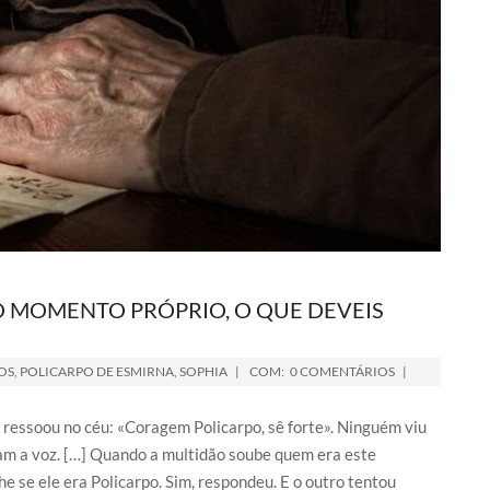
NO MOMENTO PRÓPRIO, O QUE DEVEIS
OS
,
POLICARPO DE ESMIRNA
,
SOPHIA
COM:
0 COMENTÁRIOS
ressoou no céu: «Coragem Policarpo, sê forte». Ninguém viu
am a voz. […] Quando a multidão soube quem era este
he se ele era Policarpo. Sim, respondeu. E o outro tentou