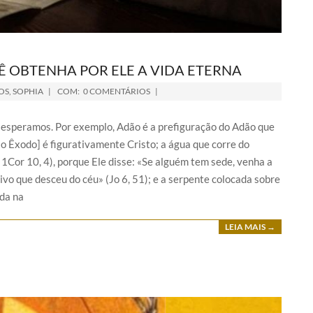
Ê OBTENHA POR ELE A VIDA ETERNA
OS
,
SOPHIA
COM:
0 COMENTÁRIOS
ue esperamos. Por exemplo, Adão é a prefiguração do Adão que
 o Êxodo] é figurativamente Cristo; a água que corre do
; 1Cor 10, 4), porque Ele disse: «Se alguém tem sede, venha a
ivo que desceu do céu» (Jo 6, 51); e a serpente colocada sobre
ada na
LEIA MAIS →