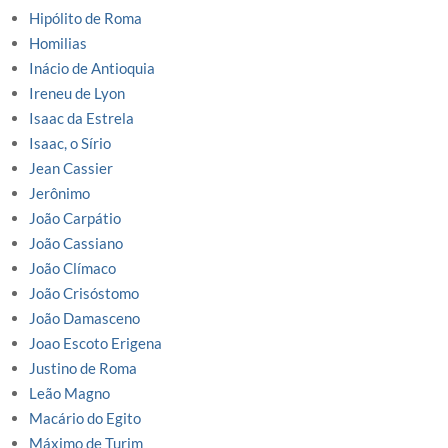
Hipólito de Roma
Homilias
Inácio de Antioquia
Ireneu de Lyon
Isaac da Estrela
Isaac, o Sírio
Jean Cassier
Jerônimo
João Carpátio
João Cassiano
João Clímaco
João Crisóstomo
João Damasceno
Joao Escoto Erigena
Justino de Roma
Leão Magno
Macário do Egito
Máximo de Turim