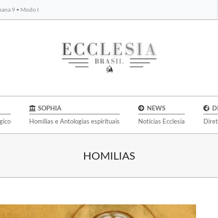
emana 9 • Modo I
BYBLOS
SOPHIA
NEWS
D
gico
Homilias e Antologias espirituais
Notícias Ecclesia
Dire
HOMILIAS