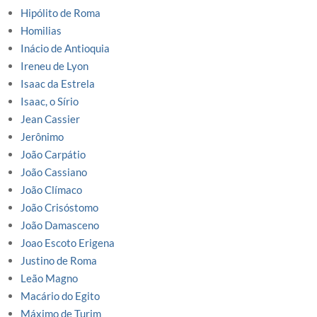
Hipólito de Roma
Homilias
Inácio de Antioquia
Ireneu de Lyon
Isaac da Estrela
Isaac, o Sírio
Jean Cassier
Jerônimo
João Carpátio
João Cassiano
João Clímaco
João Crisóstomo
João Damasceno
Joao Escoto Erigena
Justino de Roma
Leão Magno
Macário do Egito
Máximo de Turim