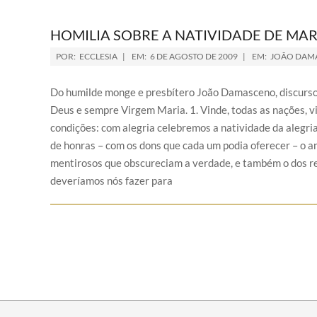
HOMILIA SOBRE A NATIVIDADE DE MAR
POR:
ECCLESIA
EM:
6 DE AGOSTO DE 2009
EM:
JOÃO DAM
Do humilde monge e presbítero João Damasceno, discurso
Deus e sempre Virgem Maria. 1. Vinde, todas as nações, vi
condições: com alegria celebremos a natividade da alegri
de honras – com os dons que cada um podia oferecer – o an
mentirosos que obscureciam a verdade, e também o dos rei
deveríamos nós fazer para