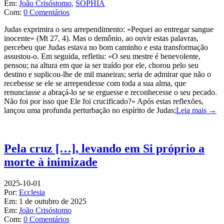
Em:
João Crisóstomo
,
SOPHIA
Com:
0 Comentários
Judas exprimira o seu arrependimento: «Pequei ao entregar sangue
inocente» (Mt 27, 4). Mas o demônio, ao ouvir estas palavras,
percebeu que Judas estava no bom caminho e esta transformação
assustou-o. Em seguida, refletiu: «O seu mestre é benevolente,
pensou; na altura em que ia ser traído por ele, chorou pelo seu
destino e suplicou-lhe de mil maneiras; seria de admirar que não o
recebesse se ele se arrependesse com toda a sua alma, que
renunciasse a abraçá-lo se se erguesse e reconhecesse o seu pecado.
Não foi por isso que Ele foi crucificado?» Após estas reflexões,
lançou uma profunda perturbação no espírito de Judas;
Leia mais →
Pela cruz […], levando em Si próprio a
morte à inimizade
2025-10-01
Por:
Ecclesia
Em:
1 de outubro de 2025
Em:
João Crisóstomo
Com:
0 Comentários