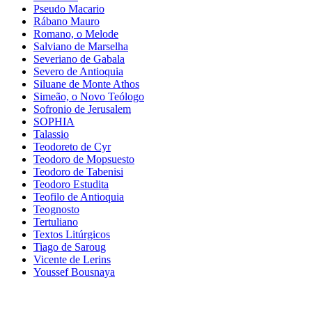
Pseudo Macario
Rábano Mauro
Romano, o Melode
Salviano de Marselha
Severiano de Gabala
Severo de Antioquia
Siluane de Monte Athos
Simeão, o Novo Teólogo
Sofronio de Jerusalem
SOPHIA
Talassio
Teodoreto de Cyr
Teodoro de Mopsuesto
Teodoro de Tabenisi
Teodoro Estudita
Teofilo de Antioquia
Teognosto
Tertuliano
Textos Litúrgicos
Tiago de Saroug
Vicente de Lerins
Youssef Bousnaya