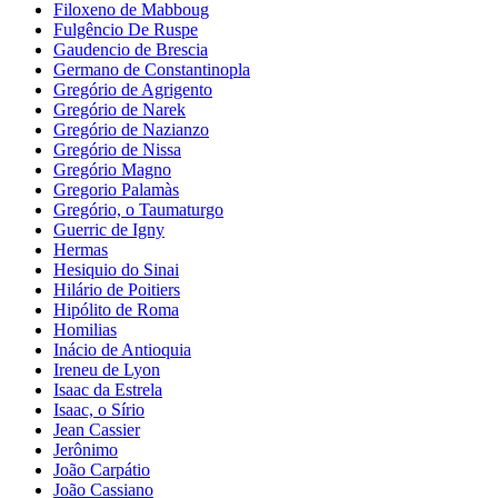
Filoxeno de Mabboug
Fulgêncio De Ruspe
Gaudencio de Brescia
Germano de Constantinopla
Gregório de Agrigento
Gregório de Narek
Gregório de Nazianzo
Gregório de Nissa
Gregório Magno
Gregorio Palamàs
Gregório, o Taumaturgo
Guerric de Igny
Hermas
Hesiquio do Sinai
Hilário de Poitiers
Hipólito de Roma
Homilias
Inácio de Antioquia
Ireneu de Lyon
Isaac da Estrela
Isaac, o Sírio
Jean Cassier
Jerônimo
João Carpátio
João Cassiano