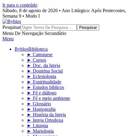
Ir para o conteúdo
Sábado, 8 de agosto de 2026 • Ano Litúrgico: Após Pentecostes,
Semana 9 • Modo I
Byblos
Pesquisar
Menu De Navegação Secundário
Menu
Byblos
Biblioteca
► Catequese
► Cursos
► Doc. da Igreja
► Doutrina Social
► Eclesiologia
► Espiritualidade
► Estudos bíblicos
► Fé e diálogo
► Fé e meio ambiente
► Glossário
► Hagiografia
► História da Igreja
► Igreja Ortodoxa
► Liturgia
► Mariologia