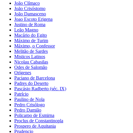
João Clímaco
João Crisóstomo
João Damasceno
Joao Escoto Erigena
Justino de Roma
Leão Magno
Macário do Egito
Máximo de Turim
Máximo, o Confessor
Melitão de Sardes
Misticos Latinos
Nicolau Cabasilas
Odes de Salomão
Orígenes
Paciano de Barcelona
Padres do Deserto
Pascásio Radberto (séc. IX)
Patrício
Paulino de Nola
Pedro Crisólogo
Pedro Damião
Policarpo de Esmirna
Proclus de Constantinopla
Prospero de Aquitania
Prudencio