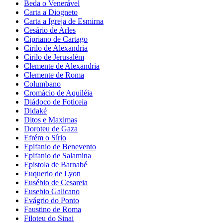
Beda o Venerável
Carta a Diogneto
Carta a Igreja de Esmirna
Cesário de Arles
Cipriano de Cartago
Cirilo de Alexandria
Cirilo de Jerusalém
Clemente de Alexandria
Clemente de Roma
Columbano
Cromácio de Aquiléia
Diádoco de Foticeia
Didaké
Ditos e Maximas
Doroteu de Gaza
Efrém o Sírio
Epifanio de Benevento
Epifanio de Salamina
Epistola de Barnabé
Euquerio de Lyon
Eusébio de Cesareia
Eusebio Galicano
Evágrio do Ponto
Faustino de Roma
Filoteu do Sinai