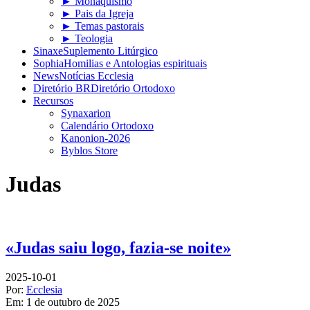
► Monaquismo
► Pais da Igreja
► Temas pastorais
► Teologia
Sinaxe
Suplemento Litúrgico
Sophia
Homilias e Antologias espirituais
News
Notícias Ecclesia
Diretório BR
Diretório Ortodoxo
Recursos
Synaxarion
Calendário Ortodoxo
Kanonion-2026
Byblos Store
Judas
«Judas saiu logo, fazia-se noite»
2025-10-01
Por:
Ecclesia
Em:
1 de outubro de 2025