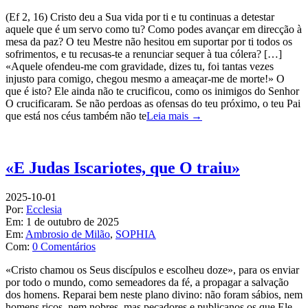
(Ef 2, 16) Cristo deu a Sua vida por ti e tu continuas a detestar
aquele que é um servo como tu? Como podes avançar em direcção à
mesa da paz? O teu Mestre não hesitou em suportar por ti todos os
sofrimentos, e tu recusas-te a renunciar sequer à tua cólera? […]
«Aquele ofendeu-me com gravidade, dizes tu, foi tantas vezes
injusto para comigo, chegou mesmo a ameaçar-me de morte!» O
que é isto? Ele ainda não te crucificou, como os inimigos do Senhor
O crucificaram. Se não perdoas as ofensas do teu próximo, o teu Pai
que está nos céus também não te
Leia mais →
«E Judas Iscariotes, que O traiu»
2025-10-01
Por:
Ecclesia
Em:
1 de outubro de 2025
Em:
Ambrosio de Milão
,
SOPHIA
Com:
0 Comentários
«Cristo chamou os Seus discípulos e escolheu doze», para os enviar
por todo o mundo, como semeadores da fé, a propagar a salvação
dos homens. Reparai bem neste plano divino: não foram sábios, nem
homens ricos, nem nobres, mas pecadores e publicanos os que Ele