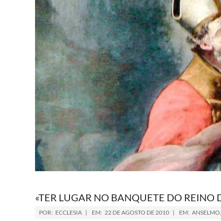
«TER LUGAR NO BANQUETE DO REINO 
POR:
ECCLESIA
EM:
22 DE AGOSTO DE 2010
EM:
ANSELMO