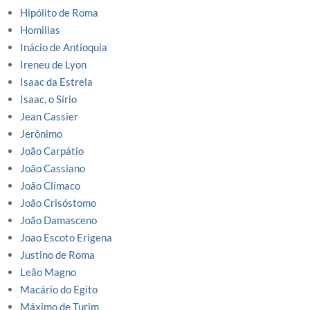
Hipólito de Roma
Homilias
Inácio de Antioquia
Ireneu de Lyon
Isaac da Estrela
Isaac, o Sírio
Jean Cassier
Jerônimo
João Carpátio
João Cassiano
João Clímaco
João Crisóstomo
João Damasceno
Joao Escoto Erigena
Justino de Roma
Leão Magno
Macário do Egito
Máximo de Turim