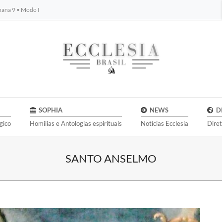
emana 9 • Modo I
BYBLOS
SOPHIA
NEWS
D
gico
Homilias e Antologias espirituais
Notícias Ecclesia
Dire
SANTO ANSELMO