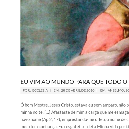
EU VIM AO MUNDO PARA QUE TODO O 
POR:
ECCLESIA
EM:
28 DE ABRIL DE 2010
EM:
ANSELMO
,
S
Ó bom Mestre, Jesus Cristo, estava eu sem amparo, não pe
minha noite. […] Afastaste de mim a carga que me esmag
novo nome (Ap 2, 17), emprestando-me o Teu, o nome de cr
me: «Tem confiança, Eu resgatei-te, dei a Minha vida por t