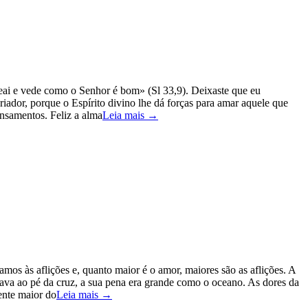
reai e vede como o Senhor é bom» (Sl 33,9). Deixaste que eu
Criador, porque o Espírito divino lhe dá forças para amar aquele que
ensamentos. Feliz a alma
Leia mais →
s às aflições e, quanto maior é o amor, maiores são as aflições. A
va ao pé da cruz, a sua pena era grande como o oceano. As dores da
ente maior do
Leia mais →