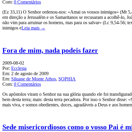
Com:
0 Comentários
(Ez 33,11) O Senhor ordenou-nos: «Amai os vossos inimigos» (Mt 5
em direção a Jerusalém e os Samaritanos se recusaram a acolhê-lo, J
não vim para arruinar os homens, mas para os salvar» (Lc 9,54-56; 
inimigos e
Leia mais →
Fora de mim, nada podeis fazer
2009-08-02
Por:
Ecclesia
Em:
2 de agosto de 2009
Em:
Siluane de Monte Athos
,
SOPHIA
Com:
0 Comentários
Os apóstolos viram o Senhor na sua glória quando ele foi transfigur
bem desta terra; mais: desta terra pecadora. Por isso o Senhor disse
mais viva, e somos obedientes, doces, agradáveis a Deus e aos home
Sede misericordiosos como o vosso Pai é m