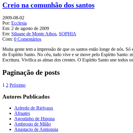
Creio na comunhão dos santos
2009-08-02
Por:
Ecclesia
Em:
2 de agosto de 2009
Em:
Siluane de Monte Athos
,
SOPHIA
Com:
0 Comentários
Muita gente tem a impressão de que os santos estão longe de nós. S
do Espírito Santo. No céu, tudo vive e se move pelo Espírito Santo: m
Escritura. Vivifica as almas dos crentes. O Espírito Santo une todos
Paginação de posts
1
2
Próximo
Autores Publicados
Aelredo de Rielvaux
Afraates
Agostinho de Hipona
Ambrosio de Milão
Anastacio de Antioquia