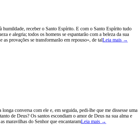
à humildade, receber o Santo Espírito. E com o Santo Espírito tudo
eza e alegria; todos os homens se espantarão com a beleza da sua
ue as provações se transformarão em repouso», de tal
Leia mais →
a longa conversa com ele e, em seguida, pedi-lhe que me dissesse uma
las tanto de Deus? Os santos escondiam o amor de Deus na sua alma e
 as maravilhas do Senhor que encantaram
Leia mais →