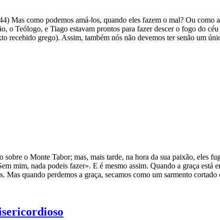
,44) Mas como podemos amá-los, quando eles fazem o mal? Ou como a
oão, o Teólogo, e Tiago estavam prontos para fazer descer o fogo do cé
texto recebido grego). Assim, também nós não devemos ter senão um ún
ado sobre o Monte Tabor; mas, mais tarde, na hora da sua paixão, eles
: «Sem mim, nada podeis fazer». E é mesmo assim. Quando a graça está e
ns. Mas quando perdemos a graça, secamos como um sarmento cortado d
isericordioso