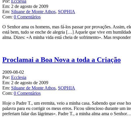
Por:
Ecclesia
Em:
2 de agosto de 2009
Em:
Siluane de Monte Athos
,
SOPHIA
Com:
0 Comentários
O Senhor ama os homens, mas fá-los passar por provações. Assim, eles
está bem, tudo se enche de alegria […] Aquele que vive em humildade
alma. Dizes: «A minha vida está cheia de sofrimento». Mas responder-t
Proclamai a Boa Nova a toda a Criação
2009-08-02
Por:
Ecclesia
Em:
2 de agosto de 2009
Em:
Siluane de Monte Athos
,
SOPHIA
Com:
0 Comentários
Hoje o Padre T., um eremita, veio a minha casa. Sabendo que esse ho
palavra para eu corrigir os meus erros. Ficou silencioso durante um 
preferiam falar das lágrimas». Padre T., a minha alma ama o Senho