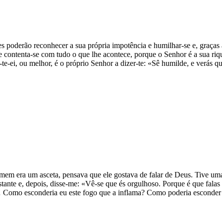
 poderão reconhecer a sua própria impotência e humilhar-se e, graças 
 contenta-se com tudo o que lhe acontece, porque o Senhor é a sua riqu
e-ei, ou melhor, é o próprio Senhor a dizer-te: «Sê humilde, e verás q
mem era um asceta, pensava que ele gostava de falar de Deus. Tive um
instante e, depois, disse-me: «Vê-se que és orgulhoso. Porque é que fa
r… Como esconderia eu este fogo que a inflama? Como poderia esconder