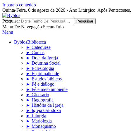
Ir para o conteúdo
Quinta-Feira, 6 de agosto de 2026 • Ano Litúrgico: Após Pentecoste
Byblos
Pesquisar
Menu De Navegação Secundário
Menu
Byblos
Biblioteca
► Catequese
► Cursos
► Doc. da Igreja
► Doutrina Social
► Eclesiologia
► Espiritualidade
► Estudos bíblicos
► Fé e diálogo
► Fé e meio ambiente
► Glossário
► Hagiografia
► História da Igreja
► Igreja Ortodoxa
► Liturgia
► Mariologia
► Monaquismo