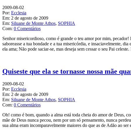
2009-08-02
Por:
Ecclesia
Em:
2 de agosto de 2009
Em:
Siluane de Monte Athos
,
SOPHIA
Com:
0 Comentários
Senhor misericordioso, como é grande o teu amor por mim, pecador! P
saboreasse a tua bondade e a tua misericórdia, e insaciavelmente, dia 
ela ama; Não pode saciar-se, mas deseja sem cessar o seu Pai celeste
Quiseste que ela se tornasse nossa mãe qua
2009-08-02
Por:
Ecclesia
Em:
2 de agosto de 2009
Em:
Siluane de Monte Athos
,
SOPHIA
Com:
0 Comentários
Oh! como é bom, quando a alma está toda cheia do amor de Deus, como
mãe de Deus nunca pecou, nem por um só pensamento, nunca perdeu a 
sua alma eram incomparavelmente maiores do que as de Adão ao ser 