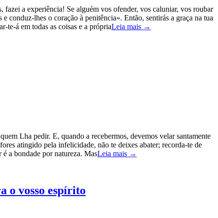
fazei a experiência! Se alguém vos ofender, vos caluniar, vos roubar
 e conduz-lhes o coração à penitência». Então, sentirás a graça na tua
r-te-á em todas as coisas e a própria
Leia mais →
 a quem Lha pedir. E, quando a recebermos, devemos velar santamente
res atingido pela infelicidade, não te deixes abater; recorda-te de
 é a bondade por natureza. Mas
Leia mais →
 o vosso espírito