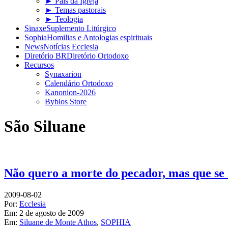
► Pais da Igreja
► Temas pastorais
► Teologia
Sinaxe
Suplemento Litúrgico
Sophia
Homilias e Antologias espirituais
News
Notícias Ecclesia
Diretório BR
Diretório Ortodoxo
Recursos
Synaxarion
Calendário Ortodoxo
Kanonion-2026
Byblos Store
São Siluane
Não quero a morte do pecador, mas que se 
2009-08-02
Por:
Ecclesia
Em:
2 de agosto de 2009
Em:
Siluane de Monte Athos
,
SOPHIA