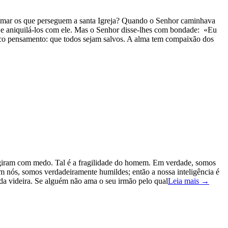
mar os que perseguem a santa Igreja? Quando o Senhor caminhava
u e aniquilá-los com ele. Mas o Senhor disse-lhes com bondade: «Eu
ico pensamento: que todos sejam salvos. A alma tem compaixão dos
 fugiram com medo. Tal é a fragilidade do homem. Em verdade, somos
m nós, somos verdadeiramente humildes; então a nossa inteligência é
a videira. Se alguém não ama o seu irmão pelo qual
Leia mais →