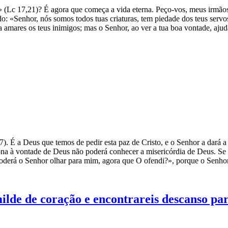
(Lc 17,21)? É agora que começa a vida eterna. Peço-vos, meus irmãos, 
: «Senhor, nós somos todos tuas criaturas, tem piedade dos teus servos
 amares os teus inimigos; mas o Senhor, ao ver a tua boa vontade, ajuda
7). É a Deus que temos de pedir esta paz de Cristo, e o Senhor a dará
dona à vontade de Deus não poderá conhecer a misericórdia de Deus. Se fo
oderá o Senhor olhar para mim, agora que O ofendi?», porque o Senhor
de de coração e encontrareis descanso para