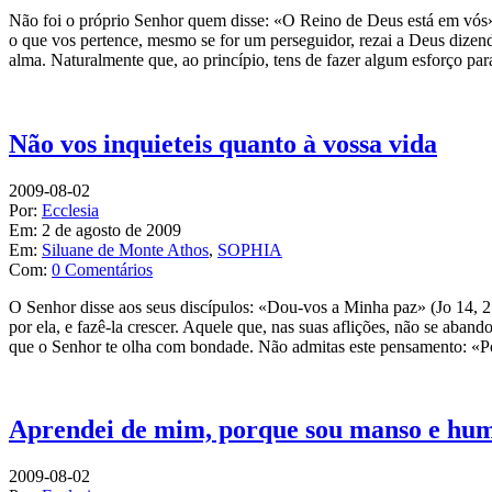
Não foi o próprio Senhor quem disse: «O Reino de Deus está em vós» 
o que vos pertence, mesmo se for um perseguidor, rezai a Deus dizendo
alma. Naturalmente que, ao princípio, tens de fazer algum esforço para
Não vos inquieteis quanto à vossa vida
2009-08-02
Por:
Ecclesia
Em:
2 de agosto de 2009
Em:
Siluane de Monte Athos
,
SOPHIA
Com:
0 Comentários
O Senhor disse aos seus discípulos: «Dou-vos a Minha paz» (Jo 14, 2
por ela, e fazê-la crescer. Aquele que, nas suas aflições, não se aban
que o Senhor te olha com bondade. Não admitas este pensamento: «P
Aprendei de mim, porque sou manso e humil
2009-08-02