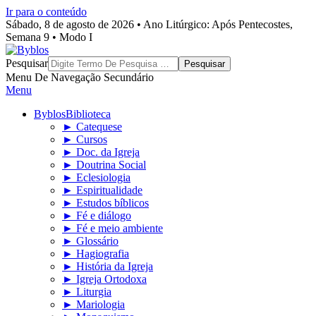
Ir para o conteúdo
Sábado, 8 de agosto de 2026 • Ano Litúrgico: Após Pentecostes,
Semana 9 • Modo I
Byblos
Pesquisar
Menu De Navegação Secundário
Menu
Byblos
Biblioteca
► Catequese
► Cursos
► Doc. da Igreja
► Doutrina Social
► Eclesiologia
► Espiritualidade
► Estudos bíblicos
► Fé e diálogo
► Fé e meio ambiente
► Glossário
► Hagiografia
► História da Igreja
► Igreja Ortodoxa
► Liturgia
► Mariologia