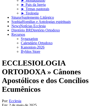
► Monaquismo
► Pais da Igreja
► Temas pastorais
► Teologia
Sinaxe
Suplemento Litúrgico
Sophia
Homilias e Antologias espirituais
News
Notícias Ecclesia
Diretório BR
Diretório Ortodoxo
Recursos
Synaxarion
Calendário Ortodoxo
Kanonion-2026
Byblos Store
ECCLESIOLOGIA
ORTODOXA »
Cânones
Apostólicos e dos Concílios
Ecumênicos
Por:
Ecclesia
Em:
2 de maio de 2025