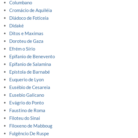
Columbano
Cromácio de Aquiléia
Diádoco de Foticeia
Didaké
Ditos e Maximas
Doroteu de Gaza
Efrém o Sírio
Epifanio de Benevento
Epifanio de Salamina
Epistola de Barnabé
Euquerio de Lyon
Eusébio de Cesareia
Eusebio Galicano
Evágrio do Ponto
Faustino de Roma
Filoteu do Sinai
Filoxeno de Mabboug
Fulgêncio De Ruspe