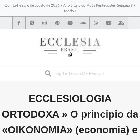
Quinta-Feira, 6 de agosto de 2026 • Ano Litúrgico: Após Pentecostes, Semana 9 •
Modo I
BYBLOS
ECCLESIOLOGIA
ORTODOXA »
O principio da
«OIKONOMIA» (economia) e