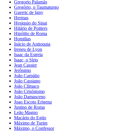
Gregorio Palamàs
Gregório, o Taumaturgo
Guerric de Igny
Hermas
Hesiquio do Sinai
Hilário de Poitiers
Hipólito de Roma
Homilias
Inácio de Antioquia
Ireneu de Lyon
Isaac da Estrela
Isaac, o Sírio
Jean Cassier
Jerônimo
João Carpátio
João Cassiano
João Clímaco
João Crisóstomo
João Damasceno
Joao Escoto Erigena
Justino de Roma
Leão Magno
Macário do Egito
Máximo de Turim
Máximo, o Confessor