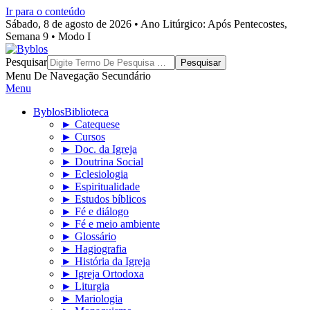
Ir para o conteúdo
Sábado, 8 de agosto de 2026 • Ano Litúrgico: Após Pentecostes,
Semana 9 • Modo I
Byblos
Pesquisar
Menu De Navegação Secundário
Menu
Byblos
Biblioteca
► Catequese
► Cursos
► Doc. da Igreja
► Doutrina Social
► Eclesiologia
► Espiritualidade
► Estudos bíblicos
► Fé e diálogo
► Fé e meio ambiente
► Glossário
► Hagiografia
► História da Igreja
► Igreja Ortodoxa
► Liturgia
► Mariologia