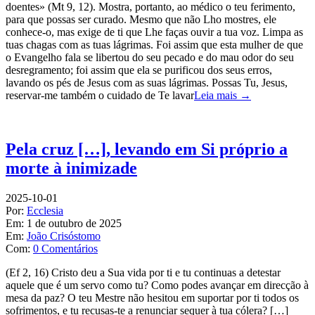
doentes» (Mt 9, 12). Mostra, portanto, ao médico o teu ferimento,
para que possas ser curado. Mesmo que não Lho mostres, ele
conhece-o, mas exige de ti que Lhe faças ouvir a tua voz. Limpa as
tuas chagas com as tuas lágrimas. Foi assim que esta mulher de que
o Evangelho fala se libertou do seu pecado e do mau odor do seu
desregramento; foi assim que ela se purificou dos seus erros,
lavando os pés de Jesus com as suas lágrimas. Possas Tu, Jesus,
reservar-me também o cuidado de Te lavar
Leia mais →
Pela cruz […], levando em Si próprio a
morte à inimizade
2025-10-01
Por:
Ecclesia
Em:
1 de outubro de 2025
Em:
João Crisóstomo
Com:
0 Comentários
(Ef 2, 16) Cristo deu a Sua vida por ti e tu continuas a detestar
aquele que é um servo como tu? Como podes avançar em direcção à
mesa da paz? O teu Mestre não hesitou em suportar por ti todos os
sofrimentos, e tu recusas-te a renunciar sequer à tua cólera? […]