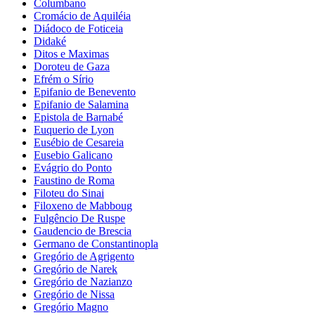
Columbano
Cromácio de Aquiléia
Diádoco de Foticeia
Didaké
Ditos e Maximas
Doroteu de Gaza
Efrém o Sírio
Epifanio de Benevento
Epifanio de Salamina
Epistola de Barnabé
Euquerio de Lyon
Eusébio de Cesareia
Eusebio Galicano
Evágrio do Ponto
Faustino de Roma
Filoteu do Sinai
Filoxeno de Mabboug
Fulgêncio De Ruspe
Gaudencio de Brescia
Germano de Constantinopla
Gregório de Agrigento
Gregório de Narek
Gregório de Nazianzo
Gregório de Nissa
Gregório Magno