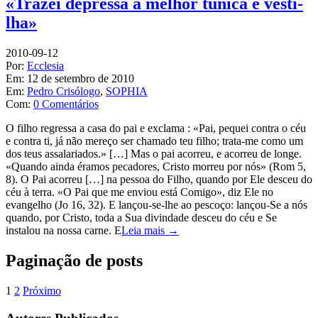
«Trazei depressa a melhor túnica e vesti-
lha»
2010-09-12
Por:
Ecclesia
Em:
12 de setembro de 2010
Em:
Pedro Crisólogo
,
SOPHIA
Com:
0 Comentários
O filho regressa a casa do pai e exclama : «Pai, pequei contra o céu
e contra ti, já não mereço ser chamado teu filho; trata-me como um
dos teus assalariados.» […] Mas o pai acorreu, e acorreu de longe.
«Quando ainda éramos pecadores, Cristo morreu por nós» (Rom 5,
8). O Pai acorreu […] na pessoa do Filho, quando por Ele desceu do
céu à terra. «O Pai que me enviou está Comigo», diz Ele no
evangelho (Jo 16, 32). E lançou-se-lhe ao pescoço: lançou-Se a nós
quando, por Cristo, toda a Sua divindade desceu do céu e Se
instalou na nossa carne. E
Leia mais →
Paginação de posts
1
2
Próximo