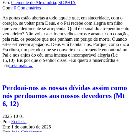
Em:
Clemente de Alexandria
,
SOPHIA
Com:
0 Comentários
As portas estão abertas a todo aquele que, em sinceridade, com o
coração, se voltar para Deus, e o Pai recebe com alegria um filho
que verdadeiramente se arrependa. Qual é o sinal do arrependimento
verdadeiro? Não voltar a cair em velhos erros e arrancar do coração,
pela raiz, os pecados que nos punham em perigo de morte. Quando
estes estiverem apagados, Deus virá habitar-nos. Porque, como diz a
Escritura, um pecador que se converte e se arrepende encontrará no
Pai e nos anjos do céu uma imensa e incomparável alegria (Lc
15,10). Eis por que o Senhor disse: «Eu quero a misericórdia e
não
Leia mais →
Perdoai-nos as nossas dívidas assim como
nós perdoamos aos nossos devedores (Mt
6, 12)
2025-10-01
Por:
Ecclesia
Em:
1 de outubro de 2025