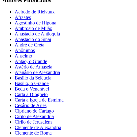
Autores Publicados
Aelredo de Rielvaux
Afraates
Agostinho de Hipona
Ambrosio de Milão
Anastacio de Antioquia
Anastacio do Sinai
André de Creta
Anônimos
Anselmo
Antão, o Grande
Astério de Amaseia
Atanásio de Alexandria
Basílio da Selêucia
Basílio, o Grande
Beda o Venerável
Carta a Diogneto
Carta a Igreja de Esmirna
Cesário de Arles
Cipriano de Cartago
Cirilo de Alexandria
Cirilo de Jerusalém
Clemente de Alexandria
Clemente de Roma