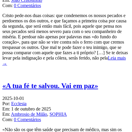
Em:
João Crisóstomo
Com:
0 Comentários
Cristo pede-nos duas coisas: que condenemos os nossos pecados e
perdoemos os dos outros, e que façamos a primeira coisa por causa
da segunda, que será então mais fácil, pois aquele que pensa nos
seus pecados será menos severo para com o seu companheiro de
miséria. E perdoar não apenas por palavras mas «do fundo do
coração», para que não se vire contra nós o ferro com que cremos
trespassar os outros. Que mal te pode fazer o teu inimigo, que se
possa comparar com aquele que fazes a ti próprio? […] Se te deixas
levar pela indignação e pela cólera, serás ferido, não pela
Leia mais
→
«A tua fé te salvou. Vai em paz»
2025-10-01
Por:
Ecclesia
Em:
1 de outubro de 2025
Em:
Ambrosio de Milão
,
SOPHIA
Com:
0 Comentários
«Não são os que têm saúde que precisam de médico, mas sim os