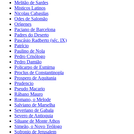
Melitão de Sardes
Misticos Latinos
Nicolau Cabasilas
Odes de Salomão
Orígenes
Paciano de Barcelona
Padres do Deserto
Pascásio Radberto (séc. IX)
Patrício
Paulino de Nola
Pedro Crisólogo
Pedro Damião
Policarpo de Esmirna
Proclus de Constantinopla
Prospero de Aquitania
Prudencio
Pseudo Macario
Rábano Mauro
Romano, o Melode
Salviano de Marselha
Severiano de Gabala
Severo de Antioquia
Siluane de Monte Athos
Simeão, o Novo Teólogo
Sofronio de Jerusalem