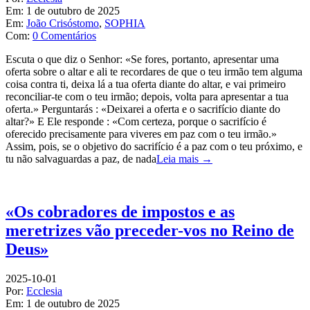
Em:
1 de outubro de 2025
Em:
João Crisóstomo
,
SOPHIA
Com:
0 Comentários
Escuta o que diz o Senhor: «Se fores, portanto, apresentar uma
oferta sobre o altar e ali te recordares de que o teu irmão tem alguma
coisa contra ti, deixa lá a tua oferta diante do altar, e vai primeiro
reconciliar-te com o teu irmão; depois, volta para apresentar a tua
oferta.» Perguntarás : «Deixarei a oferta e o sacrifício diante do
altar?» E Ele responde : «Com certeza, porque o sacrifício é
oferecido precisamente para viveres em paz com o teu irmão.»
Assim, pois, se o objetivo do sacrifício é a paz com o teu próximo, e
tu não salvaguardas a paz, de nada
Leia mais →
«Os cobradores de impostos e as
meretrizes vão preceder-vos no Reino de
Deus»
2025-10-01
Por:
Ecclesia
Em:
1 de outubro de 2025