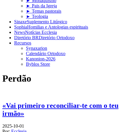
► Monaquismo
► Pais da Igreja
► Temas pastorais
► Teologia
Sinaxe
Suplemento Litúrgico
Sophia
Homilias e Antologias espirituais
News
Notícias Ecclesia
Diretório BR
Diretório Ortodoxo
Recursos
Synaxarion
Calendário Ortodoxo
Kanonion-2026
Byblos Store
Perdão
«Vai primeiro reconciliar-te com o teu
irmão»
2025-10-01
Por:
Ecclesia