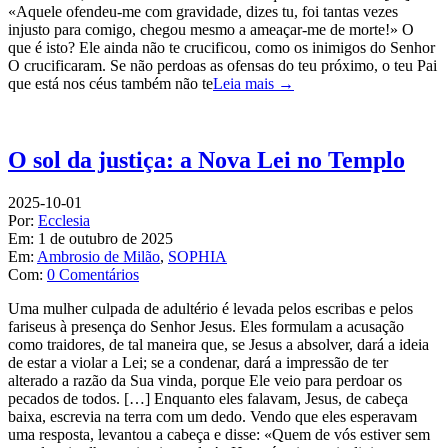
«Aquele ofendeu-me com gravidade, dizes tu, foi tantas vezes
injusto para comigo, chegou mesmo a ameaçar-me de morte!» O
que é isto? Ele ainda não te crucificou, como os inimigos do Senhor
O crucificaram. Se não perdoas as ofensas do teu próximo, o teu Pai
que está nos céus também não te
Leia mais →
O sol da justiça: a Nova Lei no Templo
2025-10-01
Por:
Ecclesia
Em:
1 de outubro de 2025
Em:
Ambrosio de Milão
,
SOPHIA
Com:
0 Comentários
Uma mulher culpada de adultério é levada pelos escribas e pelos
fariseus à presença do Senhor Jesus. Eles formulam a acusação
como traidores, de tal maneira que, se Jesus a absolver, dará a ideia
de estar a violar a Lei; se a condenar, dará a impressão de ter
alterado a razão da Sua vinda, porque Ele veio para perdoar os
pecados de todos. […] Enquanto eles falavam, Jesus, de cabeça
baixa, escrevia na terra com um dedo. Vendo que eles esperavam
uma resposta, levantou a cabeça e disse: «Quem de vós estiver sem