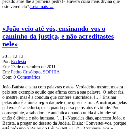
pecado atire-lhe a primeira pedra!» Haverá coisa mais divina que
este veredicto?:
Leia mais →
«João veio até vós, ensinando-vos o
caminho da justiça, e não acreditastes
nele»
2011-12-13
Por:
Ecclesia
Em:
13 de dezembro de 2011
Em:
Pedro Crisólogo
,
SOPHIA
Com:
0 Comentários
João Batista ensina com palavras e atos. Verdadeiro mestre, mostra
pelo seu exemplo aquilo que afirma com a sua palavra. O saber faz
o mestre, mas é a conduta que confere autoridade. […] Ensinar
pelos atos é a única regra daquele que quer instruir. A instrução pelas
palavras é sabedoria; mas quando passa pelos atos é virtude. Por
conseguinte, a sabedoria é autêntica quando unida à virtude: só
então é divina e não humana. […] «Naqueles dias, apareceu João, o
Batista, a pregar no deserto da Judéia. Dizia: ‘Convertei-vos, porque
está próximo o Reino do Céu’» (Mt 3,1-2). «Convertei-vos.»