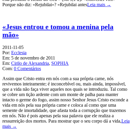
Porque não diz: «Rejubilai»? «Rejubilai antes
Leia mais →
«Jesus entrou e tomou a menina pela
mão»
2011-11-05
Por:
Ecclesia
Em:
5 de novembro de 2011
Em:
Cirilo de Alexandria
,
SOPHIA
Com:
0 Comentários
Assim que Cristo entra em nós com a sua própria carne, nós
revivemos inteiramente; é inconcebível ou, mais ainda, impossível,
que a vida não faça viver aqueles nos quais se introduziu. Tal como
se cobre um tição ardente com um monte de palha para manter
intacto o germe do fogo, assim nosso Senhor Jesus Cristo esconde a
vida em nós pela sua própria carne e coloca aí como que uma
semente de imortalidade, que afasta toda a corrupção que trazemos
em nós. Não é pois apenas pela sua palavra que ele realiza a
ressurreição dos mortos. Para mostrar que o seu corpo dá a vida,
Leia
mais →