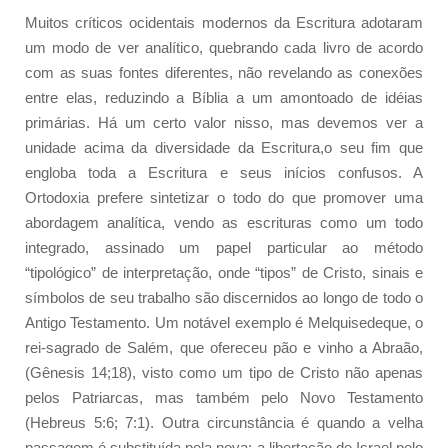
Muitos críticos ocidentais modernos da Escritura adotaram
um modo de ver analítico, quebrando cada livro de acordo
com as suas fontes diferentes, não revelando as conexões
entre elas, reduzindo a Bíblia a um amontoado de idéias
primárias. Há um certo valor nisso, mas devemos ver a
unidade acima da diversidade da Escritura,o seu fim que
engloba toda a Escritura e seus inícios confusos. A
Ortodoxia prefere sintetizar o todo do que promover uma
abordagem analítica, vendo as escrituras como um todo
integrado, assinado um papel particular ao método
“tipológico” de interpretação, onde “tipos” de Cristo, sinais e
símbolos de seu trabalho são discernidos ao longo de todo o
Antigo Testamento. Um notável exemplo é Melquisedeque, o
rei-sagrado de Salém, que ofereceu pão e vinho a Abraão,
(Gênesis 14;18), visto como um tipo de Cristo não apenas
pelos Patriarcas, mas também pelo Novo Testamento
(Hebreus 5:6; 7:1). Outra circunstância é quando a velha
passagem é substituída pela nova: a libertação de Israel pelo