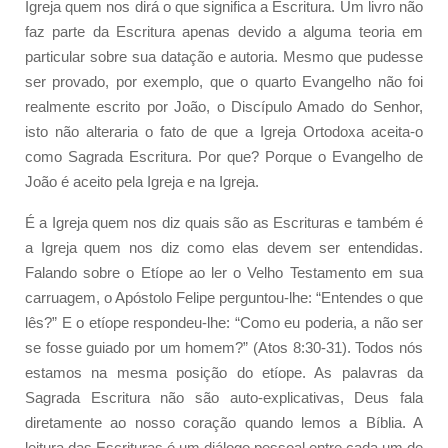
Igreja quem nos dirá o que significa a Escritura. Um livro não
faz parte da Escritura apenas devido a alguma teoria em
particular sobre sua datação e autoria. Mesmo que pudesse
ser provado, por exemplo, que o quarto Evangelho não foi
realmente escrito por João, o Discípulo Amado do Senhor,
isto não alteraria o fato de que a Igreja Ortodoxa aceita-o
como Sagrada Escritura. Por que? Porque o Evangelho de
João é aceito pela Igreja e na Igreja.
É a Igreja quem nos diz quais são as Escrituras e também é
a Igreja quem nos diz como elas devem ser entendidas.
Falando sobre o Etíope ao ler o Velho Testamento em sua
carruagem, o Apóstolo Felipe perguntou-lhe: “Entendes o que
lês?” E o etíope respondeu-lhe: “Como eu poderia, a não ser
se fosse guiado por um homem?” (Atos 8:30-31). Todos nós
estamos na mesma posição do etíope. As palavras da
Sagrada Escritura não são auto-explicativas, Deus fala
diretamente ao nosso coração quando lemos a Bíblia. A
leitura das Escrituras é um diálogo pessoal entre cada um de