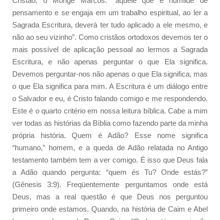
Cristão, o Monge Marcos: “aquele que é humilde de
pensamento e se engaja em um trabalho espiritual, ao ler a
Sagrada Escritura, deverá ter tudo aplicado a ele mesmo, e
não ao seu vizinho”. Como cristãos ortodoxos devemos ter o
mais possível de aplicação pessoal ao lermos a Sagrada
Escritura, e não apenas perguntar o que Ela significa.
Devemos perguntar-nos não apenas o que Ela significa, mas
o que Ela significa para mim. A Escritura é um diálogo entre
o Salvador e eu, é Cristo falando comigo e me respondendo.
Este é o quarto critério em nossa leitura bíblica. Cabe a mim
ver todas as histórias da Bíblia como fazendo parte da minha
própria história. Quem é Adão? Esse nome significa
“humano,” homem, e a queda de Adão relatada no Antigo
testamento também tem a ver comigo. É isso que Deus fala
a Adão quando pergunta: “quem és Tu? Onde estás?”
(Gênesis 3:9). Freqüentemente perguntamos onde está
Deus, mas a real questão é que Deus nos perguntou
primeiro onde estamos. Quando, na história de Caim e Abel