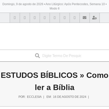
Domingo, 9 de agosto de 2026 • Ano Litúrgico: Após Pentecostes, Semana 10 •
Modo II
BYBLOS
ESTUDOS BÍBLICOS »
Como
ler a Bíblia
POR:
ECCLESIA
EM:
16 DE AGOSTO DE 2024