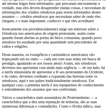
até mesmo leigos bem informados, que procuram sinceramente a
verdade, mas eles devem desaprender muitas coisas, e necessitam de
informações dos cristãos ortodoxos para serem informados destes
assuntos — cristãos ortodoxos que necessitam saber de onde eles
chegam, e o mais importante, conhecer o que eles acreditam!
Ironicamente (ou providencialmente) surge um interesse sobre a
Ortodoxia nos americanos de origem protestante, assim como
quando foram abertas as portas do bloco comunista, quando povo
ortodoxo foi assaltado por uma quantidade sem precedentes de
cultos e religiões.
Desta maneira, os evangélicos e carismáticos americanos vão
tropeçando um no outro — cada um com suas seitas em busca de
prestigio, igualando-se aos russos ateus! Assim, nós ortodoxos
devemos nos apresentar com ainda mais urgência — de um lado, há
a tarefa missionária de apresentar a fé aos protestantes do Ocidente,
e do outro, devemos combater a expansão das heresias entre os
ortodoxos, aqui e nos países tradicionalmente ortodoxos. Em
qualquer caso, a primeira tarefa é nos equiparmos do conhecimento
e entendimento dos assuntos que nos confrontam.
Talvez a característica mais assustadora do Protestantismo — a
característica que a deu uma reputação de teimosia, são as suas
numerosas diferenças e contradições. Como o Hydra mítico, suas