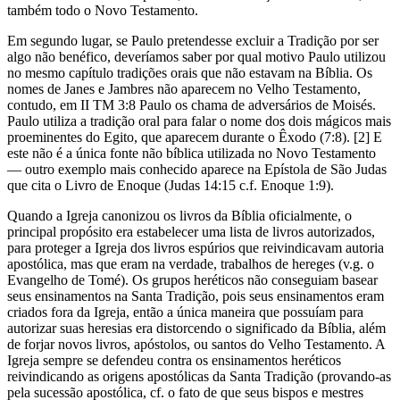
também todo o Novo Testamento.
Em segundo lugar, se Paulo pretendesse excluir a Tradição por ser
algo não benéfico, deveríamos saber por qual motivo Paulo utilizou
no mesmo capítulo tradições orais que não estavam na Bíblia. Os
nomes de Janes e Jambres não aparecem no Velho Testamento,
contudo, em II TM 3:8 Paulo os chama de adversários de Moisés.
Paulo utiliza a tradição oral para falar o nome dos dois mágicos mais
proeminentes do Egito, que aparecem durante o Êxodo (7:8). [2] E
este não é a única fonte não bíblica utilizada no Novo Testamento
— outro exemplo mais conhecido aparece na Epístola de São Judas
que cita o Livro de Enoque (Judas 14:15 c.f. Enoque 1:9).
Quando a Igreja canonizou os livros da Bíblia oficialmente, o
principal propósito era estabelecer uma lista de livros autorizados,
para proteger a Igreja dos livros espúrios que reivindicavam autoria
apostólica, mas que eram na verdade, trabalhos de hereges (v.g. o
Evangelho de Tomé). Os grupos heréticos não conseguiam basear
seus ensinamentos na Santa Tradição, pois seus ensinamentos eram
criados fora da Igreja, então a única maneira que possuíam para
autorizar suas heresias era distorcendo o significado da Bíblia, além
de forjar novos livros, apóstolos, ou santos do Velho Testamento. A
Igreja sempre se defendeu contra os ensinamentos heréticos
reivindicando as origens apostólicas da Santa Tradição (provando-as
pela sucessão apostólica, cf. o fato de que seus bispos e mestres