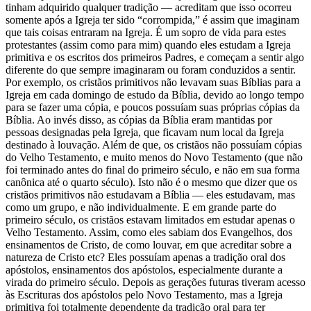
tinham adquirido qualquer tradição — acreditam que isso ocorreu
somente após a Igreja ter sido “corrompida,” é assim que imaginam
que tais coisas entraram na Igreja. É um sopro de vida para estes
protestantes (assim como para mim) quando eles estudam a Igreja
primitiva e os escritos dos primeiros Padres, e começam a sentir algo
diferente do que sempre imaginaram ou foram conduzidos a sentir.
Por exemplo, os cristãos primitivos não levavam suas Bíblias para a
Igreja em cada domingo de estudo da Bíblia, devido ao longo tempo
para se fazer uma cópia, e poucos possuíam suas próprias cópias da
Bíblia. Ao invés disso, as cópias da Bíblia eram mantidas por
pessoas designadas pela Igreja, que ficavam num local da Igreja
destinado à louvação. Além de que, os cristãos não possuíam cópias
do Velho Testamento, e muito menos do Novo Testamento (que não
foi terminado antes do final do primeiro século, e não em sua forma
canônica até o quarto século). Isto não é o mesmo que dizer que os
cristãos primitivos não estudavam a Bíblia — eles estudavam, mas
como um grupo, e não individualmente. E em grande parte do
primeiro século, os cristãos estavam limitados em estudar apenas o
Velho Testamento. Assim, como eles sabiam dos Evangelhos, dos
ensinamentos de Cristo, de como louvar, em que acreditar sobre a
natureza de Cristo etc? Eles possuíam apenas a tradição oral dos
apóstolos, ensinamentos dos apóstolos, especialmente durante a
virada do primeiro século. Depois as gerações futuras tiveram acesso
às Escrituras dos apóstolos pelo Novo Testamento, mas a Igreja
primitiva foi totalmente dependente da tradição oral para ter