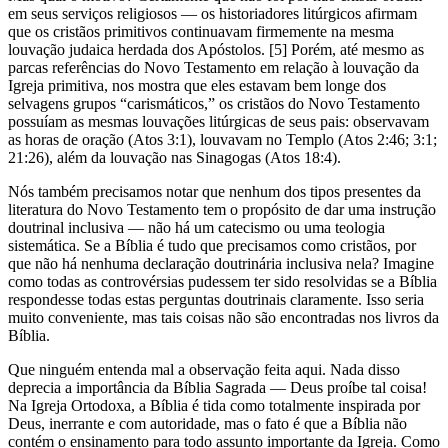
em seus serviços religiosos — os historiadores litúrgicos afirmam
que os cristãos primitivos continuavam firmemente na mesma
louvação judaica herdada dos Apóstolos. [5] Porém, até mesmo as
parcas referências do Novo Testamento em relação à louvação da
Igreja primitiva, nos mostra que eles estavam bem longe dos
selvagens grupos “carismáticos,” os cristãos do Novo Testamento
possuíam as mesmas louvações litúrgicas de seus pais: observavam
as horas de oração (Atos 3:1), louvavam no Templo (Atos 2:46; 3:1;
21:26), além da louvação nas Sinagogas (Atos 18:4).
Nós também precisamos notar que nenhum dos tipos presentes da
literatura do Novo Testamento tem o propósito de dar uma instrução
doutrinal inclusiva — não há um catecismo ou uma teologia
sistemática. Se a Bíblia é tudo que precisamos como cristãos, por
que não há nenhuma declaração doutrinária inclusiva nela? Imagine
como todas as controvérsias pudessem ter sido resolvidas se a Bíblia
respondesse todas estas perguntas doutrinais claramente. Isso seria
muito conveniente, mas tais coisas não são encontradas nos livros da
Bíblia.
Que ninguém entenda mal a observação feita aqui. Nada disso
deprecia a importância da Bíblia Sagrada — Deus proíbe tal coisa!
Na Igreja Ortodoxa, a Bíblia é tida como totalmente inspirada por
Deus, inerrante e com autoridade, mas o fato é que a Bíblia não
contém o ensinamento para todo assunto importante da Igreja. Como