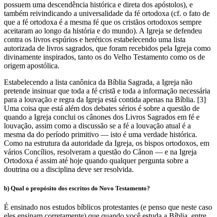
possuem uma descendência histórica e direta dos apóstolos), e
também reivindicando a universalidade da fé ortodoxa (cf. o fato de
que a fé ortodoxa é a mesma fé que os cristãos ortodoxos sempre
aceitaram ao longo da história e do mundo). A Igreja se defendeu
contra os livros espúrios e heréticos estabelecendo uma lista
autorizada de livros sagrados, que foram recebidos pela Igreja como
divinamente inspirados, tanto os do Velho Testamento como os de
origem apostólica.
Estabelecendo a lista canônica da Bíblia Sagrada, a Igreja não
pretende insinuar que toda a fé cristã e toda a informação necessária
para a louvação e regra da Igreja está contida apenas na Bíblia. [3]
Uma coisa que está além dos debates sérios é sobre a questão de
quando a Igreja conclui os cânones dos Livros Sagrados em fé e
louvação, assim como a discussão se a fé a louvação atual é a
mesma da do período primitivo — isto é uma verdade histórica.
Como na estrutura da autoridade da Igreja, os bispos ortodoxos, em
vários Concílios, resolveram a questão do Cânon — e na Igreja
Ortodoxa é assim até hoje quando qualquer pergunta sobre a
doutrina ou a disciplina deve ser resolvida.
b) Qual o propósito dos escritos do Novo Testamento?
É ensinado nos estudos bíblicos protestantes (e penso que neste caso
eles ensinam corretamente) que quando você estuda a Bíblia, entre