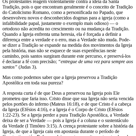
Os protestantes reagem violentamente contra a ideia da Santa
Tradição, pois o que encontram geralmente é o conceito de Tradição
do Catolicismo Romano, como a personificada no Papado, que
desenvolveu novos e desconhecidos dogmas para a igreja (como a
infalibilidade papal, justamente o exemplo mais odioso) — o
ortodoxo não acredita no crescimento ou na mudança da Tradição.
Quando a Igreja enfrenta uma heresia, ela é forçada a definir a
diferença entre a verdade e o erro, mas a Verdade não muda. Pode-
se dizer a Tradição se expande na medida dos movimentos da Igreja
pela história, mas não se esquece de suas experiências neste
caminho, pois santos surgiram durante este percurso, e preservá-los
é declarar a fé com precisão;
“entregue de uma vez para sempre aos
santos”
(Judas 3).
Mas como podemos saber que a Igreja preservou a Tradição
Apostólica em toda sua pureza?
A resposta curta é de que Deus a preservou na Igreja pois Ele
prometeu que faria isso. Cristo disse que sua Igreja não seria vencida
pelos portões do inferno (Mateus 16:18), e de que Cristo é a cabeça
da Igreja (Efésios 4:16), e a Igreja é o Corpo de Cristo (Efésios
1:22-23). Se a Igreja perder a pura Tradição Apostólica, a Verdade
deixa de ser a Verdade — pois a Igreja é a coluna e o sustentáculo
da Verdade (I Timóteo 3:15). A crença protestante sobre a história da
Igreja, de que a Igreja caiu em apostasia durante o período de