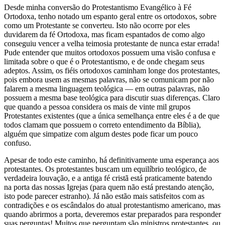
Desde minha conversão do Protestantismo Evangélico à Fé
Ortodoxa, tenho notado um espanto geral entre os ortodoxos, sobre
como um Protestante se converteu. Isto não ocorre por eles
duvidarem da fé Ortodoxa, mas ficam espantados de como algo
conseguiu vencer a velha teimosia protestante de nunca estar errada!
Pude entender que muitos ortodoxos possuem uma visão confusa e
limitada sobre o que é o Protestantismo, e de onde chegam seus
adeptos. Assim, os fiéis ortodoxos caminham longe dos protestantes,
pois embora usem as mesmas palavras, não se comunicam por não
falarem a mesma linguagem teológica — em outras palavras, não
possuem a mesma base teológica para discutir suas diferenças. Claro
que quando a pessoa considera os mais de vinte mil grupos
Protestantes existentes (que a única semelhança entre eles é a de que
todos clamam que possuem o correto entendimento da Bíblia),
alguém que simpatize com algum destes pode ficar um pouco
confuso.
Apesar de todo este caminho, há definitivamente uma esperança aos
protestantes. Os protestantes buscam um equilíbrio teológico, de
verdadeira louvação, e a antiga fé cristã está praticamente batendo
na porta das nossas Igrejas (para quem não está prestando atenção,
isto pode parecer estranho). Já não estão mais satisfeitos com as
contradições e os escândalos do atual protestantismo americano, mas
quando abrirmos a porta, deveremos estar preparados para responder
suas perguntas! Muitos que perguntam são ministros protestantes, ou