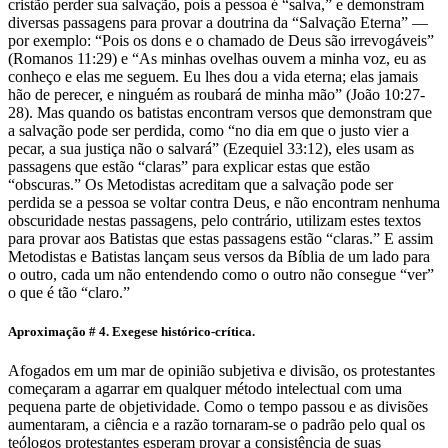
cristão perder sua salvação, pois a pessoa é “salva,” e demonstram
diversas passagens para provar a doutrina da “Salvação Eterna” —
por exemplo: “Pois os dons e o chamado de Deus são irrevogáveis”
(Romanos 11:29) e “As minhas ovelhas ouvem a minha voz, eu as
conheço e elas me seguem. Eu lhes dou a vida eterna; elas jamais
hão de perecer, e ninguém as roubará de minha mão” (João 10:27-
28). Mas quando os batistas encontram versos que demonstram que
a salvação pode ser perdida, como “no dia em que o justo vier a
pecar, a sua justiça não o salvará” (Ezequiel 33:12), eles usam as
passagens que estão “claras” para explicar estas que estão
“obscuras.” Os Metodistas acreditam que a salvação pode ser
perdida se a pessoa se voltar contra Deus, e não encontram nenhuma
obscuridade nestas passagens, pelo contrário, utilizam estes textos
para provar aos Batistas que estas passagens estão “claras.” E assim
Metodistas e Batistas lançam seus versos da Bíblia de um lado para
o outro, cada um não entendendo como o outro não consegue “ver”
o que é tão “claro.”
Aproximação # 4. Exegese histórico-crítica.
Afogados em um mar de opinião subjetiva e divisão, os protestantes
começaram a agarrar em qualquer método intelectual com uma
pequena parte de objetividade. Como o tempo passou e as divisões
aumentaram, a ciência e a razão tornaram-se o padrão pelo qual os
teólogos protestantes esperam provar a consistência de suas