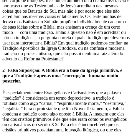
seu corpo de tradições, mas nunca admitem ou a chama disso. Não é
por acaso que as Testemunhas de Jeová acreditam nas mesmas
coisas que os Batistas do Sul, mas não é por acaso que eles não
acreditam nas mesmas coisas enfaticamente. Os Testemunhas de
Jeová e os Batistas do Sul não propõem individualmente cada uma
de suas idéias sobre a Bíblia, mas ensinam a crença de um certo
modo — com uma tradição. Então a questão não é em acreditar ou
não na tradição — a pergunta correta é qual a tradição que devermos
usar para interpretar a Bíblia? Em qual tradição podemos confiar, na
Tradição Apostólica da Igreja Ortodoxa, ou na confusa e moderna
tradição do protestantismo, que não possui nenhuma raiz além do
advento da Reforma Protestante?
2º Falsa Suposição: A Bíblia era a base da Igreja primitiva, e
que a Tradição é apenas uma "corrupção" humana muito
posterior.
É especialmente entre Evangélicos e Carismáticos que a palavra
“tradição” é considerada um termo depreciativo, a tradição é
rotulada como algo “carnal,” “espiritualmente morta,” “destrutiva,”
“legalista.” Para o protestante que lê o Novo Testamento, a Bíblia
condena a tradição como algo oposto à Bíblia. A imagem que eles
têm dos cristãos primitivos é de que eles eram como os evangélicos
ou carismáticos do século XX! Para eles é inconcebível que os
cristãos primitivos possuíam uma louvação litúrgica, ou que eles