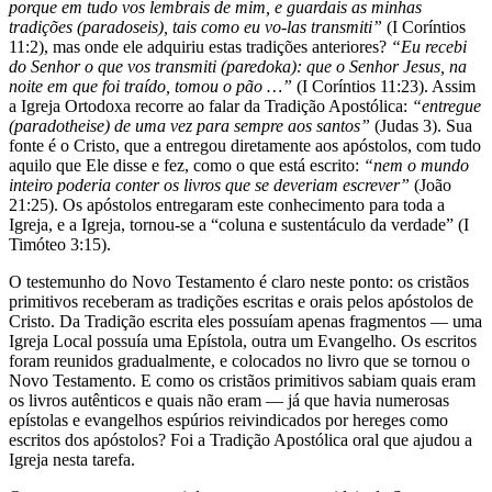
porque em tudo vos lembrais de mim, e guardais as minhas
tradições (paradoseis), tais como eu vo-las transmiti”
(I Coríntios
11:2), mas onde ele adquiriu estas tradições anteriores?
“Eu recebi
do Senhor o que vos transmiti (paredoka): que o Senhor Jesus, na
noite em que foi traído, tomou o pão …”
(I Coríntios 11:23). Assim
a Igreja Ortodoxa recorre ao falar da Tradição Apostólica:
“entregue
(paradotheise) de uma vez para sempre aos santos”
(Judas 3). Sua
fonte é o Cristo, que a entregou diretamente aos apóstolos, com tudo
aquilo que Ele disse e fez, como o que está escrito:
“nem o mundo
inteiro poderia conter os livros que se deveriam escrever”
(João
21:25). Os apóstolos entregaram este conhecimento para toda a
Igreja, e a Igreja, tornou-se a “coluna e sustentáculo da verdade” (I
Timóteo 3:15).
O testemunho do Novo Testamento é claro neste ponto: os cristãos
primitivos receberam as tradições escritas e orais pelos apóstolos de
Cristo. Da Tradição escrita eles possuíam apenas fragmentos — uma
Igreja Local possuía uma Epístola, outra um Evangelho. Os escritos
foram reunidos gradualmente, e colocados no livro que se tornou o
Novo Testamento. E como os cristãos primitivos sabiam quais eram
os livros autênticos e quais não eram — já que havia numerosas
epístolas e evangelhos espúrios reivindicados por hereges como
escritos dos apóstolos? Foi a Tradição Apostólica oral que ajudou a
Igreja nesta tarefa.