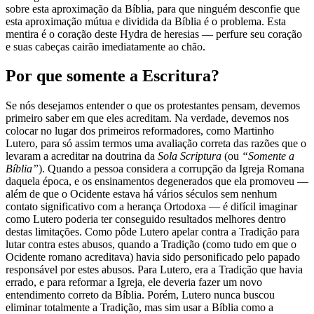
sobre esta aproximação da Bíblia, para que ninguém desconfie que
esta aproximação mútua e dividida da Bíblia é o problema. Esta
mentira é o coração deste Hydra de heresias — perfure seu coração
e suas cabeças cairão imediatamente ao chão.
Por que somente a Escritura?
Se nós desejamos entender o que os protestantes pensam, devemos
primeiro saber em que eles acreditam. Na verdade, devemos nos
colocar no lugar dos primeiros reformadores, como Martinho
Lutero, para só assim termos uma avaliação correta das razões que o
levaram a acreditar na doutrina da
Sola Scriptura
(ou
“Somente a
Bíblia”
). Quando a pessoa considera a corrupção da Igreja Romana
daquela época, e os ensinamentos degenerados que ela promoveu —
além de que o Ocidente estava há vários séculos sem nenhum
contato significativo com a herança Ortodoxa — é difícil imaginar
como Lutero poderia ter conseguido resultados melhores dentro
destas limitações. Como pôde Lutero apelar contra a Tradição para
lutar contra estes abusos, quando a Tradição (como tudo em que o
Ocidente romano acreditava) havia sido personificado pelo papado
responsável por estes abusos. Para Lutero, era a Tradição que havia
errado, e para reformar a Igreja, ele deveria fazer um novo
entendimento correto da Bíblia. Porém, Lutero nunca buscou
eliminar totalmente a Tradição, mas sim usar a Bíblia como a