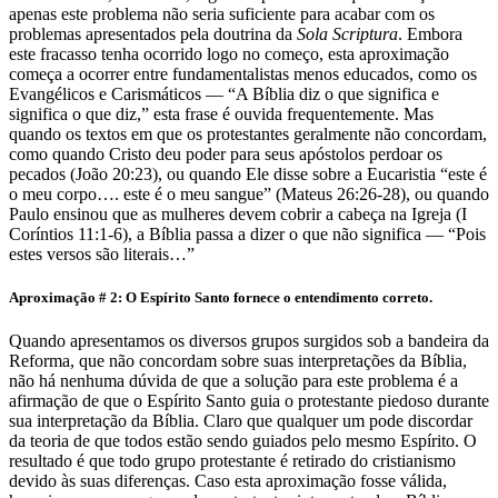
apenas este problema não seria suficiente para acabar com os
problemas apresentados pela doutrina da
Sola Scriptura
. Embora
este fracasso tenha ocorrido logo no começo, esta aproximação
começa a ocorrer entre fundamentalistas menos educados, como os
Evangélicos e Carismáticos — “A Bíblia diz o que significa e
significa o que diz,” esta frase é ouvida frequentemente. Mas
quando os textos em que os protestantes geralmente não concordam,
como quando Cristo deu poder para seus apóstolos perdoar os
pecados (João 20:23), ou quando Ele disse sobre a Eucaristia “este é
o meu corpo…. este é o meu sangue” (Mateus 26:26-28), ou quando
Paulo ensinou que as mulheres devem cobrir a cabeça na Igreja (I
Coríntios 11:1-6), a Bíblia passa a dizer o que não significa — “Pois
estes versos são literais…”
Aproximação # 2: O Espírito Santo fornece o entendimento correto.
Quando apresentamos os diversos grupos surgidos sob a bandeira da
Reforma, que não concordam sobre suas interpretações da Bíblia,
não há nenhuma dúvida de que a solução para este problema é a
afirmação de que o Espírito Santo guia o protestante piedoso durante
sua interpretação da Bíblia. Claro que qualquer um pode discordar
da teoria de que todos estão sendo guiados pelo mesmo Espírito. O
resultado é que todo grupo protestante é retirado do cristianismo
devido às suas diferenças. Caso esta aproximação fosse válida,