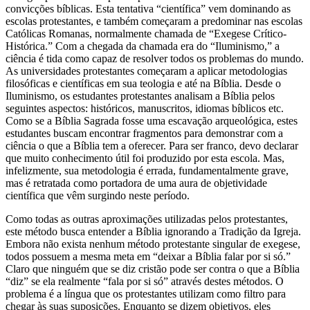
convicções bíblicas. Esta tentativa “científica” vem dominando as
escolas protestantes, e também começaram a predominar nas escolas
Católicas Romanas, normalmente chamada de “Exegese Crítico-
Histórica.” Com a chegada da chamada era do “Iluminismo,” a
ciência é tida como capaz de resolver todos os problemas do mundo.
As universidades protestantes começaram a aplicar metodologias
filosóficas e científicas em sua teologia e até na Bíblia. Desde o
Iluminismo, os estudantes protestantes analisam a Bíblia pelos
seguintes aspectos: históricos, manuscritos, idiomas bíblicos etc.
Como se a Bíblia Sagrada fosse uma escavação arqueológica, estes
estudantes buscam encontrar fragmentos para demonstrar com a
ciência o que a Bíblia tem a oferecer. Para ser franco, devo declarar
que muito conhecimento útil foi produzido por esta escola. Mas,
infelizmente, sua metodologia é errada, fundamentalmente grave,
mas é retratada como portadora de uma aura de objetividade
científica que vêm surgindo neste período.
Como todas as outras aproximações utilizadas pelos protestantes,
este método busca entender a Bíblia ignorando a Tradição da Igreja.
Embora não exista nenhum método protestante singular de exegese,
todos possuem a mesma meta em “deixar a Bíblia falar por si só.”
Claro que ninguém que se diz cristão pode ser contra o que a Bíblia
“diz” se ela realmente “fala por si só” através destes métodos. O
problema é a língua que os protestantes utilizam como filtro para
chegar às suas suposições. Enquanto se dizem objetivos, eles