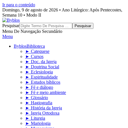
Ir para o conteúdo
Domingo, 9 de agosto de 2026 • Ano Litúrgico: Após Pentecostes,
Semana 10 • Modo II
Byblos
Pesquisar
Menu De Navegação Secundário
Menu
Byblos
Biblioteca
► Catequese
► Cursos
► Doc. da Igreja
► Doutrina Social
► Eclesiologia
► Espiritualidade
► Estudos bíblicos
► Fé e diálogo
► Fé e meio ambiente
► Glossário
► Hagiografia
► História da Igreja
► Igreja Ortodoxa
► Liturgia
► Mariologia