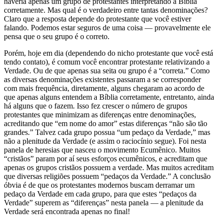
haveria apenas um grupo de protestantes interpretando a Bíblia
corretamente. Mas qual é o verdadeiro entre tantas denominações?
Claro que a resposta depende do protestante que você estiver
falando. Podemos estar seguros de uma coisa — provavelmente ele
pensa que o seu grupo é o correto.
Porém, hoje em dia (dependendo do nicho protestante que você está
tendo contato), é comum você encontrar protestante relativizando a
Verdade. Ou de que apenas sua seita ou grupo é a “correta.” Como
as diversas denominações existentes passaram a se corresponder
com mais frequência, diretamente, alguns chegaram ao acordo de
que apenas alguns entendem a Bíblia corretamente, entretanto, ainda
há alguns que o fazem. Isso fez crescer o número de grupos
protestantes que minimizam as diferenças entre denominações,
acreditando que “em nome do amor” estas diferenças “não são tão
grandes.” Talvez cada grupo possua “um pedaço da Verdade,” mas
não a plenitude da Verdade (e assim o raciocínio segue). Foi nesta
panela de heresias que nasceu o movimento Ecumênico. Muitos
“cristãos” param por aí seus esforços ecumênicos, e acreditam que
apenas os grupos cristãos possuem a verdade. Mas muitos acreditam
que diversas religiões possuem “pedaços da Verdade.” A conclusão
óbvia é de que os protestantes modernos buscam derramar um
pedaço da Verdade em cada grupo, para que estes “pedaços da
Verdade” superem as “diferenças” nesta panela — a plenitude da
Verdade será encontrada apenas no final!