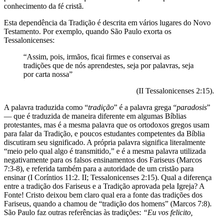
conhecimento da fé cristã.
Esta dependência da Tradição é descrita em vários lugares do Novo
Testamento. Por exemplo, quando São Paulo exorta os
Tessalonicenses:
“Assim, pois, irmãos, ficai firmes e conservai as
tradições que de nós aprendestes, seja por palavras, seja
por carta nossa”
(II Tessalonicenses 2:15).
A palavra traduzida como “
tradição
” é a palavra grega “
paradosis
”
— que é traduzida de maneira diferente em algumas Bíblias
protestantes, mas é a mesma palavra que os ortodoxos gregos usam
para falar da Tradição, e poucos estudantes competentes da Bíblia
discutiram seu significado. A própria palavra significa literalmente
“meio pelo qual algo é transmitido,” e é a mesma palavra utilizada
negativamente para os falsos ensinamentos dos Fariseus (Marcos
7:3-8), e referida também para a autoridade de um cristão para
ensinar (I Coríntios 11:2. II; Tessalonicenses 2:15). Qual a diferença
entre a tradição dos Fariseus e a Tradição aprovada pela Igreja? A
Fonte! Cristo deixou bem claro qual era a fonte das tradições dos
Fariseus, quando a chamou de “tradição dos homens” (Marcos 7:8).
São Paulo faz outras referências às tradições:
“Eu vos felicito,