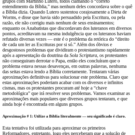
grupos com Martinho Lutero, todos clamando o “correto
entendimento da Bíblia,” mas nenhum deles concordava sobre o quê
a Bíblia dizia. Quando Lutero sustentou corajosamente a Dieta de
Worms, e disse que havia sido persuadido pela Escritura, ou pela
razão, ele não corrigiu mais nenhum de seus ensinamentos;
enquanto os Anabatistas que discordavam dos luteranos em diversos
pontos, acreditavam na mesma indulgência que os luteranos haviam
refutado diversas vezes — este é o problema da retórica do “direito
de cada um ler as Escrituras por si só.” Além dos óbvios e
desgostosos problemas que dividiram o protestantismo rapidamente
após a apresentação da doutrina da
Sola Scriptura
, os protestantes
não conseguiram derrotar o Papa, então eles concluíram que o
problema estava nessas desavenças, em outras palavras, nenhuma
das seitas estava lendo a Bíblia corretamente. Tentaram várias
aproximações definitivas para solucionar este problema. Claro que
estas aproximações poderiam acabar com os diversos e infinitos
cismas, mas os protestantes procuram até hoje a “chave
metodológica” que irá resolver seus problemas. Vamos examinar as
aproximações mais populares que diversos grupos tentaram, e que
ainda hoje é encontrada em alguns grupos.
Aproximação # 1: Utilize a Bíblia literalmente — seu significado é claro.
Esta tentativa foi utilizada para aproximar os primeiros
Reformadores, entretanto, logo eles perceberam que a solução de