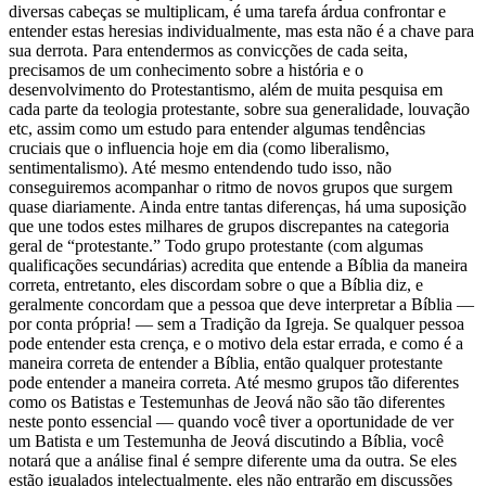
diversas cabeças se multiplicam, é uma tarefa árdua confrontar e
entender estas heresias individualmente, mas esta não é a chave para
sua derrota. Para entendermos as convicções de cada seita,
precisamos de um conhecimento sobre a história e o
desenvolvimento do Protestantismo, além de muita pesquisa em
cada parte da teologia protestante, sobre sua generalidade, louvação
etc, assim como um estudo para entender algumas tendências
cruciais que o influencia hoje em dia (como liberalismo,
sentimentalismo). Até mesmo entendendo tudo isso, não
conseguiremos acompanhar o ritmo de novos grupos que surgem
quase diariamente. Ainda entre tantas diferenças, há uma suposição
que une todos estes milhares de grupos discrepantes na categoria
geral de “protestante.” Todo grupo protestante (com algumas
qualificações secundárias) acredita que entende a Bíblia da maneira
correta, entretanto, eles discordam sobre o que a Bíblia diz, e
geralmente concordam que a pessoa que deve interpretar a Bíblia —
por conta própria! — sem a Tradição da Igreja. Se qualquer pessoa
pode entender esta crença, e o motivo dela estar errada, e como é a
maneira correta de entender a Bíblia, então qualquer protestante
pode entender a maneira correta. Até mesmo grupos tão diferentes
como os Batistas e Testemunhas de Jeová não são tão diferentes
neste ponto essencial — quando você tiver a oportunidade de ver
um Batista e um Testemunha de Jeová discutindo a Bíblia, você
notará que a análise final é sempre diferente uma da outra. Se eles
estão igualados intelectualmente, eles não entrarão em discussões