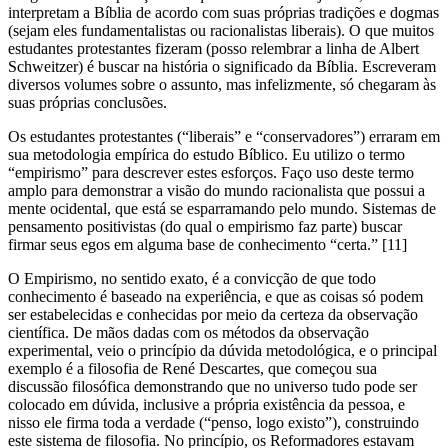
interpretam a Bíblia de acordo com suas próprias tradições e dogmas
(sejam eles fundamentalistas ou racionalistas liberais). O que muitos
estudantes protestantes fizeram (posso relembrar a linha de Albert
Schweitzer) é buscar na história o significado da Bíblia. Escreveram
diversos volumes sobre o assunto, mas infelizmente, só chegaram às
suas próprias conclusões.
Os estudantes protestantes (“liberais” e “conservadores”) erraram em
sua metodologia empírica do estudo Bíblico. Eu utilizo o termo
“empirismo” para descrever estes esforços. Faço uso deste termo
amplo para demonstrar a visão do mundo racionalista que possui a
mente ocidental, que está se esparramando pelo mundo. Sistemas de
pensamento positivistas (do qual o empirismo faz parte) buscar
firmar seus egos em alguma base de conhecimento “certa.” [11]
O Empirismo, no sentido exato, é a convicção de que todo
conhecimento é baseado na experiência, e que as coisas só podem
ser estabelecidas e conhecidas por meio da certeza da observação
científica. De mãos dadas com os métodos da observação
experimental, veio o princípio da dúvida metodológica, e o principal
exemplo é a filosofia de René Descartes, que começou sua
discussão filosófica demonstrando que no universo tudo pode ser
colocado em dúvida, inclusive a própria existência da pessoa, e
nisso ele firma toda a verdade (“penso, logo existo”), construindo
este sistema de filosofia. No princípio, os Reformadores estavam