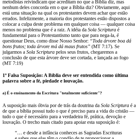
metodistas reivindicam que acreditam no que a Bíblia diz, mas
nenhum deles concorda em o que a Bíblia diz? Obviamente, aqui
está uma situação na qual os protestantes devem achar que estão
errados. Infelizmente, a maioria dos protestantes estão dispostos a
colocar a culpa deste problema em qualquer coisa — qualquer coisa
menos no problema que é a raiz. A idéia da
Sola Scriptura
é
fundamental para o Protestantismo tanto que para nega-la, é
questionar Deus, como disse Nosso Senhor:
“Toda árvore boa dá
bons frutos; toda árvore má dá maus frutos”
(MT 7:17). Se
julgarmos a
Sola Scriptura
pelos seus frutos, chegaremos a
conclusão de que esta árvore deve ser cortada, e lançada ao fogo
(MT 7:19)
1º Falsa Suposição: A Bíblia deve ser entendida como última
palavra sobre a fé, piedade e louvação.
a) É o ensinamento da Escritura "totalmente suficiente"?
A suposição mais óbvia por de trás da doutrina da
Sola Scriptura
é a
de que a bíblia possui tudo o que é preciso para a vida do cristão —
tudo o que é necessário para a verdadeira fé, prática, devoção e
louvação. O trecho mais citado para apoiar esta suposição é:
“… e desde a infância conheces as Sagradas Escrituras
e sabes que elas têm o condão de te proporcionar a