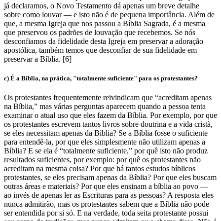
já declaramos, o Novo Testamento dá apenas um breve detalhe
sobre como louvar — e isto não é de pequena importância. Além de
que, a mesma Igreja que nos passou a Bíblia Sagrada, é a mesma
que preservou os padrões de louvação que recebemos. Se nós
desconfiamos da fidelidade desta Igreja em preservar a adoração
apostólica, também temos que desconfiar de sua fidelidade em
preservar a Bíblia. [6]
c) É a Bíblia, na prática, "totalmente suficiente" para os protestantes?
Os protestantes frequentemente reivindicam que “acreditam apenas
na Bíblia,” mas várias perguntas aparecem quando a pessoa tenta
examinar o atual uso que eles fazem da Bíblia. Por exemplo, por que
os protestantes escrevem tantos livros sobre doutrina e a vida cristã,
se eles necessitam apenas da Bíblia? Se a Bíblia fosse o suficiente
para entendê-la, por que eles simplesmente não utilizam apenas a
Bíblia? E se ela é “totalmente suficiente,” por quê isto não produz
resultados suficientes, por exemplo: por quê os protestantes não
acreditam na mesma coisa? Por que há tantos estudos bíblicos
protestantes, se eles precisam apenas da Bíblia? Por que eles buscam
outras áreas e materiais? Por que eles ensinam a bíblia ao povo —
ao invés de apenas ler as Escrituras para as pessoas? A resposta eles
nunca admitirão, mas os protestantes sabem que a Bíblia não pode
ser entendida por si só. E na verdade, toda seita protestante possui