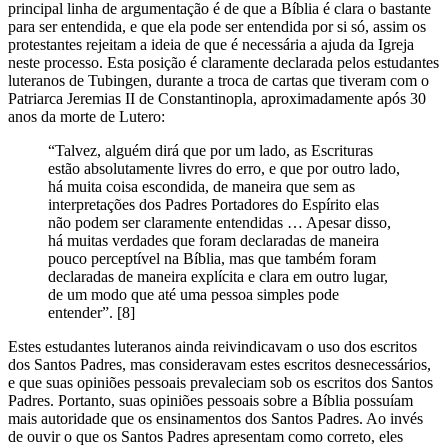
principal linha de argumentação é de que a Bíblia é clara o bastante
para ser entendida, e que ela pode ser entendida por si só, assim os
protestantes rejeitam a ideia de que é necessária a ajuda da Igreja
neste processo. Esta posição é claramente declarada pelos estudantes
luteranos de Tubingen, durante a troca de cartas que tiveram com o
Patriarca Jeremias II de Constantinopla, aproximadamente após 30
anos da morte de Lutero:
“Talvez, alguém dirá que por um lado, as Escrituras
estão absolutamente livres do erro, e que por outro lado,
há muita coisa escondida, de maneira que sem as
interpretações dos Padres Portadores do Espírito elas
não podem ser claramente entendidas … Apesar disso,
há muitas verdades que foram declaradas de maneira
pouco perceptível na Bíblia, mas que também foram
declaradas de maneira explícita e clara em outro lugar,
de um modo que até uma pessoa simples pode
entender”. [8]
Estes estudantes luteranos ainda reivindicavam o uso dos escritos
dos Santos Padres, mas consideravam estes escritos desnecessários,
e que suas opiniões pessoais prevaleciam sob os escritos dos Santos
Padres. Portanto, suas opiniões pessoais sobre a Bíblia possuíam
mais autoridade que os ensinamentos dos Santos Padres. Ao invés
de ouvir o que os Santos Padres apresentam como correto, eles