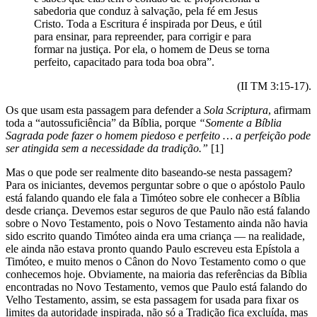
sabedoria que conduz à salvação, pela fé em Jesus
Cristo. Toda a Escritura é inspirada por Deus, e útil
para ensinar, para repreender, para corrigir e para
formar na justiça. Por ela, o homem de Deus se torna
perfeito, capacitado para toda boa obra”.
(II TM 3:15-17).
Os que usam esta passagem para defender a
Sola Scriptura
, afirmam
toda a “autossuficiência” da Bíblia, porque
“Somente a Bíblia
Sagrada pode fazer o homem piedoso e perfeito … a perfeição pode
ser atingida sem a necessidade da tradição.”
[1]
Mas o que pode ser realmente dito baseando-se nesta passagem?
Para os iniciantes, devemos perguntar sobre o que o apóstolo Paulo
está falando quando ele fala a Timóteo sobre ele conhecer a Bíblia
desde criança. Devemos estar seguros de que Paulo não está falando
sobre o Novo Testamento, pois o Novo Testamento ainda não havia
sido escrito quando Timóteo ainda era uma criança — na realidade,
ele ainda não estava pronto quando Paulo escreveu esta Epístola a
Timóteo, e muito menos o Cânon do Novo Testamento como o que
conhecemos hoje. Obviamente, na maioria das referências da Bíblia
encontradas no Novo Testamento, vemos que Paulo está falando do
Velho Testamento, assim, se esta passagem for usada para fixar os
limites da autoridade inspirada, não só a Tradição fica excluída, mas