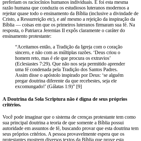
preferiam os raciocínios humanos individuais. E foi esta mesma
razão humana que conduziu os estudiosos luteranos modernos a
rejeitar quase todo o ensinamento da Bíblia (inclusive a divindade de
Cristo, a Ressurreição etc), e até mesmo a rejeição da inspiração da
Bíblia — coisas em que os primeiros luteranos firmaram sua fé. Na
resposta, o Patriarca Jeremias II expôs claramente o caráter do
ensinamento protestante:
“Aceitamos então, a Tradição da Igreja com o coração
sincero, e não com as múltiplas razões. ‘Deus criou o
homem reto, mas é ele que procura os extravios’
(Eclesiastes 7:29). Que não nos seja permitido aprender
uma fé condenada pela Tradição dos Santos Padres.
Assim disse o apóstolo inspirado por Deus: ‘se alguém
pregar doutrina diferente da que recebestes, seja ele
excomungado!’ (Gálatas 1:9)” [9]
A Doutrina da Sola Scriptura não é digna de seus próprios
critérios.
Você pode imaginar que o sistema de crenças protestante tem como
sua principal doutrina a teoria de que somente a Bíblia possui
autoridade em assuntos de fé, buscando provar que esta doutrina tem
seus próprios critérios. A pessoa provavelmente espera que os
protestantes mostrem diversos textos da Bíblia que prove esta