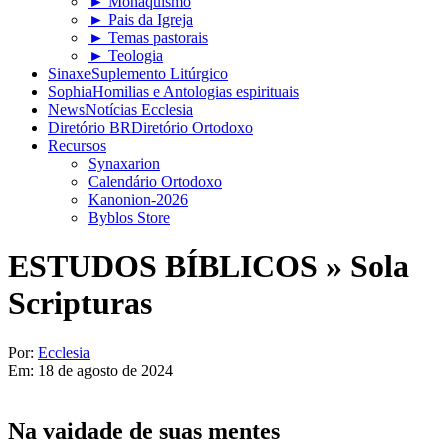
► Monaquismo
► Pais da Igreja
► Temas pastorais
► Teologia
Sinaxe
Suplemento Litúrgico
Sophia
Homilias e Antologias espirituais
News
Notícias Ecclesia
Diretório BR
Diretório Ortodoxo
Recursos
Synaxarion
Calendário Ortodoxo
Kanonion-2026
Byblos Store
ESTUDOS BÍBLICOS »
Sola
Scripturas
Por:
Ecclesia
Em:
18 de agosto de 2024
Na vaidade de suas mentes