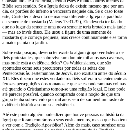
Constantino até a Reforma, deixou estes e muitos outros trechos da
Bíblia sem sentido. Se a Igreja deixa de existir, mesmo que por um
dia, os portões do inferno a venceram naquele dia. Se o caso fosse
este, Cristo teria descrito de maneira diferente a Igreja na parábola
da semente de mostarda (Mateus 13:31-32), Ele deveria ter falado
que no lugar da semente uma nova semente teria brotado mais tarde
— mas ao invés disso, Ele usou a figura de uma semente de
mostarda que começa pequena, mas cresce continuamente e se torna
a maior planta do jardim.
Sobre esta posição, deveria ter existido algum grupo verdadeiro de
fiéis protestantes, que sobreviveram durante mil anos nas cavernas,
mas onde está a evidência deles? Os Waldensianos, que são
apontados como seus precursores por todas as seitas dos
Pentecostais às Testemunhas de Jeová, não existiam antes do século
XII. Eles dizem que estes verdadeiros fiéis sofreram valentemente as
ferozes perseguições dos romanos, e que se esconderam nas colinas
até quando o Cristianismo tornou-se uma religião legal. E isso pode
até parecer possível, quando comparada com a noção de que um
grupo tenha sobrevivido por mil anos sem deixar nenhum rastro de
evidência histórica sobre sua existência.
Até este ponto alguém pode dizer que houve pessoas na história da
Igreja que foram contrários a seus ensinamentos, mas o que isso tem
a ver com a Tradição Apostólica? Além do mais, caso surgisse uma