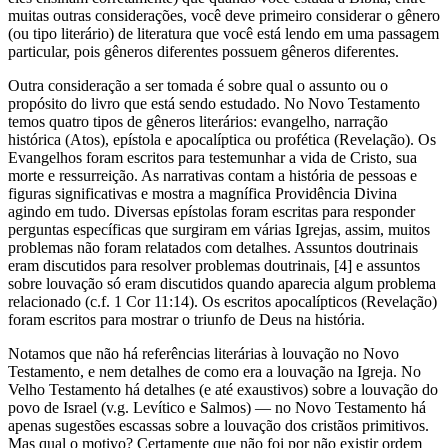
muitas outras considerações, você deve primeiro considerar o gênero
(ou tipo literário) de literatura que você está lendo em uma passagem
particular, pois gêneros diferentes possuem gêneros diferentes.
Outra consideração a ser tomada é sobre qual o assunto ou o
propósito do livro que está sendo estudado. No Novo Testamento
temos quatro tipos de gêneros literários: evangelho, narração
histórica (Atos), epístola e apocalíptica ou profética (Revelação). Os
Evangelhos foram escritos para testemunhar a vida de Cristo, sua
morte e ressurreição. As narrativas contam a história de pessoas e
figuras significativas e mostra a magnífica Providência Divina
agindo em tudo. Diversas epístolas foram escritas para responder
perguntas específicas que surgiram em várias Igrejas, assim, muitos
problemas não foram relatados com detalhes. Assuntos doutrinais
eram discutidos para resolver problemas doutrinais, [4] e assuntos
sobre louvação só eram discutidos quando aparecia algum problema
relacionado (c.f. 1 Cor 11:14). Os escritos apocalípticos (Revelação)
foram escritos para mostrar o triunfo de Deus na história.
Notamos que não há referências literárias à louvação no Novo
Testamento, e nem detalhes de como era a louvação na Igreja. No
Velho Testamento há detalhes (e até exaustivos) sobre a louvação do
povo de Israel (v.g. Levítico e Salmos) — no Novo Testamento há
apenas sugestões escassas sobre a louvação dos cristãos primitivos.
Mas qual o motivo? Certamente que não foi por não existir ordem