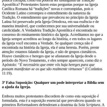
prática corrupta, como ela poderia ser distinguida da Tradição
Apostólica? Protestantes fazem estas perguntas porque na Igreja
Católica Romana há “tradições” novas e corrompidas, pois o
Ocidente Latino corrompeu o entendimento da natureza da
Tradição. O entendimento que prevaleceu no princípio da Igreja
Latina foi preservado pela Igreja Ortodoxa, em sua essência e de
maneira imutável, que conhecemos por sua universalidade ou
catolicidade. A Verdadeira Tradição Apostólica é encontrada no
consenso do ensinamento histórico da Igreja. Acreditamos no que a
Igreja sempre acreditou ao longo da história, e em todos os lugares
da Igreja você encontra a Verdade. Se qualquer crença não é
encontrada na história da Igreja, ela é uma heresia. Porém, preste
atenção: estamos falando da Igreja, e não de grupos cismáticos.
Houve cismáticos e hereges que se afastaram da Igreja desde o
período do Novo Testamento, e eles sempre aparecem, como diz o
Apóstolo:
“É necessário que entre vós haja hereges para que
possam manifestar-se os que são realmente virtuosos”
(I Coríntios
11:19).
3º Falsa Suposição: Qualquer um pode interpretar a Bíblia sem
a ajuda da Igreja.
Embora muitos protestantes discordem de como esta suposição é
formulada, esta é a suposição essencial que prevaleceu quando os
primeiros Reformadores defenderam a doutrina da
Sola Scriptura
. A