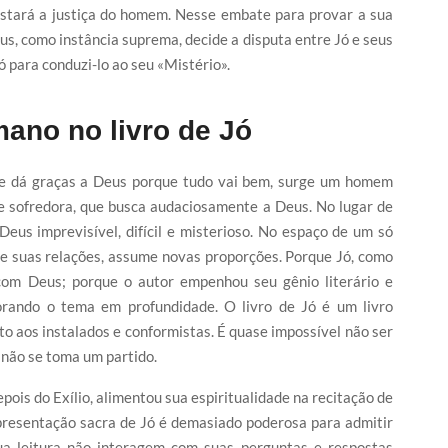
estará a justiça do homem. Nesse embate para provar a sua
eus, como instância suprema, decide a disputa entre Jó e seus
 para conduzi-lo ao seu «Mistério».
ano no livro de Jó
ue dá graças a Deus porque tudo vai bem, surge um homem
e sofredora, que busca audaciosamente a Deus. No lugar de
us imprevisível, difícil e misterioso. No espaço de um só
de suas relações, assume novas proporções. Porque Jó, como
om Deus; porque o autor empenhou seu gênio literário e
orando o tema em profundidade. O livro de Jó é um livro
o aos instalados e conformistas. É quase impossível não ser
e não se toma um partido.
is do Exílio, alimentou sua espiritualidade na recitação de
presentação sacra de Jó é demasiado poderosa para admitir
ua leitura não interagem com suas perguntas e respostas