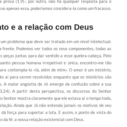
 prova (1,9)-, por outro, não há qualquer resposta para o
fosse apenas essa, poderíamos considera-la como um fracasso.
nto e a relação com Deus
um problema que deve ser tratado em um nível intelectual.
sa frente. Podemos ver todos os seus componentes, todas as
s peças juntas para dar sentido a esse quebra-cabeça. Pelo
quanto pessoa humana irrepetível e única, encontro-me tão
para contempla-lo «lá, além de mim». O amor é um mistério,
o aí para serem resolvidos enquanto que os mistérios são
os. A maior angústia de Jó emerge da confusão sobre a sua
,24). A partir desta perspectiva, os discursos do Senhor
o Senhor mostra claramente que ele estava aí o tempo todo,
elação. Ainda que Jó não entenda jamais os motivos de seu
 dá força para suportar a luta. E assim, o ponto de vista do
o da fé: a nossa relação existencial com Deus.