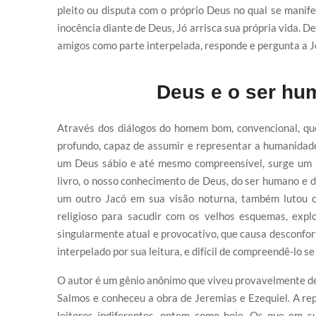
pleito ou disputa com o próprio Deus no qual se manif
inocência diante de Deus, Jó arrisca sua própria vida. D
amigos como parte interpelada, responde e pergunta a Jó
Deus e o ser hum
Através dos diálogos do homem bom, convencional, q
profundo, capaz de assumir e representar a humanidad
um Deus sábio e até mesmo compreensível, surge um De
livro, o nosso conhecimento de Deus, do ser humano e 
um outro Jacó em sua visão noturna, também lutou c
religioso para sacudir com os velhos esquemas, expl
singularmente atual e provocativo, que causa desconfort
interpelado por sua leitura, e difícil de compreendê-lo s
O autor é um gênio anônimo que viveu provavelmente depo
Salmos e conheceu a obra de Jeremias e Ezequiel. A re
leitores indiferentes, ontem como hoje. Os que em s