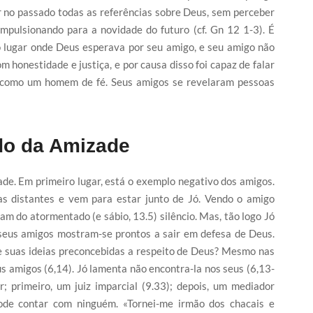
r no passado todas as referências sobre Deus, sem perceber
mpulsionando para a novidade do futuro (cf. Gn 12 1-3). É
o lugar onde Deus esperava por seu amigo, e seu amigo não
om honestidade e justiça, e por causa disso foi capaz de falar
como um homem de fé. Seus amigos se revelaram pessoas
do da Amizade
ade. Em primeiro lugar, está o exemplo negativo dos amigos.
s distantes e vem para estar junto de Jó. Vendo o amigo
m do atormentado (e sábio, 13.5) silêncio. Mas, tão logo Jó
 seus amigos mostram-se prontos a sair em defesa de Deus.
 suas ideias preconcebidas a respeito de Deus? Mesmo nas
 amigos (6,14). Jó lamenta não encontra-la nos seus (6,13-
; primeiro, um juiz imparcial (9.33); depois, um mediador
ode contar com ninguém. «Tornei-me irmão dos chacais e