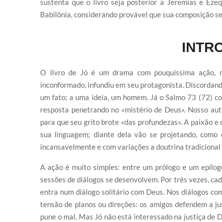
sustenta que o livro seja posterior a Jeremias e Ezeq
Babilônia, considerando provável que sua composição seja
INTR
O livro de Jó é um drama com pouquíssima ação, m
inconformado, infundiu em seu protagonista. Discordando 
um fato; a uma ideia, um homem. Já o Salmo 73 (72) con
resposta penetrando no «mistério de Deus». Nosso autor
para que seu grito brote «das profundezas». A paixão e
sua linguagem; diante dela vão se projetando, como
incansavelmente e com variações a doutrina tradicional 
A ação é muito simples: entre um prólogo e um epílogo
sessões de diálogos se desenvolvem. Por três vezes, cad
entra num diálogo solitário com Deus. Nos diálogos co
tensão de planos ou direções: os amigos defendem a ju
pune o mal. Mas Jó não está interessado na justiça de 