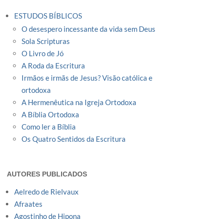
ESTUDOS BÍBLICOS
O desespero incessante da vida sem Deus
Sola Scripturas
O Livro de Jó
A Roda da Escritura
Irmãos e irmãs de Jesus? Visão católica e
ortodoxa
A Hermenêutica na Igreja Ortodoxa
A Bíblia Ortodoxa
Como ler a Bíblia
Os Quatro Sentidos da Escritura
AUTORES PUBLICADOS
Aelredo de Rielvaux
Afraates
Agostinho de Hipona