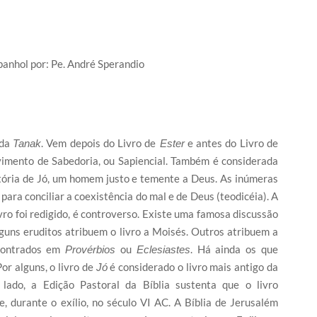
anhol por: Pe. André Sperandio
 da
. Vem depois do Livro de
e antes do Livro de
Tanak
Ester
ovimento de Sabedoria, ou Sapiencial. Também é considerada
stória de Jó, um homem justo e temente a Deus. As inúmeras
para conciliar a coexistência do mal e de Deus (teodicéia). A
ro foi redigido, é controverso. Existe uma famosa discussão
Alguns eruditos atribuem o livro a Moisés. Outros atribuem a
ncontrados em
ou
. Há ainda os que
Provérbios
Eclesiastes
or alguns, o livro de
é considerado o livro mais antigo da
Jó
 lado, a Edição Pastoral da Bíblia sustenta que o livro
, durante o exílio, no século VI AC. A Bíblia de Jerusalém