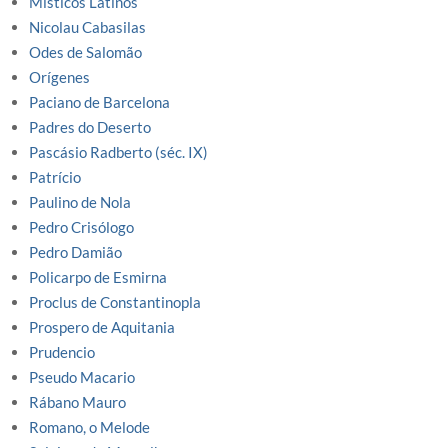
Misticos Latinos
Nicolau Cabasilas
Odes de Salomão
Orígenes
Paciano de Barcelona
Padres do Deserto
Pascásio Radberto (séc. IX)
Patrício
Paulino de Nola
Pedro Crisólogo
Pedro Damião
Policarpo de Esmirna
Proclus de Constantinopla
Prospero de Aquitania
Prudencio
Pseudo Macario
Rábano Mauro
Romano, o Melode