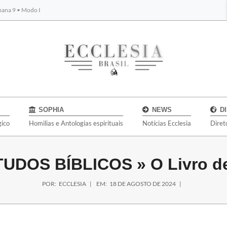
emana 9 • Modo I
BYBLOS
SOPHIA
NEWS
D
gico
Homilias e Antologias espirituais
Notícias Ecclesia
Diret
TUDOS BÍBLICOS »
O Livro d
POR:
ECCLESIA
EM:
18 DE AGOSTO DE 2024