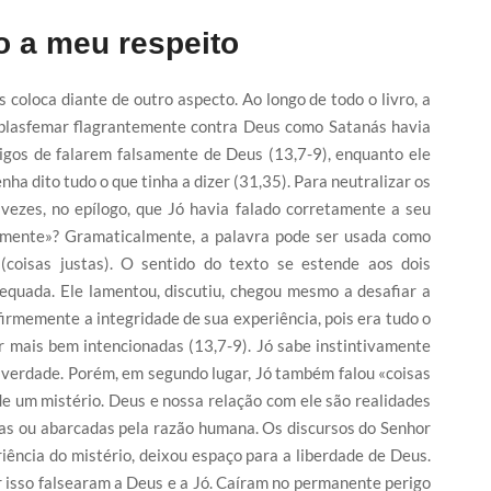
o a meu respeito
 coloca diante de outro aspecto. Ao longo de todo o livro, a
á blasfemar flagrantemente contra Deus como Satanás havia
migos de falarem falsamente de Deus (13,7-9), enquanto ele
enha dito tudo o que tinha a dizer (31,35). Para neutralizar os
vezes, no epílogo, que Jó havia falado corretamente a seu
tamente»? Gramaticalmente, a palavra pode ser usada como
(coisas justas). O sentido do texto se estende aos dois
dequada. Ele lamentou, discutiu, chegou mesmo a desafiar a
irmemente a integridade de sua experiência, pois era tudo o
r mais bem intencionadas (13,7-9). Jó sabe instintivamente
 verdade. Porém, em segundo lugar, Jó também falou «coisas
ça de um mistério. Deus e nossa relação com ele são realidades
as ou abarcadas pela razão humana. Os discursos do Senhor
iência do mistério, deixou espaço para a liberdade de Deus.
r isso falsearam a Deus e a Jó. Caíram no permanente perigo