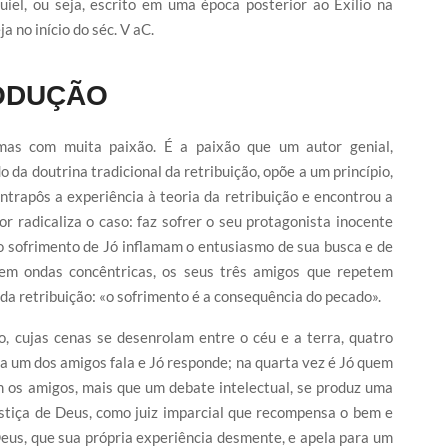
uiel, ou seja, escrito em uma época posterior ao Exílio na
 no início do séc. V aC.
ODUÇÃO
as com muita paixão. É a paixão que um autor genial,
da doutrina tradicional da retribuição, opõe a um princípio,
trapôs a experiência à teoria da retribuição e encontrou a
 radicaliza o caso: faz sofrer o seu protagonista inocente
 o sofrimento de Jó inflamam o entusiasmo de sua busca e de
 em ondas concêntricas, os seus três amigos que repetem
da retribuição: «o sofrimento é a consequência do pecado».
, cujas cenas se desenrolam entre o céu e a terra, quatro
a um dos amigos fala e Jó responde; na quarta vez é Jó quem
m os amigos, mais que um debate intelectual, se produz uma
stiça de Deus, como juiz imparcial que recompensa o bem e
Deus, que sua própria experiência desmente, e apela para um