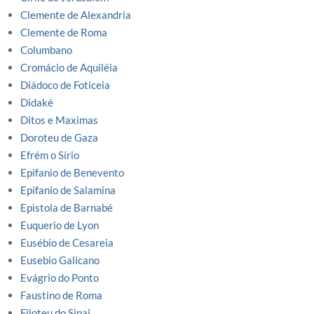
Clemente de Alexandria
Clemente de Roma
Columbano
Cromácio de Aquiléia
Diádoco de Foticeia
Didaké
Ditos e Maximas
Doroteu de Gaza
Efrém o Sírio
Epifanio de Benevento
Epifanio de Salamina
Epistola de Barnabé
Euquerio de Lyon
Eusébio de Cesareia
Eusebio Galicano
Evágrio do Ponto
Faustino de Roma
Filoteu do Sinai