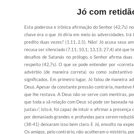
Jó com retidã
Esta poderosa e irônica afirmação do Senhor (42,7s) nos
chave era o que Jó diria em meio às adversidades. Ir
predito duas vezes? (1.11, 2.5). Não! Jó acusa seus a
recusa ser silenciado (7,11; 10,1; 13,13; 27,4) até que t
desafios de Satanás no prólogo, o Senhor afirma duas 
respeito (42,7s). O que se pode entender por «corre
advérbio (de maneira correta) ou como substantivo 
significados. Em primeiro lugar, Jó falou de maneira a
Deus. Apesar da constante pressão contrária, manteve f
que lhe restava. A Deus não se serve com mentiras, po
que toda a sã relação com Deus só pode ser baseada na
justas»”, isto é, foi capaz de intuir e afirmar a presen
por demasiado grandes e profundas para serem reduzid
(38-41) deixaram isso bem claro. E Jó, envolto na exper
Os amigos, pelo contrário, não acolheram o mistério, po