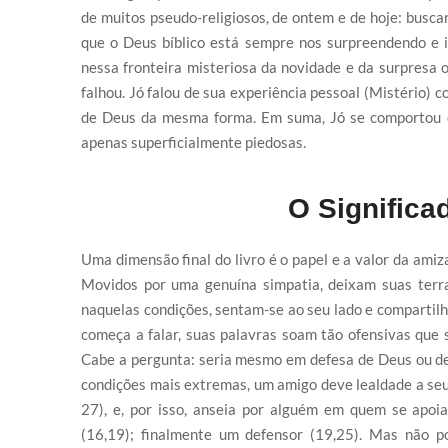
de muitos pseudo-religiosos, de ontem e de hoje: busca
que o Deus bíblico está sempre nos surpreendendo e i
nessa fronteira misteriosa da novidade e da surpresa 
falhou. Jó falou de sua experiência pessoal (Mistério) c
de Deus da mesma forma. Em suma, Jó se comportou 
apenas superficialmente piedosas.
O Significa
Uma dimensão final do livro é o papel e a valor da amiz
Movidos por uma genuína simpatia, deixam suas terra
naquelas condições, sentam-se ao seu lado e compartilha
começa a falar, suas palavras soam tão ofensivas que
Cabe a pergunta: seria mesmo em defesa de Deus ou de
condições mais extremas, um amigo deve lealdade a seus
27), e, por isso, anseia por alguém em quem se apoiar
(16,19); finalmente um defensor (19,25). Mas não p