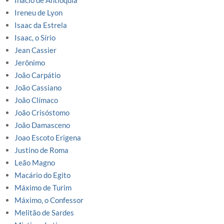
Inácio de Antioquia
Ireneu de Lyon
Isaac da Estrela
Isaac, o Sírio
Jean Cassier
Jerônimo
João Carpátio
João Cassiano
João Clímaco
João Crisóstomo
João Damasceno
Joao Escoto Erigena
Justino de Roma
Leão Magno
Macário do Egito
Máximo de Turim
Máximo, o Confessor
Melitão de Sardes