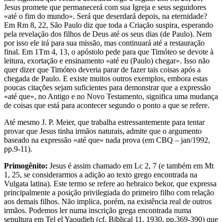
Jesus promete que permanecerá com sua Igreja e seus seguidores
«até o fim do mundo». Será que deserdará depois, na eternidade?
Em Rm 8, 22, São Paulo diz que toda a Criação suspira, esperando
pela revelação dos filhos de Deus até os seus dias (de Paulo). Nem
por isso ele irá para sua missão, mas continuará até a restauração
final. Em 1Tm 4, 13, o apóstolo pede para que Timóteo se devote à
leitura, exortação e ensinamento «até eu (Paulo) chegar». Isso não
quer dizer que Timóteo deveria parar de fazer tais coisas após a
chegada de Paulo. E existe muitos outros exemplos, embora estas
poucas citações sejam suficientes para demonstrar que a expressão
«até que», no Antigo e no Novo Testamento, significa uma mudança
de coisas que está para acontecer segundo o ponto a que se refere.
Até mesmo J. P. Meier, que trabalha estressantemente para tentar
provar que Jesus tinha irmãos naturais, admite que o argumento
baseado na expressão «até que» nada prova (em CBQ – jan/1992,
pp.9-11).
Primogênito:
Jesus é assim chamado em Lc 2, 7 (e também em Mt
1, 25, se considerarmos a adição ao texto grego encontrada na
Vulgata latina). Este termo se refere ao hebraico bekor, que expressa
principalmente a posição privilegiada do primeiro filho com relação
aos demais filhos. Não implica, porém, na existência real de outros
irmãos. Podemos ler numa inscrição grega encontrada numa
sepultura em Tel el Yaoudieh (cf. Biblical 11, 1930, pp.369-390) que