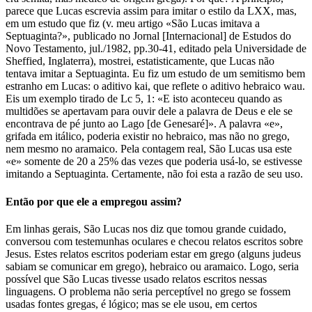
parece que Lucas escrevia assim para imitar o estilo da LXX, mas,
em um estudo que fiz (v. meu artigo «São Lucas imitava a
Septuaginta?», publicado no Jornal [Internacional] de Estudos do
Novo Testamento, jul./1982, pp.30-41, editado pela Universidade de
Sheffied, Inglaterra), mostrei, estatisticamente, que Lucas não
tentava imitar a Septuaginta. Eu fiz um estudo de um semitismo bem
estranho em Lucas: o aditivo kai, que reflete o aditivo hebraico wau.
Eis um exemplo tirado de Lc 5, 1: «E isto aconteceu quando as
multidões se apertavam para ouvir dele a palavra de Deus e ele se
encontrava de pé junto ao Lago [de Genesaré]». A palavra «e»,
grifada em itálico, poderia existir no hebraico, mas não no grego,
nem mesmo no aramaico. Pela contagem real, São Lucas usa este
«e» somente de 20 a 25% das vezes que poderia usá-lo, se estivesse
imitando a Septuaginta. Certamente, não foi esta a razão de seu uso.
Então por que ele a empregou assim?
Em linhas gerais, São Lucas nos diz que tomou grande cuidado,
conversou com testemunhas oculares e checou relatos escritos sobre
Jesus. Estes relatos escritos poderiam estar em grego (alguns judeus
sabiam se comunicar em grego), hebraico ou aramaico. Logo, seria
possível que São Lucas tivesse usado relatos escritos nessas
linguagens. O problema não seria perceptível no grego se fossem
usadas fontes gregas, é lógico; mas se ele usou, em certos