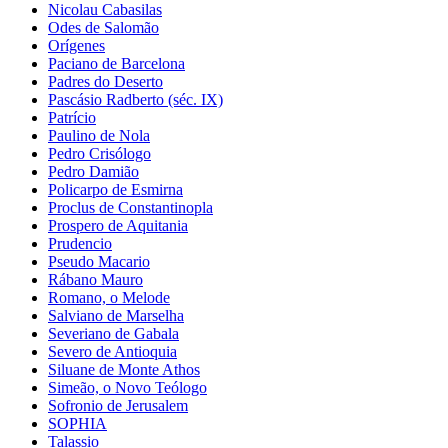
Nicolau Cabasilas
Odes de Salomão
Orígenes
Paciano de Barcelona
Padres do Deserto
Pascásio Radberto (séc. IX)
Patrício
Paulino de Nola
Pedro Crisólogo
Pedro Damião
Policarpo de Esmirna
Proclus de Constantinopla
Prospero de Aquitania
Prudencio
Pseudo Macario
Rábano Mauro
Romano, o Melode
Salviano de Marselha
Severiano de Gabala
Severo de Antioquia
Siluane de Monte Athos
Simeão, o Novo Teólogo
Sofronio de Jerusalem
SOPHIA
Talassio