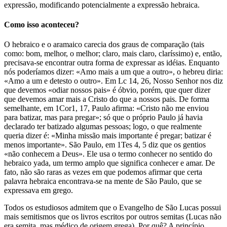
expressão, modificando potencialmente a expressão hebraica.
Como isso aconteceu?
O hebraico e o aramaico carecia dos graus de comparação (tais
como: bom, melhor, o melhor; claro, mais claro, claríssimo) e, então,
precisava-se encontrar outra forma de expressar as idéias. Enquanto
nós poderíamos dizer: «Amo mais a um que a outro», o hebreu diria:
«Amo a um e detesto o outro». Em Lc 14, 26, Nosso Senhor nos diz
que devemos «odiar nossos pais» é óbvio, porém, que quer dizer
que devemos amar mais a Cristo do que a nossos pais. De forma
semelhante, em 1Cor1, 17, Paulo afirma: «Cristo não me enviou
para batizar, mas para pregar»; só que o próprio Paulo já havia
declarado ter batizado algumas pessoas; logo, o que realmente
queria dizer é: «Minha missão mais importante é pregar; batizar é
menos importante». São Paulo, em 1Tes 4, 5 diz que os gentios
«não conhecem a Deus». Ele usa o termo conhecer no sentido do
hebraico yada, um termo amplo que significa conhecer e amar. De
fato, não são raras as vezes em que podemos afirmar que certa
palavra hebraica encontrava-se na mente de São Paulo, que se
expressava em grego.
Todos os estudiosos admitem que o Evangelho de São Lucas possui
mais semitismos que os livros escritos por outros semitas (Lucas não
era semita, mas médico de origem grega). Por quê? A princípio,