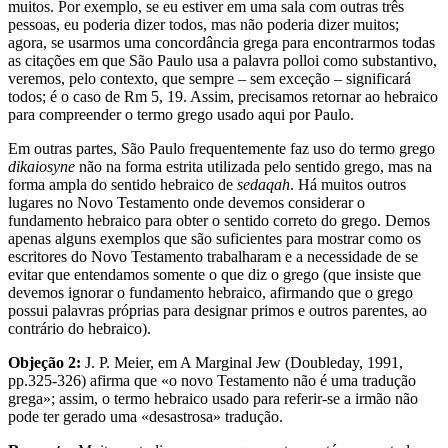
muitos. Por exemplo, se eu estiver em uma sala com outras três
pessoas, eu poderia dizer todos, mas não poderia dizer muitos;
agora, se usarmos uma concordância grega para encontrarmos todas
as citações em que São Paulo usa a palavra polloi como substantivo,
veremos, pelo contexto, que sempre – sem exceção – significará
todos; é o caso de Rm 5, 19. Assim, precisamos retornar ao hebraico
para compreender o termo grego usado aqui por Paulo.
Em outras partes, São Paulo frequentemente faz uso do termo grego
dikaiosyne
não na forma estrita utilizada pelo sentido grego, mas na
forma ampla do sentido hebraico de
sedaqah
. Há muitos outros
lugares no Novo Testamento onde devemos considerar o
fundamento hebraico para obter o sentido correto do grego. Demos
apenas alguns exemplos que são suficientes para mostrar como os
escritores do Novo Testamento trabalharam e a necessidade de se
evitar que entendamos somente o que diz o grego (que insiste que
devemos ignorar o fundamento hebraico, afirmando que o grego
possui palavras próprias para designar primos e outros parentes, ao
contrário do hebraico).
Objeção 2:
J. P. Meier, em A Marginal Jew (Doubleday, 1991,
pp.325-326) afirma que «o novo Testamento não é uma tradução
grega»; assim, o termo hebraico usado para referir-se a irmão não
pode ter gerado uma «desastrosa» tradução.