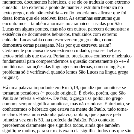
momentos, documentos hebraicos, e se ele os traduziu com extremo
cuidado – tão extremo a ponto de manter a estrutura hebraica no
texto grego, onde não existiria – então poderíamos afirmar que foi
dessa forma que ele resolveu fazer. As estranhas estruturas que
encontramos – também anormais no aramaico – usadas por São
Lucas em alguns pontos, mas não em outros, parecem demonstrar a
existência de documentos hebraicos, traduzidos com extremo
cuidado. Lucas sabia como escrever em grego culto, como
demonstra certas passagens. Mas por que escreveu assim?
Certamente por causa de seu extremo cuidado, para ser fiel aos
textos originais que usava. Portanto, precisamos conhecer o hebraico
fundamental para compreendermos a questão corretamente (o «e» é
omitido nas traduções das linguagens modernas, como o inglês; o
problema só é verificável quando lemos São Lucas na língua grega
original).
Há uma palavra importante em Rm 5,19, que diz que «muitos» se
tornaram pecadores (= pecado original). É óbvio, porém, que São
Paulo se referia a «todos». De fato, o grego usa polloi; no grego
comum, sempre significa «muitos», mas não «todos». Entretanto, se
conhecermos o hebraico que estava na mente de Paulo, tudo torna-
se claro. Havia uma estranha palavra, rabbim, que aparece pela
primeira vez em Is 53, na profecia da Paixão. Pelo contexto,
percebemos claramente que significa todos, ainda que também
signifique muitos, para ser mais exato ela significa todos dos que são