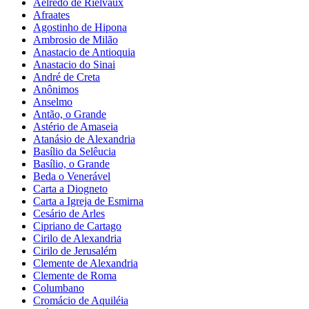
Aelredo de Rielvaux
Afraates
Agostinho de Hipona
Ambrosio de Milão
Anastacio de Antioquia
Anastacio do Sinai
André de Creta
Anônimos
Anselmo
Antão, o Grande
Astério de Amaseia
Atanásio de Alexandria
Basílio da Selêucia
Basílio, o Grande
Beda o Venerável
Carta a Diogneto
Carta a Igreja de Esmirna
Cesário de Arles
Cipriano de Cartago
Cirilo de Alexandria
Cirilo de Jerusalém
Clemente de Alexandria
Clemente de Roma
Columbano
Cromácio de Aquiléia