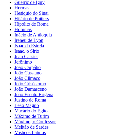
Guerric de Igny
Hermas
Hesiquio do Sinai
Hilário de Poitiers
Hipólito de Roma
Homilias
Inácio de Antioquia
Ireneu de Lyon
Isaac da Estrela
Isaac, o Sírio
Jean Cassier
Jerônimo
João Carpátio
João Cassiano
João Clímaco
João Crisóstomo
João Damasceno
Joao Escoto Erigena
Justino de Roma
Leão Magno
Macário do Egito
Máximo de Turim
Máximo, o Confessor
Melitão de Sardes
Misticos Latinos