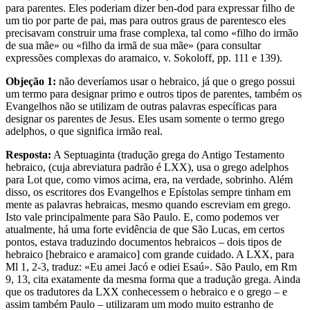
para parentes. Eles poderiam dizer ben-dod para expressar filho de
um tio por parte de pai, mas para outros graus de parentesco eles
precisavam construir uma frase complexa, tal como «filho do irmão
de sua mãe» ou «filho da irmã de sua mãe» (para consultar
expressões complexas do aramaico, v. Sokoloff, pp. 111 e 139).
Objeção 1:
não deveríamos usar o hebraico, já que o grego possui
um termo para designar primo e outros tipos de parentes, também os
Evangelhos não se utilizam de outras palavras específicas para
designar os parentes de Jesus. Eles usam somente o termo grego
adelphos, o que significa irmão real.
Resposta:
A Septuaginta (tradução grega do Antigo Testamento
hebraico, (cuja abreviatura padrão é LXX), usa o grego adelphos
para Lot que, como vimos acima, era, na verdade, sobrinho. Além
disso, os escritores dos Evangelhos e Epístolas sempre tinham em
mente as palavras hebraicas, mesmo quando escreviam em grego.
Isto vale principalmente para São Paulo. E, como podemos ver
atualmente, há uma forte evidência de que São Lucas, em certos
pontos, estava traduzindo documentos hebraicos – dois tipos de
hebraico [hebraico e aramaico] com grande cuidado. A LXX, para
Ml 1, 2-3, traduz: «Eu amei Jacó e odiei Esaú». São Paulo, em Rm
9, 13, cita exatamente da mesma forma que a tradução grega. Ainda
que os tradutores da LXX conhecessem o hebraico e o grego – e
assim também Paulo – utilizaram um modo muito estranho de