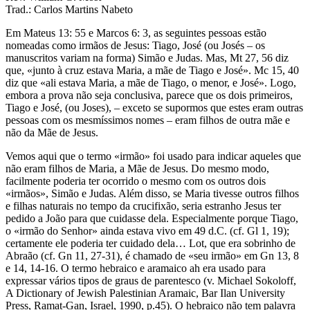
Trad.: Carlos Martins Nabeto
Em Mateus 13: 55 e Marcos 6: 3, as seguintes pessoas estão
nomeadas como irmãos de Jesus: Tiago, José (ou Josés – os
manuscritos variam na forma) Simão e Judas. Mas, Mt 27, 56 diz
que, «junto à cruz estava Maria, a mãe de Tiago e José». Mc 15, 40
diz que «ali estava Maria, a mãe de Tiago, o menor, e José». Logo,
embora a prova não seja conclusiva, parece que os dois primeiros,
Tiago e José, (ou Joses), – exceto se supormos que estes eram outras
pessoas com os mesmíssimos nomes – eram filhos de outra mãe e
não da Mãe de Jesus.
Vemos aqui que o termo «irmão» foi usado para indicar aqueles que
não eram filhos de Maria, a Mãe de Jesus. Do mesmo modo,
facilmente poderia ter ocorrido o mesmo com os outros dois
«irmãos», Simão e Judas. Além disso, se Maria tivesse outros filhos
e filhas naturais no tempo da crucifixão, seria estranho Jesus ter
pedido a João para que cuidasse dela. Especialmente porque Tiago,
o «irmão do Senhor» ainda estava vivo em 49 d.C. (cf. Gl 1, 19);
certamente ele poderia ter cuidado dela… Lot, que era sobrinho de
Abraão (cf. Gn 11, 27-31), é chamado de «seu irmão» em Gn 13, 8
e 14, 14-16. O termo hebraico e aramaico ah era usado para
expressar vários tipos de graus de parentesco (v. Michael Sokoloff,
A Dictionary of Jewish Palestinian Aramaic, Bar Ilan University
Press, Ramat-Gan, Israel, 1990, p.45). O hebraico não tem palavra