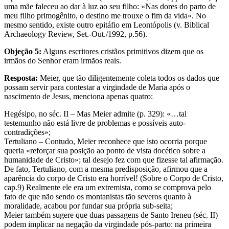
uma mãe faleceu ao dar à luz ao seu filho: «Nas dores do parto de
meu filho primogênito, o destino me trouxe o fim da vida». No
mesmo sentido, existe outro epitáfio em Leontópolis (v. Biblical
Archaeology Review, Set.-Out./1992, p.56).
Objeção 5:
Alguns escritores cristãos primitivos dizem que os
irmãos do Senhor eram irmãos reais.
Resposta:
Meier, que tão diligentemente coleta todos os dados que
possam servir para contestar a virgindade de Maria após o
nascimento de Jesus, menciona apenas quatro:
Hegésipo, no séc. II – Mas Meier admite (p. 329): «…tal
testemunho não está livre de problemas e possíveis auto-
contradições»;
Tertuliano – Contudo, Meier reconhece que isto ocorria porque
queria «reforçar sua posição ao ponto de vista docético sobre a
humanidade de Cristo»; tal desejo fez com que fizesse tal afirmação.
De fato, Tertuliano, com a mesma predisposição, afirmou que a
aparência do corpo de Cristo era horrível! (Sobre o Corpo de Cristo,
cap.9) Realmente ele era um extremista, como se comprova pelo
fato de que não sendo os montanistas tão severos quanto à
moralidade, acabou por fundar sua própria sub-seita;
Meier também sugere que duas passagens de Santo Ireneu (séc. II)
podem implicar na negação da virgindade pós-parto: na primeira