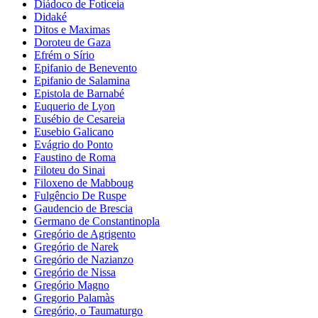
Diádoco de Foticeia
Didaké
Ditos e Maximas
Doroteu de Gaza
Efrém o Sírio
Epifanio de Benevento
Epifanio de Salamina
Epistola de Barnabé
Euquerio de Lyon
Eusébio de Cesareia
Eusebio Galicano
Evágrio do Ponto
Faustino de Roma
Filoteu do Sinai
Filoxeno de Mabboug
Fulgêncio De Ruspe
Gaudencio de Brescia
Germano de Constantinopla
Gregório de Agrigento
Gregório de Narek
Gregório de Nazianzo
Gregório de Nissa
Gregório Magno
Gregorio Palamàs
Gregório, o Taumaturgo