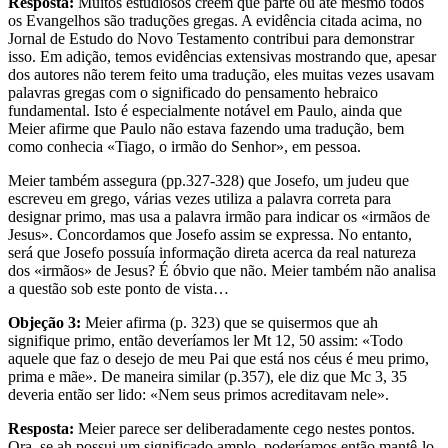
Resposta:
Muitos estudiosos creem que parte ou até mesmo todos
os Evangelhos são traduções gregas. A evidência citada acima, no
Jornal de Estudo do Novo Testamento contribui para demonstrar
isso. Em adição, temos evidências extensivas mostrando que, apesar
dos autores não terem feito uma tradução, eles muitas vezes usavam
palavras gregas com o significado do pensamento hebraico
fundamental. Isto é especialmente notável em Paulo, ainda que
Meier afirme que Paulo não estava fazendo uma tradução, bem
como conhecia «Tiago, o irmão do Senhor», em pessoa.
Meier também assegura (pp.327-328) que Josefo, um judeu que
escreveu em grego, várias vezes utiliza a palavra correta para
designar primo, mas usa a palavra irmão para indicar os «irmãos de
Jesus». Concordamos que Josefo assim se expressa. No entanto,
será que Josefo possuía informação direta acerca da real natureza
dos «irmãos» de Jesus? É óbvio que não. Meier também não analisa
a questão sob este ponto de vista…
Objeção 3:
Meier afirma (p. 323) que se quisermos que ah
signifique primo, então deveríamos ler Mt 12, 50 assim: «Todo
aquele que faz o desejo de meu Pai que está nos céus é meu primo,
prima e mãe». De maneira similar (p.357), ele diz que Mc 3, 35
deveria então ser lido: «Nem seus primos acreditavam nele».
Resposta:
Meier parece ser deliberadamente cego nestes pontos.
Ora, se ah possui um significado amplo, poderíamos então mantê-lo