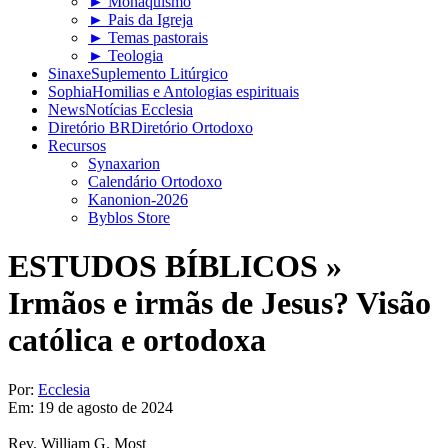
► Monaquismo
► Pais da Igreja
► Temas pastorais
► Teologia
Sinaxe
Suplemento Litúrgico
Sophia
Homilias e Antologias espirituais
News
Notícias Ecclesia
Diretório BR
Diretório Ortodoxo
Recursos
Synaxarion
Calendário Ortodoxo
Kanonion-2026
Byblos Store
ESTUDOS BÍBLICOS »
Irmãos e irmãs de Jesus? Visão
católica e ortodoxa
Por:
Ecclesia
Em:
19 de agosto de 2024
Rev. William G. Most