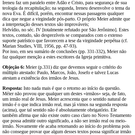
Ireneu faz um paralelo entre Adão e Cristo, para segurança de sua
teologia da recapitulação; na segunda, Ireneu desenvolve o tema da
nova Eva. É difícil, porém, encontrar nessas passagens qualquer
dica que negue a virgindade pós-parto. O próprio Meier admite que
a interpretação desses textos são improváveis;
Helvídio, no séc. IV [totalmente refutado por São Jerônimo]. Estes
textos, contudo, são desprezíveis se comparados com o extenso
suporte patrístico que favorecem a tese da virgindade perpétua (cf.
Marian Studies, VIII, 1956, pp. 47-93).
Por isso, em seu sumário de conclusões (pp. 331-332), Meier não
faz qualquer menção a estes escritores da Igreja primitiva.
Objeção 6:
Meier (p.331) diz que devemos seguir o critério do
múltiplo atestado: Paulo, Marcos, João, Josefo e talvez Lucas
atestam a existência dos irmãos de Jesus.
Resposta:
Isto nada mais é que o retorno ao início da questão.
Méier não provou que qualquer um destes «irmãos» seja, de fato,
um irmão real de Jesus. Meier acrescenta que o sentido natural de
irmão é o que indica irmão real, mas já vimos na segunda resposta
(acima), que tal sentido não é absolutamente obrigatório. Ele
também afirma que não existe outro caso claro no Novo Testamento
que possa admitir outro significado, a não ser irmão real ou meio-
irmão. Novamente ele acaba retornando ao início do problema pois
não consegue provar que algum desses textos possa significar irmão