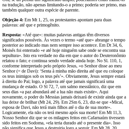
na tradução, não apenas limitando-o a primo; poderia ser primo, mas
também qualquer outra espécie de parente.
Objeção 4:
Em Mt 1, 25, os protestantes apontam para duas
palavras: até que e primogênito.
Resposta:
«Até que»: muitas palavras antigas têm diversos
significados possíveis. Às vezes o termo «até que» abrange o tempo
posterior ao indicado mas nem sempre isso acontece. Em Dt 34, 6,
Moisés foi enterrado «e até hoje ninguém sabe onde se encontra sua
sepultura». Isto era verdade no dia em que o autor do Deuteronômio
relatou o fato; e continua sendo verdade ainda hoje. No Sl. 110, 1,
conforme interpretado pelo próprio Jesus, «o Senhor disse ao meu
Senhor (= de Davi): ‘Senta à minha mão direita até que eu coloque
os teus inimigos sob os teus pés’». Obviamente, Jesus sempre estará
à direita do Pai; logo, a palavra até que jamais significará uma
mudança de estado. O Sl 72, 7, um salmo messiânico, diz que em
seus dias «a paz abundará até a lua não mais existir». Aqui
novamente, o poder do Messias jamais deixará de existir ainda que a
lua deixe de brilhar (Mt 24, 29). Em 2Sm 6, 23, diz-se que «Mical,
esposa de Davi, não terá mais filhos até o dia de sua morte».
Logicamente, ela não os terá mesmo após sua morte! Em Mt 11,3,
Nosso Senhor diz que se os milagres feitos em Cafarnaúm tivessem
sido feitos em Sodoma, «ela teria durado até o presente dia». Isso
não significa que Jesus a destruiria logo a seguir. Em Mt 28, 20,