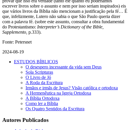
provar que isso era verdade (tanto ele quanto eu poderíamos
escrever livros sobre o assunto e nem por isso seriam inspirados) eis
que vários livros da Bíblia não mencionam a justificação pela fé… É
que, infelizmente, Lutero não sabia o que São Paulo queria dizer
com a palavra fé. (sobre este assunto, consultar a obra fundamental
do Protestantismo:
Interpreter’s Dictionary of the Bible,
Supplemento,
p.333).
Fonte: Petersnet
2024-08-19
ESTUDOS BÍBLICOS
O desespero incessante da vida sem Deus
Sola Scripturas
O Livro de Jó
A Roda da Escritura
Irmãos e irmãs de Jesus? Visão católica e ortodoxa
A Hermenêutica na Igreja Ortodoxa
A Bíblia Ortodoxa
Como ler a Bíblia
Os Quatro Sentidos da Escritura
Autores Publicados