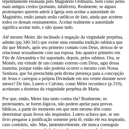
repetidamente ensinada pelo Magistério Ordinário, bem como pelos
mais antigos credos (portanto, infalíveis). Realmente, se alguns
protestantes querem aderir à Igreja sem aceitar a autoridade do
Magistério, então jamais serão católicos de fato, ainda que aceitem
todos os demais ensinamentos. Aceitar realmente a autoridade
significa aceitar tudo, e não quase tudo.
Até mesmo Meier, tão inclinado à negação da virgindade perpétua,
admite (pp.340-341) que existe uma estranha tradição rabínica que
diz que Moisés, após seu primeiro contato com Deus, deixou de se
relacionar sexualmente com sua esposa. Isto aparece primeiro em
Filo de Alexandria e foi suportado, depois, pelos rabinos. Ora, se
Moisés, em virtude de um contato externo com Deus, agiu dessa
maneira, porque então não poderia ocorrer o mesmo com Nossa
Senhora, que foi preenchida pela divina presença para a concepção
de Jesus e carregou a própria Divindade em seu ventre durante nove
meses? De fato, Lutero e Calvino, como Méier reconhece (p.319),
aceitaram a doutrina da virgindade perpétua de Maria.
Por que, então, Meier luta tanto contra ela? Realmente, os
protestantes, se forem lógicos, não podem apelar para provas
bíblicas, a partir do momento em que nem mesmo têm como
determinar quais livros são inspirados. Lutero achava que, se um
livro pregasse a justificação somente pela fé, então ele era inspirado,
caso contrário, não. Mas, lamentavelmente, ele nunca conseguiu