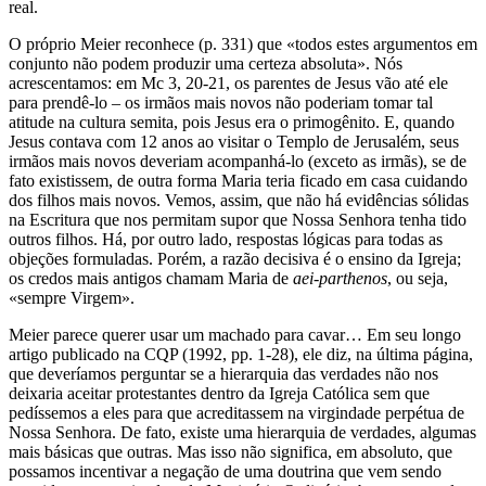
real.
O próprio Meier reconhece (p. 331) que «todos estes argumentos em
conjunto não podem produzir uma certeza absoluta». Nós
acrescentamos: em Mc 3, 20-21, os parentes de Jesus vão até ele
para prendê-lo – os irmãos mais novos não poderiam tomar tal
atitude na cultura semita, pois Jesus era o primogênito. E, quando
Jesus contava com 12 anos ao visitar o Templo de Jerusalém, seus
irmãos mais novos deveriam acompanhá-lo (exceto as irmãs), se de
fato existissem, de outra forma Maria teria ficado em casa cuidando
dos filhos mais novos. Vemos, assim, que não há evidências sólidas
na Escritura que nos permitam supor que Nossa Senhora tenha tido
outros filhos. Há, por outro lado, respostas lógicas para todas as
objeções formuladas. Porém, a razão decisiva é o ensino da Igreja;
os credos mais antigos chamam Maria de
aei-parthenos
, ou seja,
«sempre Virgem».
Meier parece querer usar um machado para cavar… Em seu longo
artigo publicado na CQP (1992, pp. 1-28), ele diz, na última página,
que deveríamos perguntar se a hierarquia das verdades não nos
deixaria aceitar protestantes dentro da Igreja Católica sem que
pedíssemos a eles para que acreditassem na virgindade perpétua de
Nossa Senhora. De fato, existe uma hierarquia de verdades, algumas
mais básicas que outras. Mas isso não significa, em absoluto, que
possamos incentivar a negação de uma doutrina que vem sendo