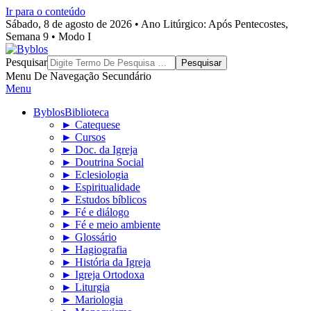
Ir para o conteúdo
Sábado, 8 de agosto de 2026 • Ano Litúrgico: Após Pentecostes,
Semana 9 • Modo I
Byblos
Pesquisar
Menu De Navegação Secundário
Menu
Byblos
Biblioteca
► Catequese
► Cursos
► Doc. da Igreja
► Doutrina Social
► Eclesiologia
► Espiritualidade
► Estudos bíblicos
► Fé e diálogo
► Fé e meio ambiente
► Glossário
► Hagiografia
► História da Igreja
► Igreja Ortodoxa
► Liturgia
► Mariologia