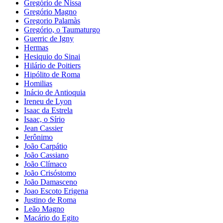
Gregório de Nissa
Gregório Magno
Gregorio Palamàs
Gregório, o Taumaturgo
Guerric de Igny
Hermas
Hesiquio do Sinai
Hilário de Poitiers
Hipólito de Roma
Homilias
Inácio de Antioquia
Ireneu de Lyon
Isaac da Estrela
Isaac, o Sírio
Jean Cassier
Jerônimo
João Carpátio
João Cassiano
João Clímaco
João Crisóstomo
João Damasceno
Joao Escoto Erigena
Justino de Roma
Leão Magno
Macário do Egito