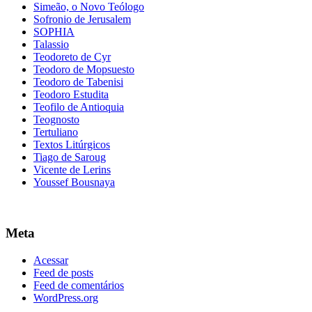
Simeão, o Novo Teólogo
Sofronio de Jerusalem
SOPHIA
Talassio
Teodoreto de Cyr
Teodoro de Mopsuesto
Teodoro de Tabenisi
Teodoro Estudita
Teofilo de Antioquia
Teognosto
Tertuliano
Textos Litúrgicos
Tiago de Saroug
Vicente de Lerins
Youssef Bousnaya
Meta
Acessar
Feed de posts
Feed de comentários
WordPress.org