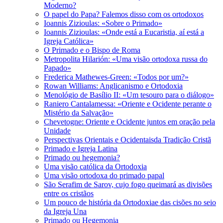
Moderno?
O papel do Papa? Falemos disso com os ortodoxos
Ioannis Zizioulas: «Sobre o Primado»
Ioannis Zizioulas: «Onde está a Eucaristia, aí está a
Igreja Católica»
O Primado e o Bispo de Roma
Metropolita Hilarión: «Uma visão ortodoxa russa do
Papado»
Frederica Mathewes-Green: «Todos por um?»
Rowan Williams: Anglicanismo e Ortodoxia
Menológio de Basílio II: «Um tesouro para o diálogo»
Raniero Cantalamessa: «Oriente e Ocidente perante o
Mistério da Salvação»
Chevetogne: Oriente e Ocidente juntos em oração pela
Unidade
Perspectivas Orientais e Ocidentaisda Tradição Cristã
Primado e Igreja Latina
Primado ou hegemonia?
Uma visão católica da Ortodoxia
Uma visão ortodoxa do primado papal
São Serafim de Sarov, cujo fogo queimará as divisões
entre os cristãos
Um pouco de história da Ortodoxiae das cisões no seio
da Igreja Una
Primado ou Hegemonia