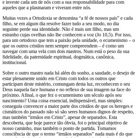
e investe cada um de nós com a sua responsabilidade para com
aqueles que a plasmaram e viveram entre nós.
Muitas vezes a Ortodoxia se denomina “a fé de nossos pais” e cada
filho, se em algum dia resolve fazer tudo a seu modo, no dia
seguinte perde sua identidade. Não é mais um filho, mas um
estranho cujas ovelhas não lhe conhecem a voz (Jo 10,5). Por isso,
para um ortodoxo que tem a paixão pela unidade, o ecumenismo – o
que os outros cristãos nem sempre compreendem – é como um
navegar com uma vela com dois mastros. Num está o peso da sua
fidelidade, da paternidade espiritual, dogmática, canônica,
institucional.
Sobre o outro mastro nada há além do sonho, a saudade, o desejo de
estar plenamente unido em Cristo com todos os outros que
participam deste mistério, comungam desta luz, reconhecem o seu
Deus naquela face humana e no reflexo de sua imagem na face do
próximo. Afinal, o que fez o ecumenismo um século após seu
nascimento? Uma coisa essencial, indispensável, mas simples:
conseguiu convencer a maior parte dos cristãos de que os hereges e
cismáticos do passado não só são seres humanos dignos de respeito,
mas também “irmãos em Cristo”, apesar de separados. Esta
descoberta, que hoje parece tão óbvia, foi o principal objetivo de
nosso caminho, mas também o ponto de partida. Tomamos
consciência de que o termo “irmãos separados” nada mais é do que