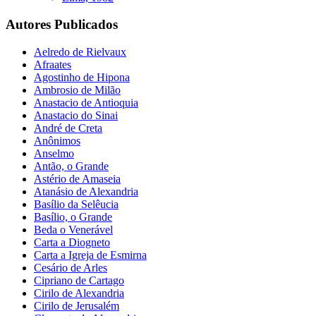
Autores Publicados
Aelredo de Rielvaux
Afraates
Agostinho de Hipona
Ambrosio de Milão
Anastacio de Antioquia
Anastacio do Sinai
André de Creta
Anônimos
Anselmo
Antão, o Grande
Astério de Amaseia
Atanásio de Alexandria
Basílio da Selêucia
Basílio, o Grande
Beda o Venerável
Carta a Diogneto
Carta a Igreja de Esmirna
Cesário de Arles
Cipriano de Cartago
Cirilo de Alexandria
Cirilo de Jerusalém