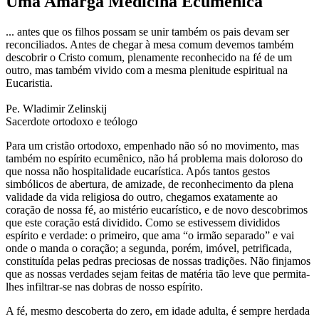
Uma Amarga Medicina Ecumênica
... antes que os filhos possam se unir também os pais devam ser
reconciliados. Antes de chegar à mesa comum devemos também
descobrir o Cristo comum, plenamente reconhecido na fé de um
outro, mas também vivido com a mesma plenitude espiritual na
Eucaristia.
Pe. Wladimir Zelinskij
Sacerdote ortodoxo e teólogo
Para um cristão ortodoxo, empenhado não só no movimento, mas
também no espírito ecumênico, não há problema mais doloroso do
que nossa não hospitalidade eucarística. Após tantos gestos
simbólicos de abertura, de amizade, de reconhecimento da plena
validade da vida religiosa do outro, chegamos exatamente ao
coração de nossa fé, ao mistério eucarístico, e de novo descobrimos
que este coração está dividido. Como se estivessem divididos
espírito e verdade: o primeiro, que ama “o irmão separado” e vai
onde o manda o coração; a segunda, porém, imóvel, petrificada,
constituída pelas pedras preciosas de nossas tradições. Não finjamos
que as nossas verdades sejam feitas de matéria tão leve que permita-
lhes infiltrar-se nas dobras de nosso espírito.
A fé, mesmo descoberta do zero, em idade adulta, é sempre herdada