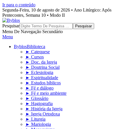
Ir para o conteúdo
Segunda-Feira, 10 de agosto de 2026 • Ano Litúrgico: Após
Pentecostes, Semana 10 • Modo II
Byblos
Pesquisar
Menu De Navegação Secundário
Menu
Byblos
Biblioteca
► Catequese
► Cursos
► Doc. da Igreja
► Doutrina Social
► Eclesiologia
► Espiritualidade
► Estudos bíblicos
► Fé e diálogo
► Fé e meio ambiente
► Glossário
► Hagiografia
► História da Igreja
► Igreja Ortodoxa
► Liturgia
► Mariologia