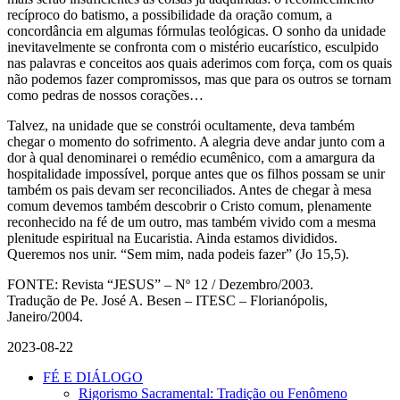
recíproco do batismo, a possibilidade da oração comum, a
concordância em algumas fórmulas teológicas. O sonho da unidade
inevitavelmente se confronta com o mistério eucarístico, esculpido
nas palavras e conceitos aos quais aderimos com força, com os quais
não podemos fazer compromissos, mas que para os outros se tornam
como pedras de nossos corações…
Talvez, na unidade que se constrói ocultamente, deva também
chegar o momento do sofrimento. A alegria deve andar junto com a
dor à qual denominarei o remédio ecumênico, com a amargura da
hospitalidade impossível, porque antes que os filhos possam se unir
também os pais devam ser reconciliados. Antes de chegar à mesa
comum devemos também descobrir o Cristo comum, plenamente
reconhecido na fé de um outro, mas também vivido com a mesma
plenitude espiritual na Eucaristia. Ainda estamos divididos.
Queremos nos unir. “Sem mim, nada podeis fazer” (Jo 15,5).
FONTE: Revista “JESUS” – Nº 12 / Dezembro/2003.
Tradução de Pe. José A. Besen – ITESC – Florianópolis,
Janeiro/2004.
2023-08-22
FÉ E DIÁLOGO
Rigorismo Sacramental: Tradição ou Fenômeno