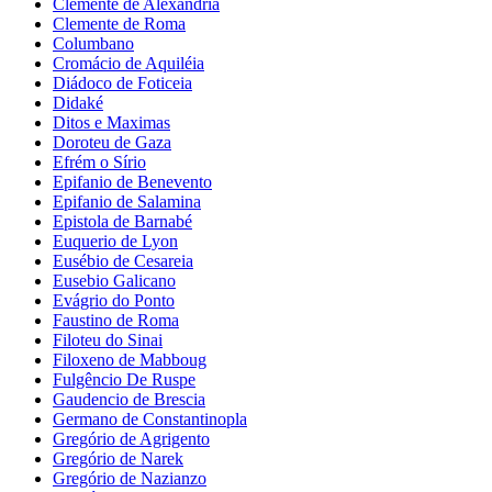
Clemente de Alexandria
Clemente de Roma
Columbano
Cromácio de Aquiléia
Diádoco de Foticeia
Didaké
Ditos e Maximas
Doroteu de Gaza
Efrém o Sírio
Epifanio de Benevento
Epifanio de Salamina
Epistola de Barnabé
Euquerio de Lyon
Eusébio de Cesareia
Eusebio Galicano
Evágrio do Ponto
Faustino de Roma
Filoteu do Sinai
Filoxeno de Mabboug
Fulgêncio De Ruspe
Gaudencio de Brescia
Germano de Constantinopla
Gregório de Agrigento
Gregório de Narek
Gregório de Nazianzo