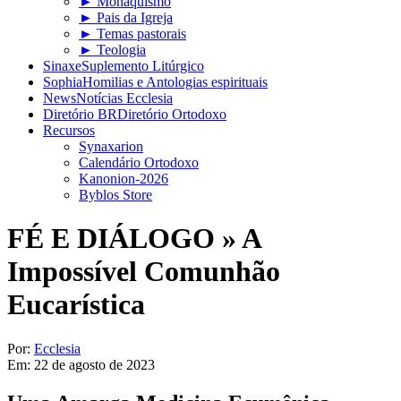
► Monaquismo
► Pais da Igreja
► Temas pastorais
► Teologia
Sinaxe
Suplemento Litúrgico
Sophia
Homilias e Antologias espirituais
News
Notícias Ecclesia
Diretório BR
Diretório Ortodoxo
Recursos
Synaxarion
Calendário Ortodoxo
Kanonion-2026
Byblos Store
FÉ E DIÁLOGO »
A
Impossível Comunhão
Eucarística
Por:
Ecclesia
Em:
22 de agosto de 2023