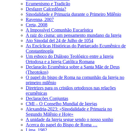
Ecumenismo e Tradição
Desfazer Calcedônia?
Sinodalidade e Primazia durante o Primeiro Milênio
Ravenna, 2007
Creta, 2008
A Impossível Comunhão Eucarística
A raiz do cisma: um pensamento mundano da Igreja
Ato Sinodal del 24 de Julho de 1054
As Encíclicas Históricas do Patriarcado Ecumênico de
Constantinopla
Um esboço do Diálogo Teológico entre a Igreja
Ortodoxa e a Igreja Católica Romana
Declaração Ecumênica sobre a Santa Mãe de Deus
(Theotokos)
O papel do bispo de Roma na comunhão da Igreja no
primeiro milênio
Diretrizes para os cristãos ortodoxos nas relações
ecumênicas
Declarações Conjuntas
CMI – O Conselho Mundial de Igrejas
Alexandria-2023: «Sinodalidade e Primazia no
Segundo Milênio e Hoje»
A unidade da Igreja segue sendo o nosso sonho
Acerca do papel do Bispo de Roma …
Lima, 1982