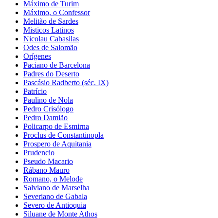
Máximo de Turim
Máximo, o Confessor
Melitão de Sardes
Misticos Latinos
Nicolau Cabasilas
Odes de Salomão
Orígenes
Paciano de Barcelona
Padres do Deserto
Pascásio Radberto (séc. IX)
Patrício
Paulino de Nola
Pedro Crisólogo
Pedro Damião
Policarpo de Esmirna
Proclus de Constantinopla
Prospero de Aquitania
Prudencio
Pseudo Macario
Rábano Mauro
Romano, o Melode
Salviano de Marselha
Severiano de Gabala
Severo de Antioquia
Siluane de Monte Athos