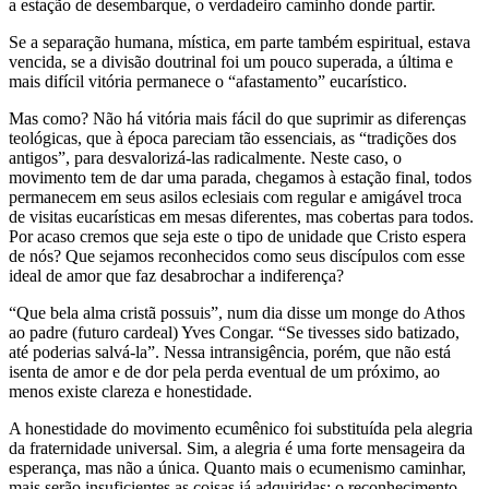
a estação de desembarque, o verdadeiro caminho donde partir.
Se a separação humana, mística, em parte também espiritual, estava
vencida, se a divisão doutrinal foi um pouco superada, a última e
mais difícil vitória permanece o “afastamento” eucarístico.
Mas como? Não há vitória mais fácil do que suprimir as diferenças
teológicas, que à época pareciam tão essenciais, as “tradições dos
antigos”, para desvalorizá-las radicalmente. Neste caso, o
movimento tem de dar uma parada, chegamos à estação final, todos
permanecem em seus asilos eclesiais com regular e amigável troca
de visitas eucarísticas em mesas diferentes, mas cobertas para todos.
Por acaso cremos que seja este o tipo de unidade que Cristo espera
de nós? Que sejamos reconhecidos como seus discípulos com esse
ideal de amor que faz desabrochar a indiferença?
“Que bela alma cristã possuis”, num dia disse um monge do Athos
ao padre (futuro cardeal) Yves Congar. “Se tivesses sido batizado,
até poderias salvá-la”. Nessa intransigência, porém, que não está
isenta de amor e de dor pela perda eventual de um próximo, ao
menos existe clareza e honestidade.
A honestidade do movimento ecumênico foi substituída pela alegria
da fraternidade universal. Sim, a alegria é uma forte mensageira da
esperança, mas não a única. Quanto mais o ecumenismo caminhar,
mais serão insuficientes as coisas já adquiridas: o reconhecimento