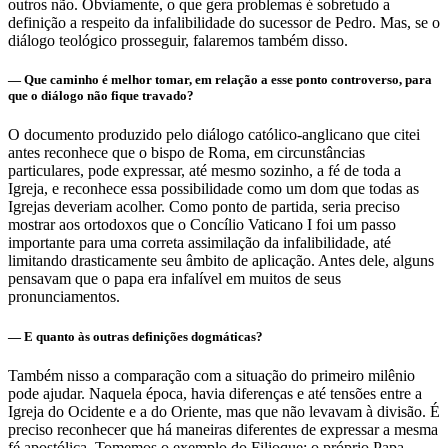
outros não. Obviamente, o que gera problemas é sobretudo a
definição a respeito da infalibilidade do sucessor de Pedro. Mas, se o
diálogo teológico prosseguir, falaremos também disso.
— Que caminho é melhor tomar, em relação a esse ponto controverso, para
que o diálogo não fique travado?
O documento produzido pelo diálogo católico-anglicano que citei
antes reconhece que o bispo de Roma, em circunstâncias
particulares, pode expressar, até mesmo sozinho, a fé de toda a
Igreja, e reconhece essa possibilidade como um dom que todas as
Igrejas deveriam acolher. Como ponto de partida, seria preciso
mostrar aos ortodoxos que o Concílio Vaticano I foi um passo
importante para uma correta assimilação da infalibilidade, até
limitando drasticamente seu âmbito de aplicação. Antes dele, alguns
pensavam que o papa era infalível em muitos de seus
pronunciamentos.
— E quanto às outras definições dogmáticas?
Também nisso a comparação com a situação do primeiro milênio
pode ajudar. Naquela época, havia diferenças e até tensões entre a
Igreja do Ocidente e a do Oriente, mas que não levavam à divisão. É
preciso reconhecer que há maneiras diferentes de expressar a mesma
fé apostólica. Tomemos o exemplo do Filioque: o próprio Papa