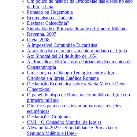
Um pouco de história da Ortodoxiae das cisões no seio
da Igreja Una
Primado ou Hegemonia
Ecumenismo e Tradição
Desfazer Calcedônia?
Sinodalidade e Primazia durante o Primeiro Milênio
Ravenna, 2007
Creta, 2008
A Impossível Comunhão Eucarística
A raiz do cisma: um pensamento mundano da Igreja
Ato Sinodal del 24 de Julho de 1054
As Encíclicas Históricas do Patriarcado Ecumênico de
Constantinopla
Um esboço do Diálogo Teológico entre a Igreja
Ortodoxa e a Igreja Católica Romana
Declaração Ecumênica sobre a Santa Mãe de Deus
(Theotokos)
O papel do bispo de Roma na comunhão da Igreja no
primeiro milênio
Diretrizes para os cristãos ortodoxos nas relações
ecumênicas
Declarações Conjuntas
CMI – O Conselho Mundial de Igrejas
Alexandria-2023: «Sinodalidade e Primazia no
Segundo Milênio e Hoje»