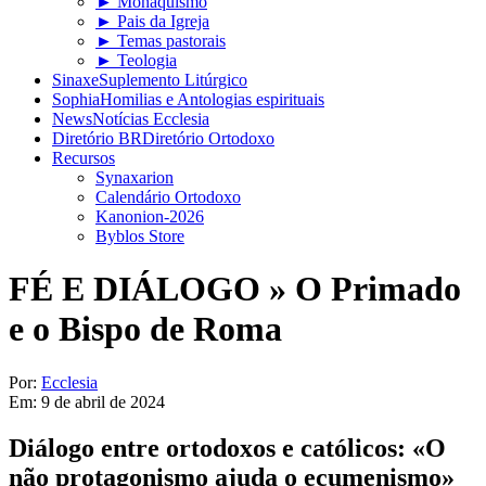
► Monaquismo
► Pais da Igreja
► Temas pastorais
► Teologia
Sinaxe
Suplemento Litúrgico
Sophia
Homilias e Antologias espirituais
News
Notícias Ecclesia
Diretório BR
Diretório Ortodoxo
Recursos
Synaxarion
Calendário Ortodoxo
Kanonion-2026
Byblos Store
FÉ E DIÁLOGO »
O Primado
e o Bispo de Roma
Por:
Ecclesia
Em:
9 de abril de 2024
Diálogo entre ortodoxos e católicos: «O
não protagonismo ajuda o ecumenismo»