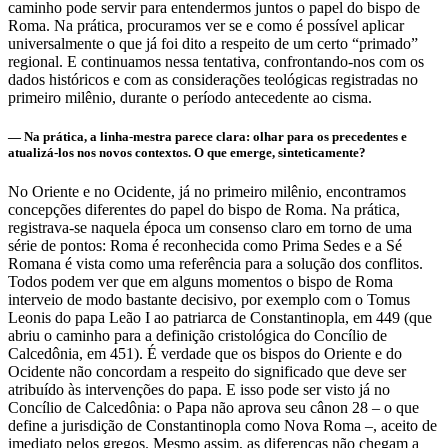
caminho pode servir para entendermos juntos o papel do bispo de
Roma. Na prática, procuramos ver se e como é possível aplicar
universalmente o que já foi dito a respeito de um certo “primado”
regional. E continuamos nessa tentativa, confrontando-nos com os
dados históricos e com as considerações teológicas registradas no
primeiro milênio, durante o período antecedente ao cisma.
— Na prática, a linha-mestra parece clara: olhar para os precedentes e
atualizá-los nos novos contextos. O que emerge, sinteticamente?
No Oriente e no Ocidente, já no primeiro milênio, encontramos
concepções diferentes do papel do bispo de Roma. Na prática,
registrava-se naquela época um consenso claro em torno de uma
série de pontos: Roma é reconhecida como Prima Sedes e a Sé
Romana é vista como uma referência para a solução dos conflitos.
Todos podem ver que em alguns momentos o bispo de Roma
interveio de modo bastante decisivo, por exemplo com o Tomus
Leonis do papa Leão I ao patriarca de Constantinopla, em 449 (que
abriu o caminho para a definição cristológica do Concílio de
Calcedônia, em 451). É verdade que os bispos do Oriente e do
Ocidente não concordam a respeito do significado que deve ser
atribuído às intervenções do papa. E isso pode ser visto já no
Concílio de Calcedônia: o Papa não aprova seu cânon 28 – o que
define a jurisdição de Constantinopla como Nova Roma –, aceito de
imediato pelos gregos. Mesmo assim, as diferenças não chegam a