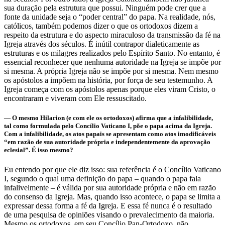
sua duração pela estrutura que possui. Ninguém pode crer que a
fonte da unidade seja o “poder central” do papa. Na realidade, nós,
católicos, também podemos dizer o que os ortodoxos dizem a
respeito da estrutura e do aspecto miraculoso da transmissão da fé na
Igreja através dos séculos. É inútil contrapor dialeticamente as
estruturas e os milagres realizados pelo Espírito Santo. No entanto, é
essencial reconhecer que nenhuma autoridade na Igreja se impõe por
si mesma. A própria Igreja não se impõe por si mesma. Nem mesmo
os apóstolos a impõem na história, por força de seu testemunho. A
Igreja começa com os apóstolos apenas porque eles viram Cristo, o
encontraram e viveram com Ele ressuscitado.
— O mesmo Hilarion (e com ele os ortodoxos) afirma que a infalibilidade,
tal como formulada pelo Concílio Vaticano I, põe o papa acima da Igreja.
Com a infalibilidade, os atos papais se apresentam como atos imodificáveis
“em razão de sua autoridade própria e independentemente da aprovação
eclesial”. É isso mesmo?
Eu entendo por que ele diz isso: sua referência é o Concílio Vaticano
I, segundo o qual uma definição do papa – quando o papa fala
infalivelmente – é válida por sua autoridade própria e não em razão
do consenso da Igreja. Mas, quando isso acontece, o papa se limita a
expressar dessa forma a fé da Igreja. E essa fé nunca é o resultado
de uma pesquisa de opiniões visando o prevalecimento da maioria.
Mesmo os ortodoxos, em seu Concílio Pan-Ortodoxo, não