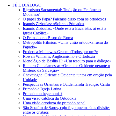
FÉ E DIÁLOGO
Rigorismo Sacramental: Tradição ou Fenômeno
Moderno?
O papel do Papa? Falemos disso com os ortodoxos
Ioannis Zizioulas: «Sobre o Primado»
Ioannis Zizioulas: «Onde está a Eucaristia, aí está a
Igreja Católica»
O Primado e o Bispo de Roma
Metropolita Hilarión: «Uma visão ortodoxa russa do
Papado»
Frederica Mathewes-Green: «Todos por um?»
Rowan Williams: Anglicanismo e Ortodoxia
Menológio de Basílio II: «Um tesouro para o diálogo»
Raniero Cantalamessa: «Oriente e Ocidente perante o
Mistério da Salvação»
Chevetogne: Oriente e Ocidente juntos em oração pela
Unidade
Perspectivas Orientais e Ocidentaisda Tradição Cristã
Primado e Igreja Latina
Primado ou hegemonia?
Uma visão católica da Ortodoxia
Uma visão ortodoxa do primado papal
São Serafim de Sarov, cujo fogo queimará as divisões
entre os cristãos