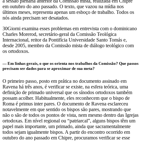
a sessão plenária anterior da Comissão mista, realizada em Chipre
em outubro do ano passado. O texto, que vazou na mídia nos
últimos meses, representa apenas um esboço de trabalho. Todos os
nós ainda precisam ser desatados.
30Giorni examina esses problemas em entrevista com o dominicano
Charles Morerod, secretário-geral da Comissão Teológica
Internacional, reitor da Pontifícia Universidade Santo Tomás e,
desde 2005, membro da Comissão mista de diálogo teológico com
os ortodoxos.
— Em linhas gerais, o que os orienta nos trabalhos da Comissão? Que passos
precisam ser dados para se aproximar de sua meta?
O primeiro passo, posto em prática no documento assinado em
Ravena há três anos, é verificar se existe, na esfera teórica, uma
definição de primado universal que os sínodos ortodoxos também
possam acolher. Habitualmente, eles reconhecem que o bispo de
Roma é primus inter pares. O documento de Ravena esclareceu
notavelmente em que sentido os bispos são pares, mostrando que
não o são de todos os pontos de vista, nem mesmo dentro das Igrejas
ortodoxas. Em nível regional ou “patriarcal”, alguns bispos têm um
papel mais importante, um primado, ainda que sacramentalmente
todos sejam igualmente bispos. A partir do encontro ocorrido em
outubro do ano passado em Chipre, procuramos verificar se esse