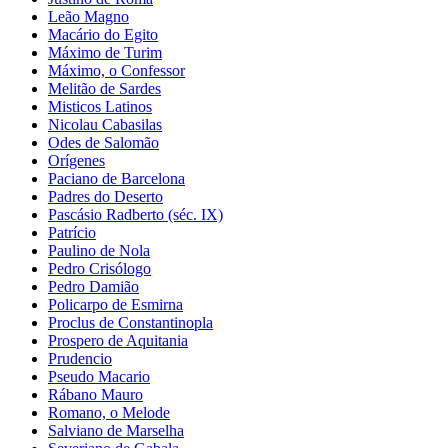
Leão Magno
Macário do Egito
Máximo de Turim
Máximo, o Confessor
Melitão de Sardes
Misticos Latinos
Nicolau Cabasilas
Odes de Salomão
Orígenes
Paciano de Barcelona
Padres do Deserto
Pascásio Radberto (séc. IX)
Patrício
Paulino de Nola
Pedro Crisólogo
Pedro Damião
Policarpo de Esmirna
Proclus de Constantinopla
Prospero de Aquitania
Prudencio
Pseudo Macario
Rábano Mauro
Romano, o Melode
Salviano de Marselha