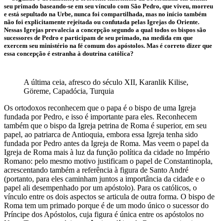
seu primado baseando-se em seu vínculo com São Pedro, que viveu, morreu
e está sepultado na Urbe, nunca foi compartilhada, mas no início também
não foi explicitamente rejeitada ou confutada pelas Igrejas do Oriente.
Nessas Igrejas prevalecia a concepção segundo a qual todos os bispos são
sucessores de Pedro e participam de seu primado, na medida em que
exercem seu ministério na fé comum dos apóstolos. Mas é correto dizer que
essa concepção é estranha à doutrina católica?
A última ceia, afresco do século XII, Karanlik Kilise,
Göreme, Capadócia, Turquia
Os ortodoxos reconhecem que o papa é o bispo de uma Igreja
fundada por Pedro, e isso é importante para eles. Reconhecem
também que o bispo da Igreja petrina de Roma é superior, em seu
papel, ao patriarca de Antioquia, embora essa Igreja tenha sido
fundada por Pedro antes da Igreja de Roma. Mas veem o papel da
Igreja de Roma mais à luz da função política da cidade no Império
Romano: pelo mesmo motivo justificam o papel de Constantinopla,
acrescentando também a referência à figura de Santo André
(portanto, para eles caminham juntos a importância da cidade e o
papel ali desempenhado por um apóstolo). Para os católicos, o
vínculo entre os dois aspectos se articula de outra forma. O bispo de
Roma tem um primado porque é de um modo único o sucessor do
Príncipe dos Apóstolos, cuja figura é única entre os apóstolos no