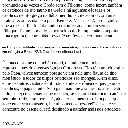
pronunciou às vezes o Credo sem o Filioque, como fazem também
os católicos de rito latino na Grécia há algumas décadas e os
católicos de rito grego da Itália meridional, de acordo com uma
prática reconhecida pelo papa Bento XIV em 1742. Isso significa
que a mesma fé trinitária pode ser confessada com ou sem o
Filioque. E que, portanto, o acréscimo do Filioque não comporta
uma ruptura da comunhão nessa fé confessada conjuntamente.
— Há quem sublinhe uma simpatia e uma atenção especiais dos ortodoxos
em relação a Bento XVI. O senhor confirma isso?
É uma coisa que eu também notei, quando encontrei os
representantes de diversas Igrejas Ortodoxas. Eles têm grande estima
pelo Papa, talvez também porque vejam nele uma figura de tipo
monástico, e todos os bispos ortodoxos são monges. Além disso,
entre os outros cristãos é difundida a ideia errônea de que, para os
católicos, o papa é tudo. Se o papa não põe a si mesmo à frente de
tudo, se repete apenas o que recebeu, se fica um tanto oculto atrás de
seu ministério, isso, por si só, ajuda o ecumenismo. Um papa que,
ao exercer seu ministério, inclui “o menos possível” de seu e se
concentra no essencial está destinado a agradar mais aos ortodoxo.
2024-04-09