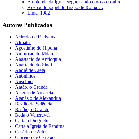
A unidade da Igreja segue sendo o nosso sonho
Acerca do papel do Bispo de Roma …
Lima, 1982
Autores Publicados
Aelredo de Rielvaux
Afraates
Agostinho de Hipona
Ambrosio de Milão
Anastacio de Antioquia
Anastacio do Sinai
André de Creta
Anônimos
Anselmo
Antão, o Grande
Astério de Amaseia
Atanásio de Alexandria
Basílio da Selêucia
Basílio, o Grande
Beda o Venerável
Carta a Diogneto
Carta a Igreja de Esmirna
Cesário de Arles
Cipriano de Cartago