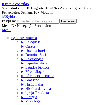
Ir para o conteúdo
Segunda-Feira, 10 de agosto de 2026 • Ano Litúrgico: Após
Pentecostes, Semana 10 • Modo II
Byblos
Pesquisar
Menu De Navegação Secundário
Menu
Byblos
Biblioteca
► Catequese
► Cursos
► Doc. da Igreja
► Doutrina Social
► Eclesiologia
► Espiritualidade
► Estudos bíblicos
► Fé e diálogo
► Fé e meio ambiente
► Glossário
► Hagiografia
► História da Igreja
► Igreja Ortodoxa
► Liturgia
► Mariologia