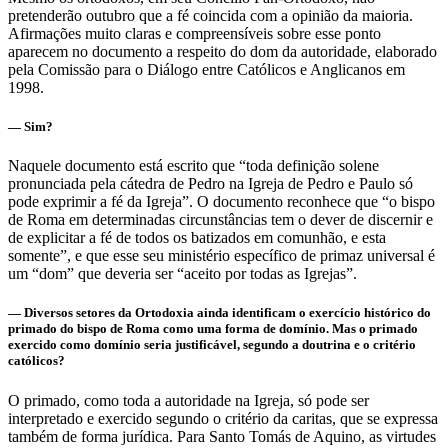
pretenderão outubro que a fé coincida com a opinião da maioria.
Afirmações muito claras e compreensíveis sobre esse ponto
aparecem no documento a respeito do dom da autoridade, elaborado
pela Comissão para o Diálogo entre Católicos e Anglicanos em
1998.
— Sim?
Naquele documento está escrito que “toda definição solene
pronunciada pela cátedra de Pedro na Igreja de Pedro e Paulo só
pode exprimir a fé da Igreja”. O documento reconhece que “o bispo
de Roma em determinadas circunstâncias tem o dever de discernir e
de explicitar a fé de todos os batizados em comunhão, e esta
somente”, e que esse seu ministério específico de primaz universal é
um “dom” que deveria ser “aceito por todas as Igrejas”.
— Diversos setores da Ortodoxia ainda identificam o exercício histórico do
primado do bispo de Roma como uma forma de domínio. Mas o primado
exercido como domínio seria justificável, segundo a doutrina e o critério
católicos?
O primado, como toda a autoridade na Igreja, só pode ser
interpretado e exercido segundo o critério da caritas, que se expressa
também de forma jurídica. Para Santo Tomás de Aquino, as virtudes