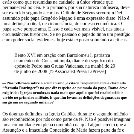
estão como que resumidas na caridade, a única virtude que
permanecerá no céu. E o primado, por sua natureza intrínseca, deve
ser exercido segundo a caritas. O título de Servus servorum Dei
assumido pelo papa Gregório Magno é uma expressão disso. Não é
uma definição ritual, de circunstância, de cortesia ecumênica. O
papa serve porque ama. E isso é cada vez mais visível, nas atuais
circunstâncias históricas. Se no passado o papado tinha um prestígio
e um poder social evidentes, hoje está exposto sobretudo a críticas.
Bento XVI em oração com Bartolomeu I, patriarca
ecumênico de Constantinopla, diante do sepulcro do
apóstolo Pedro nas Grutas Vaticanas, na manhã de 29
de junho de 2008 [© Associated Press/LaPresse]
— Nas reflexões sobre o ecumenismo, é citada frequentemente a chamada
“fórmula Ratzinger”: no que diz respeito ao primado do papa, Roma deve
exigir das Igrejas ortodoxas nada mais que aquilo que foi estabelecido e
vivido no primeiro milênio. E que fim levam as definições dogmáticas que
surgiram no segundo milênio?
Os dogmas definidos na Igreja Católica durante o segundo milênio
são reconhecidos por nós como parte da fé. Não é possível imaginar
uma comunidade em plena comunhão na qual alguns creem que a
Assunção e a Imaculada Conceição de Maria fazem parte da fé e