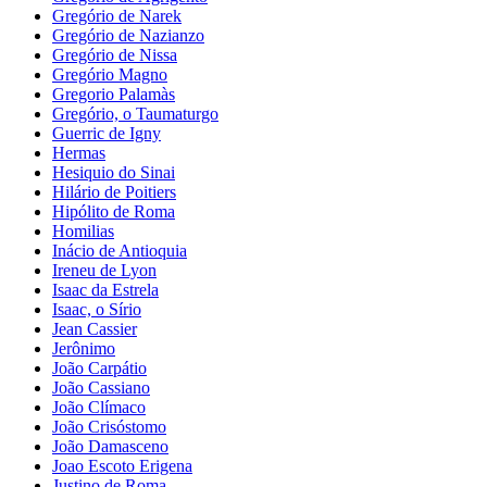
Gregório de Narek
Gregório de Nazianzo
Gregório de Nissa
Gregório Magno
Gregorio Palamàs
Gregório, o Taumaturgo
Guerric de Igny
Hermas
Hesiquio do Sinai
Hilário de Poitiers
Hipólito de Roma
Homilias
Inácio de Antioquia
Ireneu de Lyon
Isaac da Estrela
Isaac, o Sírio
Jean Cassier
Jerônimo
João Carpátio
João Cassiano
João Clímaco
João Crisóstomo
João Damasceno
Joao Escoto Erigena
Justino de Roma