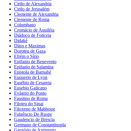
Cirilo de Alexandria
Cirilo de Jerusalém
Clemente de Alexandria
Clemente de Roma
Columbano
Cromácio de Aquiléia
Diádoco de Foticeia
Didaké
Ditos e Maximas
Doroteu de Gaza
Efrém o Sírio
Epifanio de Benevento
Epifanio de Salamina
Epistola de Barnabé
Euquerio de Lyon
Eusébio de Cesareia
Eusebio Galicano
Evágrio do Ponto
Faustino de Roma
Filoteu do Sinai
Filoxeno de Mabboug
Fulgêncio De Ruspe
Gaudencio de Brescia
Germano de Constantinopla
Gregório de Agrigento