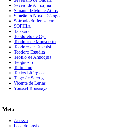
Severiano de Gabala
Severo de Antioquia
Siluane de Monte Athos
Simeão, o Novo Teólogo
Sofronio de Jerusalem
SOPHIA
Talassio
Teodoreto de Cyr
Teodoro de Mopsuesto
Teodoro de Tabenisi
Teodoro Estudita
Teofilo de Antioquia
Teognosto
Tertuliano
Textos Litúrgicos
Tiago de Saroug
Vicente de Lerins
Youssef Bousnaya
Meta
Acessar
Feed de posts