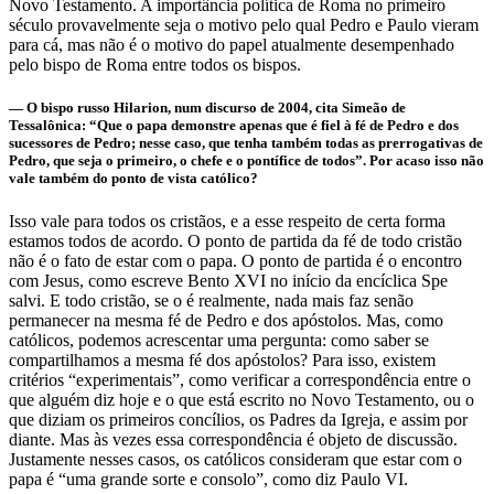
Novo Testamento. A importância política de Roma no primeiro
século provavelmente seja o motivo pelo qual Pedro e Paulo vieram
para cá, mas não é o motivo do papel atualmente desempenhado
pelo bispo de Roma entre todos os bispos.
— O bispo russo Hilarion, num discurso de 2004, cita Simeão de
Tessalônica: “Que o papa demonstre apenas que é fiel à fé de Pedro e dos
sucessores de Pedro; nesse caso, que tenha também todas as prerrogativas de
Pedro, que seja o primeiro, o chefe e o pontífice de todos”. Por acaso isso não
vale também do ponto de vista católico?
Isso vale para todos os cristãos, e a esse respeito de certa forma
estamos todos de acordo. O ponto de partida da fé de todo cristão
não é o fato de estar com o papa. O ponto de partida é o encontro
com Jesus, como escreve Bento XVI no início da encíclica Spe
salvi. E todo cristão, se o é realmente, nada mais faz senão
permanecer na mesma fé de Pedro e dos apóstolos. Mas, como
católicos, podemos acrescentar uma pergunta: como saber se
compartilhamos a mesma fé dos apóstolos? Para isso, existem
critérios “experimentais”, como verificar a correspondência entre o
que alguém diz hoje e o que está escrito no Novo Testamento, ou o
que diziam os primeiros concílios, os Padres da Igreja, e assim por
diante. Mas às vezes essa correspondência é objeto de discussão.
Justamente nesses casos, os católicos consideram que estar com o
papa é “uma grande sorte e consolo”, como diz Paulo VI.