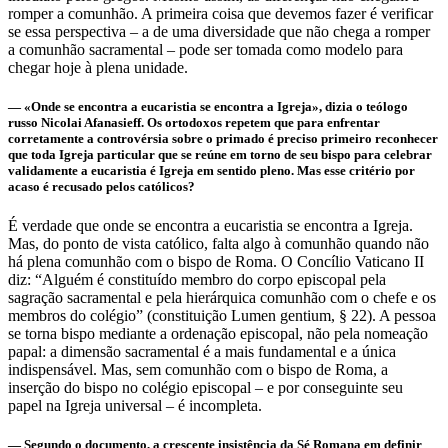
romper a comunhão. A primeira coisa que devemos fazer é verificar
se essa perspectiva – a de uma diversidade que não chega a romper
a comunhão sacramental – pode ser tomada como modelo para
chegar hoje à plena unidade.
— «Onde se encontra a eucaristia se encontra a Igreja», dizia o teólogo
russo Nicolai Afanasieff. Os ortodoxos repetem que para enfrentar
corretamente a controvérsia sobre o primado é preciso primeiro reconhecer
que toda Igreja particular que se reúne em torno de seu bispo para celebrar
validamente a eucaristia é Igreja em sentido pleno. Mas esse critério por
acaso é recusado pelos católicos?
É verdade que onde se encontra a eucaristia se encontra a Igreja.
Mas, do ponto de vista católico, falta algo à comunhão quando não
há plena comunhão com o bispo de Roma. O Concílio Vaticano II
diz: “Alguém é constituído membro do corpo episcopal pela
sagração sacramental e pela hierárquica comunhão com o chefe e os
membros do colégio” (constituição Lumen gentium, § 22). A pessoa
se torna bispo mediante a ordenação episcopal, não pela nomeação
papal: a dimensão sacramental é a mais fundamental e a única
indispensável. Mas, sem comunhão com o bispo de Roma, a
inserção do bispo no colégio episcopal – e por conseguinte seu
papel na Igreja universal – é incompleta.
— Segundo o documento, a crescente insistência da Sé Romana em definir