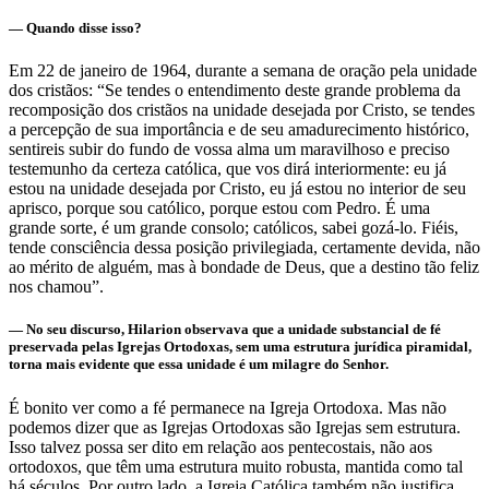
— Quando disse isso?
Em 22 de janeiro de 1964, durante a semana de oração pela unidade
dos cristãos: “Se tendes o entendimento deste grande problema da
recomposição dos cristãos na unidade desejada por Cristo, se tendes
a percepção de sua importância e de seu amadurecimento histórico,
sentireis subir do fundo de vossa alma um maravilhoso e preciso
testemunho da certeza católica, que vos dirá interiormente: eu já
estou na unidade desejada por Cristo, eu já estou no interior de seu
aprisco, porque sou católico, porque estou com Pedro. É uma
grande sorte, é um grande consolo; católicos, sabei gozá-lo. Fiéis,
tende consciência dessa posição privilegiada, certamente devida, não
ao mérito de alguém, mas à bondade de Deus, que a destino tão feliz
nos chamou”.
— No seu discurso, Hilarion observava que a unidade substancial de fé
preservada pelas Igrejas Ortodoxas, sem uma estrutura jurídica piramidal,
torna mais evidente que essa unidade é um milagre do Senhor.
É bonito ver como a fé permanece na Igreja Ortodoxa. Mas não
podemos dizer que as Igrejas Ortodoxas são Igrejas sem estrutura.
Isso talvez possa ser dito em relação aos pentecostais, não aos
ortodoxos, que têm uma estrutura muito robusta, mantida como tal
há séculos. Por outro lado, a Igreja Católica também não justifica