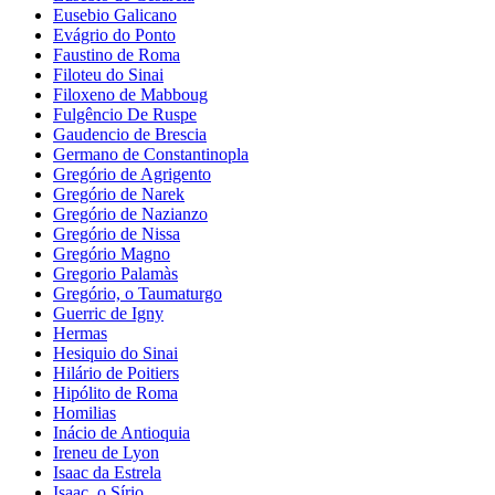
Eusebio Galicano
Evágrio do Ponto
Faustino de Roma
Filoteu do Sinai
Filoxeno de Mabboug
Fulgêncio De Ruspe
Gaudencio de Brescia
Germano de Constantinopla
Gregório de Agrigento
Gregório de Narek
Gregório de Nazianzo
Gregório de Nissa
Gregório Magno
Gregorio Palamàs
Gregório, o Taumaturgo
Guerric de Igny
Hermas
Hesiquio do Sinai
Hilário de Poitiers
Hipólito de Roma
Homilias
Inácio de Antioquia
Ireneu de Lyon
Isaac da Estrela
Isaac, o Sírio