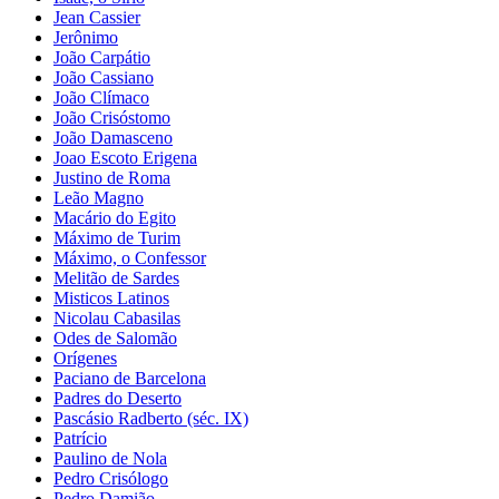
Jean Cassier
Jerônimo
João Carpátio
João Cassiano
João Clímaco
João Crisóstomo
João Damasceno
Joao Escoto Erigena
Justino de Roma
Leão Magno
Macário do Egito
Máximo de Turim
Máximo, o Confessor
Melitão de Sardes
Misticos Latinos
Nicolau Cabasilas
Odes de Salomão
Orígenes
Paciano de Barcelona
Padres do Deserto
Pascásio Radberto (séc. IX)
Patrício
Paulino de Nola
Pedro Crisólogo
Pedro Damião