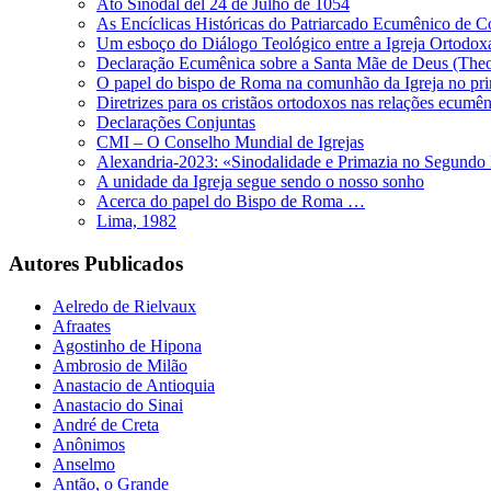
Ato Sinodal del 24 de Julho de 1054
As Encíclicas Históricas do Patriarcado Ecumênico de C
Um esboço do Diálogo Teológico entre a Igreja Ortodoxa
Declaração Ecumênica sobre a Santa Mãe de Deus (The
O papel do bispo de Roma na comunhão da Igreja no pri
Diretrizes para os cristãos ortodoxos nas relações ecumên
Declarações Conjuntas
CMI – O Conselho Mundial de Igrejas
Alexandria-2023: «Sinodalidade e Primazia no Segundo
A unidade da Igreja segue sendo o nosso sonho
Acerca do papel do Bispo de Roma …
Lima, 1982
Autores Publicados
Aelredo de Rielvaux
Afraates
Agostinho de Hipona
Ambrosio de Milão
Anastacio de Antioquia
Anastacio do Sinai
André de Creta
Anônimos
Anselmo
Antão, o Grande