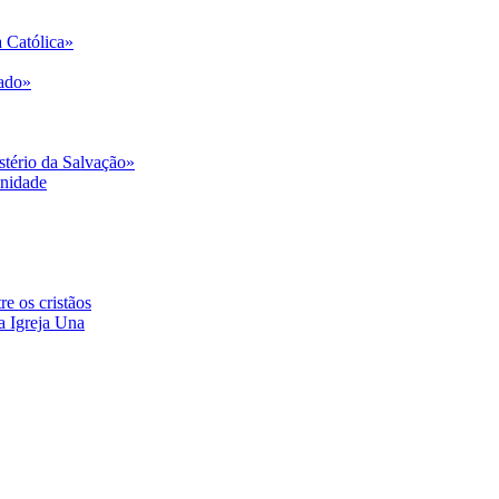
a Católica»
pado»
stério da Salvação»
Unidade
e os cristãos
a Igreja Una