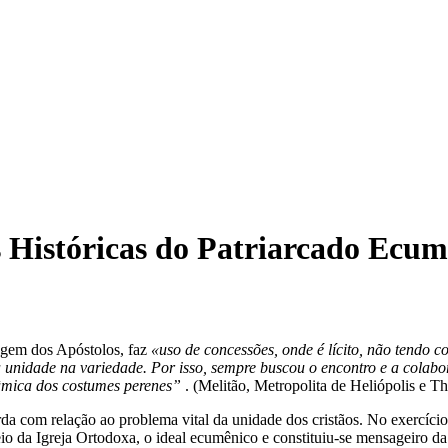
s Históricas do Patriarcado Ecu
agem dos Apóstolos, faz
«uso de concessões, onde é lícito, não tendo c
 à unidade na variedade. Por isso, sempre buscou o encontro e a colabor
nâmica dos costumes perenes”
. (Melitão, Metropolita de Heliópolis e Th
uarda com relação ao problema vital da unidade dos cristãos. No exercíc
eio da Igreja Ortodoxa, o ideal ecumênico e constituiu-se mensageiro 