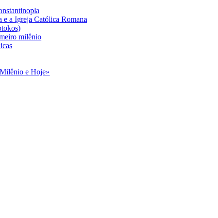
onstantinopla
 e a Igreja Católica Romana
otokos)
meiro milênio
icas
 Milênio e Hoje»