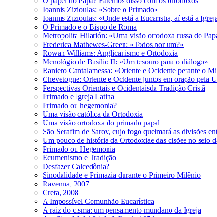
O papel do Papa? Falemos disso com os ortodoxos
Ioannis Zizioulas: «Sobre o Primado»
Ioannis Zizioulas: «Onde está a Eucaristia, aí está a Igrej
O Primado e o Bispo de Roma
Metropolita Hilarión: «Uma visão ortodoxa russa do Pa
Frederica Mathewes-Green: «Todos por um?»
Rowan Williams: Anglicanismo e Ortodoxia
Menológio de Basílio II: «Um tesouro para o diálogo»
Raniero Cantalamessa: «Oriente e Ocidente perante o Mi
Chevetogne: Oriente e Ocidente juntos em oração pela 
Perspectivas Orientais e Ocidentaisda Tradição Cristã
Primado e Igreja Latina
Primado ou hegemonia?
Uma visão católica da Ortodoxia
Uma visão ortodoxa do primado papal
São Serafim de Sarov, cujo fogo queimará as divisões entr
Um pouco de história da Ortodoxiae das cisões no seio d
Primado ou Hegemonia
Ecumenismo e Tradição
Desfazer Calcedônia?
Sinodalidade e Primazia durante o Primeiro Milênio
Ravenna, 2007
Creta, 2008
A Impossível Comunhão Eucarística
A raiz do cisma: um pensamento mundano da Igreja