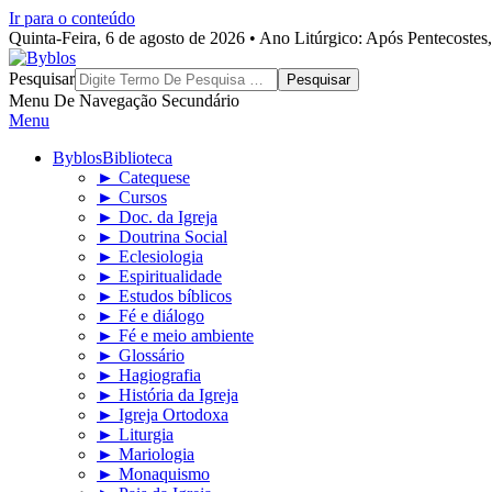
Ir para o conteúdo
Quinta-Feira, 6 de agosto de 2026 • Ano Litúrgico: Após Pentecoste
Byblos
Pesquisar
Menu De Navegação Secundário
Menu
Byblos
Biblioteca
► Catequese
► Cursos
► Doc. da Igreja
► Doutrina Social
► Eclesiologia
► Espiritualidade
► Estudos bíblicos
► Fé e diálogo
► Fé e meio ambiente
► Glossário
► Hagiografia
► História da Igreja
► Igreja Ortodoxa
► Liturgia
► Mariologia
► Monaquismo