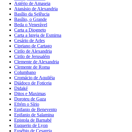
Astério de Amaseia
Atanásio de Alexandria
Basílio da Selêucia
Basílio, o Grande
Beda o Venerável
Carta a Diogneto
Carta a Igreja de Esmirna
Cesário de Arles
Cipriano de Cartago
Cirilo de Alexandria
Cirilo de Jerusalém
Clemente de Alexandria
Clemente de Roma
Columbano
Cromácio de Aquiléia
Diádoco de Foticeia
Didaké
Ditos e Maximas
Doroteu de Gaza
Efrém o Sírio
Epifanio de Benevento
Epifanio de Salamina
Epistola de Barnabé
Euquerio de Lyon
Eusébio de Cesareia