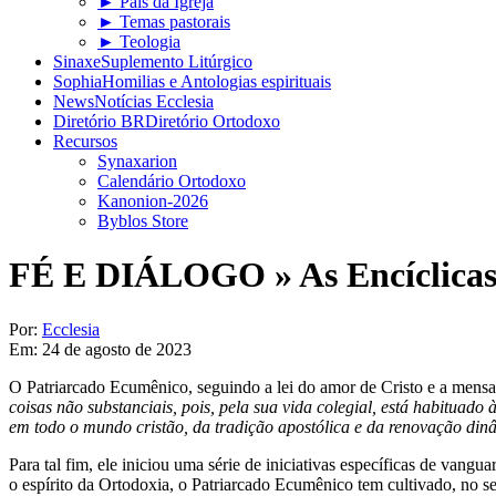
► Pais da Igreja
► Temas pastorais
► Teologia
Sinaxe
Suplemento Litúrgico
Sophia
Homilias e Antologias espirituais
News
Notícias Ecclesia
Diretório BR
Diretório Ortodoxo
Recursos
Synaxarion
Calendário Ortodoxo
Kanonion-2026
Byblos Store
FÉ E DIÁLOGO »
As Encíclica
Por:
Ecclesia
Em:
24 de agosto de 2023
O Patriarcado Ecumênico, seguindo a lei do amor de Cristo e a mens
coisas não substanciais, pois, pela sua vida colegial, está habituado
em todo o mundo cristão, da tradição apostólica e da renovação di
Para tal fim, ele iniciou uma série de iniciativas específicas de vang
o espírito da Ortodoxia, o Patriarcado Ecumênico tem cultivado, no s