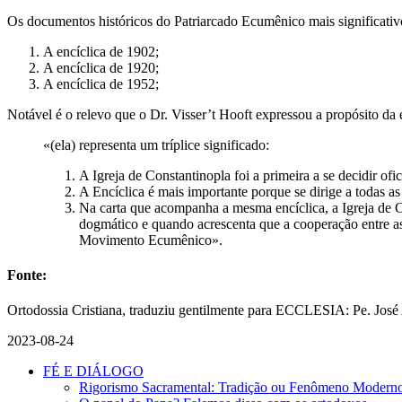
Os documentos históricos do Patriarcado Ecumênico mais significativo
A encíclica de 1902;
A encíclica de 1920;
A encíclica de 1952;
Notável é o relevo que o Dr. Visser’t Hooft expressou a propósito da 
«(ela) representa um tríplice significado:
A Igreja de Constantinopla foi a primeira a se decidir o
A Encíclica é mais importante porque se dirige a todas as
Na carta que acompanha a mesma encíclica, a Igreja de C
dogmático e quando acrescenta que a cooperação entre as
Movimento Ecumênico».
Fonte:
Ortodossia Cristiana, traduziu gentilmente para ECCLESIA: Pe. José
2023-08-24
FÉ E DIÁLOGO
Rigorismo Sacramental: Tradição ou Fenômeno Modern