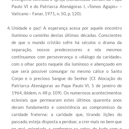
Paulo VI e do Patriarca Atenágoras I, «Tomos Agapis» –
Vaticano – Fanar, 1971, n. 50, p. 120).
Unidade e paz! A esperança acesa por aquele encontro
iluminou o caminho destas últimas décadas. Conscientes
de que o mundo cristão sofre há séculos o drama da
separação, nossos predecessores e nós mesmos
continuamos com perseverança o «diálogo da caridade»,
com o olhar posto naquele dia luminoso e abençoado em
que será possível comungar no mesmo cálice o Santo
Corpo e o precioso Sangue do Senhor (Cf. Alocução do
Patriarca Atenágoras ao Papa Paulo VI, 5 de janeiro de
1964, ibidem, n. 48 p. 109). Os numerosos acontecimentos
eclesiais que permearam estes últimos quarenta anos
deram fundamento e consistência ao compromisso da
caridade fraterna: a caridade que, tirando lições do
passado, esteja disposta a perdoar, a crer mais no bem que
no mal, orientada a conformar-se antes de tudo com o