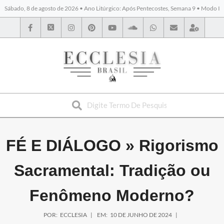
Sábado, 8 de agosto de 2026 • Ano Litúrgico: Após Pentecostes, Semana 9 • Modo I
BYBLOS
FÉ E DIÁLOGO »
Rigorismo
Sacramental: Tradição ou
Fenômeno Moderno?
POR:
ECCLESIA
EM:
10 DE JUNHO DE 2024