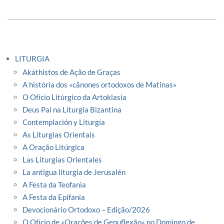
LITURGIA
Akáthistos de Ação de Graças
A história dos «cânones ortodoxos de Matinas»
O Ofício Litúrgico da Artoklasia
Deus Pai na Liturgia Bizantina
Contemplación y Liturgía
As Liturgias Orientais
A Oração Litúrgica
Las Liturgias Orientales
La antigua liturgia de Jerusalén
A Festa da Teofania
A Festa da Epifania
Devocionário Ortodoxo – Edição/2026
O Ofício de «Orações de Genuflexão» no Domingo de