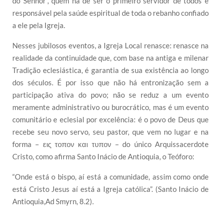
do Senhor”, quem há de ser o primeiro servidor de todos e
responsável pela saúde espiritual de toda o rebanho confiado
a ele pela Igreja.
Nesses jubilosos eventos, a Igreja Local renasce: renasce na
realidade da continuidade que, com base na antiga e milenar
Tradição eclesiástica, é garantia de sua existência ao longo
dos séculos. É por isso que não há entronização sem a
participação ativa do povo; não se reduz a um evento
meramente administrativo ou burocrático, mas é um evento
comunitário e eclesial por excelência: é o povo de Deus que
recebe seu novo servo, seu pastor, que vem no lugar e na
forma – εις τοπον και τυπον – do único Arquissacerdote
Cristo, como afirma Santo Inácio de Antioquia, o Teóforo:
“Onde está o bispo, aí está a comunidade, assim como onde
está Cristo Jesus aí está a Igreja católica”. (Santo Inácio de
Antioquia,Ad Smyrn, 8.2).