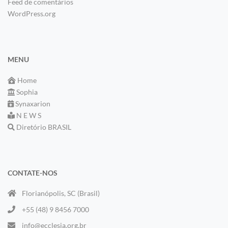
Feed de comentários
WordPress.org
MENU
Home
Sophia
Synaxarion
N E W S
Diretório BRASIL
CONTATE-NOS
Florianópolis, SC (Brasil)
+55 (48) 9 8456 7000
info@ecclesia.org.br