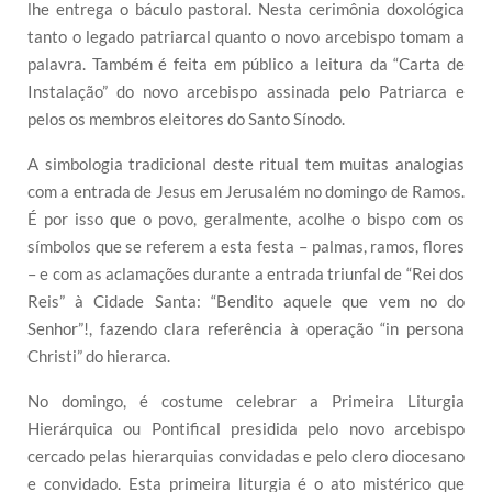
lhe entrega o báculo pastoral. Nesta cerimônia doxológica
tanto o legado patriarcal quanto o novo arcebispo tomam a
palavra. Também é feita em público a leitura da “Carta de
Instalação” do novo arcebispo assinada pelo Patriarca e
pelos os membros eleitores do Santo Sínodo.
A simbologia tradicional deste ritual tem muitas analogias
com a entrada de Jesus em Jerusalém no domingo de Ramos.
É por isso que o povo, geralmente, acolhe o bispo com os
símbolos que se referem a esta festa – palmas, ramos, flores
– e com as aclamações durante a entrada triunfal de “Rei dos
Reis” à Cidade Santa: “Bendito aquele que vem no do
Senhor”!, fazendo clara referência à operação “in persona
Christi” do hierarca.
No domingo, é costume celebrar a Primeira Liturgia
Hierárquica ou Pontifical presidida pelo novo arcebispo
cercado pelas hierarquias convidadas e pelo clero diocesano
e convidado. Esta primeira liturgia é o ato mistérico que