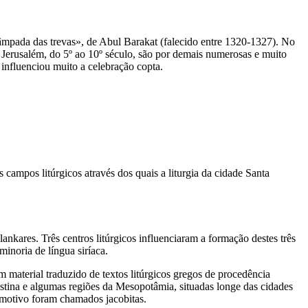
lâmpada das trevas», de Abul Barakat (falecido entre 1320-1327). No
 Jerusalém, do 5º ao 10º século, são por demais numerosas e muito
influenciou muito a celebração copta.
s campos litúrgicos através dos quais a liturgia da cidade Santa
ankares. Três centros litúrgicos influenciaram a formação destes três
inoria de língua siríaca.
om material traduzido de textos litúrgicos gregos de procedência
lestina e algumas regiões da Mesopotâmia, situadas longe das cidades
e motivo foram chamados jacobitas.