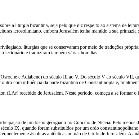
obre a liturgia bizantina, seja pelo que diz respeito ao sistema de leitu
e leituras ierosolimitano, embora Jerusalém tenha mantido a sua primazia
ivilegiado, liturgias que se conservaram por meio de traduções próprias
 o lecionário e traduziram também várias homilias.
(Osroene e Adiabene) do século III ao V. Do século V ao século VII, qu
 outro com influência da parte bizantina de Constantinopla e, finalment
kon (LAr) recebido de Jerusalém. Neste período, começa a se formar o h
participação de um bispo georgiano no Concílio de Niceia. Pelo menos des
do século IX, quando foram substituídos por um ordo constantinopolitano.
 frequentemente às obras autênticas ou não de Cirilo de Jerusalém. A aná