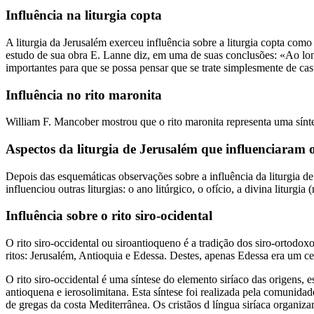
Influência na liturgia copta
A liturgia da Jerusalém exerceu influência sobre a liturgia copta co
estudo de sua obra E. Lanne diz, em uma de suas conclusões: «Ao long
importantes para que se possa pensar que se trate simplesmente de ca
Influência no rito maronita
William F. Mancober mostrou que o rito maronita representa uma sínte
Aspectos da liturgia de Jerusalém que influenciaram o
Depois das esquemáticas observações sobre a influência da liturgia de 
influenciou outras liturgias: o ano litúrgico, o ofício, a divina liturgia
Influência sobre o rito siro-ocidental
O rito siro-occidental ou siroantioqueno é a tradição dos siro-ortodox
ritos: Jerusalém, Antioquia e Edessa. Destes, apenas Edessa era um ce
O rito siro-occidental é uma síntese do elemento siríaco das origens, e
antioquena e ierosolimitana. Esta síntese foi realizada pela comunida
de gregas da costa Mediterrânea. Os cristãos d língua siríaca organi