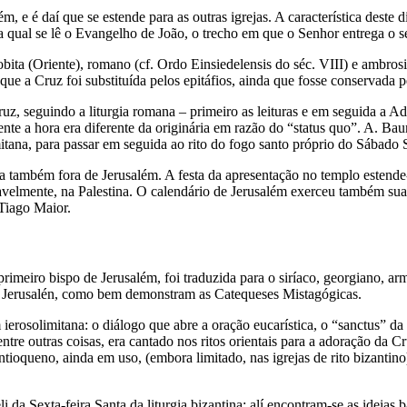
m, e é daí que se estende para as outras igrejas. A característica deste
a qual se lê o Evangelho de João, o trecho em que o Senhor entrega o seu
obita (Oriente), romano (cf. Ordo Einsiedelensis do séc. VIII) e ambros
e a Cruz foi substituída pelos epitáfios, ainda que fosse conservada pe
ruz, seguindo a liturgia romana – primeiro as leituras e em seguida a 
nte a hora era diferente da originária em razão do “status quo”. A. Baum
mitana, para passar em seguida ao rito do fogo santo próprio do Sábado 
ncia também fora de Jerusalém. A festa da apresentação no templo esten
elmente, na Palestina. O calendário de Jerusalém exerceu também sua i
 Tiago Maior.
rimeiro bispo de Jerusalém, foi traduzida para o siríaco, georgiano, arm
 de Jerusalén, como bem demonstram as Catequeses Mistagógicas.
 ierosolimitana: o diálogo que abre a oração eucarística, o “sanctus” 
ntre outras coisas, era cantado nos ritos orientais para a adoração da
tioqueno, ainda em uso, (embora limitado, nas igrejas de rito bizanti
eli da Sexta-feira Santa da liturgia bizantina; alí encontram-se as ideias