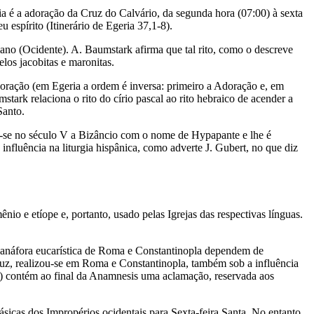
 dia é a adoração da Cruz do Calvário, da segunda hora (07:00) à sexta
 espírito (Itinerário de Egeria 37,1-8).
iano (Ocidente). A. Baumstark afirma que tal rito, como o descreve
los jacobitas e maronitas.
Adoração (em Egeria a ordem é inversa: primeiro a Adoração e, em
stark relaciona o rito do círio pascal ao rito hebraico de acender a
Santo.
de-se no século V a Bizâncio com o nome de Hypapante e lhe é
nfluência na liturgia hispânica, como adverte J. Gubert, no que diz
ênio e etíope e, portanto, usado pelas Igrejas das respectivas línguas.
da anáfora eucarística de Roma e Constantinopla dependem de
 Cruz, realizou-se em Roma e Constantinopla, também sob a influência
no) contém ao final da Anamnesis uma aclamação, reservada aos
 básicas dos Impropérios ocidentais para Sexta-feira Santa. No entanto,