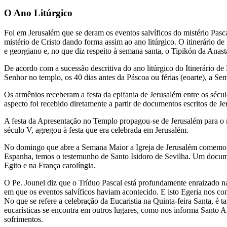
O Ano Litúrgico
Foi em Jerusalém que se deram os eventos salvíficos do mistério Pasc
mistério de Cristo dando forma assim ao ano litúrgico. O itinerário d
e georgiano e, no que diz respeito à semana santa, o Tipikón da Anasta
De acordo com a sucessão descritiva do ano litúrgico do Itinerário de 
Senhor no templo, os 40 dias antes da Páscoa ou férias (eoarte), a Sem
Os armênios receberam a festa da epifania de Jerusalém entre os sécu
aspecto foi recebido diretamente a partir de documentos escritos de J
A festa da Apresentação no Templo propagou-se de Jerusalém para o 
século V, agregou à festa que era celebrada em Jerusalém.
No domingo que abre a Semana Maior a Igreja de Jerusalém comemorava
Espanha, temos o testemunho de Santo Isidoro de Sevilha. Um documen
Egito e na França carolíngia.
O Pe. Jounel diz que o Tríduo Pascal está profundamente enraizado na
em que os eventos salvíficos haviam acontecido. E isto Egeria nos co
No que se refere a celebração da Eucaristia na Quinta-feira Santa, é
eucarísticas se encontra em outros lugares, como nos informa Santo A
sofrimentos.