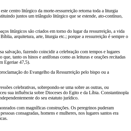
te centro litúrgico da morte-ressurreição retorna toda a liturgia
ituindo juntos um triângulo litúrgico que se estende, ato-contínuo,
s litúrgicos são criados em torno do lugar da ressurreição, a vida
blia, arquitetura, arte, liturgia etc.; porque a ressurreição é sempre o
ssa salvação, fazendo coincidir a celebração com tempos e lugares
 que, tanto os hinos e antífonas como as leituras e orações recitadas
m Egeriae 47,5).
a proclamação do Evangelho da Ressurreição pelo bispo ou a
essões celebrativas, sobrepondo-se uma sobre as outras, ou
ceu sua influência sobre Dioceses do Egito e da Líbia. Constantinopla
independentemente do seu estatuto jurídico.
am honrados com magníficas construções. Os peregrinos puderam
de pessoas consagradas, homens e mulheres, nos lugares santos era
icas.