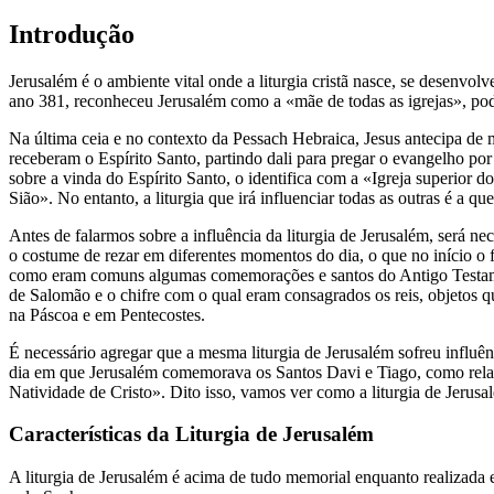
Introdução
Jerusalém é o ambiente vital onde a liturgia cristã nasce, se desenvo
ano 381, reconheceu Jerusalém como a «mãe de todas as igrejas», pode
Na última ceia e no contexto da Pessach Hebraica, Jesus antecipa de m
receberam o Espírito Santo, partindo dali para pregar o evangelho por
sobre a vinda do Espírito Santo, o identifica com a «Igreja superior 
Sião». No entanto, a liturgia que irá influenciar todas as outras é a 
Antes de falarmos sobre a influência da liturgia de Jerusalém, será ne
o costume de rezar em diferentes momentos do dia, o que no início o f
como eram comuns algumas comemorações e santos do Antigo Testament
de Salomão e o chifre com o qual eram consagrados os reis, objetos q
na Páscoa e em Pentecostes.
É necessário agregar que a mesma liturgia de Jerusalém sofreu influê
dia em que Jerusalém comemorava os Santos Davi e Tiago, como relata
Natividade de Cristo». Dito isso, vamos ver como a liturgia de Jerusa
Características da Liturgia de Jerusalém
A liturgia de Jerusalém é acima de tudo memorial enquanto realizada 