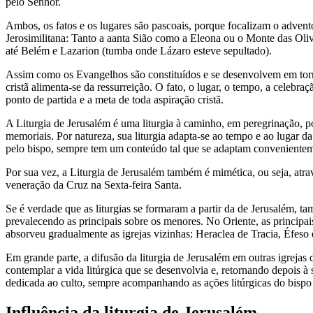
pelo Senhor.
Ambos, os fatos e os lugares são pascoais, porque focalizam o advento 
Jerosimilitana: Tanto a aanta Sião como a Eleona ou o Monte das Olivei
até Belém e Lazarion (tumba onde Lázaro esteve sepultado).
Assim como os Evangelhos são constituídos e se desenvolvem em torno
cristã alimenta-se da ressurreição. O fato, o lugar, o tempo, a celebraç
ponto de partida e a meta de toda aspiração cristã.
A Liturgia de Jerusalém é uma liturgia à caminho, em peregrinação, p
memoriais. Por natureza, sua liturgia adapta-se ao tempo e ao lugar da
pelo bispo, sempre tem um conteúdo tal que se adaptam convenienteme
Por sua vez, a Liturgia de Jerusalém também é mimética, ou seja, atr
veneração da Cruz na Sexta-feira Santa.
Se é verdade que as liturgias se formaram a partir da de Jerusalém, 
prevalecendo as principais sobre os menores. No Oriente, as principa
absorveu gradualmente as igrejas vizinhas: Heraclea de Tracia, Éfeso 
Em grande parte, a difusão da liturgia de Jerusalém em outras igreja
contemplar a vida litúrgica que se desenvolvia e, retornando depois à 
dedicada ao culto, sempre acompanhando as ações litúrgicas do bispo e
Influência da liturgia de Jerusalém