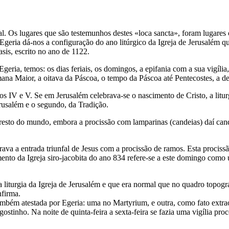
al. Os lugares que são testemunhos destes «loca sancta», foram lugare
e Egeria dá-nos a configuração do ano litúrgico da Igreja de Jerusalém 
sis, escrito no ano de 1122.
Egeria, temos: os dias feriais, os domingos, a epifania com a sua vigíli
ana Maior, a oitava da Páscoa, o tempo da Páscoa até Pentecostes, a ded
los IV e V. Se em Jerusalém celebrava-se o nascimento de Cristo, a lit
erusalém e o segundo, da Tradição.
resto do mundo, embora a procissão com lamparinas (candeias) daí can
 a entrada triunfal de Jesus com a procissão de ramos. Esta procissã
to da Igreja siro-jacobita do ano 834 refere-se a este domingo como 
 liturgia da Igreja de Jerusalém e que era normal que no quadro topogr
nfirma.
 também atestada por Egeria: uma no Martyrium, e outra, como fato extra
gostinho. Na noite de quinta-feira a sexta-feira se fazia uma vigília p