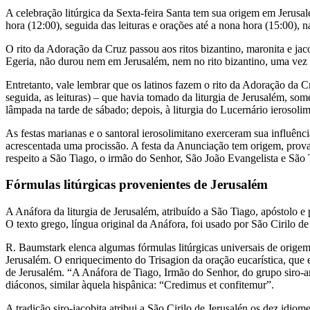
A celebração litúrgica da Sexta-feira Santa tem sua origem em Jerusalé
hora (12:00), seguida das leituras e orações até a nona hora (15:00), n
O rito da Adoração da Cruz passou aos ritos bizantino, maronita e jac
Egeria, não durou nem em Jerusalém, nem no rito bizantino, uma vez qu
Entretanto, vale lembrar que os latinos fazem o rito da Adoração da C
seguida, as leituras) – que havia tomado da liturgia de Jerusalém, some
lâmpada na tarde de sábado; depois, à liturgia do Lucernário ierosoli
As festas marianas e o santoral ierosolimitano exerceram sua influê
acrescentada uma procissão. A festa da Anunciação tem origem, provav
respeito a São Tiago, o irmão do Senhor, São João Evangelista e São
Fórmulas litúrgicas provenientes de Jerusalém
A Anáfora da liturgia de Jerusalém, atribuído a São Tiago, apóstolo e p
O texto grego, língua original da Anáfora, foi usado por São Cirilo
R. Baumstark elenca algumas fórmulas litúrgicas universais de origem
Jerusalém. O enriquecimento do Trisagion da oração eucarística, que e
de Jerusalém. “A Anáfora de Tiago, Irmão do Senhor, do grupo siro-an
diáconos, similar àquela hispânica: “Credimus et confitemur”.
A tradição siro-jacobita atribui a São Cirilo de Jerusalén os dez idiom