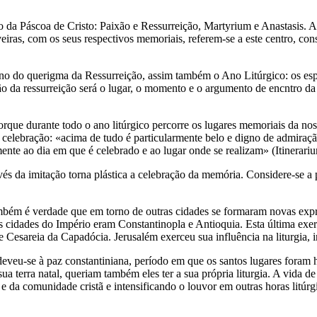
da Páscoa de Cristo: Paixão e Ressurreição, Martyrium e Anastasis. A es
ras, com os seus respectivos memoriais, referem-se a este centro, const
 do querigma da Ressurreição, assim também o Ano Litúrgico: os espaço
ão da ressurreição será o lugar, o momento e o argumento de encntro da Bí
orque durante todo o ano litúrgico percorre os lugares memoriais da no
 celebração: «acima de tudo é particularmente belo e digno de admiração
nte ao dia em que é celebrado e ao lugar onde se realizam» (Itinerariu
avés da imitação torna plástica a celebração da memória. Considere-se 
também é verdade que em torno de outras cidades se formaram novas expr
is cidades do Império eram Constantinopla e Antioquia. Esta última exer
e Cesareia da Capadócia. Jerusalém exerceu sua influência na liturgia, 
s deveu-se à paz constantiniana, período em que os santos lugares for
sua terra natal, queriam também eles ter a sua própria liturgia. A vida 
 da comunidade cristã e intensificando o louvor em outras horas litúrg