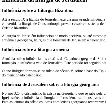
Influência sobre a Liturgia Bizantina
Até a século IX a liturgia de Jerusalém exercia uma grande influência s
é invertida: a liturgia de Constantinopla prevalece sobre o sistema d
Oriente bizantino.
A liturgia de Jerusalém influenciou de modo decisivo, ou até mesmo pr
armênia e georgiana, liturgias que tomaram de Jerusalém o calendário,
Influência sobre a liturgia armênia
Arménia sofreu influência dos cristãos da Capadócia grega e da Síria 
formação, a influência veio de Jerusalém. Este período foi seguido por
O ano litúrgico formou-se no início do século V, sobre a base do Tipi
do mencionado calendário.
Influência de Jerusalém sobre a liturgia georgiana
No ano 325, o cristianismo já existia na Geórgia, o que se sabe pela 
Igreja sofreu a influência da liturgia de Jerusalém, usando os livros 
Para as leituras do ofício os livros homileticos georgianos recorreram