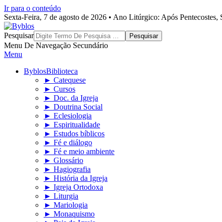
Ir para o conteúdo
Sexta-Feira, 7 de agosto de 2026 • Ano Litúrgico: Após Pentecostes
Byblos
Pesquisar
Menu De Navegação Secundário
Menu
Byblos
Biblioteca
► Catequese
► Cursos
► Doc. da Igreja
► Doutrina Social
► Eclesiologia
► Espiritualidade
► Estudos bíblicos
► Fé e diálogo
► Fé e meio ambiente
► Glossário
► Hagiografia
► História da Igreja
► Igreja Ortodoxa
► Liturgia
► Mariologia
► Monaquismo