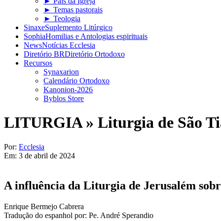
► Pais da Igreja
► Temas pastorais
► Teologia
Sinaxe
Suplemento Litúrgico
Sophia
Homilias e Antologias espirituais
News
Notícias Ecclesia
Diretório BR
Diretório Ortodoxo
Recursos
Synaxarion
Calendário Ortodoxo
Kanonion-2026
Byblos Store
LITURGIA »
Liturgia de São T
Por:
Ecclesia
Em:
3 de abril de 2024
A influência da Liturgia de Jerusalém sobr
Enrique Bermejo Cabrera
Tradução do espanhol por: Pe. André Sperandio