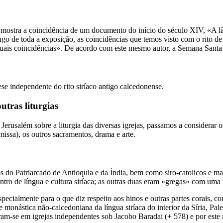
mo mostra a coincidência de um documento do início do século XIV, «A 
o de toda a exposição, as coincidências que temos visto com o rito de
suais coincidências». De acordo com este mesmo autor, a Semana Santa 
se independente do rito siríaco antigo calcedonense.
utras liturgias
Jerusalém sobre a liturgia das diversas igrejas, passamos a considerar o
 (missa), os outros sacramentos, drama e arte.
os do Patriarcado de Antioquia e da Índia, bem como siro-catolicos e mal
ntro de língua e cultura siríaca; as outras duas eram «gregas» com uma m
specialmente para o que diz respeito aos hinos e outras partes corais, c
de monástica não-calcedoniana da língua siríaca do interior da Síria, Pa
zaram-se em igrejas independentes sob Jacobo Baradai (+ 578) e por est