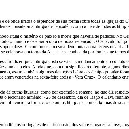
lve e de onde irradia o esplendor de sua forma sobre todas as igrejas d
mos considerar a liturgia de Jerusalém como a mãe de todas as liturgia
odo ritual o mistério da paixão e morte que haveria de padecer. No Cená
 todo o mundo e celebrar a obra de nossa redenção. O Cenáculo foi, port
dos apóstolos». Encontramos a mesma denominação na recensão tardia da 
que se celebrava em torno da Anastasis e conhecida por fontes que temos 
cessário dizer que a liturgia cristã se valeu simultaneamente do contato
azia unida a eles. Ainda que, com um significado diferente, alguns rit
o, assim também algumas devoções hebraicas de tipo popular foram enx
ue eram venerados na sexta-feira após a «Vera Cruz». O calendário cris
ncia de outras liturgias, como por exemplo a romana, no que diz respei
 o lecionário armênio: «25 de dezembro, dia de Tiago e Davi, reunimo-
lém influenciou a formação de outras liturgias e como algumas de suas f
em edifícios ou lugares de culto construídos sobre «lugares santos», lu