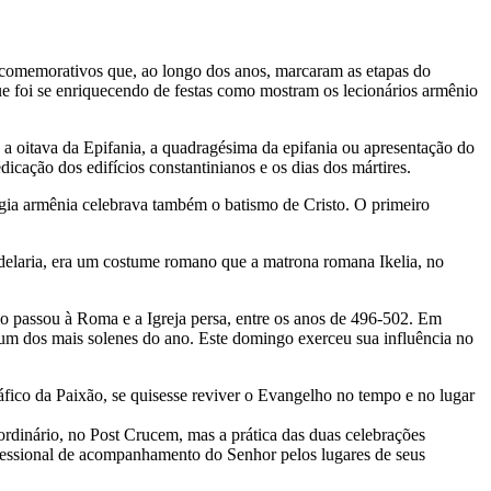
s comemorativos que, ao longo dos anos, marcaram as etapas do
que foi se enriquecendo de festas como mostram os lecionários armênio
a, a oitava da Epifania, a quadragésima da epifania ou apresentação do
icação dos edifícios constantinianos e os dias dos mártires.
urgia armênia celebrava também o batismo de Cristo. O primeiro
delaria, era um costume romano que a matrona romana Ikelia, no
o passou à Roma e a Igreja persa, entre os anos de 496-502. Em
um dos mais solenes do ano. Este domingo exerceu sua influência no
áfico da Paixão, se quisesse reviver o Evangelho no tempo e no lugar
ordinário, no Post Crucem, mas a prática das duas celebrações
rocessional de acompanhamento do Senhor pelos lugares de seus