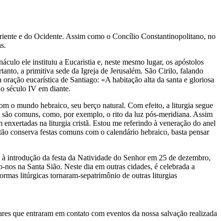
o Oriente e do Ocidente. Assim como o Concílio Constantinopolitano, no
s.
culo ele instituiu a Eucaristia e, neste mesmo lugar, os apóstolos
anto, a primitiva sede da Igreja de Jerusalém. São Cirilo, falando
oração eucarística de Santiago: «A habitação alta da santa e gloriosa
do século IV em diante.
 com o mundo hebraico, seu berço natural. Com efeito, a liturgia segue
os são comuns, como, por exemplo, o rito da luz pós-meridiana. Assim
ertadas na liturgia cristã. Estou me referindo à veneração do anel
tão conserva festas comuns com o calendário hebraico, basta pensar
to à introdução da festa da Natividade do Senhor em 25 de dezembro,
nos na Santa Sião. Neste dia em outras cidades, é celebrada a
ormas litúrgicas tornaram-sepatrimônio de outras liturgias
gares que entraram em contato com eventos da nossa salvação realizada