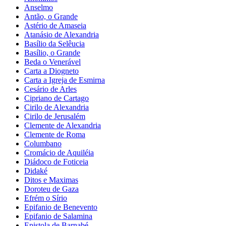
Anselmo
Antão, o Grande
Astério de Amaseia
Atanásio de Alexandria
Basílio da Selêucia
Basílio, o Grande
Beda o Venerável
Carta a Diogneto
Carta a Igreja de Esmirna
Cesário de Arles
Cipriano de Cartago
Cirilo de Alexandria
Cirilo de Jerusalém
Clemente de Alexandria
Clemente de Roma
Columbano
Cromácio de Aquiléia
Diádoco de Foticeia
Didaké
Ditos e Maximas
Doroteu de Gaza
Efrém o Sírio
Epifanio de Benevento
Epifanio de Salamina
Epistola de Barnabé