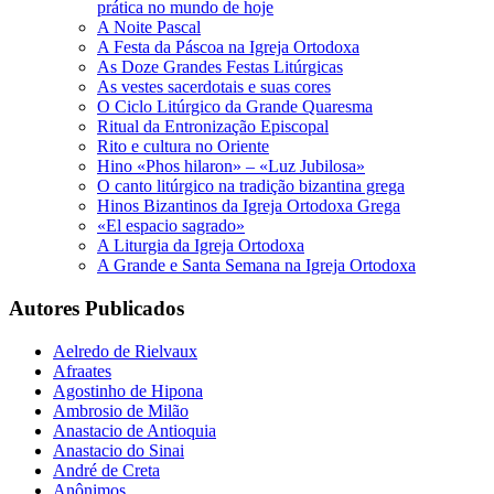
prática no mundo de hoje
A Noite Pascal
A Festa da Páscoa na Igreja Ortodoxa
As Doze Grandes Festas Litúrgicas
As vestes sacerdotais e suas cores
O Ciclo Litúrgico da Grande Quaresma
Ritual da Entronização Episcopal
Rito e cultura no Oriente
Hino «Phos hilaron» – «Luz Jubilosa»
O canto litúrgico na tradição bizantina grega
Hinos Bizantinos da Igreja Ortodoxa Grega
«El espacio sagrado»
A Liturgia da Igreja Ortodoxa
A Grande e Santa Semana na Igreja Ortodoxa
Autores Publicados
Aelredo de Rielvaux
Afraates
Agostinho de Hipona
Ambrosio de Milão
Anastacio de Antioquia
Anastacio do Sinai
André de Creta
Anônimos