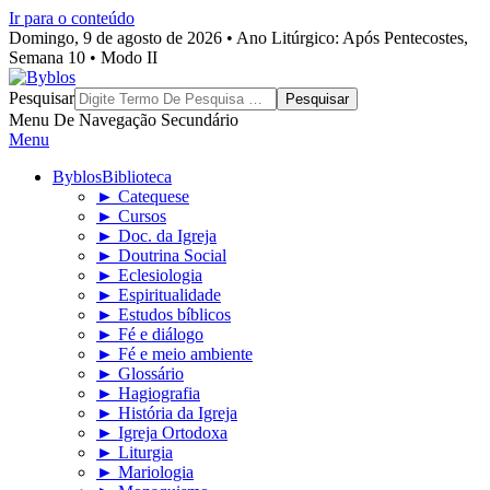
Ir para o conteúdo
Domingo, 9 de agosto de 2026 • Ano Litúrgico: Após Pentecostes,
Semana 10 • Modo II
Byblos
Pesquisar
Menu De Navegação Secundário
Menu
Byblos
Biblioteca
► Catequese
► Cursos
► Doc. da Igreja
► Doutrina Social
► Eclesiologia
► Espiritualidade
► Estudos bíblicos
► Fé e diálogo
► Fé e meio ambiente
► Glossário
► Hagiografia
► História da Igreja
► Igreja Ortodoxa
► Liturgia
► Mariologia