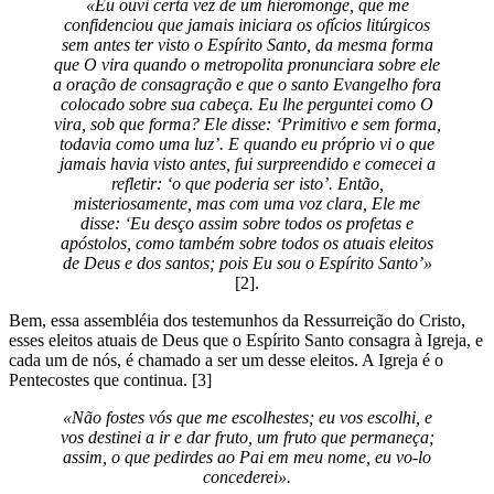
«Eu ouvi certa vez de um hieromonge, que me
confidenciou que jamais iniciara os ofícios litúrgicos
sem antes ter visto o Espírito Santo, da mesma forma
que O vira quando o metropolita pronunciara sobre ele
a oração de consagração e que o santo Evangelho fora
colocado sobre sua cabeça. Eu lhe perguntei como O
vira, sob que forma? Ele disse: ‘Primitivo e sem forma,
todavia como uma luz’. E quando eu próprio vi o que
jamais havia visto antes, fui surpreendido e comecei a
refletir: ‘o que poderia ser isto’. Então,
misteriosamente, mas com uma voz clara, Ele me
disse: ‘Eu desço assim sobre todos os profetas e
apóstolos, como também sobre todos os atuais eleitos
de Deus e dos santos; pois Eu sou o Espírito Santo’»
[2].
Bem, essa assembléia dos testemunhos da Ressurreição do Cristo,
esses eleitos atuais de Deus que o Espírito Santo consagra à Igreja, e
cada um de nós, é chamado a ser um desse eleitos. A Igreja é o
Pentecostes que continua. [3]
«Não fostes vós que me escolhestes; eu vos escolhi, e
vos destinei a ir e dar fruto, um fruto que permaneça;
assim, o que pedirdes ao Pai em meu nome, eu vo-lo
concederei».