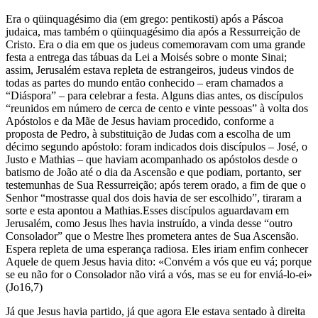
Era o qüinquagésimo dia (em grego: pentikosti) após a Páscoa
judaica, mas também o qüinquagésimo dia após a Ressurreição de
Cristo. Era o dia em que os judeus comemoravam com uma grande
festa a entrega das tábuas da Lei a Moisés sobre o monte Sinai;
assim, Jerusalém estava repleta de estrangeiros, judeus vindos de
todas as partes do mundo então conhecido – eram chamados a
“Diáspora” – para celebrar a festa. Alguns dias antes, os discípulos
“reunidos em número de cerca de cento e vinte pessoas” à volta dos
Apóstolos e da Mãe de Jesus haviam procedido, conforme a
proposta de Pedro, à substituição de Judas com a escolha de um
décimo segundo apóstolo: foram indicados dois discípulos – José, o
Justo e Mathias – que haviam acompanhado os apóstolos desde o
batismo de João até o dia da Ascensão e que podiam, portanto, ser
testemunhas de Sua Ressurreição; após terem orado, a fim de que o
Senhor “mostrasse qual dos dois havia de ser escolhido”, tiraram a
sorte e esta apontou a Mathias.Esses discípulos aguardavam em
Jerusalém, como Jesus lhes havia instruído, a vinda desse “outro
Consolador” que o Mestre lhes prometera antes de Sua Ascensão.
Espera repleta de uma esperança radiosa. Eles iriam enfim conhecer
Aquele de quem Jesus havia dito: «Convém a vós que eu vá; porque
se eu não for o Consolador não virá a vós, mas se eu for enviá-lo-ei»
(Jo16,7)
Já que Jesus havia partido, já que agora Ele estava sentado à direita