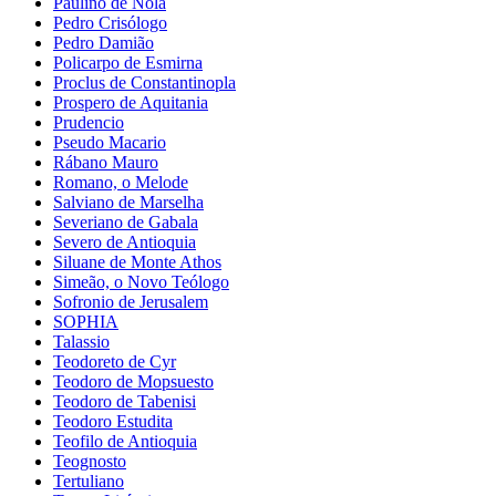
Paulino de Nola
Pedro Crisólogo
Pedro Damião
Policarpo de Esmirna
Proclus de Constantinopla
Prospero de Aquitania
Prudencio
Pseudo Macario
Rábano Mauro
Romano, o Melode
Salviano de Marselha
Severiano de Gabala
Severo de Antioquia
Siluane de Monte Athos
Simeão, o Novo Teólogo
Sofronio de Jerusalem
SOPHIA
Talassio
Teodoreto de Cyr
Teodoro de Mopsuesto
Teodoro de Tabenisi
Teodoro Estudita
Teofilo de Antioquia
Teognosto
Tertuliano