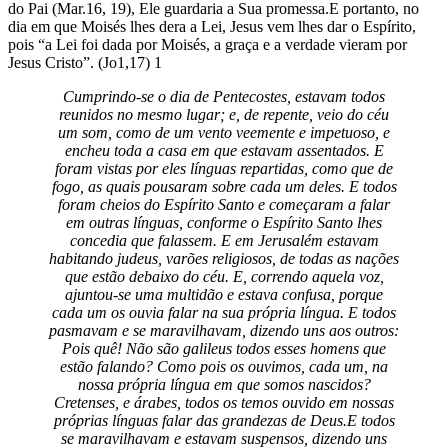
do Pai (Mar.16, 19), Ele guardaria a Sua promessa.E portanto, no
dia em que Moisés lhes dera a Lei, Jesus vem lhes dar o Espírito,
pois “a Lei foi dada por Moisés, a graça e a verdade vieram por
Jesus Cristo”. (Jo1,17) 1
Cumprindo-se o dia de Pentecostes, estavam todos
reunidos no mesmo lugar; e, de repente, veio do céu
um som, como de um vento veemente e impetuoso, e
encheu toda a casa em que estavam assentados. E
foram vistas por eles línguas repartidas, como que de
fogo, as quais pousaram sobre cada um deles. E todos
foram cheios do Espírito Santo e começaram a falar
em outras línguas, conforme o Espírito Santo lhes
concedia que falassem. E em Jerusalém estavam
habitando judeus, varões religiosos, de todas as nações
que estão debaixo do céu. E, correndo aquela voz,
ajuntou-se uma multidão e estava confusa, porque
cada um os ouvia falar na sua própria língua. E todos
pasmavam e se maravilhavam, dizendo uns aos outros:
Pois quê! Não são galileus todos esses homens que
estão falando? Como pois os ouvimos, cada um, na
nossa própria língua em que somos nascidos?
Cretenses, e árabes, todos os temos ouvido em nossas
próprias línguas falar das grandezas de Deus.E todos
se maravilhavam e estavam suspensos, dizendo uns