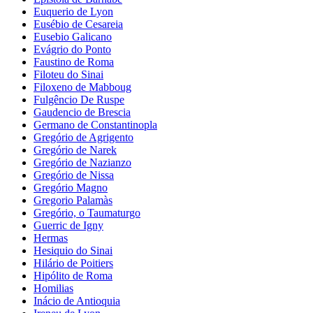
Euquerio de Lyon
Eusébio de Cesareia
Eusebio Galicano
Evágrio do Ponto
Faustino de Roma
Filoteu do Sinai
Filoxeno de Mabboug
Fulgêncio De Ruspe
Gaudencio de Brescia
Germano de Constantinopla
Gregório de Agrigento
Gregório de Narek
Gregório de Nazianzo
Gregório de Nissa
Gregório Magno
Gregorio Palamàs
Gregório, o Taumaturgo
Guerric de Igny
Hermas
Hesiquio do Sinai
Hilário de Poitiers
Hipólito de Roma
Homilias
Inácio de Antioquia