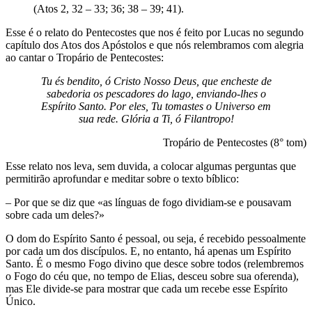
(Atos 2, 32 – 33; 36; 38 – 39; 41).
Esse é o relato do Pentecostes que nos é feito por Lucas no segundo
capítulo dos Atos dos Apóstolos e que nós relembramos com alegria
ao cantar o Tropário de Pentecostes:
Tu és bendito, ó Cristo Nosso Deus, que encheste de
sabedoria os pescadores do lago, enviando-lhes o
Espírito Santo. Por eles, Tu tomastes o Universo em
sua rede. Glória a Ti, ó Filantropo!
Tropário de Pentecostes (8° tom)
Esse relato nos leva, sem duvida, a colocar algumas perguntas que
permitirão aprofundar e meditar sobre o texto bíblico:
– Por que se diz que «as línguas de fogo dividiam-se e pousavam
sobre cada um deles?»
O dom do Espírito Santo é pessoal, ou seja, é recebido pessoalmente
por cada um dos discípulos. E, no entanto, há apenas um Espírito
Santo. É o mesmo Fogo divino que desce sobre todos (relembremos
o Fogo do céu que, no tempo de Elias, desceu sobre sua oferenda),
mas Ele divide-se para mostrar que cada um recebe esse Espírito
Único.