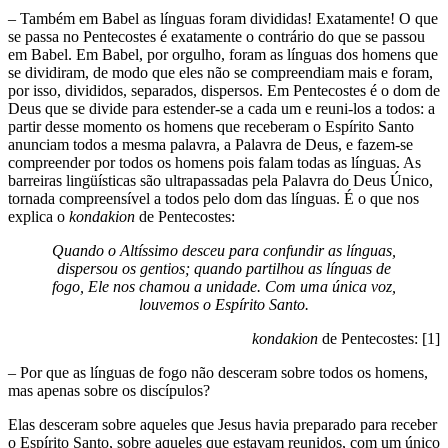
– Também em Babel as línguas foram divididas! Exatamente! O que
se passa no Pentecostes é exatamente o contrário do que se passou
em Babel. Em Babel, por orgulho, foram as línguas dos homens que
se dividiram, de modo que eles não se compreendiam mais e foram,
por isso, divididos, separados, dispersos. Em Pentecostes é o dom de
Deus que se divide para estender-se a cada um e reuni-los a todos: a
partir desse momento os homens que receberam o Espírito Santo
anunciam todos a mesma palavra, a Palavra de Deus, e fazem-se
compreender por todos os homens pois falam todas as línguas. As
barreiras lingüísticas são ultrapassadas pela Palavra do Deus Único,
tornada compreensível a todos pelo dom das línguas. É o que nos
explica o
kondakion
de Pentecostes:
Quando o Altíssimo desceu para confundir as línguas,
dispersou os gentios; quando partilhou as línguas de
fogo, Ele nos chamou a unidade. Com uma única voz,
louvemos o Espírito Santo.
kondakion
de Pentecostes: [1]
– Por que as línguas de fogo não desceram sobre todos os homens,
mas apenas sobre os discípulos?
Elas desceram sobre aqueles que Jesus havia preparado para receber
o Espírito Santo, sobre aqueles que estavam reunidos, com um único