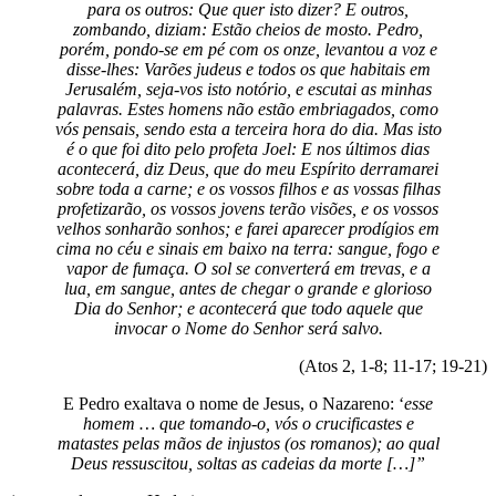
para os outros: Que quer isto dizer? E outros,
zombando, diziam: Estão cheios de mosto. Pedro,
porém, pondo-se em pé com os onze, levantou a voz e
disse-lhes: Varões judeus e todos os que habitais em
Jerusalém, seja-vos isto notório, e escutai as minhas
palavras. Estes homens não estão embriagados, como
vós pensais, sendo esta a terceira hora do dia. Mas isto
é o que foi dito pelo profeta Joel: E nos últimos dias
acontecerá, diz Deus, que do meu Espírito derramarei
sobre toda a carne; e os vossos filhos e as vossas filhas
profetizarão, os vossos jovens terão visões, e os vossos
velhos sonharão sonhos; e farei aparecer prodígios em
cima no céu e sinais em baixo na terra: sangue, fogo e
vapor de fumaça. O sol se converterá em trevas, e a
lua, em sangue, antes de chegar o grande e glorioso
Dia do Senhor; e acontecerá que todo aquele que
invocar o Nome do Senhor será salvo.
(Atos 2, 1-8; 11-17; 19-21)
E Pedro exaltava o nome de Jesus, o Nazareno: ‘
esse
homem … que tomando-o, vós o crucificastes e
matastes pelas mãos de injustos (os romanos); ao qual
Deus ressuscitou, soltas as cadeias da morte […]”