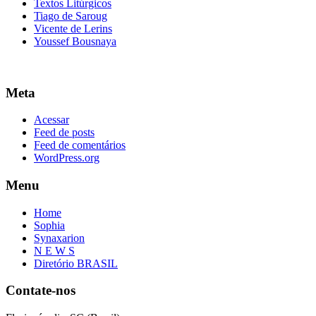
Textos Litúrgicos
Tiago de Saroug
Vicente de Lerins
Youssef Bousnaya
Meta
Acessar
Feed de posts
Feed de comentários
WordPress.org
Menu
Home
Sophia
Synaxarion
N E W S
Diretório BRASIL
Contate-nos