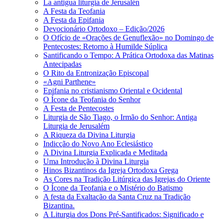
La antigua liturgia de Jerusalén
A Festa da Teofania
A Festa da Epifania
Devocionário Ortodoxo – Edição/2026
O Ofício de «Orações de Genuflexão» no Domingo de
Pentecostes: Retorno à Humilde Súplica
Santificando o Tempo: A Prática Ortodoxa das Matinas
Antecipadas
O Rito da Entronização Episcopal
«Agni Parthene»
Epifania no cristianismo Oriental e Ocidental
O Ícone da Teofania do Senhor
A Festa de Pentecostes
Liturgia de São Tiago, o Irmão do Senhor: Antiga
Liturgia de Jerusalém
A Riqueza da Divina Liturgia
Indicção do Novo Ano Eclesiástico
A Divina Liturgia Explicada e Meditada
Uma Introdução à Divina Liturgia
Hinos Bizantinos da Igreja Ortodoxa Grega
As Cores na Tradição Litúrgica das Igrejas do Oriente
O Ícone da Teofania e o Mistério do Batismo
A festa da Exaltação da Santa Cruz na Tradição
Bizantina.
A Liturgia dos Dons Pré-Santificados: Significado e