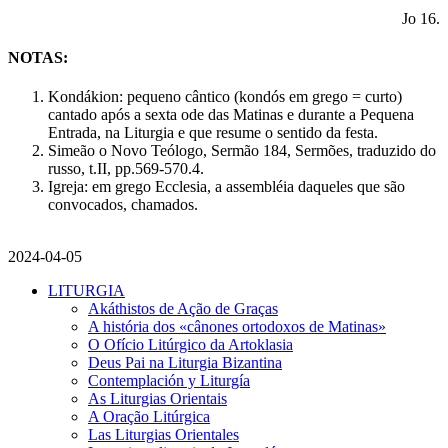
Jo 16.
NOTAS:
Kondákion: pequeno cântico (kondós em grego = curto)
cantado após a sexta ode das Matinas e durante a Pequena
Entrada, na Liturgia e que resume o sentido da festa.
Simeão o Novo Teólogo, Sermão 184, Sermões, traduzido do
russo, t.II, pp.569-570.4.
Igreja: em grego Ecclesia, a assembléia daqueles que são
convocados, chamados.
2024-04-05
LITURGIA
Akáthistos de Ação de Graças
A história dos «cânones ortodoxos de Matinas»
O Ofício Litúrgico da Artoklasia
Deus Pai na Liturgia Bizantina
Contemplación y Liturgía
As Liturgias Orientais
A Oração Litúrgica
Las Liturgias Orientales