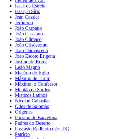
Ireneu de Lyon
Isaac da Estrela
Isaac, o Sírio
Jean Cassier
Jerônimo
João Carpátio
João Cassiano
João Clímaco
João Crisóstomo
João Damasceno
Joao Escoto Erigena
Justino de Roma
Leão Magno
Macário do Egito
Máximo de Turim
Máximo, o Confessor
Melitão de Sardes
Misticos Latinos
Nicolau Cabasilas
Odes de Salomão
Orígenes
Paciano de Barcelona
Padres do Deserto
Pascásio Radberto (séc. IX)
Patrício