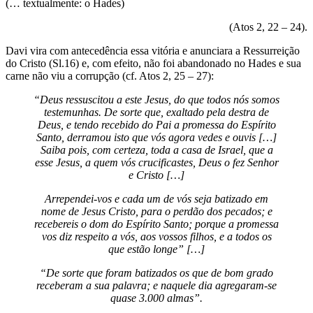
(… textualmente: o Hades)
(Atos 2, 22 – 24).
Davi vira com antecedência essa vitória e anunciara a Ressurreição
do Cristo (Sl.16) e, com efeito, não foi abandonado no Hades e sua
carne não viu a corrupção (cf. Atos 2, 25 – 27):
“Deus ressuscitou a este Jesus, do que todos nós somos
testemunhas. De sorte que, exaltado pela destra de
Deus, e tendo recebido do Pai a promessa do Espírito
Santo, derramou isto que vós agora vedes e ouvis […]
Saiba pois, com certeza, toda a casa de Israel, que a
esse Jesus, a quem vós crucificastes, Deus o fez Senhor
e Cristo […]
Arrependei-vos e cada um de vós seja batizado em
nome de Jesus Cristo, para o perdão dos pecados; e
recebereis o dom do Espírito Santo; porque a promessa
vos diz respeito a vós, aos vossos filhos, e a todos os
que estão longe” […]
“De sorte que foram batizados os que de bom grado
receberam a sua palavra; e naquele dia agregaram-se
quase 3.000 almas”.