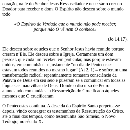
coração, na fé do Senhor Jesus Ressuscitado: é necessário crer no
Doador para receber o dom. O Espírito não desceu sobre o mundo
todo.
«O Espírito de Verdade que o mundo não pode receber,
porque não O vê nem O conhece»
(Jo 14,17).
Ele desceu sobre aqueles que o Senhor Jesus havia reunido porque
creram n’Ele. Ele desceu sobre a Igreja. Certamente um dom
pessoal, que cada um recebeu em particular, mas porque estavam
unidos, em comunhão – e justamente “no dia de Pentecostes
estavam todos reunidos no mesmo lugar” (At 2, 1) – e sofreram uma
transformação radical: repentinamente tomaram consciência da
Palavra de Deus em seu seio e puseram-se a comunicar em todas as
línguas as maravilhas de Deus. Donde o discurso de Pedro
anunciando com audácia a Ressurreição do Crucificado àqueles
mesmos que O crucificaram.
O Pentecostes continua. A descida do Espírito Santo perpetua-se
depois, vindo consagrar os testemunhos da Ressurreição do Cristo,
até o final dos tempos, como testemunha São Simeão, o Novo
Teólogo, no século X: