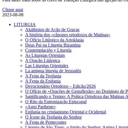
Clique aqui
2023-08-08
LITURGIA
Akáthistos de Ação de Graças
A história dos «cânones ortodoxos de Matinas»
O Ofício Litúrgico da Artoklasia
Deus Pai na Liturgia Bizantina
Contemplación y Liturgía
As Liturgias Orientais
A Oração Litúrgica
Las Liturgias Orientales
La antigua liturgia de Jerusalén
A Festa da Teofania
A Festa da Epifania
Devocionário Ortodoxo – Edição/2026
O Ofício de «Orações de Genuflexão» no Domingo de Pe
Santificando o Tempo: A Prática Ortodoxa das Matinas 
O Rito da Entronização Episcopal
«Agni Parthene»
Epifania no cristianismo Oriental e Ocidental
O Ícone da Teofania do Senhor
A Festa de Pentecostes
Liturgia de São Tiago, o Irmão do Senhor: Antiga Liturg