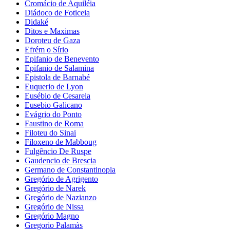
Cromácio de Aquiléia
Diádoco de Foticeia
Didaké
Ditos e Maximas
Doroteu de Gaza
Efrém o Sírio
Epifanio de Benevento
Epifanio de Salamina
Epistola de Barnabé
Euquerio de Lyon
Eusébio de Cesareia
Eusebio Galicano
Evágrio do Ponto
Faustino de Roma
Filoteu do Sinai
Filoxeno de Mabboug
Fulgêncio De Ruspe
Gaudencio de Brescia
Germano de Constantinopla
Gregório de Agrigento
Gregório de Narek
Gregório de Nazianzo
Gregório de Nissa
Gregório Magno
Gregorio Palamàs