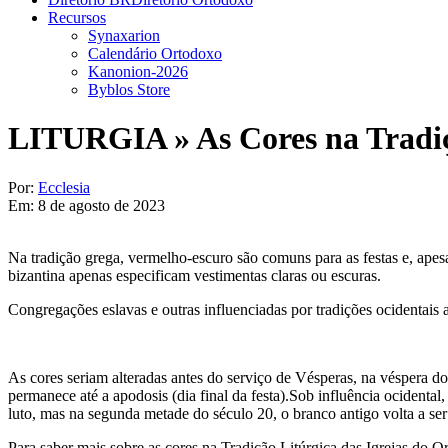
Recursos
Synaxarion
Calendário Ortodoxo
Kanonion-2026
Byblos Store
LITURGIA »
As Cores na Tradiç
Por:
Ecclesia
Em:
8 de agosto de 2023
Na tradição grega, vermelho-escuro são comuns para as festas e, apes
bizantina apenas especificam vestimentas claras ou escuras.
Congregações eslavas e outras influenciadas por tradições ocidentais 
As cores seriam alteradas antes do serviço de Vésperas, na véspera d
permanece até a apodosis (dia final da festa).Sob influência ocidenta
luto, mas na segunda metade do século 20, o branco antigo volta a se
Para saber mais sobre as cores na Tradição Litúrgica das Igrejas do Ori