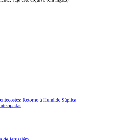
ntecostes: Retorno à Humilde Súplica
Antecipadas
ia de Jerusalém