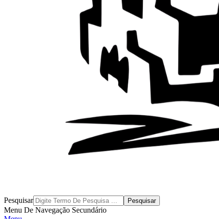
Byblos
Pesquisar
Menu De Navegação Secundário
Menu