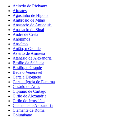
Aelredo de Rielvaux
Afraates
Agostinho de Hipona
Ambrosio de Milão
Anastacio de Antioquia
Anastacio do Sinai
André de Creta
Anônimos
Anselmo
Antão, o Grande
Astério de Amaseia
Atanásio de Alexandria
Basílio da Selêucia
Basílio, o Grande
Beda o Venerável
Carta a Diogneto
Carta a Igreja de Esmirna
Cesário de Arles
Cipriano de Cartago
Cirilo de Alexandria
Cirilo de Jerusalém
Clemente de Alexandria
Clemente de Roma
Columbano