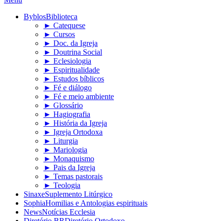
Byblos
Biblioteca
► Catequese
► Cursos
► Doc. da Igreja
► Doutrina Social
► Eclesiologia
► Espiritualidade
► Estudos bíblicos
► Fé e diálogo
► Fé e meio ambiente
► Glossário
► Hagiografia
► História da Igreja
► Igreja Ortodoxa
► Liturgia
► Mariologia
► Monaquismo
► Pais da Igreja
► Temas pastorais
► Teologia
Sinaxe
Suplemento Litúrgico
Sophia
Homilias e Antologias espirituais
News
Notícias Ecclesia
Diretório BR
Diretório Ortodoxo