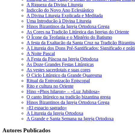
A Riqueza da Divina Liturgia
Indicção do Novo Ano Eclesiástico
A Divina Liturgia Explicada e Meditada
Uma Introdução à Divina Liturgia
Hinos Bizantinos da Igreja Ortodoxa Grega
As Cores na Tradição Litúrgica das Igrejas do Oriente
O Ícone da Teofania e o Mistério do Batismo
A festa da Exaltação da Santa Cruz na Tradição Bizantin
A Liturgia dos Dons Pré-Santificados: Significado e prá
A Noite Pascal
A Festa da Páscoa na Igreja Ortodoxa
As Doze Grandes Festas Litúrgicas
As vestes sacerdotais e suas cores
O Ciclo Litúrgico da Grande Quaresma
Ritual da Entronização Episcopal
Rito e cultura no Oriente
Hino «Phos hilaron» – «Luz Jubilosa»
O canto litúrgico na tradição bizantina grega
Hinos Bizantinos da Igreja Ortodoxa Grega
«El espacio sagrado»
A Liturgia da Igreja Ortodoxa
A Grande e Santa Semana na Igreja Ortodoxa
Autores Publicados