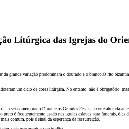
ão Litúrgica das Igrejas do Orie
ar da grande variação predominam o dourado e o branco.O rito bizantin
adotaram um ciclo de cores litúrgica. No entanto, não é obrigatório, m
o dia a ser comemorado.Durante as Grandes Festas, a cor é alterada ant
l, o preto é frequentemente usado nas igrejas eslavas para funerais, d
r mais comum, pois é sinal da esperança da ressurreição.
ente, veja este arquivo (em inglês).