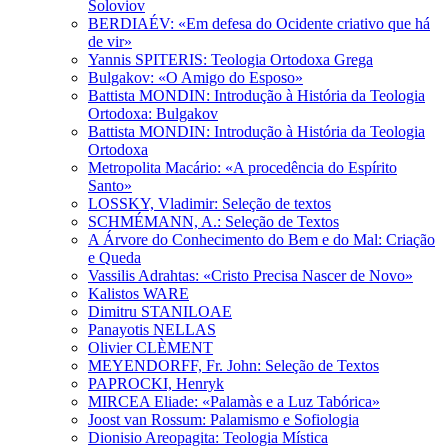
Soloviov
BERDIAÉV: «Em defesa do Ocidente criativo que há
de vir»
Yannis SPITERIS: Teologia Ortodoxa Grega
Bulgakov: «O Amigo do Esposo»
Battista MONDIN: Introdução à História da Teologia
Ortodoxa: Bulgakov
Battista MONDIN: Introdução à História da Teologia
Ortodoxa
Metropolita Macário: «A procedência do Espírito
Santo»
LOSSKY, Vladimir: Seleção de textos
SCHMÉMANN, A.: Seleção de Textos
A Árvore do Conhecimento do Bem e do Mal: Criação
e Queda
Vassilis Adrahtas: «Cristo Precisa Nascer de Novo»
Kalistos WARE
Dimitru STANILOAE
Panayotis NELLAS
Olivier CLÈMENT
MEYENDORFF, Fr. John: Seleção de Textos
PAPROCKI, Henryk
MIRCEA Eliade: «Palamàs e a Luz Tabórica»
Joost van Rossum: Palamismo e Sofiologia
Dionisio Areopagita: Teologia Mística