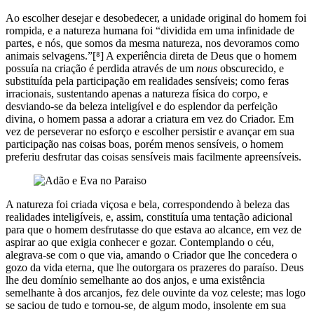
Ao escolher desejar e desobedecer, a unidade original do homem foi
rompida, e a natureza humana foi “dividida em uma infinidade de
partes, e nós, que somos da mesma natureza, nos devoramos como
animais selvagens.”[⁸] A experiência direta de Deus que o homem
possuía na criação é perdida através de um
nous
obscurecido, e
substituída pela participação em realidades sensíveis; como feras
irracionais, sustentando apenas a natureza física do corpo, e
desviando-se da beleza inteligível e do esplendor da perfeição
divina, o homem passa a adorar a criatura em vez do Criador. Em
vez de perseverar no esforço e escolher persistir e avançar em sua
participação nas coisas boas, porém menos sensíveis, o homem
preferiu desfrutar das coisas sensíveis mais facilmente apreensíveis.
A natureza foi criada viçosa e bela, correspondendo à beleza das
realidades inteligíveis, e, assim, constituía uma tentação adicional
para que o homem desfrutasse do que estava ao alcance, em vez de
aspirar ao que exigia conhecer e gozar. Contemplando o céu,
alegrava-se com o que via, amando o Criador que lhe concedera o
gozo da vida eterna, que lhe outorgara os prazeres do paraíso. Deus
lhe deu domínio semelhante ao dos anjos, e uma existência
semelhante à dos arcanjos, fez dele ouvinte da voz celeste; mas logo
se saciou de tudo e tornou-se, de algum modo, insolente em sua