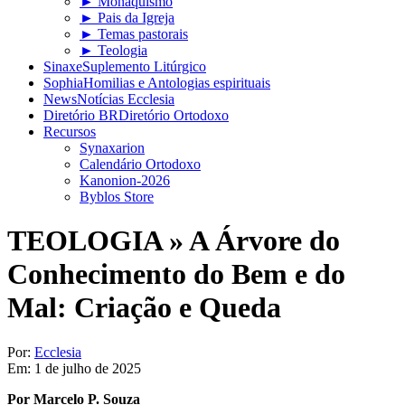
► Monaquismo
► Pais da Igreja
► Temas pastorais
► Teologia
Sinaxe
Suplemento Litúrgico
Sophia
Homilias e Antologias espirituais
News
Notícias Ecclesia
Diretório BR
Diretório Ortodoxo
Recursos
Synaxarion
Calendário Ortodoxo
Kanonion-2026
Byblos Store
TEOLOGIA »
A Árvore do
Conhecimento do Bem e do
Mal: Criação e Queda
Por:
Ecclesia
Em:
1 de julho de 2025
Por Marcelo P. Souza