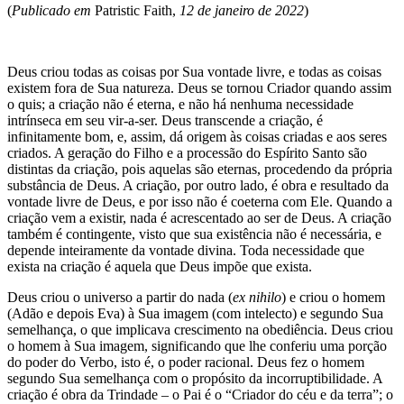
(
Publicado em
Patristic Faith,
12 de janeiro de 2022
)
Deus criou todas as coisas por Sua vontade livre, e todas as coisas
existem fora de Sua natureza. Deus se tornou Criador quando assim
o quis; a criação não é eterna, e não há nenhuma necessidade
intrínseca em seu vir-a-ser. Deus transcende a criação, é
infinitamente bom, e, assim, dá origem às coisas criadas e aos seres
criados. A geração do Filho e a processão do Espírito Santo são
distintas da criação, pois aquelas são eternas, procedendo da própria
substância de Deus. A criação, por outro lado, é obra e resultado da
vontade livre de Deus, e por isso não é coeterna com Ele. Quando a
criação vem a existir, nada é acrescentado ao ser de Deus. A criação
também é contingente, visto que sua existência não é necessária, e
depende inteiramente da vontade divina. Toda necessidade que
exista na criação é aquela que Deus impõe que exista.
Deus criou o universo a partir do nada (
ex nihilo
) e criou o homem
(Adão e depois Eva) à Sua imagem (com intelecto) e segundo Sua
semelhança, o que implicava crescimento na obediência. Deus criou
o homem à Sua imagem, significando que lhe conferiu uma porção
do poder do Verbo, isto é, o poder racional. Deus fez o homem
segundo Sua semelhança com o propósito da incorruptibilidade. A
criação é obra da Trindade – o Pai é o “Criador do céu e da terra”; o