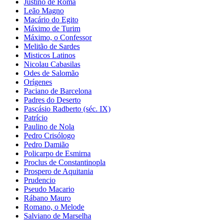
Justino de Roma
Leão Magno
Macário do Egito
Máximo de Turim
Máximo, o Confessor
Melitão de Sardes
Misticos Latinos
Nicolau Cabasilas
Odes de Salomão
Orígenes
Paciano de Barcelona
Padres do Deserto
Pascásio Radberto (séc. IX)
Patrício
Paulino de Nola
Pedro Crisólogo
Pedro Damião
Policarpo de Esmirna
Proclus de Constantinopla
Prospero de Aquitania
Prudencio
Pseudo Macario
Rábano Mauro
Romano, o Melode
Salviano de Marselha