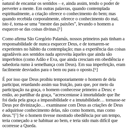
natural de encantar os sentidos – e, ainda assim, tendo o poder de
perverter a mente. Em outras palavras, quando contemplada
espiritualmente, a criação oferece o conhecimento do bem; mas
quando recebida corporalmente, oferece o conhecimento do mal,
isto é, torna-se uma “mestre das paixões”, levando o homem a
esquecer-se das coisas divinas.[⁵]
Como afirma São Gregório Palamás, nossos primeiros pais tinham a
responsabilidade de nunca esquecer Deus, e de tornarem-se
experientes no hábito da contemplação; mas a experiência das coisas
agradáveis aos sentidos nada aproveita àqueles que ainda são
imperfeitos (como Adão e Eva, que ainda cresciam em obediência e
sabedoria rumo à semelhança com Deus). Em sua imperfeição, eram
facilmente desviados para o bem ou para o oposto.[⁶]
É por isso que Deus proibiu temporariamente o homem de dela
participar, retardando assim sua fruição, para que, por meio da
participação na graça, o homem conhecesse primeiro a Deus; e
então, ao partilhar da graça, “acrescentasse à imortalidade que lhe
foi dada pela graça a impassibilidade e a imutabilidade… tornasse-se
Deus por divinização… examinasse com Deus as criações de Deus
e adquirisse conhecimento delas, não como homem, mas como
deus.”[⁷] Se o homem tivesse mostrado obediência por um tempo,
teria começado a se habituar ao bem, e teria sido mais difícil que
ocorresse a Queda.