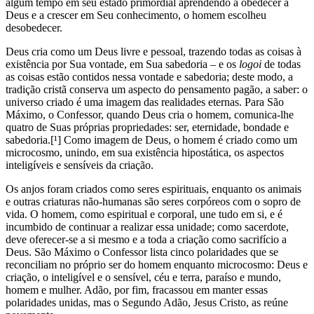
algum tempo em seu estado primordial aprendendo a obedecer a
Deus e a crescer em Seu conhecimento, o homem escolheu
desobedecer.
Deus cria como um Deus livre e pessoal, trazendo todas as coisas à
existência por Sua vontade, em Sua sabedoria – e os
logoi
de todas
as coisas estão contidos nessa vontade e sabedoria; deste modo, a
tradição cristã conserva um aspecto do pensamento pagão, a saber: o
universo criado é uma imagem das realidades eternas. Para São
Máximo, o Confessor, quando Deus cria o homem, comunica-lhe
quatro de Suas próprias propriedades: ser, eternidade, bondade e
sabedoria.[¹] Como imagem de Deus, o homem é criado como um
microcosmo, unindo, em sua existência hipostática, os aspectos
inteligíveis e sensíveis da criação.
Os anjos foram criados como seres espirituais, enquanto os animais
e outras criaturas não-humanas são seres corpóreos com o sopro de
vida. O homem, como espiritual e corporal, une tudo em si, e é
incumbido de continuar a realizar essa unidade; como sacerdote,
deve oferecer-se a si mesmo e a toda a criação como sacrifício a
Deus. São Máximo o Confessor lista cinco polaridades que se
reconciliam no próprio ser do homem enquanto microcosmo: Deus e
criação, o inteligível e o sensível, céu e terra, paraíso e mundo,
homem e mulher. Adão, por fim, fracassou em manter essas
polaridades unidas, mas o Segundo Adão, Jesus Cristo, as reúne