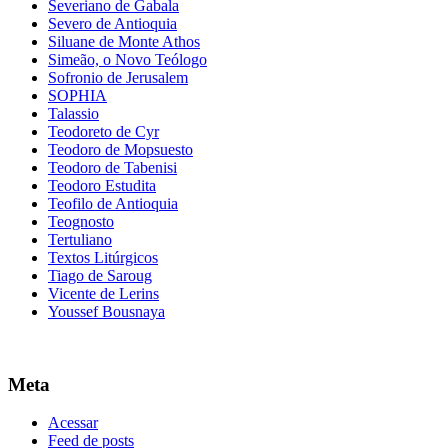
Severiano de Gabala
Severo de Antioquia
Siluane de Monte Athos
Simeão, o Novo Teólogo
Sofronio de Jerusalem
SOPHIA
Talassio
Teodoreto de Cyr
Teodoro de Mopsuesto
Teodoro de Tabenisi
Teodoro Estudita
Teofilo de Antioquia
Teognosto
Tertuliano
Textos Litúrgicos
Tiago de Saroug
Vicente de Lerins
Youssef Bousnaya
Meta
Acessar
Feed de posts