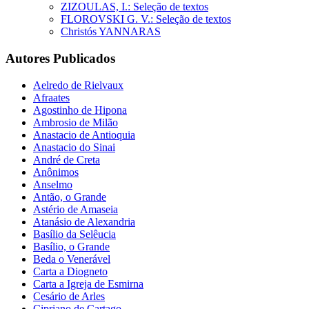
ZIZOULAS, I.: Seleção de textos
FLOROVSKI G. V.: Seleção de textos
Christós YANNARAS
Autores Publicados
Aelredo de Rielvaux
Afraates
Agostinho de Hipona
Ambrosio de Milão
Anastacio de Antioquia
Anastacio do Sinai
André de Creta
Anônimos
Anselmo
Antão, o Grande
Astério de Amaseia
Atanásio de Alexandria
Basílio da Selêucia
Basílio, o Grande
Beda o Venerável
Carta a Diogneto
Carta a Igreja de Esmirna
Cesário de Arles
Cipriano de Cartago