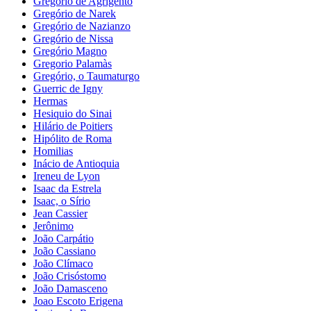
Gregório de Agrigento
Gregório de Narek
Gregório de Nazianzo
Gregório de Nissa
Gregório Magno
Gregorio Palamàs
Gregório, o Taumaturgo
Guerric de Igny
Hermas
Hesiquio do Sinai
Hilário de Poitiers
Hipólito de Roma
Homilias
Inácio de Antioquia
Ireneu de Lyon
Isaac da Estrela
Isaac, o Sírio
Jean Cassier
Jerônimo
João Carpátio
João Cassiano
João Clímaco
João Crisóstomo
João Damasceno
Joao Escoto Erigena