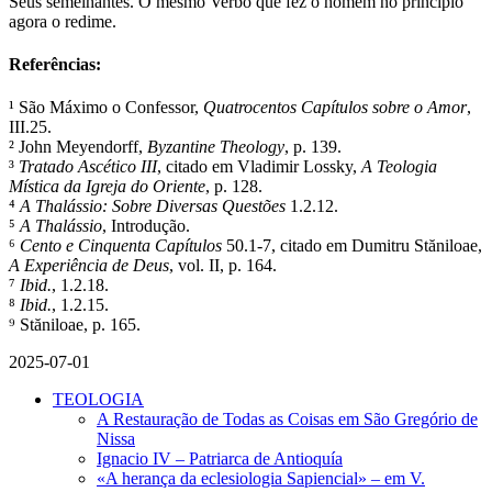
Seus semelhantes. O mesmo Verbo que fez o homem no princípio
agora o redime.
Referências:
¹ São Máximo o Confessor,
Quatrocentos Capítulos sobre o Amor
,
III.25.
² John Meyendorff,
Byzantine Theology
, p. 139.
³
Tratado Ascético III
, citado em Vladimir Lossky,
A Teologia
Mística da Igreja do Oriente
, p. 128.
⁴
A Thalássio: Sobre Diversas Questões
1.2.12.
⁵
A Thalássio
, Introdução.
⁶
Cento e Cinquenta Capítulos
50.1-7, citado em Dumitru Stăniloae,
A Experiência de Deus
, vol. II, p. 164.
⁷
Ibid.
, 1.2.18.
⁸
Ibid.
, 1.2.15.
⁹ Stăniloae, p. 165.
2025-07-01
TEOLOGIA
A Restauração de Todas as Coisas em São Gregório de
Nissa
Ignacio IV – Patriarca de Antioquía
«A herança da eclesiologia Sapiencial» – em V.