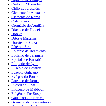
Cirilo de Alexandria
Cirilo de Jerusalém
Clemente de Alexandria
Clemente de Roma
Columbano
Cromácio de Aquiléia
Diádoco de Foticeia
Didaké
Ditos e Maximas
Doroteu de Gaza
Efrém o Sírio
Epifanio de Benevento
Epifanio de Salamina
Epistola de Barnabé
Euquerio de Lyon
Eusébio de Cesareia
Eusebio Galicano
Evágrio do Ponto
Faustino de Roma
Filoteu do Sinai
Filoxeno de Mabboug
Fulgêncio De Ruspe
Gaudencio de Brescia
Germano de Constantinopla