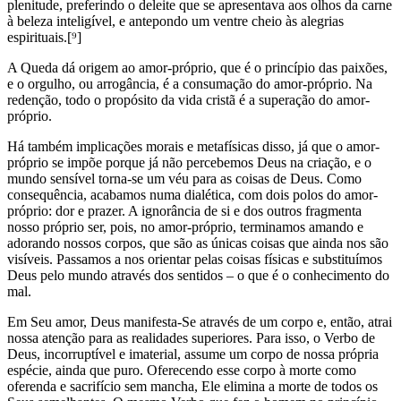
plenitude, preferindo o deleite que se apresentava aos olhos da carne
à beleza inteligível, e antepondo um ventre cheio às alegrias
espirituais.[⁹]
A Queda dá origem ao amor-próprio, que é o princípio das paixões,
e o orgulho, ou arrogância, é a consumação do amor-próprio. Na
redenção, todo o propósito da vida cristã é a superação do amor-
próprio.
Há também implicações morais e metafísicas disso, já que o amor-
próprio se impõe porque já não percebemos Deus na criação, e o
mundo sensível torna-se um véu para as coisas de Deus. Como
consequência, acabamos numa dialética, com dois polos do amor-
próprio: dor e prazer. A ignorância de si e dos outros fragmenta
nosso próprio ser, pois, no amor-próprio, terminamos amando e
adorando nossos corpos, que são as únicas coisas que ainda nos são
visíveis. Passamos a nos orientar pelas coisas físicas e substituímos
Deus pelo mundo através dos sentidos – o que é o conhecimento do
mal.
Em Seu amor, Deus manifesta-Se através de um corpo e, então, atrai
nossa atenção para as realidades superiores. Para isso, o Verbo de
Deus, incorruptível e imaterial, assume um corpo de nossa própria
espécie, ainda que puro. Oferecendo esse corpo à morte como
oferenda e sacrifício sem mancha, Ele elimina a morte de todos os