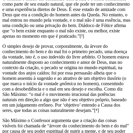
como parte de seu estado natural, que ele pode ter um conhecimento
e uma experiência diretos de Deus. É esse estado de amizade com
Deus que era a condição do homem antes da Queda. No entanto, o
mal entrou no mundo pela vontade, e o mal não é uma essência, mas
uma condição ou uma privação do bem. Diádoco de Fótice afirma
que “o bem existe enquanto o mal não existe, ou melhor, existe
apenas no momento em que é praticado.”[³]
O simples desejo de provar, corporalmente, da árvore do
conhecimento do bem e do mal foi o primeiro pecado, uma doença
da vontade, isto é, o uso indevido do livre arbítrio. O homem estava
naturalmente disposto ao conhecimento e amor de Deus, mas no
contexto da criação, o pecado se origina no mundo espiritual, na
vontade dos anjos caídos; foi por essa persuasão alheia que o
homem assentiu à sugestão e ao atrativo de um objetivo ilusório (o
que marca o início da vontade
gnômica
no homem), consentindo
com a desobediência e o mal em seu desejo e escolha. Como diz
São Máximo: “o mal é o movimento irracional das potências
naturais em direção a algo que não é seu objetivo próprio, baseado
em um julgamento errôneo. Por ‘objetivo’ entendo a Causa dos
seres, que todas as coisas naturalmente desejam.”[⁴]
São Máximo o Confessor argumenta que a criação das coisas
visíveis foi chamada de “árvore do conhecimento do bem e do mal”
por causa de seu poder espiritual de nutrir a mente, e de seu poder