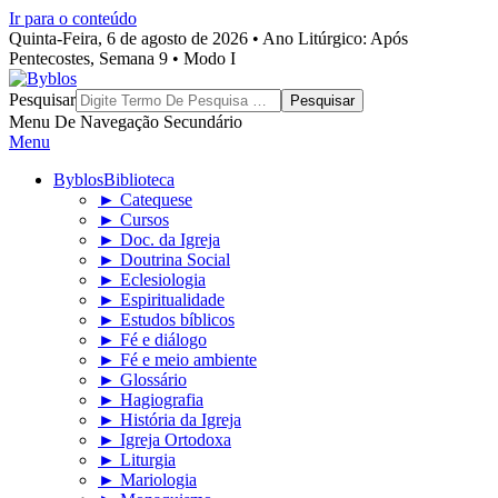
Ir para o conteúdo
Quinta-Feira, 6 de agosto de 2026 • Ano Litúrgico: Após
Pentecostes, Semana 9 • Modo I
Byblos
Pesquisar
Menu De Navegação Secundário
Menu
Byblos
Biblioteca
► Catequese
► Cursos
► Doc. da Igreja
► Doutrina Social
► Eclesiologia
► Espiritualidade
► Estudos bíblicos
► Fé e diálogo
► Fé e meio ambiente
► Glossário
► Hagiografia
► História da Igreja
► Igreja Ortodoxa
► Liturgia
► Mariologia