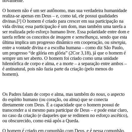
novamente.
O homem não é um ser autônomo, mas sua verdadeira humanidade
realiza-se apenas em Deus – e, como tal, ele possui qualidades
divinas.[²] O homem é criado para crescer em sua participação na
vida divina; essa participação é um dom, mas também uma tarefa a
ser realizada pelo esforço humano livre. Essa polaridade entre dom e
tarefa reflete os conceitos de
imagem
e
semelhança
, sendo que esta
última implica um progresso dinâmico em cooperação, ou
sinergia
,
entre a vontade divina e a escolha humana – como diz São Paulo,
um progresso “de glória em glória” (2Cor 3,18), já que o homem é
sempre um ser aberto. O homem foi criado como uma unidade
hilemórfica de corpo e alma, e a morte – a separação entre ambos –
é antinatural, pois não fazia parte da criação (pelo menos do
homem).
Os Padres falam de corpo e alma, mas também do
nous
, o aspecto
do espírito humano (ou coração, ou alma) que se conecta
diretamente com Deus. É a capacidade que o homem possui de
transcender a si mesmo para participar de Deus – e pode estar claro,
no caso da criação (e daqueles que se redimem no esforço ascético),
ou obscurecido, como está após a Queda.
O homem é criado em comunhão com Deus, e é nessa comunhão,