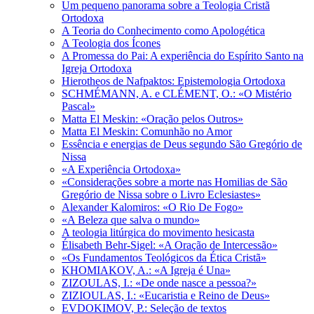
Um pequeno panorama sobre a Teologia Cristã
Ortodoxa
A Teoria do Conhecimento como Apologética
A Teologia dos Ícones
A Promessa do Pai: A experiência do Espírito Santo na
Igreja Ortodoxa
Hierotheos de Nafpaktos: Epistemologia Ortodoxa
SCHMÉMANN, A. e CLÉMENT, O.: «O Mistério
Pascal»
Matta El Meskin: «Oração pelos Outros»
Matta El Meskin: Comunhão no Amor
Essência e energias de Deus segundo São Gregório de
Nissa
«A Experiência Ortodoxa»
«Considerações sobre a morte nas Homilias de São
Gregório de Nissa sobre o Livro Eclesiastes»
Alexander Kalomiros: «O Rio De Fogo»
«A Beleza que salva o mundo»
A teologia litúrgica do movimento hesicasta
Élisabeth Behr-Sigel: «A Oração de Intercessão»
«Os Fundamentos Teológicos da Ética Cristã»
KHOMIAKOV, A.: «A Igreja é Una»
ZIZOULAS, I.: «De onde nasce a pessoa?»
ZIZIOULAS, I.: «Eucaristia e Reino de Deus»
EVDOKIMOV, P.: Seleção de textos