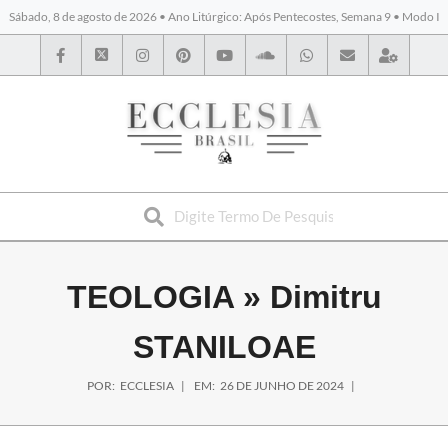
Sábado, 8 de agosto de 2026 • Ano Litúrgico: Após Pentecostes, Semana 9 • Modo I
BYBLOS
TEOLOGIA »
Dimitru
STANILOAE
POR:
ECCLESIA
EM:
26 DE JUNHO DE 2024